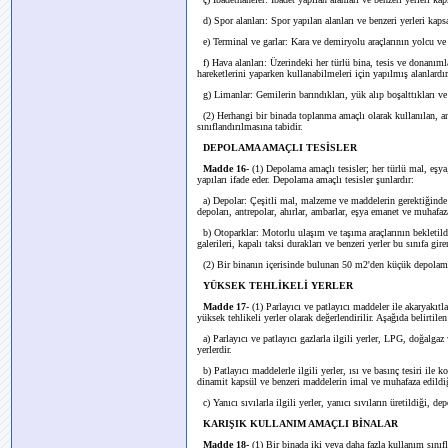
d) Spor alanları: Spor yapılan alanları ve benzeri yerleri kapsar
e) Terminal ve garlar: Kara ve demiryolu araçlarının yolcu ve y
f) Hava alanları: Üzerindeki her türlü bina, tesis ve donanım
hareketlerini yaparken kullanabilmeleri için yapılmış alanlardır
g) Limanlar: Gemilerin barındıkları, yük alıp boşalttıkları ve y
(2) Herhangi bir binada toplanma amaçlı olarak kullanılan, a
sınıflandırılmasına tabidir.
DEPOLAMA AMAÇLI TESİSLER
Madde 16-
(1) Depolama amaçlı tesisler; her türlü mal, eşy
yapıları ifade eder. Depolama amaçlı tesisler şunlardır:
a) Depolar: Çeşitli mal, malzeme ve maddelerin gerektiğinde ku
depoları, antrepolar, ahırlar, ambarlar, eşya emanet ve muhafaza 
b) Otoparklar: Motorlu ulaşım ve taşıma araçlarının bekletildiğ
galerileri, kapalı taksi durakları ve benzeri yerler bu sınıfa girer
(2) Bir binanın içerisinde bulunan 50 m2'den küçük depolama a
YÜKSEK TEHLİKELİ YERLER
Madde 17-
(1)
Parlayıcı ve patlayıcı maddeler ile akaryakıtl
yüksek tehlikeli yerler olarak değerlendirilir. Aşağıda belirtilen 
a) Parlayıcı ve patlayıcı gazlarla ilgili yerler, LPG, doğalgaz
yerlerdir.
b) Patlayıcı maddelerle ilgili yerler, ısı ve basınç tesiri ile
dinamit kapsül ve benzeri maddelerin imal ve muhafaza edildiği
c) Yanıcı sıvılarla ilgili yerler, yanıcı sıvıların üretildiği, d
KARIŞIK KULLANIM AMAÇLI BİNALAR
Madde 18-
(1) Bir binada iki veya daha fazla kullanım sını