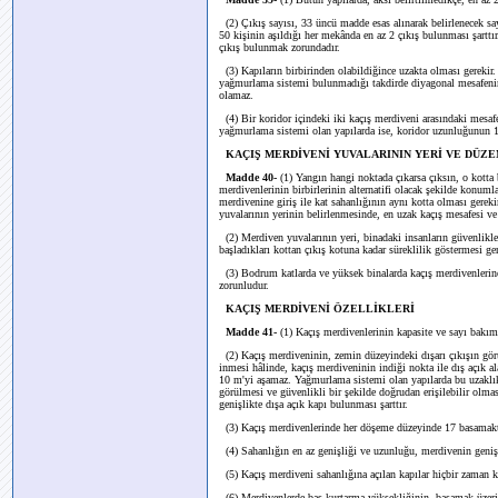
(2) Çıkış sayısı, 33 üncü madde esas alınarak belirlenecek sayı
50 kişinin aşıldığı her mekânda en az 2 çıkış bulunması şarttır.
çıkış bulunmak zorundadır.
(3) Kapıların birbirinden olabildiğince uzakta olması gerekir
yağmurlama sistemi bulunmadığı takdirde diyagonal mesafenin
olamaz.
(4) Bir koridor içindeki iki kaçış merdiveni arasındaki mesa
yağmurlama sistemi olan yapılarda ise, koridor uzunluğunun 
KAÇIŞ MERDİVENİ YUVALARININ YERİ VE DÜZ
Madde 40-
(1) Yangın hangi noktada çıkarsa çıksın, o kotta 
merdivenlerinin birbirlerinin alternatifi olacak şekilde konuml
merdivenine giriş ile kat sahanlığının aynı kotta olması gerek
yuvalarının yerinin belirlenmesinde, en uzak kaçış mesafesi ve 
(2) Merdiven yuvalarının yeri, binadaki insanların güvenlikle b
başladıkları kottan çıkış kotuna kadar süreklilik göstermesi ger
(3) Bodrum katlarda ve yüksek binalarda kaçış merdivenlerin
zorunludur.
KAÇIŞ MERDİVENİ ÖZELLİKLERİ
Madde 41-
(1) Kaçış merdivenlerinin kapasite ve sayı bakım
(2) Kaçış merdiveninin, zemin düzeyindeki dışarı çıkışın görü
inmesi hâlinde, kaçış merdiveninin indiği nokta ile dış açık al
10 m'yi aşamaz. Yağmurlama sistemi olan yapılarda bu uzaklık 
görülmesi ve güvenlikli bir şekilde doğrudan erişilebilir olmas
genişlikte dışa açık kapı bulunması şarttır.
(3) Kaçış merdivenlerinde her döşeme düzeyinde 17 basamakta
(4) Sahanlığın en az genişliği ve uzunluğu, merdivenin geni
(5) Kaçış merdiveni sahanlığına açılan kapılar hiçbir zaman k
(6) Merdivenlerde baş kurtarma yüksekliğinin, basamak üzerin