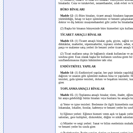
binalardır. Ceza ve tutukevleri, nezarethaneler, ıslah evleri ve b
BÜRO BİNALARI
Madde 12-
(1) Büro binaları; ticaret amaçlı binaların kapsam
yürütüldüğü, hesap ve kayıt işlemlerinin ve benzeri çalışmaları
doktor ve diş hekimi muayenehaneleri gibi yerler bu binalardan
(2) Başka bir binanın bünyesinde büro hizmetleri için kullanı
TİCARET AMAÇLI BİNALAR
Madde 13-
(1) Ticaret amaçlı binalar; gıda, giyim, sağlık ve
dükkânlar, marketler, süpermarketler, toptancı siteleri, sebze, m
parça ve malzeme satış yerleri ile benzeri yerler ticaret amaçlı b
(2) Ticari malların satışı ile bağlantılı olarak kullanılan ve
sınıfına girer. Esas olarak başka bir kullanım sınıfına giren b
sınıflandırmasına ilişkin hükümlere tabi olur.
ENDÜSTRİYEL YAPILAR
Madde 14-
(1) Endüstriyel yapılar; her çeşit ürünün yapıld
dağıtım ve onarım gibi işlemlere mahsus bina ve yapılardır. Her 
tesisleri, gıda işleme tesisleri, dolum ve boşaltım tesisleri, ku
girer.
TOPLANMA AMAÇLI BİNALAR
Madde 15-
(1) Toplanma amaçlı binalar; tören, ibadet, eğle
bir araya gelebildiği bütün binaları veya bunların bu amaçla ku
a) Yeme ve içme tesisleri: Beslenme ile ilgili hizmetlerin sunu
lokantalar, lokaller, fırınlar, kafeterya ve benzeri yerler bu sınıf
b) Eğlence yerleri: Eğlence hizmeti veren açık ve kapalı yerleri
salonları, gece kulüpleri, diskotekler, düğün ve nikâh salonları 
c) Müzeler ve sergi yerleri: Sanat ve bilim eserlerinin muhafaza
ve benzeri yerler bu sınıfa girer.
ç) İbadethaneler: İbadet yapılan alanları ve benzeri yerleri kapsa