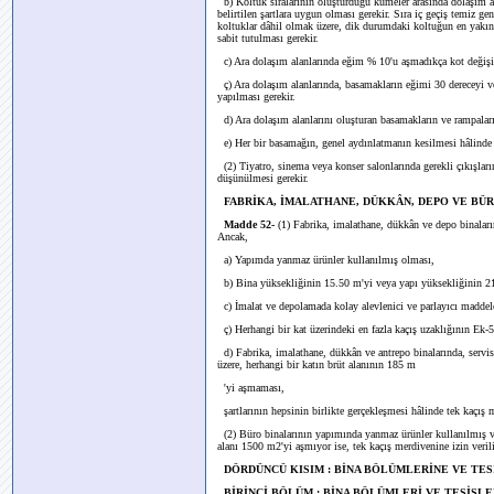
b) Koltuk sıralarının oluşturduğu kümeler arasında dolaşım al
belirtilen şartlara uygun olması gerekir. Sıra iç geçiş temiz g
koltuklar dâhil olmak üzere, dik durumdaki koltuğun en yakın ç
sabit tutulması gerekir.
c) Ara dolaşım alanlarında eğim % 10'u aşmadıkça kot değiş
ç) Ara dolaşım alanlarında, basamakların eğimi 30 dereceyi v
yapılması gerekir.
d) Ara dolaşım alanlarını oluşturan basamakların ve rampaları
e) Her bir basamağın, genel aydınlatmanın kesilmesi hâlinde ne
(2) Tiyatro, sinema veya konser salonlarında gerekli çıkışlar
düşünülmesi gerekir.
FABRİKA, İMALATHANE, DÜKKÂN, DEPO VE BÜR
Madde 52-
(1) Fabrika, imalathane, dükkân ve depo binaları
Ancak,
a) Yapımda yanmaz ürünler kullanılmış olması,
b) Bina yüksekliğinin 15.50 m'yi veya yapı yüksekliğinin 2
c) İmalat ve depolamada kolay alevlenici ve parlayıcı maddel
ç) Herhangi bir kat üzerindeki en fazla kaçış uzaklığının Ek-
d) Fabrika, imalathane, dükkân ve antrepo binalarında, servis 
üzere, herhangi bir katın brüt alanının 185 m
'yi aşmaması,
şartlarının hepsinin birlikte gerçekleşmesi hâlinde tek kaçış m
(2) Büro binalarının yapımında yanmaz ürünler kullanılmış ve
alanı 1500 m2'yi aşmıyor ise, tek kaçış merdivenine izin verili
DÖRDÜNCÜ KISIM : BİNA BÖLÜMLERİNE VE TE
BİRİNCİ BÖLÜM : BİNA BÖLÜMLERİ VE TESİSL