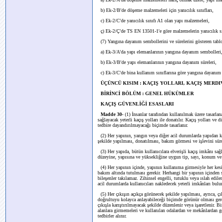
b) Ek-2/B'de döşeme malzemeleri için yanıcılık sınıfları,
c) Ek-2/C'de yanıcılık sınıfı A1 olan yapı malzemeleri,
ç) Ek-2/Ç'de TS EN 13501-1'e göre malzemelerin yanıcılık sın
(7) Yangına dayanım sembollerini ve sürelerini gösteren tablol
a) Ek-3/A'da yapı elemanlarının yangına dayanım sembolleri
b) Ek-3/B'de yapı elemanlarının yangına dayanım süreleri,
c) Ek-3/C'de bina kullanım sınıflarına göre yangına dayanım 
ÜÇÜNCÜ KISIM : KAÇIŞ YOLLARI, KAÇIŞ MERD
BİRİNCİ BÖLÜM : GENEL HÜKÜMLER
KAÇIŞ GÜVENLİĞİ ESASLARI
Madde 30-
(1) İnsanlar tarafından kullanılmak üzere tasarlan
sağlayacak yeterli kaçış yolları ile donatılır. Kaçış yolları ve 
tedbire dayandırılmayacağı biçimde tasarlanır.
(2) Her yapının, yangın veya diğer acil durumlarda yapıdan ka
şekilde yapılması, donatılması, bakım görmesi ve işlevini sür
(3) Her yapıda, bütün kullanıcılara elverişli kaçış imkânı sa
düzeyine, yapısına ve yüksekliğine uygun tip, sayı, konum ve k
(4) Her yapının içinde, yapının kullanıma girmesiyle her kesi
bakım altında tutulması gerekir. Herhangi bir yapının içinden se
bileşenler takılamaz. Zihinsel engelli, tutuklu veya ıslah edile
acil durumlarda kullanıcıları nakledecek yeterli imkânları bulun
(5) Her çıkışın açıkça görünecek şekilde yapılması, ayrıca, çı
doğrultuyu kolayca anlayabileceği biçimde görünür olması gerek
çıkışla karıştırılmayacak şekilde düzenlenir veya işaretlenir. 
alanlara girmemeleri ve kullanılan odalardan ve mekânlardan ge
tedbirler alınır.