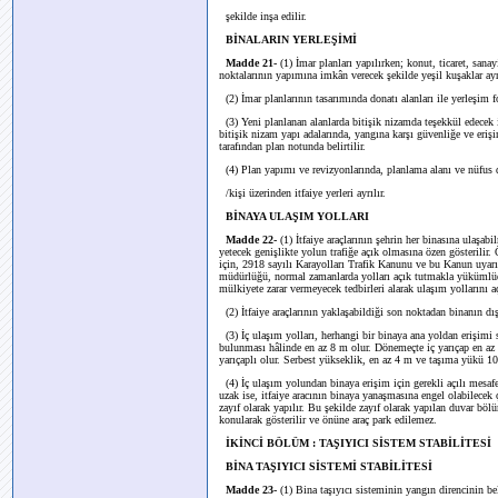
şekilde inşa edilir.
BİNALARIN YERLEŞİMİ
Madde 21-
(1) İmar planları yapılırken; konut, ticaret, san
noktalarının yapımına imkân verecek şekilde yeşil kuşaklar ay
(2) İmar planlarının tasarımında donatı alanları ile yerleşim fo
(3) Yeni planlanan alanlarda bitişik nizamda teşekkül edecek
bitişik nizam yapı adalarında, yangına karşı güvenliğe ve erişi
tarafından plan notunda belirtilir.
(4) Plan yapımı ve revizyonlarında, planlama alanı ve nüfus 
/kişi üzerinden itfaiye yerleri ayrılır.
BİNAYA ULAŞIM YOLLARI
Madde 22-
(1) İtfaiye araçlarının şehrin her binasına ulaşa
yetecek genişlikte yolun trafiğe açık olmasına özen gösterilir. 
için, 2918 sayılı Karayolları Trafik Kanunu ve bu Kanun uyarınc
müdürlüğü, normal zamanlarda yolları açık tutmakla yükümlüdü
mülkiyete zarar vermeyecek tedbirleri alarak ulaşım yollarını aç
(2) İtfaiye araçlarının yaklaşabildiği son noktadan binanın dı
(3) İç ulaşım yolları, herhangi bir binaya ana yoldan erişimi 
bulunması hâlinde en az 8 m olur. Dönemeçte iç yarıçap en a
yarıçaplı olur. Serbest yükseklik, en az 4 m ve taşıma yükü 10
(4) İç ulaşım yolundan binaya erişim için gerekli açılı mesaf
uzak ise, itfaiye aracının binaya yanaşmasına engel olabilecek ç
zayıf olarak yapılır. Bu şekilde zayıf olarak yapılan duvar bö
konularak gösterilir ve önüne araç park edilemez.
İKİNCİ BÖLÜM : TAŞIYICI SİSTEM STABİLİTESİ
BİNA TAŞIYICI SİSTEMİ STABİLİTESİ
Madde 23-
(1) Bina taşıyıcı sisteminin yangın direncinin b