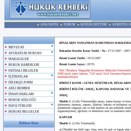
ANA SAYFA
FORUM
KONUK DEFTERİ
AYRINTILI
BİNALARIN YANGINDAN KORUNMASI HAKKIND
MEVZUAT
Bakanlar Kurulu Karar Tarihi - No :
27/11/2007 - 2007
AVUKATLIK HUKUKU
Resmi Gazete Tarihi :
19/12/2007
MAKALELER
Resmi Gazete Sayısı :
26735
HUKUK HABERLERİ
Ekli "Binaların Yangından Korunması Hakkında Yönetmelik"i
FAYDALI BİLGİLER
5098 sayılı yazısı üzerine, 7126 sayılı Sivil Savunma Kanunu
İÇTİHATLAR
kararlaştırılmıştır.
DİLEKÇE-FORM
BİRİNCİ KISIM : GENEL HÜKÜMLER, BİNALARI
ADLİ REHBER
BİRİNCİ BÖLÜM : AMAÇ, KAPSAM, DAYANAK VE
İNSAN HAKLARI
AMAÇ
HUKUK SÖZLÜĞÜ
Madde 1-
(1) Bu Yönetmeliğin amacı; kamu kurum ve kuruluşla
işletmenin, tasarımı, yapımı, işletimi, bakımı ve kullanımı saf
DAVA TÜRLERİ
çıkabilecek yangının can ve mal kaybını en aza indirerek söndü
organizasyonun, eğitimin ve denetimin usul ve esaslarını belir
HUKUKİ BELGELER
KAPSAM
Reklam Alanı
Madde 2-
(1) Bu Yönetmelik;
a) Ülkedeki her türlü yapı, bina, tesis ile açık ve kapalı ala