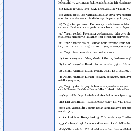
ilerlemesini ve yayılmasını belirlenmiş bir süre için durduran
ss) Yangın güvenlik holü: Kaçış merdivenlerine yangının ve 
şş) Yangın kapısı: Bir yapıda kullanıcılar, hava veya nesnele
belirli bir süre direnecek nitelikteki kapı, kapak veya kepengi,
tt) Yangın kompartımanı: Bir bina içerisinde, tavan ve taban 
elemanları ile duman ve ısı geçirmez alanlara ayrılmış bölgeyi
uu) Yangın perdesi: Korunması gereken nesne, ürün veya alt y
engellemek maksadıyla kullanılan özel donanımlı bariyerleri,
üü) Yangın tahliye projesi: Mimari proje üzerinde, kaçış yolla
itfaiye su verme ve alma ağızlarının ve yangın pompalarının yer
vv) Yangın türü: Yanmakta olan maddeye göre;
1) A sınıfı yangınlar: Odun, kömür, kâğıt, ot, doküman ve pla
2) B sınıfı yangınlar: Benzin, benzol, makine yağları, laklar, 
3) C sınıfı yangınlar: Metan, propan, bütan, LPG, asetilen, h
4) D sınıfı yangınlar: Lityum, sodyum, potasyum, alüminyum 
metaller yangınını,
yy) Yangın yükü: Bir yapı bölümünün içinde bulunan yanıcı mad
alana bölünmesi ile elde edilen ve MJ/m2 olarak ifade edilen
zz) Yapı sahibi: Yapı üzerinde mülkiyet hakkına sahip olan ge
aaa) Yapı sorumluları: Yapım işlerinde görev alan yapı müteah
bbb) Yapı yüksekliği: Bodrum katlar, asma katlar ve çatı aras
yüksekliğini,
ccc) Yüksek bina: Bina yüksekliği 21.50 m'den veya 7 kattan f
ççç) Yırtılma yüzeyi: Patlama riskine karşı, kapalı bölümün y
ddd) Yüksek tehlike: Yüksek tehlike sınıfına giren maddelerin 