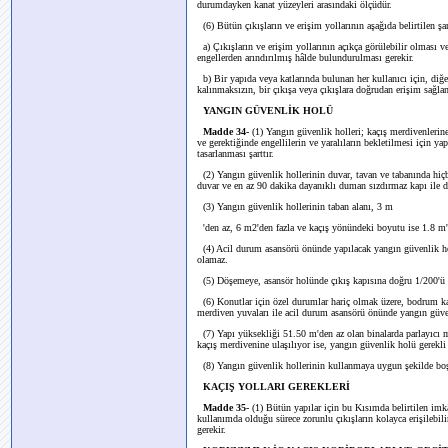
durumdayken kanat yüzeyleri arasındaki ölçüdür.
(6) Bütün çıkışların ve erişim yollarının aşağıda belirtilen şa
a) Çıkışların ve erişim yollarının açıkça görülebilir olması v
engellerden arındırılmış hâlde bulundurulması gerekir.
b) Bir yapıda veya katlarında bulunan her kullanıcı için, di
kalınmaksızın, bir çıkışa veya çıkışlara doğrudan erişim sağla
YANGIN GÜVENLİK HOLÜ
Madde 34-
(1) Yangın güvenlik holleri; kaçış merdivenleri
ve gerektiğinde engellilerin ve yaralıların bekletilmesi için ya
tasarlanması şarttır.
(2) Yangın güvenlik hollerinin duvar, tavan ve tabanında hiçb
duvar ve en az 90 dakika dayanıklı duman sızdırmaz kapı ile d
(3) Yangın güvenlik hollerinin taban alanı, 3 m
'den az, 6 m2'den fazla ve kaçış yönündeki boyutu ise 1.8 m
(4) Acil durum asansörü önünde yapılacak yangın güvenlik ho
olamaz.
(5) Döşemeye, asansör holünde çıkış kapısına doğru 1/200'ü a
(6) Konutlar için özel durumlar hariç olmak üzere, bodrum kat
merdiven yuvaları ile acil durum asansörü önünde yangın güven
(7) Yapı yüksekliği 51.50 m'den az olan binalarda parlayıcı m
kaçış merdivenine ulaşılıyor ise, yangın güvenlik holü gerekli 
(8) Yangın güvenlik hollerinin kullanmaya uygun şekilde boş 
KAÇIŞ YOLLARI GEREKLERİ
Madde 35-
(1) Bütün yapılar için bu Kısımda belirtilen imkân
kullanımda olduğu sürece zorunlu çıkışların kolayca erişilebil
gerekir.