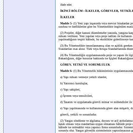
ifade eder.
İKİNCİ BÖLÜM : İLKELER, GÖREVLER, YETKİ
İLKELER
Madde 5-
(1) Yeni yapı inşasında veya mevcut binalardan pro
sınıfına ve özelliklerine göre bu Yönetmelikte öngörülen esasla
(2) Projeler, diğer kanuni düzenlemeler yanında, yangına kar
ruhsatı verilmez. Yeni yapılan veya proje tadilatı ile kullanı
yapılmadığının tespiti hâlinde, bu eksiklikler giderilinceye k
(3)
Bu Yönetmelikte tanımlanmamış olan ve açıklık gereken h
Standartları esas alınır. Türk veya Avrupa Standartlarında düzen
(4) Bu Yönetmeliğin uygulanmasında proje ve yapım ile ilgil
Bakanlığının, diğer hususlar hakkında ise İçişleri Bakanlığını
GÖREV, YETKİ VE SORUMLULUK
Madde 6-
(1) Bu Yönetmelik hükümlerinin uygulanmasında
a) Yapı ruhsatı vermeye yetkili idareler,
b) Yatırımcı kuruluşlar,
c) Yapı sahipleri,
ç) İşveren veya temsilcileri,
d) Tasarım ve uygulamada görevli mimar ve mühendisler ile uy
e) Yapı yapılmasında ve kullanımında görev alan müşavir, danı
görevli, yetkili ve sorumludur.
(2) Yangın söndürme ve algılama, duyuru ve acil aydınlatma g
hatalı olması veya standartlara uygun olmaması hâlinde proje 
hâlinde ise müteahhit veya yapımcı firma sorumludur. Sistem
sorumlu olur. Yangın güvenlik sistemlerinin yaptırılmasının ger