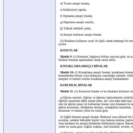
d) Ticaret amaçlı binalar,
e) Endüstriyel yapılar,
f) Toplanma amaçlı binalar,
g) Depolama amaçlı tesisler,
ğ) Yüksek tehlikeli yerler,
h) Karışık kullanım amaçlı binalar.
(2) Binaların kullanım sınıfı ile ilgili olarak herhangi bir t
uyulur.
KONUTLAR
Madde 9-
(1) Konutlar; bağımsız bölüm sayısına göre, en ço
bölümü bulunan apartmanlar olarak tasnif edilir.
KONAKLAMA AMAÇLI BİNALAR
Madde 10-
(1)
Konaklama amaçlı binalar;
konaklama hizmeti
hizmetlerden birinin veya birkaçının sunulduğu yerlerdir. Otelle
kamplar ve benzeri tesisler konaklama amaçlı binalardandır.
KURUMSAL BİNALAR
Madde 11-
(1) Kurumsal binalar ve bu binaların kullanım özel
a) Eğitim tesisleri: Eğitim ve öğretim faaliyetlerinin yürütül
öğretim kurumları dâhil olmak üzere, altı veya daha fazla kişi t
süre ile eğitim amacı ile kullanılan binalar veya binaların bu 
eğitim kurumları, ilköğretim okulları, ortaöğretim kurumları, d
kurumları ve benzeri yerler bu sınıfa girer.
b) Sağlık hizmeti amaçlı binalar: Bedensel veya zihinsel bir 
çocuklar, nekahet hâlindeki kişiler veya bakıma muhtaç yaşlıları
veya binaların bu amaçla kullanılan bölümlerini kapsar. Hastan
yerler bu sınıfa girer. Sağlık ocakları, özel klinikler, revirler, 
c) Tutukevi, cezaevi ve ıslah evi binaları: Hürriyetleri kısıtla