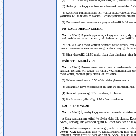
(7) Herhangi bir kaçış merdiveninde basamak yüksekliği 17
(8) Kaçış için kullanılmasına izin verilen merdivenlerde, ba
yapılarda 125 mm' den az olamaz. Her kaçış merdiveninin her 
(9) Kaçış merdiveni yuvasına ve yangın güvenlik holüne elektr
DIŞ KAÇIŞ MERDİVENLERİ
Madde 42-
(1) Dışarıda yapılan açık kaçış merdiveni, ilgili 
merdiveninin korunumlu yuva içinde bulunması şart değildir.
(2) Açık dış kaçış merdiveninin herhangi bir bölümüne, yanlar
daha az korunumlu kapı ve pencere gibi duvar boşluğu buluna
(3) Bina yüksekliği 21.50 m'den fazla olan binalarda, bina dı
DAİRESEL MERDİVEN
Madde 43-
(1)
Dairesel merdivenler; yanmaz malzemeden yapı
aşmayan herhangi bir kattan, ara kattan, veya balkonlardan zorun
merdivenler, zorunlu çıkış olarak kullanılamaz.
(2) Dairesel merdivenler 9.50 m'den daha yüksek olamaz.
(3) Basamağın kova merkezinden en fazla 50 cm uzaklıktaki 
(4) Basamak yüksekliği 175 mm'den çok olamaz.
(5) Baş kurtarma yüksekliği 2.50 m'den az olamaz.
KAÇIŞ RAMPALARI
Madde 44-
(1) İç ve dış kaçış rampaları, aşağıda belirtilen e
a) Kaçış rampalarının eğimi % 10'dan daha dik olamaz. Kaçış r
Ancak, herhangi bir yerindeki eğimi 1/12'den daha fazla olmaya
b) Bütün kaçış rampalarının başlangıç ve bitiş düzeylerinde v
gerekir. Kaçış rampalarına giriş ve rampalardan çıkış için kulla
uzunluğu, rampa genişliğinden az olamaz. Ancak, düz kollu 