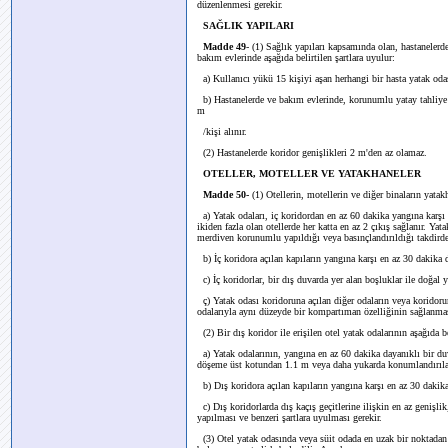
düzenlenmesi gerekir.
SAĞLIK YAPILARI
Madde 49
- (1) Sağlık yapıları kapsamında olan, hastanelerde
bakım evlerinde aşağıda belirtilen şartlara uyulur:
a) Kullanıcı yükü 15 kişiyi aşan herhangi bir hasta yatak odas
b) Hastanelerde ve bakım evlerinde, korunumlu yatay tahliye al
m
/kişi alınır.
(2) Hastanelerde koridor genişlikleri 2 m'den az olamaz.
OTELLER, MOTELLER VE YATAKHANELER
Madde 50-
(1) Otellerin, motellerin ve diğer binaların yatak
a) Yatak odaları, iç koridordan en az 60 dakika yangına karşı d
ikiden fazla olan otellerde her katta en az 2 çıkış sağlanır. Ya
merdiven korunumlu yapıldığı veya basınçlandırıldığı takdirde,
b) İç koridora açılan kapıların yangına karşı en az 30 dakika 
c) İç koridorlar, bir dış duvarda yer alan boşluklar ile doğal 
ç) Yatak odası koridoruna açılan diğer odaların veya koridorun
odalarıyla aynı düzeyde bir kompartıman özelliğinin sağlanması
(2) Bir dış koridor ile erişilen otel yatak odalarının aşağıda b
a) Yatak odalarının, yangına en az 60 dakika dayanıklı bir duv
döşeme üst kotundan 1.1 m veya daha yukarda konumlandırıla
b) Dış koridora açılan kapıların yangına karşı en az 30 dakika
c) Dış koridorlarda dış kaçış geçitlerine ilişkin en az geniş
yapılması ve benzeri şartlara uyulması gerekir.
(3) Otel yatak odasında veya süit odada en uzak bir noktadan 