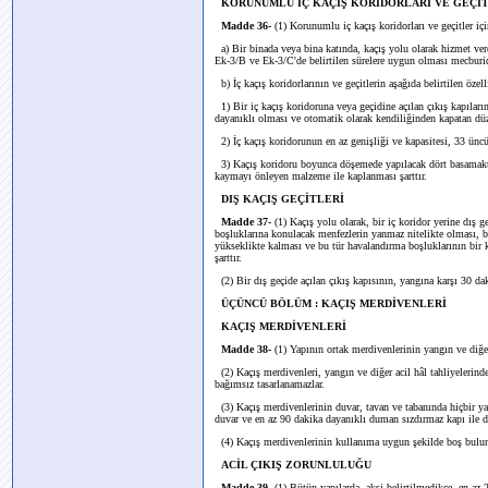
KORUNUMLU İÇ KAÇIŞ KORİDORLARI VE GEÇİ
Madde 36-
(1) Korunumlu iç kaçış koridorları ve geçitler için 
a) Bir binada veya bina katında, kaçış yolu olarak hizmet ve
Ek-3/B ve Ek-3/C'de belirtilen sürelere uygun olması mecburid
b) İç kaçış koridorlarının ve geçitlerin aşağıda belirtilen özell
1) Bir iç kaçış koridoruna veya geçidine açılan çıkış kapıların
dayanıklı olması ve otomatik olarak kendiliğinden kapatan düz
2) İç kaçış koridorunun en az genişliği ve kapasitesi, 33 ünc
3) Kaçış koridoru boyunca döşemede yapılacak dört basamaktan
kaymayı önleyen malzeme ile kaplanması şarttır.
DIŞ KAÇIŞ GEÇİTLERİ
Madde 37-
(1) Kaçış yolu olarak, bir iç koridor yerine dış g
boşluklarına konulacak menfezlerin yanmaz nitelikte olması, b
yükseklikte kalması ve bu tür havalandırma boşluklarının bir
şarttır.
(2) Bir dış geçide açılan çıkış kapısının, yangına karşı 30 da
ÜÇÜNCÜ BÖLÜM : KAÇIŞ MERDİVENLERİ
KAÇIŞ MERDİVENLERİ
Madde 38-
(1) Yapının ortak merdivenlerinin yangın ve diğer 
(2) Kaçış merdivenleri, yangın ve diğer acil hâl tahliyelerinde
bağımsız tasarlanamazlar.
(3) Kaçış merdivenlerinin duvar, tavan ve tabanında hiçbir y
duvar ve en az 90 dakika dayanıklı duman sızdırmaz kapı ile di
(4) Kaçış merdivenlerinin kullanıma uygun şekilde boş bulund
ACİL ÇIKIŞ ZORUNLULUĞU
Madde 39-
(1) Bütün yapılarda, aksi belirtilmedikçe, en az 2