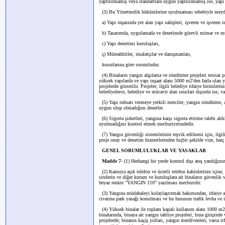
yaptırılmamış veya standartlara uygun yaptırılmamış ise, yapı
(3) Bu Yönetmelik hükümlerine uyulmaması sebebiyle meydan
a) Yapı inşasında yer alan yapı sahipleri, işveren ve işveren te
b) Tasarımda, uygulamada ve denetimde görevli mimar ve mü
c) Yapı denetimi kuruluşları,
ç) Müteahhitler, imalatçılar ve danışmanları,
kusurlarına göre sorumludur.
(4) Binaların yangın algılama ve söndürme projeleri tesisat pro
yüksek yapılarda ve yapı inşaat alanı 5000 m2'den fazla olan ya
projelerde gösterilir. Projeler; ilgili belediye itfaiye birimler
belediyelerce, belediye ve mücavir alan sınırları dışında ise, v
(5) Yapı ruhsatı vermeye yetkili merciler; yangın söndürme, 
uygun olup olmadığını denetler.
(6) Sigorta şirketleri, yangına karşı sigorta ettirme talebi al
uyulmadığını kontrol etmek mecburiyetindedir.
(7) Yangın güvenliği sistemlerinin teşvik edilmesi için, ilgili
proje onay ve denetim hizmetlerinden hiçbir şekilde vize, harç 
GENEL SORUMLULUKLAR VE YASAKLAR
Madde 7-
(1)
Herhangi bir yerde kontrol dışı ateş yandığının
(2) Kamuya açık telefon ve ücretli telefon kabinlerinin içine, 
sitelerin ve diğer kurum ve kuruluşlara ait binaların güvenlik 
beyaz renkte "YANGIN 110" yazılması mecburidir.
(3) Yangına müdahaleyi kolaylaştırmak bakımından, itfaiye ara
civarına park yasağı konulması ve bu hususun trafik levha ve işa
(4) Yüksek binalar ile toplam kapalı kullanım alanı 1000 m2'
binalarında, binaya ait yangın tahliye projeleri, bina girişinde
projelerde; binanın kaçış yolları, yangın merdivenleri, varsa it