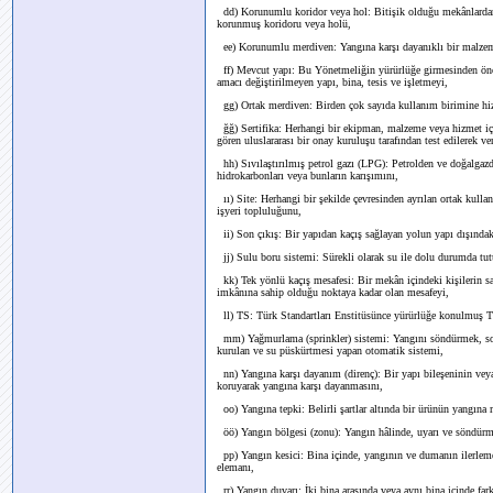
dd) Korunumlu koridor veya hol: Bitişik olduğu mekânlardan y
korunmuş koridoru veya holü,
ee) Korunumlu merdiven: Yangına karşı dayanıklı bir malzeme
ff) Mevcut yapı: Bu Yönetmeliğin yürürlüğe girmesinden ön
amacı değiştirilmeyen yapı, bina, tesis ve işletmeyi,
gg) Ortak merdiven: Birden çok sayıda kullanım birimine hiz
ğğ) Sertifika: Herhangi bir ekipman, malzeme veya hizmet için
gören uluslararası bir onay kuruluşu tarafından test edilerek ve
hh) Sıvılaştırılmış petrol gazı (LPG): Petrolden ve doğalgazdan
hidrokarbonları veya bunların karışımını,
ıı) Site: Herhangi bir şekilde çevresinden ayrılan ortak kulla
işyeri topluluğunu,
ii) Son çıkış: Bir yapıdan kaçış sağlayan yolun yapı dışındaki
jj) Sulu boru sistemi: Sürekli olarak su ile dolu durumda tu
kk) Tek yönlü kaçış mesafesi: Bir mekân içindeki kişilerin sade
imkânına sahip olduğu noktaya kadar olan mesafeyi,
ll) TS: Türk Standartları Enstitüsünce yürürlüğe konulmuş Tü
mm) Yağmurlama (sprinkler) sistemi: Yangını söndürmek, soğu
kurulan ve su püskürtmesi yapan otomatik sistemi,
nn) Yangına karşı dayanım (direnç): Bir yapı bileşeninin veya
koruyarak yangına karşı dayanmasını,
oo) Yangına tepki: Belirli şartlar altında bir ürünün yangına 
öö) Yangın bölgesi (zonu): Yangın hâlinde, uyarı ve söndürme
pp) Yangın kesici: Bina içinde, yangının ve dumanın ilerleme
elemanı,
rr) Yangın duvarı: İki bina arasında veya aynı bina içinde far