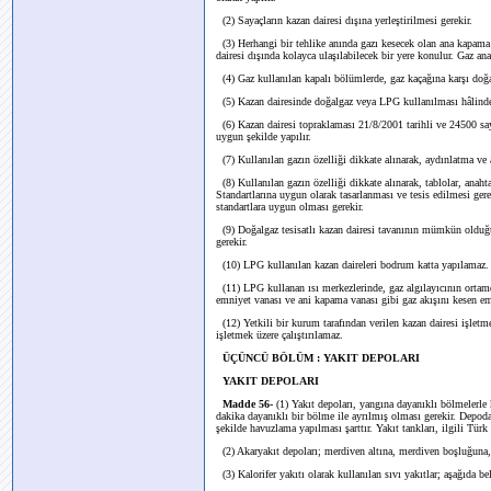
(2) Sayaçların kazan dairesi dışına yerleştirilmesi gerekir.
(3) Herhangi bir tehlike anında gazı kesecek olan ana kapama v
dairesi dışında kolayca ulaşılabilecek bir yere konulur. Gaz ana
(4) Gaz kullanılan kapalı bölümlerde, gaz kaçağına karşı doğ
(5) Kazan dairesinde doğalgaz veya LPG kullanılması hâlinde, b
(6) Kazan dairesi topraklaması 21/8/2001 tarihli ve 24500 sa
uygun şekilde yapılır.
(7) Kullanılan gazın özelliği dikkate alınarak, aydınlatma ve a
(8) Kullanılan gazın özelliği dikkate alınarak, tablolar, anahtar
Standartlarına uygun olarak tasarlanması ve tesis edilmesi gerek
standartlara uygun olması gerekir.
(9) Doğalgaz tesisatlı kazan dairesi tavanının mümkün olduğu
gerekir.
(10) LPG kullanılan kazan daireleri bodrum katta yapılamaz
(11) LPG kullanan ısı merkezlerinde, gaz algılayıcının ortamd
emniyet vanası ve ani kapama vanası gibi gaz akışını kesen em
(12) Yetkili bir kurum tarafından verilen kazan dairesi işletme
işletmek üzere çalıştırılamaz.
ÜÇÜNCÜ BÖLÜM : YAKIT DEPOLARI
YAKIT DEPOLARI
Madde 56-
(1) Yakıt depoları, yangına dayanıklı bölmelerle
dakika dayanıklı bir bölme ile ayrılmış olması gerekir. Depoda
şekilde havuzlama yapılması şarttır. Yakıt tankları, ilgili Türk 
(2) Akaryakıt depoları; merdiven altına, merdiven boşluğuna
(3) Kalorifer yakıtı olarak kullanılan sıvı yakıtlar; aşağıda be