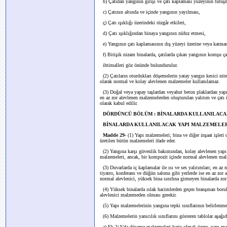
b) Çatıdan yangının girişi ve çatı kaplaması yüzeyinin tutuş
c) Çatının altında ve içinde yangının yayılması,
ç) Çatı ışıklığı üzerindeki rüzgâr etkileri,
d) Çatı ışıklığından binaya yangının nüfuz etmesi,
e) Yangının çatı kaplamasının dış yüzeyi üzerine veya katmanl
f) Bitişik nizam binalarda, çatılarda çıkan yangının komşu çat
ihtimalleri göz önünde bulundurulur.
(2) Çatıların oturdukları döşemelerin yatay yangın kesici nitel
olarak normal ve kolay alevlenen malzemeler kullanılamaz.
(3) Doğal veya yapay taşlardan veyahut beton plaklardan yapılm
en az zor alevlenen malzemelerden oluşturulan yalıtım ve çatı ü
olarak kabul edilir.
DÖRDÜNCÜ BÖLÜM : BİNALARDA KULLANILACA
BİNALARDA KULLANILACAK YAPI MALZEMELE
Madde 29-
(1) Yapı malzemeleri; bina ve diğer inşaat işleri
üretilen bütün malzemeleri ifade eder.
(2) Yangına karşı güvenlik bakımından, kolay alevlenen yapı
malzemeleri, ancak, bir kompozit içinde normal alevlenen malz
(3) Duvarlarda iç kaplamalar ile ısı ve ses yalıtımları; en az 
tiyatro, konferans ve düğün salonu gibi yerlerde ise en az zor 
normal alevlenici, yüksek bina sınıfına girmeyen binalarda zor
(4) Yüksek binalarda ıslak hacimlerden geçen branşman borula
alevlenici malzemeden olması gerekir.
(5) Yapı malzemelerinin yangına tepki sınıflarının belirlenmesi
(6) Malzemelerin yanıcılık sınıflarını gösteren tablolar aşağıda
a) Ek-2/A'da döşeme malzemeleri hariç olmak üzere, yapı malze