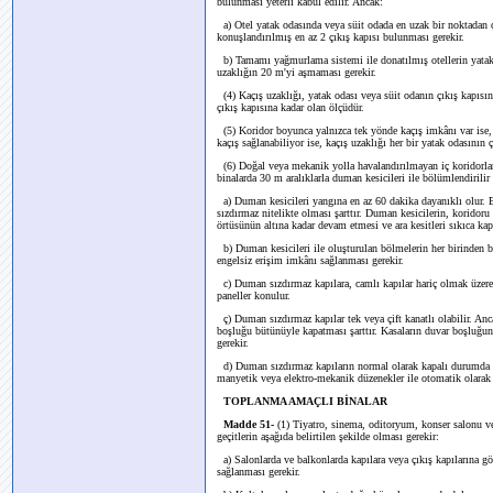
bulunması yeterli kabul edilir. Ancak:
a) Otel yatak odasında veya süit odada en uzak bir noktadan ç
konuşlandırılmış en az 2 çıkış kapısı bulunması gerekir.
b) Tamamı yağmurlama sistemi ile donatılmış otellerin yatak 
uzaklığın 20 m'yi aşmaması gerekir.
(4) Kaçış uzaklığı, yatak odası veya süit odanın çıkış kapısın
çıkış kapısına kadar olan ölçüdür.
(5) Koridor boyunca yalnızca tek yönde kaçış imkânı var ise, k
kaçış sağlanabiliyor ise, kaçış uzaklığı her bir yatak odasının ç
(6) Doğal veya mekanik yolla havalandırılmayan iç koridorl
binalarda 30 m aralıklarla duman kesicileri ile bölümlendirilir 
a) Duman kesicileri yangına en az 60 dakika dayanıklı olur. 
sızdırmaz nitelikte olması şarttır. Duman kesicilerin, koridor
örtüsünün altına kadar devam etmesi ve ara kesitleri sıkıca kap
b) Duman kesicileri ile oluşturulan bölmelerin her birinden b
engelsiz erişim imkânı sağlanması gerekir.
c) Duman sızdırmaz kapılara, camlı kapılar hariç olmak üzere,
paneller konulur.
ç) Duman sızdırmaz kapılar tek veya çift kanatlı olabilir. Anc
boşluğu bütünüyle kapatması şarttır. Kasaların duvar boşluğun
gerekir.
d) Duman sızdırmaz kapıların normal olarak kapalı durumda tut
manyetik veya elektro-mekanik düzenekler ile otomatik olarak k
TOPLANMA AMAÇLI BİNALAR
Madde 51-
(1)
Tiyatro, sinema, oditoryum, konser salonu ve 
geçitlerin aşağıda belirtilen şekilde olması gerekir:
a) Salonlarda ve balkonlarda kapılara veya çıkış kapılarına gö
sağlanması gerekir.