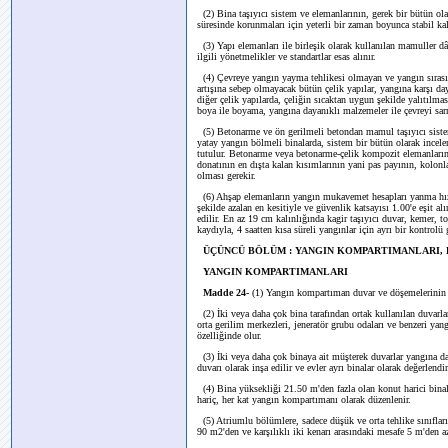
(2) Bina taşıyıcı sistem ve elemanlarının, gerek bir bütün ola
süresinde korunmaları için yeterli bir zaman boyunca stabil ka
(3) Yapı elemanları ile birleşik olarak kullanılan mamuller dâh
ilgili yönetmelikler ve standartlar esas alınır.
(4) Çevreye yangın yayma tehlikesi olmayan ve yangın sırasın
artışına sebep olmayacak bütün çelik yapılar, yangına karşı da
diğer çelik yapılarda, çeliğin sıcaktan uygun şekilde yalıtılma
boya ile boyama, yangına dayanıklı malzemeler ile çevreyi sarm
(5) Betonarme ve ön gerilmeli betondan mamul taşıyıcı sistem 
yatay yangın bölmeli binalarda, sistem bir bütün olarak incel
tutulur. Betonarme veya betonarme-çelik kompozit elemanların 
donatının en dışta kalan kısımlarının yani pas payının, kolon
olması gerekir.
(6) Ahşap elemanların yangın mukavemet hesapları yanma hızı
şekilde azalan en kesitiyle ve güvenlik katsayısı 1.00'e eşit a
edilir. En az 19 cm kalınlığında kagir taşıyıcı duvar, kemer, 
kaydıyla, 4 saatten kısa süreli yangınlar için ayrı bir kontrolü
ÜÇÜNCÜ BÖLÜM : YANGIN KOMPARTIMANLARI, 
YANGIN KOMPARTIMANLARI
Madde 24-
(1)
Yangın kompartıman duvar ve döşemelerinin ya
(2) İki veya daha çok bina tarafından ortak kullanılan duvarlar,
orta gerilim merkezleri, jeneratör grubu odaları ve benzeri yan
özelliğinde olur.
(3) İki veya daha çok binaya ait müşterek duvarlar yangına daya
duvarı olarak inşa edilir ve evler ayrı binalar olarak değerlendiri
(4) Bina yüksekliği 21.50 m'den fazla olan konut harici bina
hariç, her kat yangın kompartımanı olarak düzenlenir.
(5) Atriumlu bölümlere, sadece düşük ve orta tehlike sınıfları
90 m2'den ve karşılıklı iki kenarı arasındaki mesafe 5 m'den 