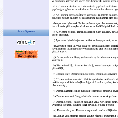
ve söndürme işlerine katılan ve gerektiğinde ilk yardım uygul
c) Acil durum planları: Acil durumlarda yapılacak müdahale, k
yapılacağını gösteren ve acil durum öncesinde hazırlanması ger
ç) Acil durum asansörü (İtfaiye asansörü): Binalarda bulunan
denetimi altında bulunan ve ek korunum uygulanmış olan özel
d) Açık arazi işletmesi: Tabiat şartlarına açık olan ve otopark
turistik tesis gibi amaçlarla kullanılan muhtelif büyüklükteki a
Host - Sponsor
e) Alevlenme noktası: Isınan maddeden çıkan gazların, bir ale
düşük sıcaklığı,
f) Apartman: İçinde bağımsız mutfak ve banyoya sahip en az
g) Atriumlu yapı: İki veya daha çok sayıda katın içine açıldı
havalandırma, iklimlendirme ve haberleşme gibi tesisatın içinde 
yüksek yapıyı,
ğ) Basınçlandırma: Kaçış yollarındaki iç hava basıncını yapı
yöntemini,
h) Bina yüksekliği: Binanın kot aldığı noktadan saçak seviy
yüksekliği,
ı) Bodrum katı: Döşemesinin üst kotu, yapının dış duvarına b
i) Çıkmaz koridor mesafesi: Mekân içerisinden mekânın korido
mekân veya mekânların bağlı olduğu bir koridor içinden, kori
olan mesafeyi,
j) Duman haznesi: İçinde dumanın toplanması amacıyla tavan
k) Duman kontrolü: Yangın hâlinde duman ve sıcak gazların yap
l) Duman perdesi: Yükselen dumanın yanal yayılımını sınırlam
uyarısıyla kapanan, yangına karşı dayanıklı bölücü perdeyi,
m) Duman tahliyesi: Dumanın yapının dışına kendiliğinden çı
n) Duman yönlendirme bacası: Yangın hâlinde, dumanların ist