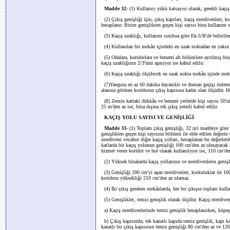
Madde 32-
(1) Kullanıcı yükü katsayısı olarak, gerekli kaçış
(2) Çıkış genişliği için, çıkış kapıları, kaçış merdivenleri, ko
hesaplanır. Birim genişlikten geçen kişi sayısı bina kullanım s
(3) Kaçış uzaklığı, kullanım sınıfına göre Ek-5/B'de belirtil
(4) Kullanılan bir mekân içindeki en uzak noktadan en yakın ç
(5) Odalara, koridorlara ve benzeri alt bölümlere ayrılmış büyü
kaçış uzaklığının 2/3'ünü aşmıyor ise kabul edilir.
(6) Kaçış uzaklığı ölçülecek en uzak nokta mekân içinde mekâ
(7)Yangına en az 60 dakika dayanıklı ve duman geçişi önlenmiş
alanına götüren koridorun çıkış kapısına kadar olan ölçüdür. H
(8) Zemin kattaki dükkân ve benzeri yerlerde kişi sayısı 50'ni
25 m'den az ise, bina dışına tek çıkış yeterli kabul edilir.
KAÇIŞ YOLU SAYISI VE GENİŞLİĞİ
Madde 33-
(1) Toplam çıkış genişliği, 32 nci maddeye göre 
genişlikten geçen kişi sayısına bölümü ile elde edilen değerin
merdiveni veyahut diğer kaçış yolları, hesaplanan bu değerlerd
katlarda bir kaçış yolunun genişliği 100 cm'den az olmayacak ş
hizmet veren koridor ve hol olarak kullanılıyor ise, 110 cm'd
(2) Yüksek binalarda kaçış yollarının ve merdivenlerin geniş
(3) Genişliği 200 cm'yi aşan merdivenler, korkuluklar ile 100
koridoru yüksekliği 210 cm'den az olamaz.
(4) İki çıkış gereken mekânlarda, her bir çıkışın toplam kulla
(5) Genişlikler, temiz genişlik olarak ölçülür. Kaçış merdivenl
a) Kaçış merdivenlerinde temiz genişlik hesaplanırken, küpeşt
b) Çıkış kapısında; tek kanatlı kapıda temiz genişlik, kapı ka
kanatlı bir çıkış kapısının temiz genişliği 80 cm'den az ve 120