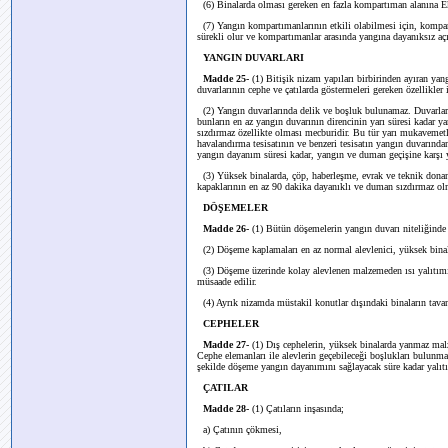
(6) Binalarda olması gereken en fazla kompartıman alanına Ek-
(7) Yangın kompartımanlarının etkili olabilmesi için, kompar
sürekli olur ve kompartımanlar arasında yangına dayanıksız aç
YANGIN DUVARLARI
Madde 25-
(1) Bitişik nizam yapıları birbirinden ayıran yan
duvarlarının cephe ve çatılarda göstermeleri gereken özellikler i
(2) Yangın duvarlarında delik ve boşluk bulunamaz. Duvarlard
bunların en az yangın duvarının direncinin yarı süresi kadar 
sızdırmaz özellikte olması mecburidir. Bu tür yarı mukavemetli 
havalandırma tesisatının ve benzeri tesisatın yangın duvarında
yangın dayanım süresi kadar, yangın ve duman geçişine karşı ya
(3) Yüksek binalarda, çöp, haberleşme, evrak ve teknik donanı
kapaklarının en az 90 dakika dayanıklı ve duman sızdırmaz olm
DÖŞEMELER
Madde 26-
(1) Bütün döşemelerin yangın duvarı niteliğinde 
(2) Döşeme kaplamaları en az normal alevlenici, yüksek binala
(3) Döşeme üzerinde kolay alevlenen malzemeden ısı yalıtımı y
müsaade edilir.
(4) Ayrık nizamda müstakil konutlar dışındaki binaların tavan
CEPHELER
Madde 27-
(1) Dış cephelerin, yüksek binalarda yanmaz malz
Cephe elemanları ile alevlerin geçebileceği boşlukları bulunma
şekilde döşeme yangın dayanımını sağlayacak süre kadar yalıtıl
ÇATILAR
Madde 28-
(1) Çatıların inşasında;
a) Çatının çökmesi,