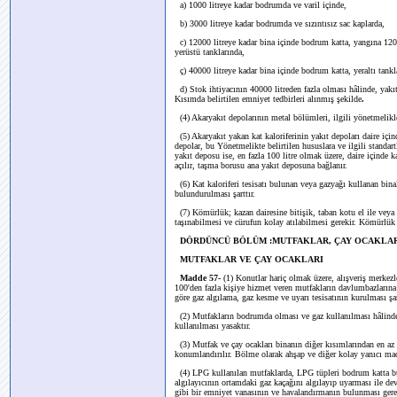
a) 1000 litreye kadar bodrumda ve varil içinde,
b) 3000 litreye kadar bodrumda ve sızıntısız sac kaplarda,
c) 12000 litreye kadar bina içinde bodrum katta, yangına 120 d
yerüstü tanklarında,
ç) 40000 litreye kadar bina içinde bodrum katta, yeraltı tankla
d) Stok ihtiyacının 40000 litreden fazla olması hâlinde, yakıt 
Kısımda belirtilen emniyet tedbirleri alınmış şekilde
.
(4) Akaryakıt depolarının metal bölümleri, ilgili yönetmelikler
(5) Akaryakıt yakan kat kaloriferinin yakıt depoları daire i
depolar, bu Yönetmelikte belirtilen hususlara ve ilgili standa
yakıt deposu ise, en fazla 100 litre olmak üzere, daire içinde 
açılır, taşma borusu ana yakıt deposuna bağlanır.
(6) Kat kaloriferi tesisatı bulunan veya gazyağı kullanan bin
bulundurulması şarttır.
(7) Kömürlük; kazan dairesine bitişik, taban kotu el ile veya 
taşınabilmesi ve cürufun kolay atılabilmesi gerekir. Kömürlük
DÖRDÜNCÜ BÖLÜM :MUTFAKLAR, ÇAY OCAKLAR
MUTFAKLAR VE ÇAY OCAKLARI
Madde 57-
(1) Konutlar hariç olmak üzere, alışveriş merkezl
100'den fazla kişiye hizmet veren mutfakların davlumbazlarına
göre gaz algılama, gaz kesme ve uyarı tesisatının kurulması şar
(2) Mutfakların bodrumda olması ve gaz kullanılması hâlinde, h
kullanılması yasaktır.
(3) Mutfak ve çay ocakları binanın diğer kısımlarından en az 
konumlandırılır. Bölme olarak ahşap ve diğer kolay yanıcı ma
(4) LPG kullanılan mutfaklarda, LPG tüpleri bodrum katta b
algılayıcının ortamdaki gaz kaçağını algılayıp uyarması ile d
gibi bir emniyet vanasının ve havalandırmanın bulunması gere