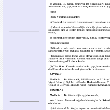
b) Yangının, ısı, duman, zehirleyici gaz, boğucu gaz ve panik
indirebilmek için, yapı, bina, tesis ve işletmelerin tasarım, y
kapsar.
(2) Bu Yönetmelik hükümleri;
a) Yönetmeliğin yürürlüğe girmesinden önce yapı ruhsatı alı
b) Mevcut yapılardan Yönetmeliğin yürürlüğe girmesinden son
kullanılacak bina ve tesisler, tehlikeli maddelerin bulundurul
binalar,
c) Yönetmelikte belirtilen diğer yapılar, binalar, tesisler ve i
hakkında uygulanır.
(3) Karada ve suda, sürekli veya geçici, resmî ve özel, yeraltı 
hareketli tesisler yapı sayılarak, haklarında bu Yönetmeliğe gör
(4) Korunması gerekli kültür varlığı olarak tescil edilen binala
Kültür ve Tabiat Varlıklarını Koruma Kurulunun görüşü alınır 
sistemlerinden gerekli olanlar kurulur.
(5) Türk Silahlı Kuvvetlerince kullanılan yapı, bina ve tesis
de dikkate alınarak hazırlanacak yönetmelik ile düzenlenir.
DAYANAK
Madde 3-
(1) Bu Yönetmelik, 9/6/1958 tarihli ve 7126 sayı
İçişleri Bakanlığı Teşkilat ve Görevleri Hakkında Kanunun 33
Teşkilat ve Görevleri Hakkında Kanun Hükmünde Kararnamenin
TANIMLAR
Madde 4-
(1) Bu Yönetmeliğin uygulanmasında;
a) Acil durum: Afet olarak değerlendirilen olaylar ile dikkatsiz
açtığı hâlleri,
b) Acil durum ekibi: Yangın, deprem ve benzeri afetlerde bina