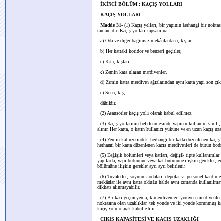
İKİNCİ BÖLÜM : KAÇIŞ YOLLARI
KAÇIŞ YOLLARI
Madde 31-
(1) Kaçış yolları, bir yapının herhangi bir nok
tamamıdır. Kaçış yolları kapsamına;
a) Oda ve diğer bağımsız mekânlardan çıkışlar,
b) Her kattaki koridor ve benzeri geçitler,
c) Kat çıkışları,
ç) Zemin kata ulaşan merdivenler,
d) Zemin katta merdiven ağızlarından aynı katta yapı son çıkı
e) Son çıkış,
dâhildir.
(2) Asansörler kaçış yolu olarak kabul edilmez.
(3) Kaçış yollarının belirlenmesinde yapının kullanım sınıfı, k
alınır. Her katta, o katın kullanıcı yüküne ve en uzun kaçış uza
(4) Zemin kat üzerindeki herhangi bir katta düzenlenen kaçış 
herhangi bir katta düzenlenen kaçış merdivenleri de bütün bodr
(5) Değişik bölümleri veya katları, değişik tipte kullanımlar
yapılarda, yapı bütününe veya kat bütününe ilişkin gerekler, en 
bölümüne ilişkin gerekler ayrı ayrı belirlenir.
(6) Tuvaletler, soyunma odaları, depolar ve personel kantinler
mekânlar ile aynı katta olduğu hâlde aynı zamanda kullanılmay
dikkate alınmayabilir.
(7) Bir katı geçmeyen açık merdivenler, yürüyen merdivenler 
noktasına olan uzaklıklar, tek yönde ve iki yönde korunmuş kaç
kaçış yolu olarak kabul edilir.
ÇIKIŞ KAPASİTESİ VE KAÇIŞ UZAKLIĞI