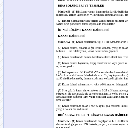
BİNA BÖLÜMLERİ VE TESİSLER
Madde 53-
(1) Binaların yangın bakımından kritik özellikler 
mutfaklar, çatılar, asansörler, yıldırımdan korunma tesisatı, tr
(2) Birinci fıkrada belirtilen yerlere yanıcı madde atılması ve
sahibi veya yöneticisi bunu sağlamakla mükelleftir.
İKİNCİ BÖLÜM : KAZAN DAİRELERİ
KAZAN DAİRELERİ
Madde 54-
(1) Kazan dairelerinin ilgili Türk Standartlarına 
(2) Kazan dairesi, binanın diğer kısımlarından, yangına en az
bulunur. Bina dilatasyonu, kazan dairesinden geçemez.
(3) Kazan dairelerinde duman bacalarına ilave olarak temiz ve k
(4) Kazan dairesi kapısının, kaçış merdivenine veya genel ku
açılması gerekir.
(5) Isıl kapasiteleri 50 kW-350 kW arasında olan kazan dairel
kW'ın üzerindeki kazan dairelerinde en az 2 çıkış kapısı olur. Ç
az 90 dakika dayanıklı, duman sızdırmaz ve kendiliğinden kapa
(6) Kazan dairesi tabanına sıvı yakıt dökülmemesi için gerekli 
(7) Sıvı yakıtlı kazan dairesinde en az 0.25 m3 hacminde uy
süzgeçleri ile toplanarak pis su çukuruna akıtılır ve bu pis s
kanalizasyona bağlanır. Sıvı yakıt akıntıları yakıt ayırıcıdan g
uzaklaştırılır.
(8) Kazan dairesinde en az 1 adet 6 kg'lık çok maksatlı kuru 
yangın dolabı bulundurulur.
DOĞALGAZ VE LPG TESİSATLI KAZAN DAİRELE
Madde 55-
(1) Kazan dairelerinde doğalgaz ve LPG kullanıl
dairesinin doğalgaz ve LPG tesisatı, projesi, malzeme seçimi v
olarak yapılır.