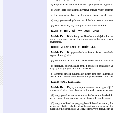
c) Kaçış rampalarına, merdivenlere ilişkin gereklere uygun b
ç) Bütün kaçış rampalarında kaymayı önleyen yüzey kaplamalar
d) Kaçış rampaları, kaçış merdivenlerine ilişkin gereklere uyg
e) Kaçış yolu olarak yalnızca tek bir bodrum kata hizmet ve
(2) Araç rampaları, kaçış rampası olarak kabul edilmez.
KAÇIŞ MERDİVENİ HAVALANDIRMASI
Madde 45-
(1) Bütün kaçış merdivenlerinin, doğal yolla ve
basınçlandırılması gerekir. Kaçış merdiveni ve kullanım alanl
paylaşamaz.
BODRUM KAT KAÇIŞ MERDİVENLERİ
Madde 46-
(1) Bir yapının bodrum katına hizmet veren herh
uygun olması gerekir.
(2) Normal kat merdiveninin devam ederek bodrum kata hizmet 
a) Merdiven, bodrum katlar dâhil 4 kattan çok kata hizmet ver
giriş için yangın güvenlik holü düzenlenir.
b) Herhangi bir acil durumda üst katları terk eden kullanıcı
sahanlığının bodrum merdiveninden kapı veya benzeri bir fizik
KAÇIŞ YOLU KAPILARI
Madde 47-
(1) Kaçış yolu kapılarının en az temiz genişliği
olmaması gerekir. Dönel kapılar ile turnikeler, çıkış kapısı ol
(2) Kaçış yolu kapıları kanatlarının, kullanıcıların hareketin
kaçış yönüne doğru açılması şarttır. Kaçış yolu kapılarının el i
(3) Kaçış merdiveni ve yangın güvenlik holü kapılarının; dum
katlara ve 4 kattan daha fazla kata hizmet veriyor ise en az 90
düzenekler ile donatılması ve itfaiyecilerin veya görevlilerin 