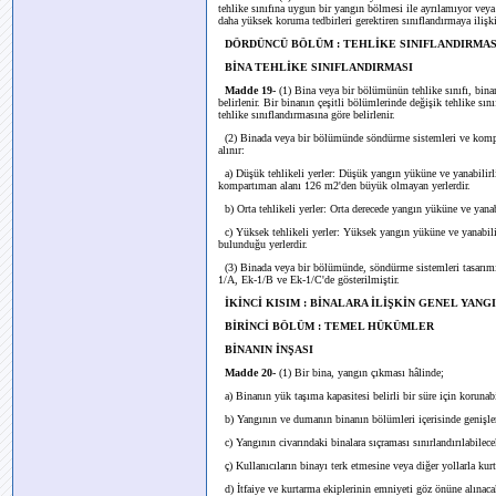
tehlike sınıfına uygun bir yangın bölmesi ile ayrılamıyor vey
daha yüksek koruma tedbirleri gerektiren sınıflandırmaya ilişki
DÖRDÜNCÜ BÖLÜM : TEHLİKE SINIFLANDIRMAS
BİNA TEHLİKE SINIFLANDIRMASI
Madde 19-
(1) Bina veya bir bölümünün tehlike sınıfı, binanı
belirlenir. Bir binanın çeşitli bölümlerinde değişik tehlike s
tehlike sınıflandırmasına göre belirlenir.
(2) Binada veya bir bölümünde söndürme sistemleri ve kompart
alınır:
a) Düşük tehlikeli yerler: Düşük yangın yüküne ve yanabilirl
kompartıman alanı 126 m2'den büyük olmayan yerlerdir.
b) Orta tehlikeli yerler: Orta derecede yangın yüküne ve yanab
c) Yüksek tehlikeli yerler: Yüksek yangın yüküne ve yanabili
bulunduğu yerlerdir.
(3) Binada veya bir bölümünde, söndürme sistemleri tasarımında
1/A, Ek-1/B ve Ek-1/C'de gösterilmiştir.
İKİNCİ KISIM : BİNALARA İLİŞKİN GENEL YAN
BİRİNCİ BÖLÜM : TEMEL HÜKÜMLER
BİNANIN İNŞASI
Madde 20-
(1) Bir bina, yangın çıkması hâlinde;
a) Binanın yük taşıma kapasitesi belirli bir süre için korunab
b) Yangının ve dumanın binanın bölümleri içerisinde genişlem
c) Yangının civarındaki binalara sıçraması sınırlandırılabilece
ç) Kullanıcıların binayı terk etmesine veya diğer yollarla kur
d) İtfaiye ve kurtarma ekiplerinin emniyeti göz önüne alınaca