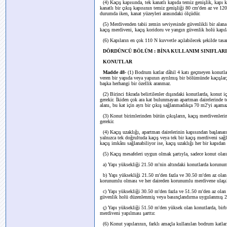
(4) Kaçış kapısında, tek kanatlı kapıda temiz genişlik, kapı k
kanatlı bir çıkış kapısının temiz genişliği 80 cm'den az ve 120
durumda iken, kanat yüzeyleri arasındaki ölçüdür.
(5) Merdivenden tabii zemin seviyesinde güvenlikli bir alana a
kaçış merdiveni, kaçış koridoru ve yangın güvenlik holü kapıla
(6) Kapıların en çok 110 N kuvvetle açılabilecek şekilde tasar
DÖRDÜNCÜ BÖLÜM : BİNA KULLANIM SINIFLA
KONUTLAR
Madde 48-
(1) Bodrum katlar dâhil 4 katı geçmeyen konutlar 
veren bir yapıda veya yapının ayrılmış bir bölümünde kaçışlar
başka herhangi bir özellik aranmaz.
(2) Birinci fıkrada belirtilenler dışındaki konutlarda, konut 
gerekir. İkiden çok ara kat bulunmayan apartman dairelerinde 
alanı, bu kat için ayrı bir çıkış sağlanmadıkça 70 m2'yi aşama
(3) Konut birimlerinden bütün çıkışların, kaçış merdivenlerin
gerekir.
(4) Kaçış uzaklığı, apartman dairelerinin kapısından başlanara
yalnızca tek doğrultuda kaçış veya tek bir kaçış merdiveni sağl
kaçış imkânı sağlanabiliyor ise, kaçış uzaklığı her bir kapıdan 
(5) Kaçış mesafeleri uygun olmak şartıyla, sadece konut olarak
a) Yapı yüksekliği 21.50 m'nin altındaki konutlarda korunums
b) Yapı yüksekliği 21.50 m'den fazla ve 30.50 m'den az olan 
korunumlu olması ve her daireden korunumlu merdivene ulaşıl
c) Yapı yüksekliği 30.50 m'den fazla ve 51.50 m'den az olan ko
güvenlik holü düzenlenmiş veya basınçlandırma uygulanmış 2 
ç) Yapı yüksekliği 51.50 m'den yüksek olan konutlarda, birbirl
merdiveni yapılması şarttır.
(6) Konut yapılarının, farklı amaçla kullanılan bodrum katla