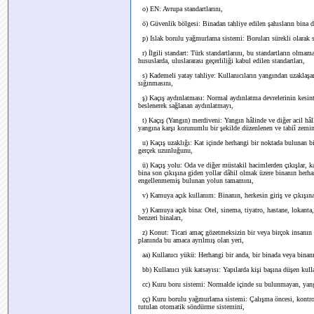
o) EN: Avrupa standartlarını,
ö) Güvenlik bölgesi: Binadan tahliye edilen şahısların bina dı
p) Islak borulu yağmurlama sistemi: Boruları sürekli olarak 
r) İlgili standart: Türk standartlarını, bu standartların olma
hususlarda, uluslararası geçerliliği kabul edilen standartları,
s) Kademeli yatay tahliye: Kullanıcıların yangından uzaklaşa
sığınmasını,
ş) Kaçış aydınlatması: Normal aydınlatma devrelerinin kesint
beslenerek sağlanan aydınlatmayı,
t) Kaçış (Yangın) merdiveni: Yangın hâlinde ve diğer acil hâlle
yangına karşı korunumlu bir şekilde düzenlenen ve tabiî zemin
u) Kaçış uzaklığı: Kat içinde herhangi bir noktada bulunan bi
gerçek uzunluğunu,
ü) Kaçış yolu: Oda ve diğer müstakil hacimlerden çıkışlar, kat
bina son çıkışına giden yollar dâhil olmak üzere binanın herha
engellenmemiş bulunan yolun tamamını,
v) Kamuya açık kullanım: Binanın, herkesin giriş ve çıkışına 
y) Kamuya açık bina: Otel, sinema, tiyatro, hastane, lokanta, o
benzeri binaları,
z) Konut: Ticari amaç gözetmeksizin bir veya birçok insanın
planında bu amaca ayrılmış olan yeri,
aa) Kullanıcı yükü: Herhangi bir anda, bir binada veya binanı
bb) Kullanıcı yük katsayısı: Yapılarda kişi başına düşen kull
cc) Kuru boru sistemi: Normalde içinde su bulunmayan, yangı
çç) Kuru borulu yağmurlama sistemi: Çalışma öncesi, kontrol 
tutulan otomatik söndürme sistemini,