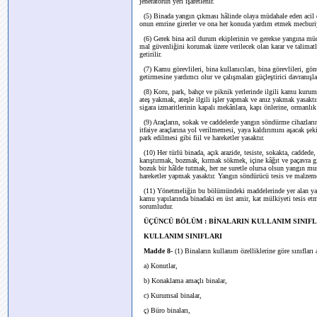
jeneratörün yeri işaretlenir.
(5) Binada yangın çıkması hâlinde olaya müdahale eden acil du
onun emrine girerler ve ona her konuda yardım etmek mecburiy
(6) Gerek bina acil durum ekiplerinin ve gerekse yangına müdah
mal güvenliğini korumak üzere verilecek olan karar ve talimat
getirilir.
(7) Kamu görevlileri, bina kullanıcıları, bina görevlileri, gön
getirmesine yardımcı olur ve çalışmaları güçleştirici davranışla
(8) Koru, park, bahçe ve piknik yerlerinde ilgili kamu kurum ve
ateş yakmak, ateşle ilgili işler yapmak ve anız yakmak yasaktı
sigara izmaritlerinin kapalı mekânlara, kapı önlerine, ormanlık
(9) Araçların, sokak ve caddelerde yangın söndürme cihazlarının
itfaiye araçlarına yol verilmemesi, yaya kaldırımını aşacak şeki
park edilmesi gibi fiil ve hareketler yasaktır.
(10) Her türlü binada, açık arazide, tesiste, sokakta, caddede
karıştırmak, bozmak, kırmak sökmek, içine kâğıt ve paçavra 
bozuk bir hâlde tutmak, her ne suretle olursa olsun yangın m
hareketler yapmak yasaktır. Yangın söndürücü tesis ve malzem
(11) Yönetmeliğin bu bölümündeki maddelerinde yer alan yangı
kamu yapılarında binadaki en üst amir, kat mülkiyeti tesis etmiş
sorumludur.
ÜÇÜNCÜ BÖLÜM : BİNALARIN KULLANIM SINIFL
KULLANIM SINIFLARI
Madde 8-
(1) Binaların kullanım özelliklerine göre sınıfları a
a)
Konutlar,
b) Konaklama amaçlı binalar,
c) Kurumsal binalar,
ç) Büro binaları,