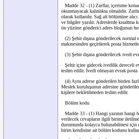
Madde 32 - (1) Zarflar, içerisine kon
okunmayacak kalınlıkta olmalıdır. Zarfın
olarak kullanılır. Sağ alt bölümüne alıcı 
ve bilgiler yazılır. Adreslerde kısaltma 
ön yüzüne gönderici adres bloğunun heme
(2) Şehir dışına gönderilecek normal evr
makinesinden geçirilerek posta hizmetleri
(3) Şehir dışına gönderilecek ivedi evr
Şehir içine gidecek ivedilik dereceli e
teslim edilir. İvedi olmayan evrak posta i
(4) Aynı adrese gönderilen birden fazla 
Meslek kuruluşunun adresine gönderilen 
kişilere bekletilmeden teslim edilir.
Bölüm kodu
Madde 33 - (1) Hangi yazının hangi bö
verilecek cevapların ilgili birime iletil
durumunda kolayca bulunabilmesi için çı
birim kendisine ait bölüm kodunu kullan