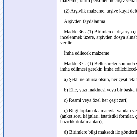
malzeme, birim personeli ile arşiv yetki
(2) Arşivlik malzeme, arşive kayıt defter
Arşivden faydalanma
Madde 36 - (1) Birimlerce, dışarıya ç
incelenmek üzere, arşivden dosya alınab
verilir.
İmha edilecek malzeme
Madde 37 - (1) Belli süreler sonunda 
imha edilmesi gerekir. İmha edilebilece
a) Şekli ne olursa olsun, her çeşit tekit 
b) Elle, yazı makinesi veya bir başka t
c) Resmî veya özel her çeşit zarf,
ç) Bilgi toplamak amacıyla yapılan ve 
(anket soru kâğıtları, istatistiki formlar, 
hazırlık dokümanları),
d) Birimlere bilgi maksadı ile gönderil