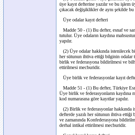
üye kayıt defterine yazılır ve bu işlem üy
çıkacak değişiklikler de aynı şekilde bu d
Üye odalar kayıt defteri
Madde 50 - (1) Bu defter, esnaf ve sanat
tutulur. Üye odaların kaydına mahsustur
yapılır.
(2) Üye odalar hakkında istenilecek bilg
her sütunun ihtiva ettiği bilginin odala
birlik ve federasyona bildirilmesi ve bi
ettirilmesi mecburidir.
Üye birlik ve federasyonlar kayıt defte
Madde 51 - (1) Bu defter, Türkiye Esna
Üye birlik ve federasyonların kaydına ma
kod numarasına göre kayıtlar yapılır.
(2) Birlik ve federasyonlar hakkında ist
defterde yazılı her sütunun ihtiva ettiği 
ve zamanında Konfederasyona bildirilme
derhal intikal ettirilmesi mecburidir.