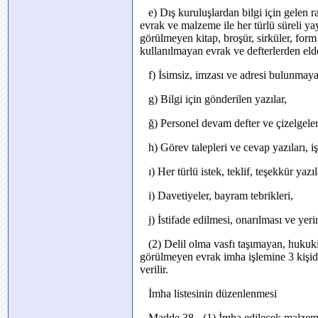
e) Dış kuruluşlardan bilgi için gelen rap
evrak ve malzeme ile her türlü süreli 
görülmeyen kitap, broşür, sirküler, for
kullanılmayan evrak ve defterlerden eld
f) İsimsiz, imzası ve adresi bulunmayan
g) Bilgi için gönderilen yazılar,
ğ) Personel devam defter ve çizelgeleri,
h) Görev talepleri ve cevap yazıları, i
ı) Her türlü istek, teklif, teşekkür yazıl
i) Davetiyeler, bayram tebrikleri,
j) İstifade edilmesi, onarılması ve y
(2) Delil olma vasfı taşımayan, hukuk
görülmeyen evrak imha işlemine 3 kişi
verilir.
İmha listesinin düzenlenmesi
Madde 38 - (1) İmha edilecek malzeme iç