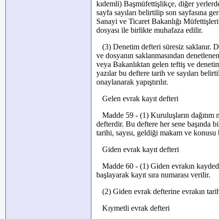
kıdemli) Başmüfettişlikçe, diğer yerler
sayfa sayıları belirtilip son sayfasına ge
Sanayi ve Ticaret Bakanlığı Müfettişleri
dosyası ile birlikte muhafaza edilir.
(3) Denetim defteri süresiz saklanır. D
ve dosyanın saklanmasından denetlenen b
veya Bakanlıktan gelen teftiş ve denetim 
yazılar bu deftere tarih ve sayıları belirt
onaylanarak yapıştırılır.
Gelen evrak kayıt defteri
Madde 59 - (1) Kuruluşların dağıtım me
defterdir. Bu deftere her sene başında bi
tarihi, sayısı, geldiği makam ve konusu b
Giden evrak kayıt defteri
Madde 60 - (1) Giden evrakın kaydedild
başlayarak kayıt sıra numarası verilir.
(2) Giden evrak defterine evrakın tarihi
Kıymetli evrak defteri