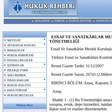
ANA SAYFA
FORUM
KONUK DEFTERİ
AYRINTILI
ESNAF VE SANATKÂRLAR M
MEVZUAT
YÖNETMELİĞİ
AVUKATLIK HUKUKU
Esnaf Ve Sanatkârlar Meslek Kuruluşl
MAKALELER
HUKUK HABERLERİ
Türkiye Esnaf ve Sanatkârları Konfed
FAYDALI BİLGİLER
Resmi Gazete Tarihi: 31/12/2007
İÇTİHATLAR
DİLEKÇE-FORM
Resmi Gazete Sayısı: 26743 (2.Mükerr
ADLİ REHBER
İNSAN HAKLARI
BİRİNCİ BÖLÜM: Amaç, Kapsam, Da
HUKUK SÖZLÜĞÜ
DAVA TÜRLERİ
Amaç
HUKUKİ BELGELER
Madde 1 - (1) Bu Yönetmeliğin amacı, 
yazışma, evrak, depo hizmetleri, tutulan
Reklam Alanı
ilişkin usul ve esasları düzenlemektir.