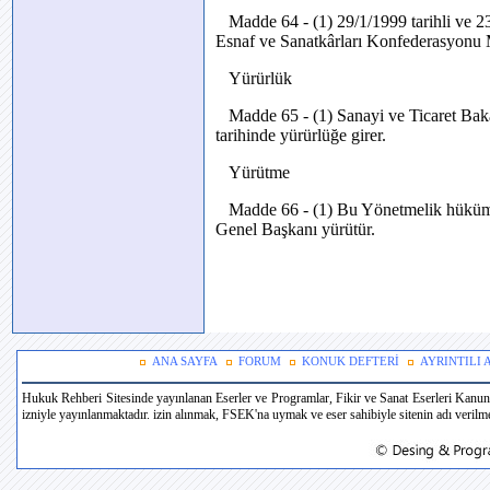
Madde 64 - (1) 29/1/1999 tarihli ve 2
Esnaf ve Sanatkârları Konfederasyonu M
Yürürlük
Madde 65 - (1) Sanayi ve Ticaret Baka
tarihinde yürürlüğe girer.
Yürütme
Madde 66 - (1) Bu Yönetmelik hükümle
Genel Başkanı yürütür.
ANA SAYFA
FORUM
KONUK DEFTERİ
AYRINTILI
Hukuk Rehberi Sitesinde yayınlanan Eserler ve Programlar, Fikir ve Sanat Eserleri Kanun
izniyle yayınlanmaktadır. izin alınmak, FSEK'na uymak ve eser sahibiyle sitenin adı verilmek 