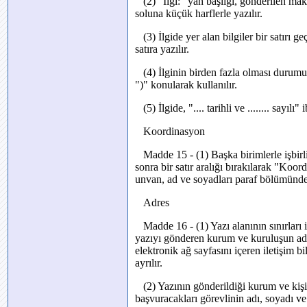
(2) "İlgi:" yan başlığı, gönderilen mak
soluna küçük harflerle yazılır.
(3) İlgide yer alan bilgiler bir satırı ge
satıra yazılır.
(4) İlginin birden fazla olması durumund
")" konularak kullanılır.
(5) İlgide, ".... tarihli ve ........ sayılı" 
Koordinasyon
Madde 15 - (1) Başka birimlerle işbirl
sonra bir satır aralığı bırakılarak "Koor
unvan, ad ve soyadları paraf bölümünde
Adres
Madde 16 - (1) Yazı alanının sınırları 
yazıyı gönderen kurum ve kuruluşun adre
elektronik ağ sayfasını içeren iletişim bilg
ayrılır.
(2) Yazının gönderildiği kurum ve kişiler
başvuracakları görevlinin adı, soyadı v