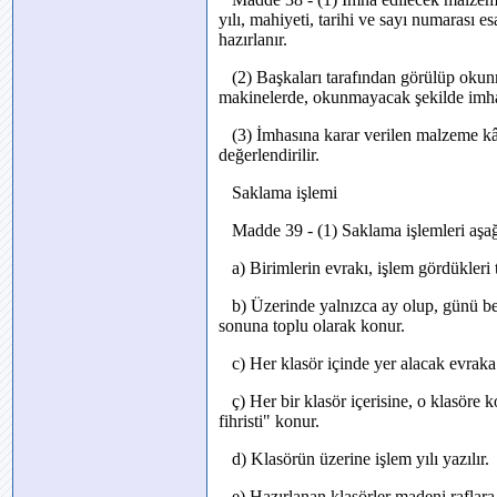
yılı, mahiyeti, tarihi ve sayı numarası e
hazırlanır.
(2) Başkaları tarafından görülüp okunm
makinelerde, okunmayacak şekilde imha 
(3) İmhasına karar verilen malzeme kâ
değerlendirilir.
Saklama işlemi
Madde 39 - (1) Saklama işlemleri aşağı
a) Birimlerin evrakı, işlem gördükleri tar
b) Üzerinde yalnızca ay olup, günü bel
sonuna toplu olarak konur.
c) Her klasör içinde yer alacak evraka 
ç) Her bir klasör içerisine, o klasöre
fihristi" konur.
d) Klasörün üzerine işlem yılı yazılır.
e) Hazırlanan klasörler madeni raflara 