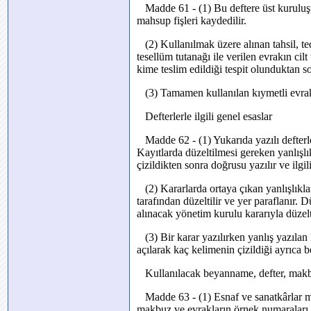
Madde 61 - (1) Bu deftere üst kuruluşta
mahsup fişleri kaydedilir.
(2) Kullanılmak üzere alınan tahsil, ted
tesellüm tutanağı ile verilen evrakın cilt
kime teslim edildiği tespit olunduktan s
(3) Tamamen kullanılan kıymetli evrak içi
Defterlerle ilgili genel esaslar
Madde 62 - (1) Yukarıda yazılı defterler
Kayıtlarda düzeltilmesi gereken yanlışlı
çizildikten sonra doğrusu yazılır ve ilgil
(2) Kararlarda ortaya çıkan yanlışlıkla
tarafından düzeltilir ve yer paraflanır.
alınacak yönetim kurulu kararıyla düzelti
(3) Bir karar yazılırken yanlış yazılan 
açılarak kaç kelimenin çizildiği ayrıca bel
Kullanılacak beyanname, defter, makb
Madde 63 - (1) Esnaf ve sanatkârlar me
makbuz ve evrakların örnek numaraları ve