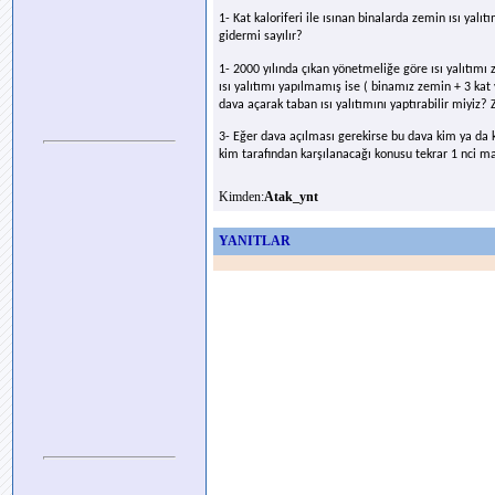
1- Kat kaloriferi ile ısınan binalarda zemin ısı yalıt
gidermi sayılır?
1- 2000 yılında çıkan yönetmeliğe göre ısı yalıtım
ısı yalıtımı yapılmamış ise ( binamız zemin + 3 ka
dava açarak taban ısı yalıtımını yaptırabilir miyiz?
3- Eğer dava açılması gerekirse bu dava kim ya da 
kim tarafından karşılanacağı konusu tekrar 1 nci ma
Kimden:
Atak_ynt
YANITLAR