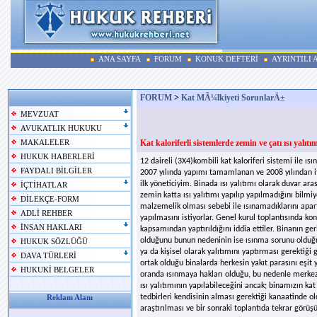
ANA SAYFA
FORUM
KONUK DEFTERİ
AYRINTILI
FORUM
>
Kat MÃ¼lkiyeti SorunlarÄ±
MEVZUAT
AVUKATLIK HUKUKU
Kat kaloriferli sistemlerde zemin ve çatı ısı yalıtı
MAKALELER
HUKUK HABERLERİ
12 daireli (3X4)kombili kat kaloriferi sistemi ile ı
FAYDALI BİLGİLER
2007 yılında yapımı tamamlanan ve 2008 yılından iti
ilk yöneticiyim. Binada ısı yalıtımı olarak duvar a
İÇTİHATLAR
zemin katta ısı yalıtımı yapılıp yapılmadığını bilmi
DİLEKÇE-FORM
malzemelik olması sebebi ile ısınamadıklarını apart
ADLİ REHBER
yapılmasını istiyorlar. Genel kurul toplantısında kon
İNSAN HAKLARI
kapsamından yaptırıldığını iddia ettiler. Binanın ger
olduğunu bunun nedeninin ise ısınma sorunu olduğun
HUKUK SÖZLÜĞÜ
ya da kişisel olarak yalıtımını yaptırması gerektiği 
DAVA TÜRLERİ
ortak olduğu binalarda herkesin yakıt parasını eşit 
HUKUKİ BELGELER
oranda ısınmaya hakları olduğu, bu nedenle merkezi
ısı yalıtımının yapılabileceğini ancak; binamızın kat 
tedbirleri kendisinin alması gerektiği kanaatinde 
Reklam Alanı
araştırılması ve bir sonraki toplantıda tekrar görüşü