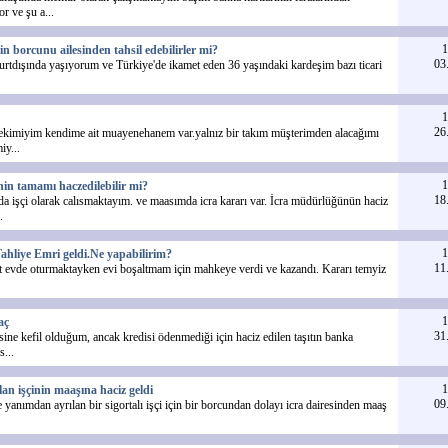
r ve şu a...
1
n borcunu ailesinden tahsil edebilirler mi?
03
yurtdışında yaşıyorum ve Türkiye'de ikamet eden 36 yaşındaki kardeşim bazı ticari
1
26
ekimiyim kendime ait muayenehanem var.yalnız bir takım müşterimden alacağımı
iy...
1
in tamamı haczedilebilir mi?
18
 işçi olarak calısmaktayım. ve maasımda icra kararı var. İcra müdürlüğünün haciz
.
1
ahliye Emri geldi.Ne yapabilirim?
11
 evde oturmaktayken evi boşaltmam için mahkeye verdi ve kazandı. Kararı temyiz
1
aç
31
isine kefil olduğum, ancak kredisi ödenmediği için haciz edilen taşıtın banka
s...
1
lan işçinin maaşına haciz geldi
09
e yanımdan ayrılan bir sigortalı işçi için bir borcundan dolayı icra dairesinden maaş