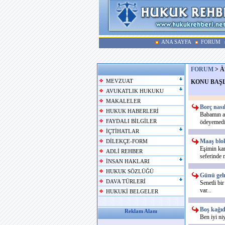
ANA SAYFA
FORUM
FORUM
>
Ä
MEVZUAT
KONU BAŞ
AVUKATLIK HUKUKU
MAKALELER
Borç nası
HUKUK HABERLERİ
Babamın a
FAYDALI BİLGİLER
ödeyemedi
İÇTİHATLAR
Maaş blok
DİLEKÇE-FORM
Eşimin kar
ADLİ REHBER
seferinde 
İNSAN HAKLARI
HUKUK SÖZLÜĞÜ
Günü gelm
DAVA TÜRLERİ
Senetli bir
var...
HUKUKİ BELGELER
Boş kağı
Reklam Alanı
Ben iyi ni