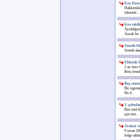
İcra Dosy
Hakkımda 2
ödemele...
İcra taki
Ayrıldığı
Ancak bu k
Senetli A
Senetli al
Elektrik 
2 ay önce 
Borç bende
Boş senet
Bir sigort
Bu d...
3. şahısla
Ben özel b
için tem...
Avukat ve
9 nisan 20
belge aldım