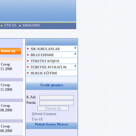
ÜYE OL
AMACIMIZ
SIK SORULANLAR
BİLGİ EDİNME
TÜKETİCİ KÖŞESİ
 Cevap
ÜCRETSİZ AVUKATLIK
.11.2008
HUKUK EĞİTİMİ
 Cevap
Üyelik işlemleri
.11.2008
K.Adı
Parola
 Cevap
.08.2008
Şifremi Unuttum
Üye Ol
Hukuk Arama Motoru
 Cevap
.08.2008