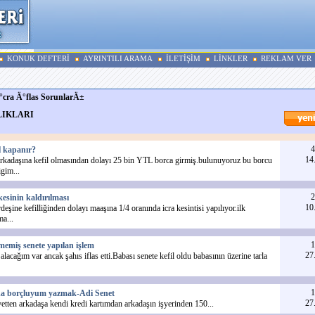
KONUK DEFTERİ
AYRINTILI ARAMA
İLETİŞİM
LİNKLER
REKLAM VER
°cra Ä°flas SorunlarÄ±
LIKLARI
4
l kapanır?
14
rkadaşına kefil olmasından dolayı 25 bin YTL borca girmiş.bulunuyoruz bu borcu
gim...
2
esinin kaldırılması
10
deşine kefilliğinden dolayı maaşına 1/4 oranında icra kesintisi yapılıyor.ilk
ma...
1
emiş senete yapılan işlem
27
 alacağım var ancak şahıs iflas etti.Babası senete kefil oldu babasının üzerine tarla
1
da borçluyum yazmak-Adi Senet
27
yetten arkadaşa kendi kredi kartımdan arkadaşın işyerinden 150...