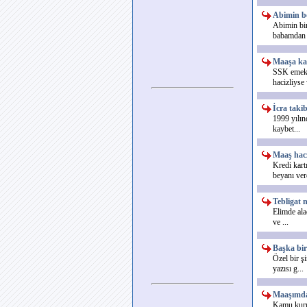
Abimin bo
Abimin bir
babamdan 
Maaşa kaç
SSK emekli
hacizliyse 
İcra takib
1999 yılın
kaybet...
Maaş hac
Kredi kart
beyanı verd
Tebligat n
Elimde ala
ve ...
Başka bi
Özel bir ş
yazısı g...
Maaşımdan
Kamu kurul