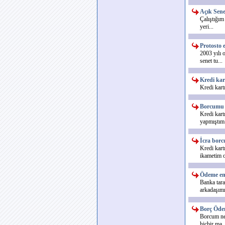
Açık Sene
Çalıştığım
yeri...
Protosto e
2003 yılı 
senet tu...
Kredi kar
Kredi kart
Borcumu 
Kredi kart
yapmıştım.
İcra borc
Kredi kart
ikametim o
Ödeme emr
Banka tara
arkadaşımı
Borç Öde
Borcum ned
hiçbir ma..