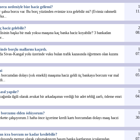
1
rcu nedeniyle bize haciz gelirmi?
11
 şahsa borcu var. Bu borç yüzünden evimize icra gelebilir mi? (Evimiz rahmetli
ka...
2
 haciz gelebilir?
08
sinin başka bir malı yoksa maaşına kaç banka haciz koyabilir? 3 bankadan
v...
1
inde borçlu mallarını kaçırdı.
07
da Sivas-Kangal yolu üzerinde vuku bulan trafik kazasında öğretmen olan kızımı
1
zi
05
ı borcumdan dolayı (ssk emekli) maaşıma haciz geldi üç bankaya borcum var mal
i...
1
asıl yapılır?
04
cağımla ilgili olarak avukat bir arkadaşımın verdiği bir adet tebliğ zarfı, ödeme emri
1
r borcumu elden ödüyorum?
30
irkette çalışıyorum.1 hafta önce işyerime kredi kartı borcumdan dolayı maaş haczi
1
 icra borcum ne kadar kesilebilir?
07
uşunda memur olarak çalışmaktayım başım banka kartlarının icralarından