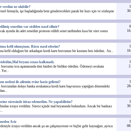
1
t verdim ne olabilir?
30
 özel firmayla, işe başladığımda beni gönderecekleri paralı bir kurs için ve sözleşme
0
dilmiş senedim var sicilden nasıl silinir?
16
ocak ayında iki adet senedim protosto edildi senet tarihinden kısa bir süre sonra
1
tına kefil olmuştum. Rücu nasıl ederim?
16
ına kefil olduğum bir arkadaşın kredi kartı borcunun bir kısmını ben ödedim. An...
1
ödedim,Mal beyanı cezası kalkmadı.
2
ı borcumu icra aşamasında tüm faizleri ile birlikte ödedim. Ödemeyi avukata
 Yer...
1
um nedeni ile ailemin evine haciz gelirmi?
28
ı borcumdan dolayı banka avukatınca kredi kartı başvurusu yaptığım dönemdeki
lan...
1
ine süresinde itiraz edemedim. Ne yapabilirim?
30
fından icraya verildim. Süresi içinde mal beyanında bulundum. Ancak bir bankacı
...
1
meden Aciz
08
eniyle icraya verildim ancak şu an çalışmıyorum ve hiçbir gelir kaynağım ,ayrıca
.