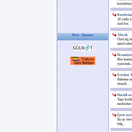
kurtulmuyo
Kardesimi
20 yıldır 
özel bor...
Alacak
Host - Sponsor
Özel diş h
tahsil edem
İkramiyen
Ben kamuda
yazısında..
İcradan T
Babama ait
etmedi...
Hacizli ar
Taşıt kred
tarafından 
İşten ayrı
İki ay önc
bilg...