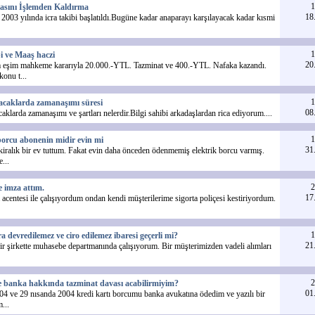
1
asını İşlemden Kaldırma
18
003 yılında icra takibi başlatıldı.Bugüne kadar anaparayı karşılayacak kadar kısmi
1
bi ve Maaş haczi
20
m eşim mahkeme kararıyla 20.000.-YTL. Tazminat ve 400.-YTL. Nafaka kazandı.
onu t...
1
lacaklarda zamanaşımı süresi
08
acaklarda zamanaşımı ve şartları nelerdir.Bilgi sahibi arkadaşlardan rica ediyorum....
1
borcu abonenin midir evin mi
31
kiralık bir ev tuttum. Fakat evin daha önceden ödenmemiş elektrik borcu varmış.
...
2
e imza attım.
17
a acentesi ile çalışıyordum ondan kendi müşterilerime sigorta poliçesi kestiriyordum.
1
ra devredilemez ve ciro edilemez ibaresi geçerli mi?
21
ir şirkette muhasebe departmanında çalışıyorum. Bir müşterimizden vadeli alımları
2
 banka hakkında tazminat davası acabilirmiyim?
01
04 ve 29 nısanda 2004 kredi kartı borcumu banka avukatına ödedim ve yazılı bir
...