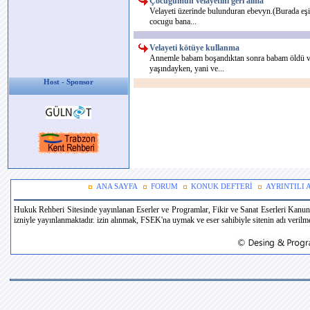
Çocuğumun velayetini geri alma
Velayeti üzerinde bulunduran ebevyn.(Burada eşim
cocugu bana...
Velayeti kötüye kullanma
Annemle babam boşandıktan sonra babam öldü ve
yaşındayken, yani ve...
Host - Sponsor
ANA SAYFA
FORUM
KONUK DEFTERİ
AYRINTILI
Hukuk Rehberi Sitesinde yayınlanan Eserler ve Programlar, Fikir ve Sanat Eserleri Kanun
izniyle yayınlanmaktadır. izin alınmak, FSEK'na uymak ve eser sahibiyle sitenin adı verilmek 