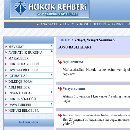
ANA SAYFA
FORUM
KONUK DEFTERİ
AYRINTILI
FORUM
>
Velayet, Vesayet SorunlarÄ±
MEVZUAT
KONU BAŞLIKLARI
AVUKATLIK HUKUKU
MAKALELER
Açık arttırma
HUKUK HABERLERİ
Merhabalar.Sulh Hukuk mahkemesinin vermiş olduğ
FAYDALI BİLGİLER
Açık artt...
İÇTİHATLAR
DİLEKÇE-FORM
ADLİ REHBER
Velayet sorunu
İNSAN HAKLARI
Abimin 1,5 yasında 1 kızı var,ve 7 aydır eşi ve k
HUKUK SÖZLÜĞÜ
başla...
DAVA TÜRLERİ
HUKUKİ BELGELER
Kız kardeşimin velayetini babamdan almak i
Ben 25 yaşında bir bayanım..3 kardeşiz.annemle 
Reklam Alanı
yıldır 23 ...