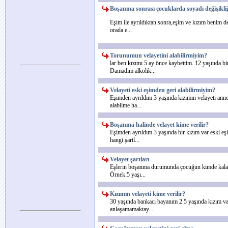
Boşanma sonrası çocuklarda soyadı değişikli
Eşim ile ayrıldıktan sonra,eşim ve kızım benim de
orada e...
Torunumun velayetini alabilirmiyim?
lar ben kızımı 5 ay önce kaybettim. 12 yaşında bi
Damadım alkolik...
Velayeti eski eşimden geri alabilirmiyim?
Eşimden ayrıldım 3 yaşında kızımın velayeti anne
alabilme ha...
Boşanma halinde velayet kime verilir?
Eşimden ayrıldım 3 yaşında bir kızım var eski eş
hangi şartl...
Velayet şartları
Eşlerin boşanma durumunda çocuğun kimde kalac
Örnek:5 yaşı...
Kızımın velayeti kime verilir?
30 yaşında bankacı bayanım 2.5 yaşında kızım va
anlaşamamaktay...