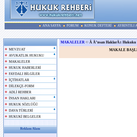
ANA SAYFA
FORUM
KONUK DEFTERİ
AYRINTILI
MAKALELER
Â Ä°nsan HaklarÄ± Hukuku
MEVZUAT
MAKALE BAŞL
AVUKATLIK HUKUKU
MAKALELER
HUKUK HABERLERİ
FAYDALI BİLGİLER
İÇTİHATLAR
DİLEKÇE-FORM
ADLİ REHBER
İNSAN HAKLARI
HUKUK SÖZLÜĞÜ
DAVA TÜRLERİ
HUKUKİ BELGELER
Reklam Alanı