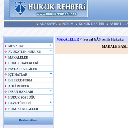
ANA SAYFA
FORUM
KONUK DEFTERİ
AYRINTILI
MAKALELER
Sosyal GÃ¼venlik Hukuku
MEVZUAT
MAKALE BAŞL
AVUKATLIK HUKUKU
MAKALELER
HUKUK HABERLERİ
FAYDALI BİLGİLER
İÇTİHATLAR
DİLEKÇE-FORM
ADLİ REHBER
İNSAN HAKLARI
HUKUK SÖZLÜĞÜ
DAVA TÜRLERİ
HUKUKİ BELGELER
Reklam Alanı