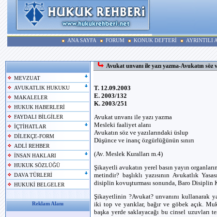
ANA SAYFA
FORUM
KONUK DEFTERİ
AYRINTILI
Avukat unvanı ile yazı yazma-Avukatın söz v
MEVZUAT
T. 12.09.2003
AVUKATLIK HUKUKU
E. 2003/132
MAKALELER
K. 2003/251
HUKUK HABERLERİ
Avukat unvanı ile yazı yazma
FAYDALI BİLGİLER
Mesleki faaliyet alanı
İÇTİHATLAR
Avukatın söz ve yazılarındaki üslup
DİLEKÇE-FORM
Düşünce ve inanç özgürlüğünün sınırı
ADLİ REHBER
(Av. Meslek Kuralları m.4)
İNSAN HAKLARI
HUKUK SÖZLÜĞÜ
Şikayetli avukatın yerel basın yayın organların
metindir? başlıklı yazısının Avukatlık Yasa
DAVA TÜRLERİ
disiplin kovuşturması sonunda, Baro Disiplin Ku
HUKUKİ BELGELER
Şikayetlinin ?Avukat? unvanını kullanarak y
iki top ve yarıklar, bağır ve göbek açık. M
Reklam Alanı
başka yerde saklayacağı bu cinsel uzuvları t