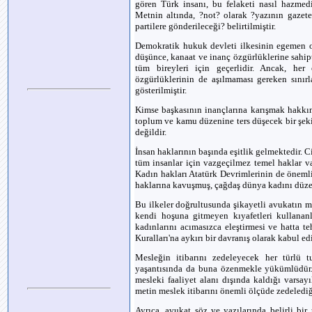
gören Türk insanı, bu felaketi nasıl hazmedip
Metnin altında, ?not? olarak ?yazının gazetele
partilere gönderileceği? belirtilmiştir.
Demokratik hukuk devleti ilkesinin egemen 
düşünce, kanaat ve inanç özgürlüklerine sahip
tüm bireyleri için geçerlidir. Ancak, he
özgürlüklerinin de aşılmaması gereken sınırl
gösterilmiştir.
Kimse başkasının inançlarına karışmak hakkın
toplum ve kamu düzenine ters düşecek bir şeki
değildir.
İnsan haklarının başında eşitlik gelmektedir. Ci
tüm insanlar için vazgeçilmez temel haklar var
Kadın hakları Atatürk Devrimlerinin de önemli
haklarına kavuşmuş, çağdaş dünya kadını düzey
Bu ilkeler doğrultusunda şikayetli avukatın me
kendi hoşuna gitmeyen kıyafetleri kullanan
kadınlarını acımasızca eleştirmesi ve hatta 
Kuralları'na aykırı bir davranış olarak kabul ed
Mesleğin itibarını zedeleyecek her türlü
yaşantısında da buna özenmekle yükümlüdür
mesleki faaliyet alanı dışında kaldığı varsay
metin meslek itibarını önemli ölçüde zedelediğ
Ayrıca, avukat söz ve yazılarında belirli bi