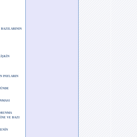
N BAZILARININ
LİŞKİN
N PAYLARIN
MÜNDE
ANMASI
 KORUNMA
İNE VE BAZI
MENİN