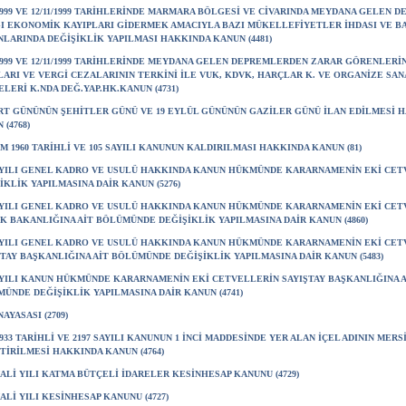
/1999 VE 12/11/1999 TARİHLERİNDE MARMARA BÖLGESİ VE CİVARINDA MEYDANA GELEN 
I EKONOMİK KAYIPLARI GİDERMEK AMACIYLA BAZI MÜKELLEFİYETLER İHDASI VE BA
LARINDA DEĞİŞİKLİK YAPILMASI HAKKINDA KANUN (4481)
/1999 VE 12/11/1999 TARİHLERİNDE MEYDANA GELEN DEPREMLERDEN ZARAR GÖRENLERİ
ARI VE VERGİ CEZALARININ TERKİNİ İLE VUK, KDVK, HARÇLAR K. VE ORGANİZE SAN
LERİ K.NDA DEĞ.YAP.HK.KANUN (4731)
RT GÜNÜNÜN ŞEHİTLER GÜNÜ VE 19 EYLÜL GÜNÜNÜN GAZİLER GÜNÜ İLAN EDİLMESİ 
 (4768)
İM 1960 TARİHLİ VE 105 SAYILI KANUNUN KALDIRILMASI HAKKINDA KANUN (81)
AYILI GENEL KADRO VE USULÜ HAKKINDA KANUN HÜKMÜNDE KARARNAMENİN EKİ CE
İKLİK YAPILMASINA DAİR KANUN (5276)
AYILI GENEL KADRO VE USULÜ HAKKINDA KANUN HÜKMÜNDE KARARNAMENİN EKİ CET
K BAKANLIĞINA AİT BÖLÜMÜNDE DEĞİŞİKLİK YAPILMASINA DAİR KANUN (4860)
AYILI GENEL KADRO VE USULÜ HAKKINDA KANUN HÜKMÜNDE KARARNAMENİN EKİ CET
TAY BAŞKANLIĞINA AİT BÖLÜMÜNDE DEĞİŞİKLİK YAPILMASINA DAİR KANUN (5483)
AYILI KANUN HÜKMÜNDE KARARNAMENİN EKİ CETVELLERİN SAYIŞTAY BAŞKANLIĞINA A
ÜNDE DEĞİŞİKLİK YAPILMASINA DAİR KANUN (4741)
NAYASASI (2709)
/1933 TARİHLİ VE 2197 SAYILI KANUNUN 1 İNCİ MADDESİNDE YER ALAN İÇEL ADININ MER
TİRİLMESİ HAKKINDA KANUN (4764)
MALİ YILI KATMA BÜTÇELİ İDARELER KESİNHESAP KANUNU (4729)
MALİ YILI KESİNHESAP KANUNU (4727)