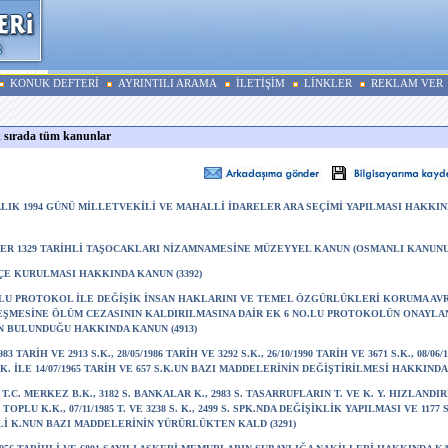
KONUK DEFTERİ
AYRINTILI ARAMA
İLETİŞİM
LİNKLER
REKLAM VER
k sırada tüm kanunlar
ALIK 1994 GÜNÜ MİLLETVEKİLİ VE MAHALLİ İDARELER ARA SEÇİMİ YAPILMASI HAKKI
FER 1329 TARİHLİ TAŞOCAKLARI NİZAMNAMESİNE MÜZEYYEL KANUN (OSMANLI KANUNU) 
LÇE KURULMASI HAKKINDA KANUN (3392)
.LU PROTOKOL İLE DEĞİŞİK İNSAN HAKLARINI VE TEMEL ÖZGÜRLÜKLERİ KORUMA AV
ŞMESİNE ÖLÜM CEZASININ KALDIRILMASINA DAİR EK 6 NO.LU PROTOKOLÜN ONAYLA
 BULUNDUĞU HAKKINDA KANUN (4913)
1983 TARİH VE 2913 S.K., 28/05/1986 TARİH VE 3292 S.K., 26/10/1990 TARİH VE 3671 S.K., 08/06
S.K. İLE 14/07/1965 TARİH VE 657 S.K.UN BAZI MADDELERİNİN DEĞİŞTİRİLMESİ HAKKINDA
S. T.C. MERKEZ B.K., 3182 S. BANKALAR K., 2983 S. TASARRUFLARIN T. VE K. Y. HIZLANDI
. TOPLU K.K., 07/11/1985 T. VE 3238 S. K., 2499 S. SPK.NDA DEĞİŞİKLİK YAPILMASI VE 1177
İ K.NUN BAZI MADDELERİNİN YÜRÜRLÜKTEN KALD (3291)