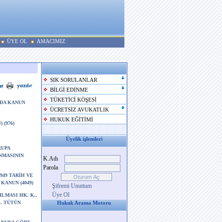
ÜYE OL
AMACIMIZ
SIK SORULANLAR
BİLGİ EDİNME
TÜKETİCİ KÖŞESİ
NDA KANUN
ÜCRETSİZ AVUKATLIK
HUKUK EĞİTİMİ
(976)
Üyelik işlemleri
RUPA
NMASININ
K.Adı
Parola
/1949 TARİH VE
 KANUN (4049)
Şifremi Unuttum
Üye Ol
RILMASI HK. K.,
 S. TÜTÜN
Hukuk Arama Motoru