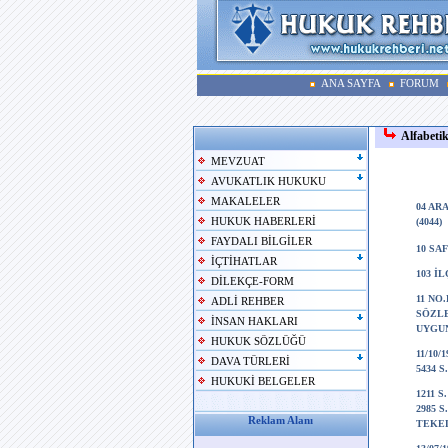
ANA SAYFA
FORUM
Alfabeti
MEVZUAT
AVUKATLIK HUKUKU
MAKALELER
04 AR
HUKUK HABERLERİ
(4044)
FAYDALI BİLGİLER
10 SA
İÇTİHATLAR
103 İ
DİLEKÇE-FORM
11 NO
ADLİ REHBER
SÖZLE
İNSAN HAKLARI
UYGUN
HUKUK SÖZLÜĞÜ
11/10/
DAVA TÜRLERİ
5434 
HUKUKİ BELGELER
1211 
2985 S
Reklam Alanı
TEKEL