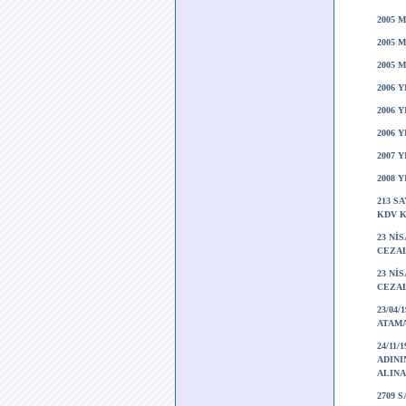
2005 
2005 
2005 
2006 
2006 
2006 
2007 
2008 
213 S
KDV K
23 Nİ
CEZAL
23 Nİ
CEZAL
23/04
ATAMA
24/11
ADINI
ALINA
2709 