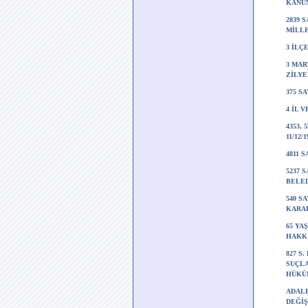
KANUN
2839 
MİLLE
3 İLÇ
3 MAR
ZİLYE
375 S
4 İL 
4353,
11/12
4811 
5237 
BELED
540 S
KARAR
65 YA
HAKKI
827 S.
SUÇLA
HÜKÜM
ADAL
DEĞİŞ