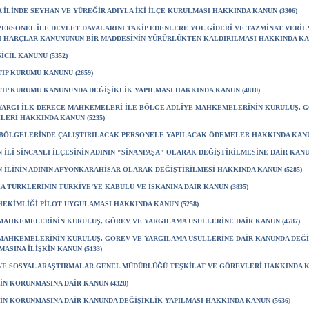
 İLİNDE SEYHAN VE YÜREĞİR ADIYLA İKİ İLÇE KURULMASI HAKKINDA KANUN (3306)
PERSONEL İLE DEVLET DAVALARINI TAKİP EDENLERE YOL GİDERİ VE TAZMİNAT VERİLM
I HARÇLAR KANUNUNUN BİR MADDESİNİN YÜRÜRLÜKTEN KALDIRILMASI HAKKINDA KAN
SİCİL KANUNU (5352)
TIP KURUMU KANUNU (2659)
TIP KURUMU KANUNUNDA DEĞİŞİKLİK YAPILMASI HAKKINDA KANUN (4810)
YARGI İLK DERECE MAHKEMELERİ İLE BÖLGE ADLİYE MAHKEMELERİNİN KURULUŞ, 
LERİ HAKKINDA KANUN (5235)
BÖLGELERİNDE ÇALIŞTIRILACAK PERSONELE YAPILACAK ÖDEMELER HAKKINDA KANUN
 İLİ SİNCANLI İLÇESİNİN ADININ "SİNANPAŞA" OLARAK DEĞİŞTİRİLMESİNE DAİR KANUN
 İLİNİN ADININ AFYONKARAHİSAR OLARAK DEĞİŞTİRİLMESİ HAKKINDA KANUN (5285)
A TÜRKLERİNİN TÜRKİYE’YE KABULÜ VE İSKANINA DAİR KANUN (3835)
HEKİMLİĞİ PİLOT UYGULAMASI HAKKINDA KANUN (5258)
MAHKEMELERİNİN KURULUŞ, GÖREV VE YARGILAMA USULLERİNE DAİR KANUN (4787)
MAHKEMELERİNİN KURULUŞ, GÖREV VE YARGILAMA USULLERİNE DAİR KANUNDA DEĞİ
MASINA İLİŞKİN KANUN (5133)
VE SOSYAL ARAŞTIRMALAR GENEL MÜDÜRLÜĞÜ TEŞKİLAT VE GÖREVLERİ HAKKINDA KA
İN KORUNMASINA DAİR KANUN (4320)
İN KORUNMASINA DAİR KANUNDA DEĞİŞİKLİK YAPILMASI HAKKINDA KANUN (5636)