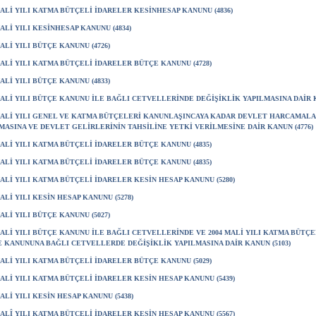
MALİ YILI KATMA BÜTÇELİ İDARELER KESİNHESAP KANUNU (4836)
MALİ YILI KESİNHESAP KANUNU (4834)
MALİ YILI BÜTÇE KANUNU (4726)
MALİ YILI KATMA BÜTÇELİ İDARELER BÜTÇE KANUNU (4728)
MALİ YILI BÜTÇE KANUNU (4833)
MALİ YILI BÜTÇE KANUNU İLE BAĞLI CETVELLERİNDE DEĞİŞİKLİK YAPILMASINA DAİR K
MALİ YILI GENEL VE KATMA BÜTÇELERİ KANUNLAŞINCAYA KADAR DEVLET HARCAMALA
MASINA VE DEVLET GELİRLERİNİN TAHSİLİNE YETKİ VERİLMESİNE DAİR KANUN (4776)
MALİ YILI KATMA BÜTÇELİ İDARELER BÜTÇE KANUNU (4835)
MALİ YILI KATMA BÜTÇELİ İDARELER BÜTÇE KANUNU (4835)
MALİ YILI KATMA BÜTÇELİ İDARELER KESİN HESAP KANUNU (5280)
MALİ YILI KESİN HESAP KANUNU (5278)
MALİ YILI BÜTÇE KANUNU (5027)
MALİ YILI BÜTÇE KANUNU İLE BAĞLI CETVELLERİNDE VE 2004 MALİ YILI KATMA BÜTÇ
 KANUNUNA BAĞLI CETVELLERDE DEĞİŞİKLİK YAPILMASINA DAİR KANUN (5103)
MALİ YILI KATMA BÜTÇELİ İDARELER BÜTÇE KANUNU (5029)
MALİ YILI KATMA BÜTÇELİ İDARELER KESİN HESAP KANUNU (5439)
MALİ YILI KESİN HESAP KANUNU (5438)
MALÎ YILI KATMA BÜTÇELİ İDARELER KESİN HESAP KANUNU (5567)