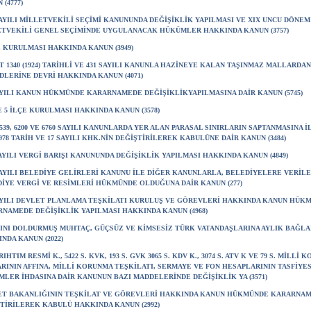
 (4777)
SAYILI MİLLETVEKİLİ SEÇİMİ KANUNUNDA DEĞİŞİKLİK YAPILMASI VE XIX UNCU DÖNEM
TVEKİLİ GENEL SEÇİMİNDE UYGULANACAK HÜKÜMLER HAKKINDA KANUN (3757)
E KURULMASI HAKKINDA KANUN (3949)
T 1340 (1924) TARİHLİ VE 431 SAYILI KANUNLA HAZİNEYE KALAN TAŞINMAZ MALLARDA
DLERİNE DEVRİ HAKKINDA KANUN (4071)
AYILI KANUN HÜKMÜNDE KARARNAMEDE DEĞİŞİKLİKYAPILMASINA DAİR KANUN (5745)
VE 5 İLÇE KURULMASI HAKKINDA KANUN (3578)
 5539, 6200 VE 6760 SAYILI KANUNLARDA YER ALAN PARASAL SINIRLARIN SAPTANMASINA İ
/1978 TARİH VE 17 SAYILI KHK.NİN DEĞİŞTİRİLEREK KABULÜNE DAİR KANUN (3484)
SAYILI VERGİ BARIŞI KANUNUNDA DEĞİŞİKLİK YAPILMASI HAKKINDA KANUN (4849)
SAYILI BELEDİYE GELİRLERİ KANUNU İLE DİĞER KANUNLARLA, BELEDİYELERE VERİLE
İYE VERGİ VE RESİMLERİ HÜKMÜNDE OLDUĞUNA DAİR KANUN (277)
AYILI DEVLET PLANLAMA TEŞKİLATI KURULUŞ VE GÖREVLERİ HAKKINDA KANUN HÜK
NAMEDE DEĞİŞİKLİK YAPILMASI HAKKINDA KANUN (4968)
ŞINI DOLDURMUŞ MUHTAÇ, GÜÇSÜZ VE KİMSESİZ TÜRK VATANDAŞLARINA AYLIK BAĞL
NDA KANUN (2022)
 RIHTIM RESMİ K., 5422 S. KVK, 193 S. GVK 3065 S. KDV K., 3074 S. ATV K VE 79 S. MİLLİ
RININ AFFINA, MİLLİ KORUNMA TEŞKİLATI, SERMAYE VE FON HESAPLARININ TASFİYES
LER İHDASINA DAİR KANUNUN BAZI MADDELERİNDE DEĞİŞİKLİK YA (3571)
ET BAKANLIĞININ TEŞKİLAT VE GÖREVLERİ HAKKINDA KANUN HÜKMÜNDE KARARNA
TİRİLEREK KABULÜ HAKKINDA KANUN (2992)