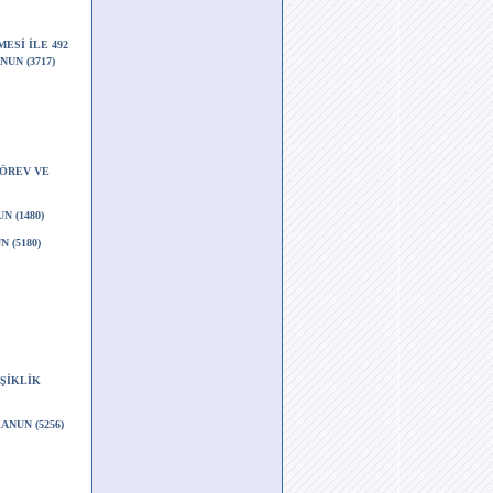
ESİ İLE 492
UN (3717)
GÖREV VE
 (1480)
 (5180)
ŞİKLİK
NUN (5256)