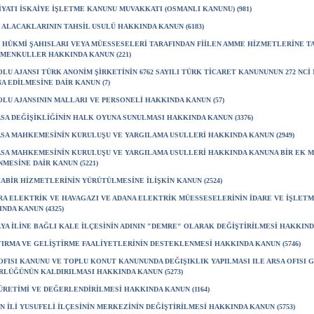
YATI İSKAİYE İŞLETME KANUNU MUVAKKATI (OSMANLI KANUNU) (981)
ALACAKLARININ TAHSİL USULÜ HAKKINDA KANUN (6183)
HÜKMİ ŞAHISLARI VEYA MÜESSESELERİ TARAFINDAN FİİLEN AMME HİZMETLERİNE TA
MENKULLER HAKKINDA KANUN (221)
LU AJANSI TÜRK ANONİM ŞİRKETİNİN 6762 SAYILI TÜRK TİCARET KANUNUNUN 272 NC
NA EDİLMESİNE DAİR KANUN (7)
LU AJANSININ MALLARI VE PERSONELİ HAKKINDA KANUN (57)
SA DEĞİŞİKLİĞİNİN HALK OYUNA SUNULMASI HAKKINDA KANUN (3376)
SA MAHKEMESİNİN KURULUŞU VE YARGILAMA USULLERİ HAKKINDA KANUN (2949)
SA MAHKEMESİNİN KURULUŞU VE YARGILAMA USULLERİ HAKKINDA KANUNA BİR EK 
MESİNE DAİR KANUN (5221)
ABİR HİZMETLERİNİN YÜRÜTÜLMESİNE İLİŞKİN KANUN (2524)
A ELEKTRİK VE HAVAGAZI VE ADANA ELEKTRİK MÜESSESELERİNİN İDARE VE İŞLET
NDA KANUN (4325)
YA İLİNE BAĞLI KALE İLÇESİNİN ADININ "DEMRE" OLARAK DEĞİŞTİRİLMESİ HAKKINDA
IRMA VE GELİŞTİRME FAALİYETLERİNİN DESTEKLENMESİ HAKKINDA KANUN (5746)
OFISI KANUNU VE TOPLU KONUT KANUNUNDA DEĞIŞIKLIK YAPILMASI ILE ARSA OFISI 
LÜĞÜNÜN KALDIRILMASI HAKKINDA KANUN (5273)
ÜRETİMİ VE DEĞERLENDİRİLMESİ HAKKINDA KANUN (1164)
N İLİ YUSUFELİ İLÇESİNİN MERKEZİNİN DEĞİŞTİRİLMESİ HAKKINDA KANUN (5753)