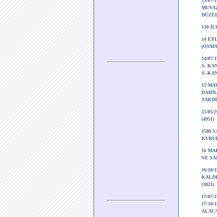
13/07
MUVAZ
DÜZEL
130 İ
14 EY
(OSMA
14/07/1
S. KA
S. KA
15 MA
DAHİL
TAKDİ
15/05
(4951)
1580 
KURUL
16 MA
VE SA
16/10
KALDI
(3821)
17/07/
17/10
ALACA