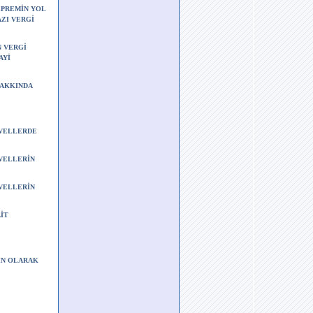
DEPREMİN YOL
ZI VERGİ
N VERGİ
AYİ
HAKKINDA
TVELLERDE
VELLERİN
VELLERİN
İT
SİN OLARAK