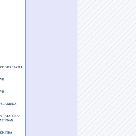
VE 3065 SAYILI
 VE
 VE
)
UŞLARINDA
EN "ATATÜRK"
RAFINDAN
AKKINDA