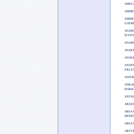
AMELİ
AMME 
AMME 
GAYRİ
ANADO
İSTİS
ANADO
ANAYA
ANAYA
ANAYA
EKLEN
ANITK
ANKAR
HAKKI
ANTAL
ARAŞT
ARSA 
MÜDÜR
ARSA 
ARTVİ