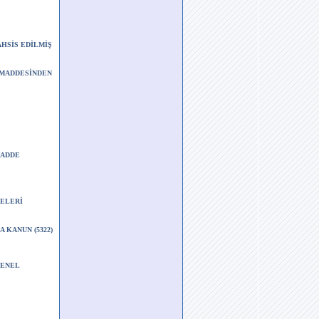
HSİS EDİLMİŞ
İ MADDESİNDEN
MADDE
MELERİ
 KANUN (5322)
GENEL