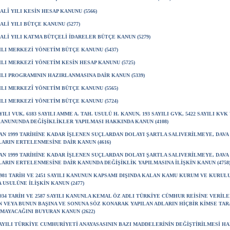
MALÎ YILI KESİN HESAP KANUNU (5566)
MALİ YILI BÜTÇE KANUNU (5277)
MALİ YILI KATMA BÜTÇELİ İDARELER BÜTÇE KANUN (5279)
YILI MERKEZİ YÖNETİM BÜTÇE KANUNU (5437)
YILI MERKEZİ YÖNETİM KESİN HESAP KANUNU (5725)
YILI PROGRAMININ HAZIRLANMASINA DAİR KANUN (5339)
YILI MERKEZÎ YÖNETİM BÜTÇE KANUNU (5565)
YILI MERKEZİ YÖNETİM BÜTÇE KANUNU (5724)
AYILI VUK, 6183 SAYILI AMME A. TAH. USULÜ H. KANUN, 193 SAYILI GVK, 5422 SAYILI KVK 
ANUNUNDA DEĞİŞİKLİKLER YAPILMASI HAKKINDA KANUN (4108)
SAN 1999 TARİHİNE KADAR İŞLENEN SUÇLARDAN DOLAYI ŞARTLA SALIVERİLMEYE, DAVA
ARIN ERTELENMESİNE DAİR KANUN (4616)
SAN 1999 TARİHİNE KADAR İŞLENEN SUÇLARDAN DOLAYI ŞARTLA SALIVERİLMEYE, DAVA
ARIN ERTELENMESİNE DAİR KANUNDA DEĞİŞİKLİK YAPILMASINA İLİŞKİN KANUN (4758
/1981 TARİH VE 2451 SAYILI KANUNUN KAPSAMI DIŞINDA KALAN KAMU KURUM VE KURUL
 USULÜNE İLİŞKİN KANUN (2477)
/1934 TARİH VE 2587 SAYILI KANUNLA KEMAL ÖZ ADLI TÜRKİYE CÜMHUR REİSİNE VERİL
N VEYA BUNUN BAŞINA VE SONUNA SÖZ KONARAK YAPILAN ADLARIN HİÇBİR KİMSE TA
MAYACAĞINI BUYURAN KANUN (2622)
SAYILI TÜRKİYE CUMHURİYETİ ANAYASASININ BAZI MADDELERİNİN DEĞİŞTİRİLMESİ H