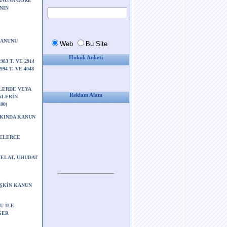
KANUNA GÖRE
NIN
KANUNU
Hukuk Anketi
/1983 T. VE 2914
94 T. VE 4048
ELERDE VEYA
Reklam Alanı
NLERİN
00)
AKKINDA KANUN
YELERCE
VELAT, UHUDAT
İŞKİN KANUN
NU İLE
İĞER