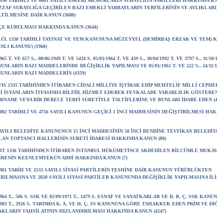
/1956 TARİHLİ VE 6801 SAYILI ASKERİ MEMURLARIN SUBAYLIĞA NAKİLLERİ HAKKINDA 
ZAF SUBAYLIĞA GEÇİRİLEN BAZI EMEKLİ YARBAYLARIN TERFİLERİNİN VE AYLIKLARI
TİLMESİNE DAİR KANUN (3680)
LÇE KURULMASI HAKKINDA KANUN (3644)
LÜL 1330 TARİHLİ TAYINAT VE YEM KANUNUNA MÜZEYYEL (DEMİRBAŞ ERZAK VE YEM) 
NLI KANUNU) (1960)
965 T. VE 657 S., 08/06/1949 T. VE 5434 S. 05/03/1964 T. VE 439 S., 30/04/1992 T. VE 3797 S., 11/10
NUNLARIN BAZI MADDELERİNDE DEĞİŞİKLİK YAPILMASI VE 05/01/1961 T. VE 222 S., 24/11/19
NUNLARIN BAZI MADDELERİN (4359)
YIS 1335 TARİHİNDEN İTİBAREN CİDALİ MİLLİYE İŞTİRAK EDİP MUHTELİF MİLLİ CEPH
İ İSYANLARIN İTFASINDA BİLFİİL HİZMET EDEREK FEVKALADE YARARLILIK GÖSTERE
RNAME VEYA BİR DERECE TERFİ SURETİYLE TALTİFLERİNE VE BUNLARI İDARE EDEN (4
/2002 TARİHLİ VE 4756 SAYILI KANUNUN GEÇİCİ 1 İNCİ MADDESİNİN DEĞİŞTİRİLMESİ H
SAYILI BELEDİYE KANUNUNUN 15 İNCİ MADDESİNİN 58 İNCİ BENDİNE TEVFİKAN BELEDİ
AN TOPTANCI HALLERİNİN SURETİ İDARESİ HAKKINDA KANUN (80)
RT 1336 TARİHİNDEN İTİBAREN İSTANBUL HÜKÜMETİNCE AKDEDİLEN BİLCÜMLE MUKA
İRENİN KEENLEMYEKÜN ADDİ HAKKINDA KANUN (7)
/1981 TARİH VE 2533 SAYILI SİYASİ PARTİLERİN FESHİNE DAİR KANUNUN YÜRÜRLÜKTEN
RILMASINA VE 2820 SAYILI SİYASİ PARTİLER KANUNUNDA DEĞİŞİKLİK YAPILMASINA İL
1964 T., 506 S. SSK VE 02/09/1971 T., 1479 S. ESNAF VE SANATKARLAR VE D. B. Ç. SSK KANU
/1983 T., 2926 S. TARIMDA K. A. VE H. Ç. SS KANUNUNA GÖRE TAHAKKUK EDEN PRİM VE D
KLARIN TAHSİLATININ HIZLANDIRILMASI HAKKINDA KANUN (4247)