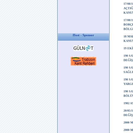
17/08
AÇTIĞ
KANUN
17/08
BORÇL
BÖLGE
Host - Sponsor
18 MA
KANUN
19 EK
190 S
DEĞİŞ
190 S
SAĞLI
190 S
YARGI
190 S
BÖLÜM
1982 A
20/05
DEĞİŞ
2000 
2000 