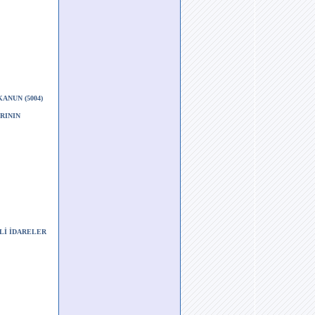
ANUN (5004)
RININ
ELİ İDARELER