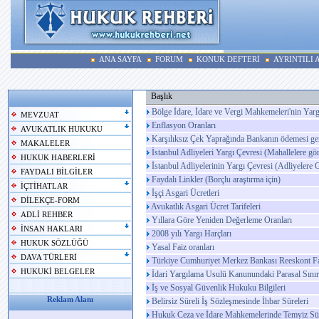
ANA SAYFA
FORUM
KONUK DEFTERİ
AYRINTILI
Başlık
Bölge İdare, İdare ve Vergi Mahkemeleri'nin Yarg
MEVZUAT
Enflasyon Oranları
AVUKATLIK HUKUKU
Karşılıksız Çek Yaprağında Bankanın ödemesi ge
MAKALELER
İstanbul Adliyeleri Yargı Çevresi (Mahallelere gö
HUKUK HABERLERİ
İstanbul Adliyelerinin Yargı Çevresi (Adliyelere 
FAYDALI BİLGİLER
Faydalı Linkler (Borçlu araştırma için)
İÇTİHATLAR
İşçi Asgari Ücretleri
DİLEKÇE-FORM
Avukatlık Asgari Ücret Tarifeleri
ADLİ REHBER
Yıllara Göre Yeniden Değerleme Oranları
İNSAN HAKLARI
2008 yılı Yargı Harçları
HUKUK SÖZLÜĞÜ
Yasal Faiz oranları
DAVA TÜRLERİ
Türkiye Cumhuriyet Merkez Bankası Reeskont Fa
HUKUKİ BELGELER
İdari Yargılama Usulü Kanunundaki Parasal Sınır
İş ve Sosyal Güvenlik Hukuku Bilgileri
Reklam Alanı
Belirsiz Süreli İş Sözleşmesinde İhbar Süreleri
Hukuk Ceza ve İdare Mahkemelerinde Temyiz Sür