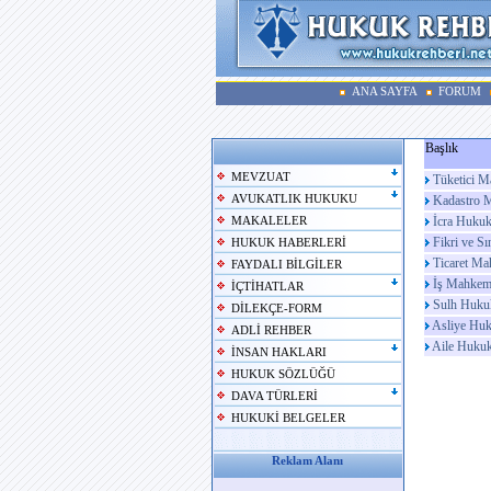
ANA SAYFA
FORUM
Başlık
MEVZUAT
Tüketici M
AVUKATLIK HUKUKU
Kadastro M
İcra Hukuk
MAKALELER
Fikri ve S
HUKUK HABERLERİ
Ticaret Ma
FAYDALI BİLGİLER
İş Mahkeme
İÇTİHATLAR
Sulh Hukuk
DİLEKÇE-FORM
Asliye Huk
ADLİ REHBER
Aile Hukuk
İNSAN HAKLARI
HUKUK SÖZLÜĞÜ
DAVA TÜRLERİ
HUKUKİ BELGELER
Reklam Alanı