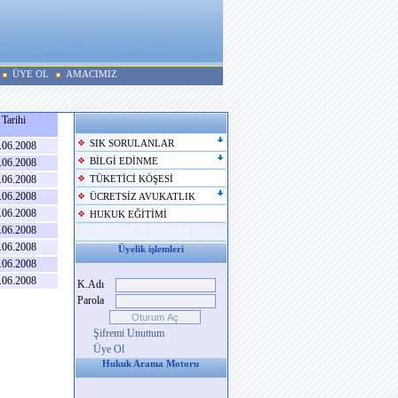
ÜYE OL
AMACIMIZ
Tarihi
SIK SORULANLAR
.06.2008
.06.2008
BİLGİ EDİNME
.06.2008
TÜKETİCİ KÖŞESİ
.06.2008
ÜCRETSİZ AVUKATLIK
.06.2008
HUKUK EĞİTİMİ
.06.2008
.06.2008
Üyelik işlemleri
.06.2008
.06.2008
K.Adı
Parola
Şifremi Unuttum
Üye Ol
Hukuk Arama Motoru