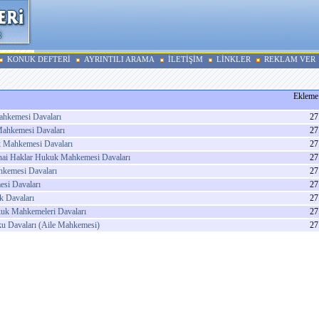
KONUK DEFTERİ
AYRINTILI ARAMA
İLETİŞİM
LİNKLER
REKLAM VER
Ekleme 
ahkemesi Davaları
27
ahkemesi Davaları
27
 Mahkemesi Davaları
27
ınai Haklar Hukuk Mahkemesi Davaları
27
hkemesi Davaları
27
si Davaları
27
 Davaları
27
uk Mahkemeleri Davaları
27
u Davaları (Aile Mahkemesi)
27