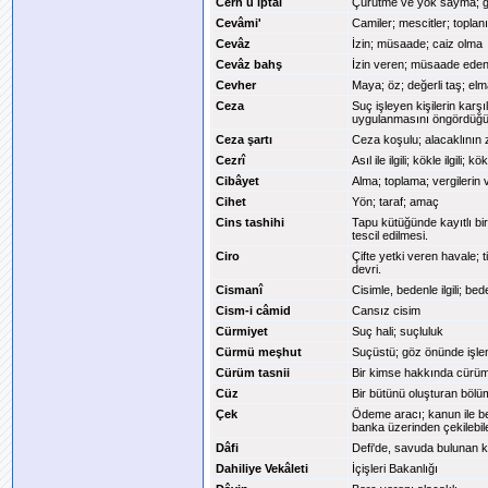
Cerh ü iptal
Çürütme ve yok sayma; g
Cevâmi'
Camiler; mescitler; toplanı
Cevâz
İzin; müsaade; caiz olma
Cevâz bahş
İzin veren; müsaade ede
Cevher
Maya; öz; değerli taş; el
Ceza
Suç işleyen kişilerin karş
uygulanmasını öngördüğü
Ceza şartı
Ceza koşulu; alacaklının 
Cezrî
Asıl ile ilgili; kökle ilgili;
Cibâyet
Alma; toplama; vergilerin v
Cihet
Yön; taraf; amaç
Cins tashihi
Tapu kütüğünde kayıtlı bir 
tescil edilmesi.
Ciro
Çifte yetki veren havale; 
devri.
Cismanî
Cisimle, bedenle ilgili; be
Cism-i câmid
Cansız cisim
Cürmiyet
Suç hali; suçluluk
Cürmü meşhut
Suçüstü; göz önünde işle
Cürüm tasnii
Bir kimse hakkında cürü
Cüz
Bir bütünü oluşturan bölüm
Çek
Ödeme aracı; kanun ile be
banka üzerinden çekilebil
Dâfi
Defi'de, savuda bulunan 
Dahiliye Vekâleti
İçişleri Bakanlığı