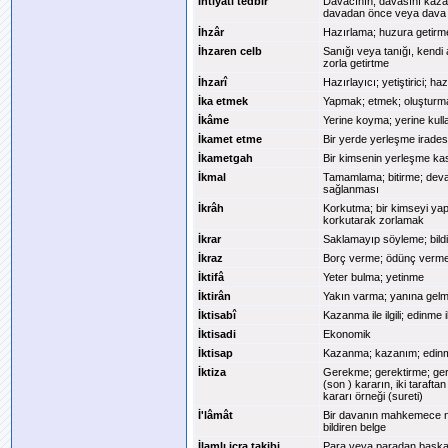
İhtiyati tedbir
Davacının, davasını kaz
davadan önce veya dava s
İhzâr
Hazırlama; huzura getirm
İhzaren celb
Sanığı veya tanığı, kendi
zorla getirtme
İhzarî
Hazırlayıcı; yetiştirici; haz
İka etmek
Yapmak; etmek; oluşturm
İkâme
Yerine koyma; yerine kul
İkamet etme
Bir yerde yerleşme iradesi
İkametgah
Bir kimsenin yerleşme kas
İkmal
Tamamlama; bitirme; deva
sağlanması
İkrâh
Korkutma; bir kimseyi ya
korkutarak zorlamak
İkrar
Saklamayıp söyleme; bild
İkraz
Borç verme; ödünç verm
İktifâ
Yeter bulma; yetinme
İktirân
Yakın varma; yanına gelm
İktisabî
Kazanma ile ilgili; edinme ile
İktisadi
Ekonomik
İktisap
Kazanma; kazanım; edinme;
İktiza
Gerekme; gerektirme; gere
(son ) kararın, iki taraft
kararı örneği (sureti)
İ'lâmât
Bir davanın mahkemece nas
bildiren belge
İlamlı icra takibi
Para veya paradan başka b