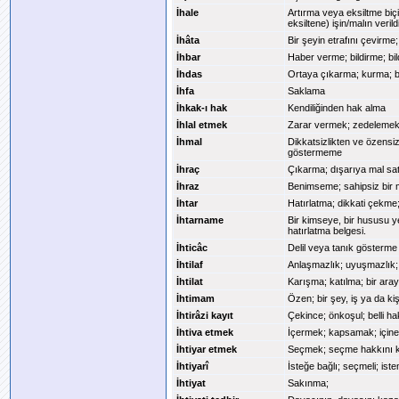
İhale
Artırma veya eksiltme biçi
eksiltene) işin/malın veri
İhâta
Bir şeyin etrafını çevirme;
İhbar
Haber verme; bildirme; bil
İhdas
Ortaya çıkarma; kurma; bi
İhfa
Saklama
İhkak-ı hak
Kendiliğinden hak alma
İhlal etmek
Zarar vermek; zedelemek
İhmal
Dikkatsizlikten ve özensi
göstermeme
İhraç
Çıkarma; dışarıya mal sa
İhraz
Benimseme; sahipsiz bir 
İhtar
Hatırlatma; dikkati çekm
İhtarname
Bir kimseye, bir hususu ye
hatırlatma belgesi.
İhticâc
Delil veya tanık gösterme
İhtilaf
Anlaşmazlık; uyuşmazlık; ç
İhtilat
Karışma; katılma; bir ara
İhtimam
Özen; bir şey, iş ya da ki
İhtirâzi kayıt
Çekince; önkoşul; belli ha
İhtiva etmek
İçermek; kapsamak; içine
İhtiyar etmek
Seçmek; seçme hakkını k
İhtiyarî
İsteğe bağlı; seçmeli; iste
İhtiyat
Sakınma;