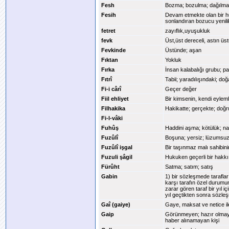
Fesh
Bozma; bozulma; dağılma
Fesih
Devam etmekte olan bir huk
sonlandıran bozucu yenili
fetret
zayıflık,uyuşukluk
fevk
Üst,üst dereceli, astın üs
Fevkinde
Üstünde; aşan
Fıktan
Yokluk
Fırka
İnsan kalabalığı grubu; par
Fıtrî
Tabii; yaradılışındaki; do
Fi-i cârî
Geçer değer
Fiil ehliyet
Bir kimsenin, kendi eylem
Filhakika
Hakikatte; gerçekte; doğ
Fi-l-vâki
Fuhûş
Haddini aşma; kötülük; n
Fuzûlî
Boşuna; yersiz; lüzumsuz
Fuzûlî işgal
Bir taşınmaz malı sahibin
Fuzuli şâgil
Hukuken geçerli bir hakkı
Fürûht
Satma; satım; satış
Gabin
1) bir sözleşmede tarafları
karşı tarafın özel durumu
zarar gören taraf bir yıl i
yıl geçtikten sonra sözle
Gaî (gaiye)
Gaye, maksat ve netice ile 
Gaip
Görünmeyen; hazır olmaya
haber alınamayan kişi