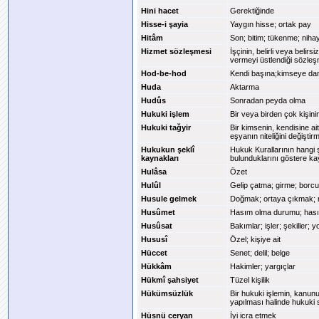
Hini hacet
Gerektiğinde
Hisse-i şayia
Yaygın hisse; ortak pay
Hitâm
Son; bitim; tükenme; niha
Hizmet sözleşmesi
İşçinin, belirli veya belir
vermeyi üstlendiği sözleş
Hod-be-hod
Kendi başına;kimseye da
Huda
Aktarma
Hudûs
Sonradan peyda olma
Hukuki işlem
Bir veya birden çok kişini
Hukuki tağyir
Bir kimsenin, kendisine a
eşyanın niteliğini değiştir
Hukukun şeklî
Hukuk Kurallarının hangi ş
kaynakları
bulunduklarını göstere ka
Hulâsa
Özet
Hulûl
Gelip çatma; girme; borcu
Husule gelmek
Doğmak; ortaya çıkmak;
Husûmet
Hasım olma durumu; hasım
Husûsat
Bakımlar; işler; şekiller; 
Hususî
Özel; kişiye ait
Hüccet
Senet; delil; belge
Hükkâm
Hakimler; yargıçlar
Hükmî şahsiyet
Tüzel kişilik
Hükümsüzlük
Bir hukuki işlemin, kanu
yapılması halinde hukuki
Hüsnü ceryan
İyi icra etmek