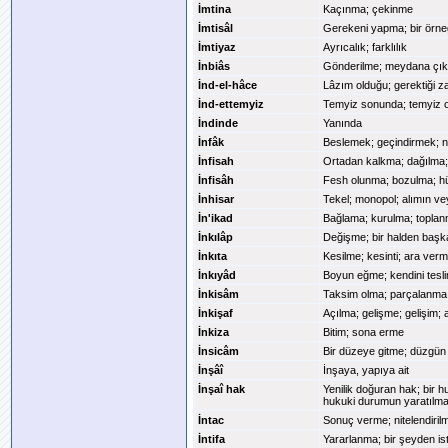
İmtina
Kaçınma; çekinme
İmtisâl
Gerekeni yapma; bir örne
İmtiyaz
Ayrıcalık; farklılık
İnbiâs
Gönderilme; meydana çıkm
İnd-el-hâce
Lâzım olduğu; gerektiği 
İnd-ettemyiz
Temyiz sonunda; temyiz 
İndinde
Yanında
İnfâk
Beslemek; geçindirmek; 
İnfisah
Ortadan kalkma; dağılma;
İnfisâh
Fesh olunma; bozulma; hü
İnhisar
Tekel; monopol; alımın ve
İn'ikad
Bağlama; kurulma; topla
İnkılâp
Değişme; bir halden başk
İnkıta
Kesilme; kesinti; ara ver
İnkıyâd
Boyun eğme; kendini tesl
İnkisâm
Taksim olma; parçalanma;
İnkişaf
Açılma; gelişme; gelişim;
İnkiza
Bitim; sona erme
İnsicâm
Bir düzeye gitme; düzgün 
İnşâî
İnşaya, yapıya ait
İnşaî hak
Yenilik doğuran hak; bir h
hukuki durumun yaratılması
İntac
Sonuç verme; nitelendirilm
İntifa
Yararlanma; bir şeyden is