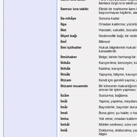
ilamlara özgü icra takibi y
İlamsız icra takibi
Elinde bir mahkeme ilamı
başvurmayan kişilerin, ala
İla-nihâye
Sonuna kadar
İlga
Ortadan kaldırma; yürürl
İllet
Hastalık; sakatlık; bozuk
İlliyet bağı
Nedensellik bağı; bir nede
İlmî
Bilimsel
İlmi içtihatler
Hukuk bilginlerinin hukuk
kanaatlerdir.
İlmühaber
Belge; birinin herhangi b
İltibâs
Karıştırılma; benzeşim; ka
İltihâk
Katılma; karışma
İltisâk
Yapışma; bitişme; kavuş
İltizam
Kendi için gerekli sayma;
İltizami muamele
Bir kimsenin malvarlığının
artıran bir işlem yapması; 
İlzâm
Susturma; bağlama
İmâl
Yapma; yapılma; meydana
İmâr
Bayındırlık; bayındır duru
İmdi
Buna göre; şu halde; o ha
İmha
Yok etme; ortadan kaldı
İmhâl
Mühlet verilmesi; süre ver
İmlâ
Doldurma; doldurulma; yazd
bilgisi