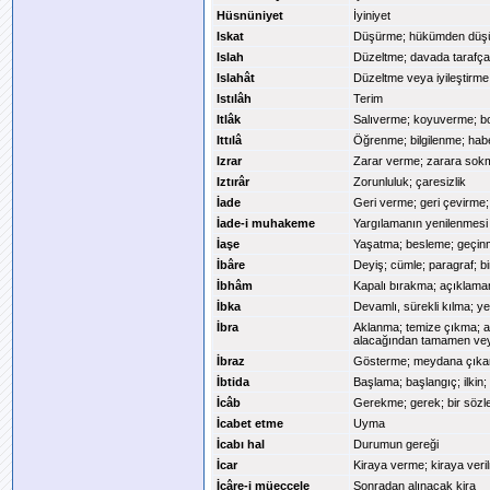
Hüsnüniyet
İyiniyet
Iskat
Düşürme; hükümden düşür
Islah
Düzeltme; davada tarafça d
Islahât
Düzeltme veya iyileştirme 
Istılâh
Terim
Itlâk
Salıverme; koyuverme; bo
Ittılâ
Öğrenme; bilgilenme; hab
Izrar
Zarar verme; zarara sok
Iztırâr
Zorunluluk; çaresizlik
İade
Geri verme; geri çevirme
İade-i muhakeme
Yargılamanın yenilenmesi
İaşe
Yaşatma; besleme; geçi
İbâre
Deyiş; cümle; paragraf; b
İbhâm
Kapalı bırakma; açıklamam
İbka
Devamlı, sürekli kılma; y
İbra
Aklanma; temize çıkma; a
alacağından tamamen ve
İbraz
Gösterme; meydana çık
İbtida
Başlama; başlangıç; ilkin;
İcâb
Gerekme; gerek; bir sözle
İcabet etme
Uyma
İcabı hal
Durumun gereği
İcar
Kiraya verme; kiraya veri
İcâre-i müeccele
Sonradan alınacak kira