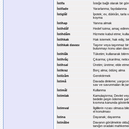
İstifa
İsteğe bağlı olarak bir gö
İstifade
Yararlanma; faydalanma
İstiglâl
İpotek; ev, dükkân, tarla 
koyma
İstihap
Yanına almak
İstihdâf
Hedef tutma; amaç edin
İstihdâm
Hizmete kabul etme; kulla
İstihkak
Hak istemek; hak ediş; bi
İstihkak davası
Taşınır veya taşınmaz bir
bulunmayı konu alan dav
İstihlâk
Tüketim; kullanarak bitir
İstihrâç
Çıkarma; çıkarılma; neti
İstihsal
Üretim; üretme; elde etme
İstikraz
Borç alma; ödünç alma
İstilzâm
Gerektirmek
İstimâ
Davada dinleme; yargıcın d
sav ve savunmaları ile,tanı
İstimâl
Kullanma
İstimlak
Kamulaştırma; Devlet veya
bedelin peşin ödemek şart
kısmına kanunda gösteril
İstimval
İlgililerin rızası olmasa b
el konulması
İstina
Dayanak; dayanma
İstinâbe
Davanın görülmekte olduğ
tanığın oradaki mahkemec