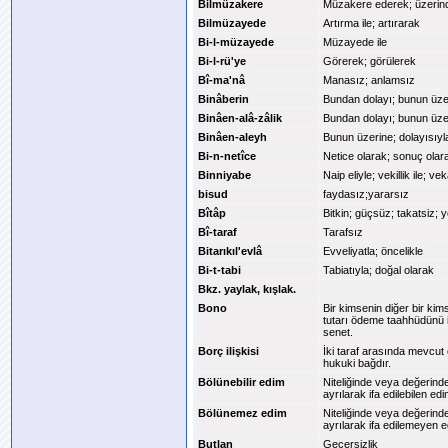
Bilmüzakere
Müzakere ederek; üzerind
Bilmüzayede
Artırma ile; artırarak
Bi-l-müzayede
Müzayede ile
Bi-l-rü'ye
Görerek; görülerek
Bî-ma'nâ
Manasız; anlamsız
Binâberin
Bundan dolayı; bunun üze
Binâen-alâ-zâlik
Bundan dolayı; bunun üze
Binâen-aleyh
Bunun üzerine; dolayısıyl
Bi-n-netîce
Netice olarak; sonuç olar
Binniyabe
Naip eliyle; vekillik ile; ve
bisud
faydasız;yararsız
Bîtâp
Bitkin; güçsüz; takatsiz; 
Bî-taraf
Tarafsız
Bitarıkıl'evlâ
Evveliyatla; öncelikle
Bi-t-tabi
Tabiatıyla; doğal olarak
Bkz. yaylak, kışlak.
Bono
Bir kimsenin diğer bir kim
tutarı ödeme taahhüdünü iç
senet.
Borç ilişkisi
İki taraf arasında mevcut
hukuki bağdır.
Bölünebilir edim
Niteliğinde veya değerind
ayrılarak ifa edilebilen ed
Bölünemez edim
Niteliğinde veya değerind
ayrılarak ifa edilemeyen 
Butlan
Geçersizlik