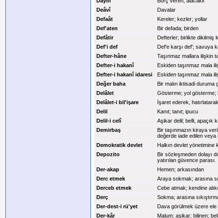
Dâyin
Borç veren; alacaklı
Deâvî
Davalar
Defaât
Kereler; kezler; yollar
Def'aten
Bir defada; birden
Defâtir
Defterler; birlikte dikilmiş 
Def'i def
Def'e karşı def'; savuya 
Defter-hâne
Taşınmaz mallara ilişkin t
Defter-i hakanî
Eskiden taşınmaz mala ilişk
Defter-i hakanî idaresi
Eskiden taşınmaz mala ilişk
Değer baha
Bir malın iktisadi duruma 
Delâlet
Gösterme; yol gösterme; kı
Delâlet-i bil'işare
İşaret ederek, hatırlatar
Delil
Kanıt; tanıt; ipucu
Delil-i celî
Aşikar delil; belli, apaçık k
Demirbaş
Bir taşınmazın kiraya ver
değerde iade edilen veya 
Demokratik devlet
Halkın devlet yönetimine 
Depozito
Bir sözleşmeden dolayı do
yatırılan güvence parası.
Der-akap
Hemen; arkasından
Derc etmek
Araya sokmak; arasına s
Derceb etmek
Cebe atmak; kendine alı
Derç
Sokma; arasına sıkıştırma
Der-dest-i rü'yet
Dava görülmek üzere ele a
Der-kâr
Malum; aşikar; bilinen; bell