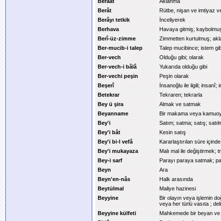
Beraat
Aklanma
Berât
Rütbe, nişan ve imtiyaz ver
Berâyı tetkik
İnceliyerek
Berhava
Havaya gitmiş; kaybolmuş
Berî-üz-zimme
Zimmetten kurtulmuş; ak
Ber-mucib-i talep
Talep mucibince; istem gib
Ber-vech
Olduğu gibi; olarak
Ber-vech-i bâlâ
Yukarıda olduğu gibi
Ber-vechi peşin
Peşin olarak
Beşerî
İnsanoğlu ile ilgili; insan
Betekrar
Tekraren; tekrarla
Bey ü şira
Almak ve satmak
Beyanname
Bir makama veya kamuoyu
Bey'i
Satım; satma; satış; satıl
Bey'i bât
Kesin satış
Bey'i bi-l vefâ
Kararlaştırılan süre içind
Bey'i mukayaza
Malı mal ile değiştirmek; 
Bey-i sarf
Parayı paraya satmak; p
Beyn
Ara
Beyn'en-nâs
Halk arasında
Beytülmal
Maliye hazinesi
Beyyine
Bir olayın veya işlemin d
veya her türlü vasıta ; deli
Beyyine külfeti
Mahkemede bir beyan ve 