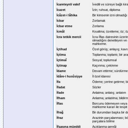
İcareteynli vakıf
İvedili ve süreye bağlı ki
İcazet
İzin; ruhsat, diploma
İcâzet-i lâhika
Bir kimsenin izni olmadığ
İcbar
Zorlamak
İcbar etme
Zorlama
İcmâl
Kısaltma; özetleme; öz; ö
İcra tetkik mercii
İcra-İflas dairesinin üzer
olmadığını denetleyen ve 
mahkeme.
İçtihad
Özel görüş; anlayış; kavr
İçtima
Toplanma; toplantı; bir a
İçtimaî
Sosyal; toplumsal
İçtinap
Kaçınma; çekinme
İdame
Devam ettirme; sürdürme
İdâre-i husûsiyye
İl özel idaresi
İfa
Ödeme; yerine getirme; bi
İfadat
Sözler
İfade
Anlatma; anlatış; anlatım
İfham
Anlatma; anlatılma; bildirme
İflas
Borcunu ödemeyen veya öd
mahkeme kararı ile tespit 
İfrağ
Bir durumdan başka bir 
İfraz
Arazinin parçalanması; bö
parçalara bölme
İfşasına müeddi
Açıklanma gereği