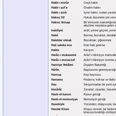
Hakk-ı mürûr
Geçit hakkı
Hakk-ı şuf'a
Önalım hakkı
Hakk-ı şürb
İçme hakkı; sudan yararl
Haksız fiil
Hukuk düzeninin izin verme
Haksız iktisap
Bir kimsenin malvarlığınd
aleyhine meydana gelen 
halefiyet
ardıl, yerine geçme, yeri
Halel
Bozma; bozukluk; eksiklik
Haleldar olmak
Bozulmak; çiğnenmek
Hali sabıka irca
Eski hale getirme
Halita
Karışım
Harâc-ı mukaseme
Arâzî-i hâriciyye mahsull
Harâc-ı muvazzaf
Arâzî-i hâriciyye üzerine
Hariciye Vekâleti
Dışişleri Bakanlığı
Hârîm
Başkasının giremeyeceği,
Harnup
Keçi boynuzu
Hartama
Pedavra; köknar ve lâdin a
Has
Sıkıştırmadan bir yerin i
Hasârât
Zararlar; ziyanlar; hasarla
Hasb-el-kanun
Kanun gereği
Hasb-el-memuriyye
Memuriyet gereği
Hasebiyle
Yüzünden; dolayısıyla; b
Hasılat Kirası
Kiraya verenin, bir bedel 
kiracıya bıraktığı sözleşm