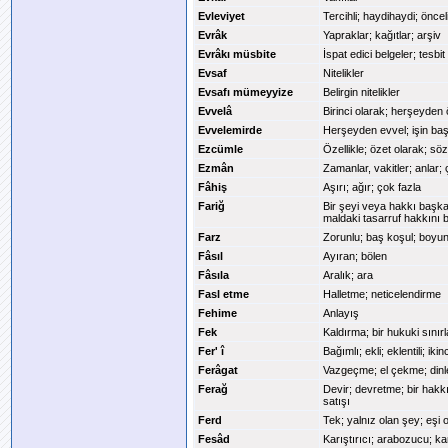
Evleviyet
Tercihli; haydihaydi; öncel
Evrâk
Yapraklar; kağıtlar; arşiv
Evrâkı müsbite
İspat edici belgeler; tesb
Evsaf
Nitelikler
Evsafı mümeyyize
Belirgin nitelikler
Evvelâ
Birinci olarak; herşeyden 
Evvelemirde
Herşeyden evvel; işin başl
Ezcümle
Özellikle; özet olarak; sö
Ezmân
Zamanlar, vakitler; anlar; 
Fâhiş
Aşırı; ağır; çok fazla
Fariğ
Bir şeyi veya hakkı başk
maldaki tasarruf hakkını 
Farz
Zorunlu; baş koşul; boyu
Fâsıl
Ayıran; bölen
Fâsıla
Aralık; ara
Fasl etme
Halletme; neticelendirme
Fehime
Anlayış
Fek
Kaldırma; bir hukuki sınır
Fer' î
Bağımlı; ekli; eklentili; ik
Ferâgat
Vazgeçme; el çekme; din
Ferağ
Devir; devretme; bir hakk
satışı
Ferd
Tek; yalnız olan şey; eşi 
Fesâd
Karıştırıcı; arabozucu; ka