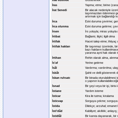
İrae edilmek
Gösterilmek
İras
Yapma; etme; birine (zar
İrat Senedi
Bir alacak nedeniyle üzeri
taşınmazdan ödenmesi ger
artırmak için bağlandığı k
İrca
Eski duruma çevirme; ger
İrca olunma
Eski duruma getirme; çe
İrsen
İrs yoluyla; miras yoluyla
İrtibat
Bağlantı; ilişki; ilgili olma
İrtifak
Hacet talep etme; ihtiya
İrtifak hakları
Bir taşınmaz üzerinde, b
bazı hakların kullanılmas
yararına ayni hak olarak t
İrtihan
Rehin olarak alma, alınma
İs'af
Yerine getirme
İsâl
Vardırma; vardırılma; ulaş
İsbât
Şahit ve delil göstererek
İskan ruhsatı
Bir binada oturulabilmesi
o yapının kullanılabileceği
İsnad
Bir şeyi veya bir işi, biri
İstiane
Yardım isteme
İsticar
Kira ile tutma; kiralama
İsticvap
Sorguya çekme; sorguya 
İstida
Dilekçe; arzuhal; emanet
İsti'dâd
Kabiliyet; akıllılık; anlayı
İstidlâl
Bir kanıta dayanarak, bir