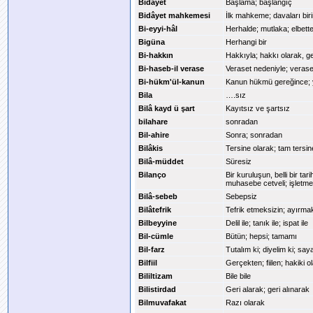
Bidâyet
Başlama; başlangıç
Bidâyet mahkemesi
İlk mahkeme; davaları bi
Bi-eyyi-hâl
Herhalde; mutlaka; elbett
Bigüna
Herhangi bir
Bi-hakkın
Hakkıyla; hakkı olarak, g
Bi-haseb-il verase
Veraset nedeniyle; veras
Bi-hükm'ül-kanun
Kanun hükmü gereğince; y
Bila
….sız
Bilâ kayd ü şart
Kayıtsız ve şartsız
bilahare
sonradan
Bil-ahire
Sonra; sonradan
Bilâkis
Tersine olarak; tam tersi
Bilâ-müddet
Süresiz
Bilanço
Bir kuruluşun, belli bir ta
muhasebe cetveli; işletmen
Bilâ-sebeb
Sebepsiz
Bilâtefrik
Tefrik etmeksizin; ayırma
Bilbeyyine
Delil ile; tanık ile; ispat ile
Bil-cümle
Bütün; hepsi; tamamı
Bil-farz
Tutalım ki; diyelim ki; saya
Bilfiil
Gerçekten; fiilen; hakiki o
Bililtizam
Bile bile
Bilistirdad
Geri alarak; geri alınarak
Bilmuvafakat
Razı olarak