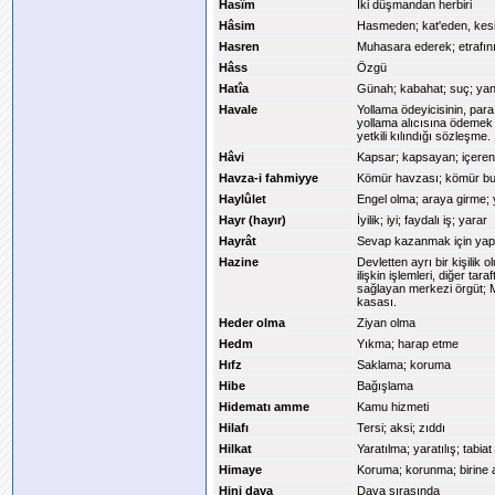
Hasîm
İki düşmandan herbiri
Hâsim
Hasmeden; kat'eden, kesi
Hasren
Muhasara ederek; etrafını
Hâss
Özgü
Hatîa
Günah; kabahat; suç; yanl
Havale
Yollama ödeyicisinin, para
yollama alıcısına ödemek 
yetkili kılındığı sözleşme.
Hâvi
Kapsar; kapsayan; içeren;
Havza-i fahmiyye
Kömür havzası; kömür bu
Haylûlet
Engel olma; araya girme;
Hayr (hayır)
İyilik; iyi; faydalı iş; yarar
Hayrât
Sevap kazanmak için yapıl
Hazine
Devletten ayrı bir kişilik
ilişkin işlemleri, diğer t
sağlayan merkezi örgüt; M
kasası.
Heder olma
Ziyan olma
Hedm
Yıkma; harap etme
Hıfz
Saklama; koruma
Hibe
Bağışlama
Hidematı amme
Kamu hizmeti
Hilafı
Tersi; aksi; zıddı
Hilkat
Yaratılma; yaratılış; tabiat
Himaye
Koruma; korunma; birine 
Hini dava
Dava sırasında