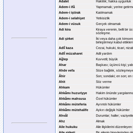
Adalet
Haklılık; hakka uygunluk
Adem-i ifâ
Yapmamak; yerine getir
Adem-i iştirak
Katılmamak
Adem-i selahiyet
Yetkisizlik
Adem-i vüsuk
Gerçek olmamak
Adi kira
Kiraya verenin, belli bir ü
sözleşme.
Adi şirket
İki veya daha çok kimseni
birleştirmeyi kabul ettikle
Adlî kaza
Cezai, hukuki, ticari, nizal
Adlî müzaharet
Adli yardım
Ağlep
Kuvvetli; büyük
Ahar
Başkası; üçüncü kişi; ya
Ahde vefa
Söze bağlılık, sözleşmeye
Âhir
Son; sondaki; en son; en
Ahit
Söz verme
Ahkam
Hükümler
Ahkâmı huzuriyye
Hakim önünde yargılanmayl
Ahkâmı mahsusa
Özel hükümler
Ahkâmı müteferia
Ayrıntılı hükümler
Ahkâmı mütehalife
Aykırı değişik hükümler
Ahvâl
Durumlar; haller; vaziyetl
Ahz
Almak
Aile hukuku
Aile ilişkilerini düzenleyen
Aile şirketi
Bir ailenin bireylerinden o