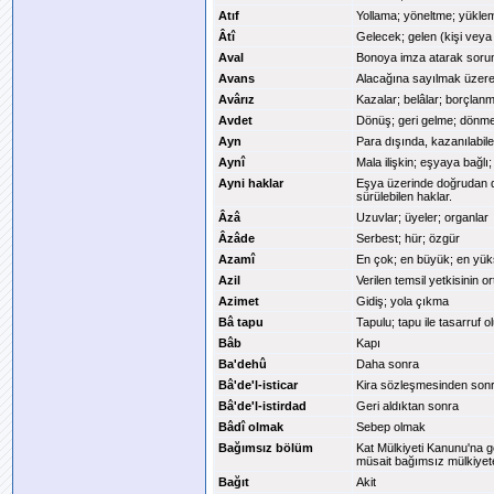
Atıf
Yollama; yöneltme; yüklem
Âtî
Gelecek; gelen (kişi veya
Aval
Bonoya imza atarak sorumlul
Avans
Alacağına sayılmak üzere
Avârız
Kazalar; belâlar; borçlan
Avdet
Dönüş; geri gelme; dönm
Ayn
Para dışında, kazanılabile
Aynî
Mala ilişkin; eşyaya bağlı; 
Ayni haklar
Eşya üzerinde doğrudan do
sürülebilen haklar.
Âzâ
Uzuvlar; üyeler; organlar
Âzâde
Serbest; hür; özgür
Azamî
En çok; en büyük; en yü
Azil
Verilen temsil yetkisinin o
Azimet
Gidiş; yola çıkma
Bâ tapu
Tapulu; tapu ile tasarruf o
Bâb
Kapı
Ba'dehû
Daha sonra
Bâ'de'l-isticar
Kira sözleşmesinden son
Bâ'de'l-istirdad
Geri aldıktan sonra
Bâdî olmak
Sebep olmak
Bağımsız bölüm
Kat Mülkiyeti Kanunu'na g
müsait bağımsız mülkiyete
Bağıt
Akit