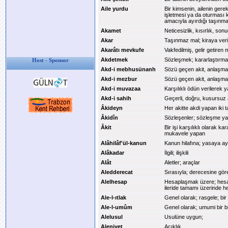
Aile yurdu
Bir kimsenin, ailenin ger
işletmesi ya da oturması k
amacıyla ayırdığı taşınma
Akamet
Neticesizlik, kısırlık, so
Akar
Taşınmaz mal; kiraya veri
Akarâtı mevkufe
Vakfedilmiş, gelir getiren 
Akdetmek
Sözleşmek; kararlaştırm
Host - Sponsor
Akd-i mebhusünanh
Sözü geçen akit, anlaşm
Akd-i mezbur
Sözü geçen akit, anlaşm
Akd-i muvazaa
Karşılıklı ödün verilerek 
Akd-i sahih
Geçerli, doğru, kusursuz
Âkideyn
Her akitte akdi yapan iki t
Âkidîn
Sözleşenler; sözleşme ya
Âkit
Bir işi karşılıklı olarak k
mukavele yapan
Alâhilâf'ül-kanun
Kanun hilafına; yasaya ay
Alâkadar
İlgili; ilişkili
Alât
Aletler; araçlar
Aledderecat
Sırasıyla; derecesine gör
Alelhesap
Hesaplaşmak üzere; hesa
ileride tamamı üzerinde 
Ale-l-ıtlak
Genel olarak; rasgele; bir 
Ale-l-umûm
Genel olarak; umumi bir b
Alelusul
Usulüne uygun;
Aleniyet
Açıklık