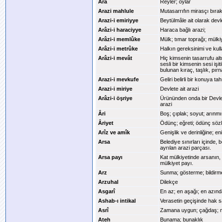
Âra
Reyler; oylar
Arazi mahlule
Mutasarrıfın mirasçı bıra
Arazi-i emiriyye
Beytülmâle ait olarak devle
Arâzi-i haraciyye
Haraca bağlı arazi;
Arâzi-i memlûke
Mülk; tımar toprağı; mülkiy
Arâzi-i metrûke
Halkın gereksinimi ve kulla
Arâzi-i mevât
Hiç kimsenin tasarrufu al
sesli bir kimsenin sesi i
bulunan kıraç, taşlık, pırna
Arazi-i mevkufe
Geliri belirli bir konuya t
Arazi-i miriye
Devlete ait arazi
Arâzi-i öşriye
Ürününden onda bir Devlet
arazi
Âri
Boş; çıplak; soyut; arınm
Âriyet
Ödünç; eğreti; ödünç söz
Arîz ve amîk
Genişlik ve derinliğine; e
Arsa
Belediye sınırları içinde,
ayrılan arazi parçası.
Arsa payı
Kat mülkiyetinde arsanın,
mülkiyet payı.
Arz
Sunma; gösterme; bildirm
Arzuhal
Dilekçe
Asgarî
En az; en aşağı; en azın
Ashab-ı intikal
Verasetin geçişinde hak sa
Asrî
Zamana uygun; çağdaş; 
Ateh
Bunama; bunaklık