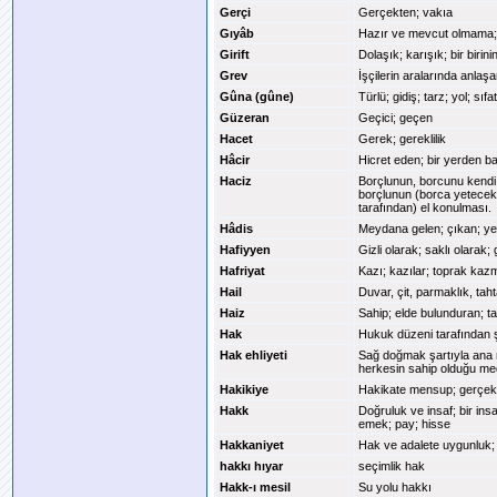
Gerçi
Gerçekten; vakıa
Gıyâb
Hazır ve mevcut olmama;
Girift
Dolaşık; karışık; bir birin
Grev
İşçilerin aralarında anlaş
Gûna (gûne)
Türlü; gidiş; tarz; yol; sıfat
Güzeran
Geçici; geçen
Hacet
Gerek; gereklilik
Hâcir
Hicret eden; bir yerden b
Haciz
Borçlunun, borcunu kendi 
borçlunun (borca yetecek m
tarafından) el konulması.
Hâdis
Meydana gelen; çıkan; ye
Hafiyyen
Gizli olarak; saklı olarak; 
Hafriyat
Kazı; kazılar; toprak kaz
Hail
Duvar, çit, parmaklık, taht
Haiz
Sahip; elde bulunduran; t
Hak
Hukuk düzeni tarafından ş
Hak ehliyeti
Sağ doğmak şartıyla ana
herkesin sahip olduğu me
Hakikiye
Hakikate mensup; gerçek;
Hakk
Doğruluk ve insaf; bir in
emek; pay; hisse
Hakkaniyet
Hak ve adalete uygunluk;
hakkı hıyar
seçimlik hak
Hakk-ı mesil
Su yolu hakkı