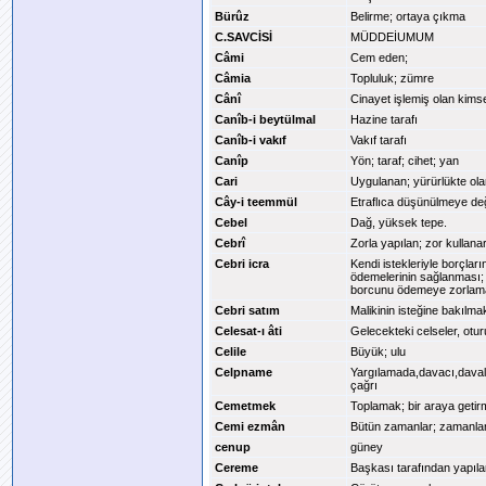
Bürûz
Belirme; ortaya çıkma
C.SAVCİSİ
MÜDDEİUMUM
Câmi
Cem eden;
Câmia
Topluluk; zümre
Cânî
Cinayet işlemiş olan kims
Canîb-i beytülmal
Hazine tarafı
Canîb-i vakıf
Vakıf tarafı
Canîp
Yön; taraf; cihet; yan
Cari
Uygulanan; yürürlükte ola
Cây-i teemmül
Etraflıca düşünülmeye de
Cebel
Dağ, yüksek tepe.
Cebrî
Zorla yapılan; zor kullana
Cebri icra
Kendi istekleriyle borçları
ödemelerinin sağlanması; il
borcunu ödemeye zorlama
Cebri satım
Malikinin isteğine bakılm
Celesat-ı âti
Gelecekteki celseler, otu
Celile
Büyük; ulu
Celpname
Yargılamada,davacı,davalı,
çağrı
Cemetmek
Toplamak; bir araya geti
Cemi ezmân
Bütün zamanlar; zamanlar
cenup
güney
Cereme
Başkası tarafından yapıl