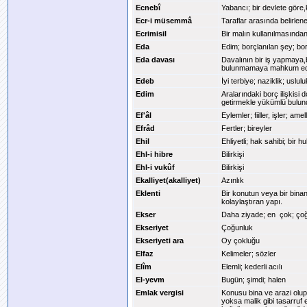
Ecnebî
Yabancı; bir devlete göre
Ecr-i müsemmâ
Taraflar arasında belirlen
Ecrimisil
Bir malın kullanılmasından
Eda
Edim; borçlanılan şey; b
Eda davası
Davalının bir iş yapmaya,
bulunmamaya mahkum edilm
Edeb
İyi terbiye; naziklik; uslulu
Edim
Aralarındaki borç ilişkisi 
getirmekle yükümlü bulund
Ef'âl
Eylemler; fiiller, işler; amel
Efrâd
Fertler; bireyler
Ehil
Ehliyetli; hak sahibi; bir
Ehl-i hibre
Bilirkişi
Ehl-i vukûf
Bilirkişi
Ekalliyet(akalliyet)
Azınlık
Eklenti
Bir konutun veya bir bina
kolaylaştıran yapı.
Ekser
Daha ziyade; en çok; ço
Ekseriyet
Çoğunluk
Ekseriyeti ara
Oy çokluğu
Elfaz
Kelimeler; sözler
Elîm
Elemli; kederli acılı
El-yevm
Bugün; şimdi; halen
Emlak vergisi
Konusu bina ve arazi olup, 
yoksa malik gibi tasarruf