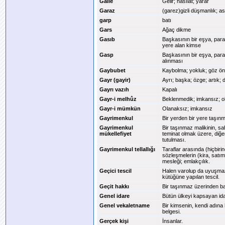
Galle
Gelir; hasılat; yarar
Garaz
(garez)gizli düşmanlık; a
garp
batı
Gars
Ağaç dikme
Gasıb
Başkasının bir eşya, para
yere alan kimse
Gasp
Başkasının bir eşya, para
alınması
Gaybubet
Kaybolma; yokluk; göz önü
Gayr (gayir)
Ayrı; başka; özge; artık; 
Gayrı vazıh
Kapalı
Gayr-i melhûz
Beklenmedik; imkansız; o
Gayr-i mümkün
Olanaksız; imkansız
Gayrimenkul
Bir yerden bir yere taşın
Gayrimenkul
Bir taşınmaz malikinin, s
mükellefiyet
teminat olmak üzere, diğ
tutulması.
Gayrimenkul tellallığı
Taraflar arasında (hiçbirin
sözleşmelerin (kira, satı
mesleği; emlakçılık.
Geçici tescil
Halen varolup da uyuşmaz
kütüğüne yapılan tescil.
Geçit hakkı
Bir taşınmaz üzerinden baş
Genel idare
Bütün ülkeyi kapsayan idar
Genel vekaletname
Bir kimsenin, kendi adına 
belgesi.
Gerçek kişi
İnsanlar.