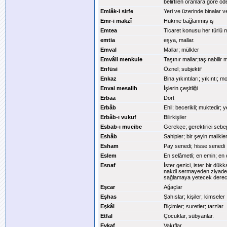
belirtilen oranlara göre öde
Emlâk-i sirfe
Yeri ve üzerinde binalar 
Emr-i makzî
Hükme bağlanmış iş
Emtea
Ticaret konusu her türlü 
emtia
eşya, mallar.
Emval
Mallar; mülkler
Emvâli menkule
Taşınır mallar;taşınabilir m
Enfüsi
Öznel; subjektif
Enkaz
Bina yıkıntıları; yıkıntı; 
Envai mesalih
İşlerin çeşitliği
Erbaa
Dört
Erbâb
Ehil; becerikli; muktedir; 
Erbâb-ı vukuf
Bilirkişiler
Esbab-ı mucibe
Gerekçe; gerektirici sebe
Eshâb
Sahipler; bir şeyin malikler
Esham
Pay senedi; hisse senedi
Eslem
En selâmetli; en emin; en
Esnaf
İster gezici, ister bir dükk
nakdi sermayeden ziyade
sağlamaya yetecek dereced
Eşcar
Ağaçlar
Eşhas
Şahıslar; kişiler; kimseler
Eşkâl
Biçimler; suretler; tarzlar
Etfal
Çocuklar, sübyanlar.
Evkaf
Vakıflar