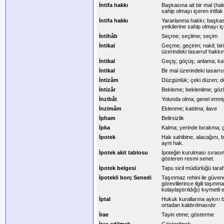
İntifa hakkı
Başkasına ait bir mal (ha
sahip olmayı içeren irtifak
İntifa hakkı
Yararlanma hakkı; başkası
yetkilerine sahip olmayı iç
İntihâb
Seçme; seçilme; seçim
İntikal
Geçme; geçirim; nakil; bir
üzerindeki tasarruf hakkın
İntikal
Geçiş; göçüş; anlama; kav
İntikal
Bir mal üzerindeki tasarru
İntizâm
Düzgünlük; çeki düzen; dü
İntizâr
Bekleme; beklenilme; göz
İnzibât
Yolunda olma; genel emniy
İnzimâm
Eklenme; katılma; ilave
İpham
Belirsizlik
İpka
Kalma; yerinde bırakma; 
İpotek
Hak sahibine, alacağını, b
ayni hak.
İpotek akit tablosu
İpoteğin kurulması sıras
gösteren resmi senet.
İpotek belgesi
Tapu sicil müdürlüğü taraf
İpotekli borç Senedi
Taşınmaz rehini ile güvence
görevlilerince ilgili taşı
kolaylaştırıldığı) kıymetli 
İptal
Hukuk kurallarına aykırı b
ortadan kaldırılmasıdır
İrae
Tayin etme; gösterme