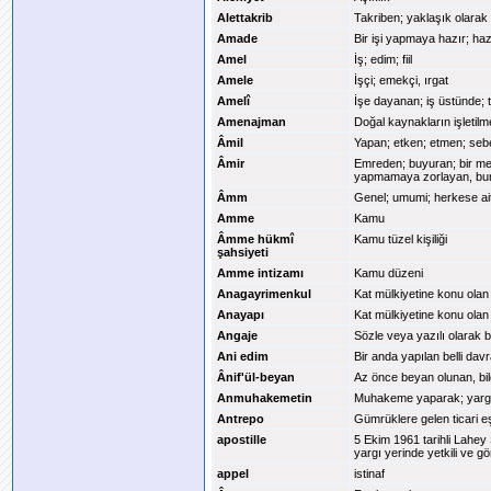
Alettakrib
Takriben; yaklaşık olarak
Amade
Bir işi yapmaya hazır; ha
Amel
İş; edim; fiil
Amele
İşçi; emekçi, ırgat
Amelî
İşe dayanan; iş üstünde; t
Amenajman
Doğal kaynakların işletilm
Âmil
Yapan; etken; etmen; sebe
Âmir
Emreden; buyuran; bir me
yapmamaya zorlayan, bu
Âmm
Genel; umumi; herkese ai
Amme
Kamu
Âmme hükmî
Kamu tüzel kişiliği
şahsiyeti
Amme intizamı
Kamu düzeni
Anagayrimenkul
Kat mülkiyetine konu olan
Anayapı
Kat mülkiyetine konu olan
Angaje
Sözle veya yazılı olarak 
Ani edim
Bir anda yapılan belli dav
Ânif'ül-beyan
Az önce beyan olunan, bild
Anmuhakemetin
Muhakeme yaparak; yargı
Antrepo
Gümrüklere gelen ticari 
apostille
5 Ekim 1961 tarihli Lahey
yargı yerinde yetkili ve gö
appel
istinaf