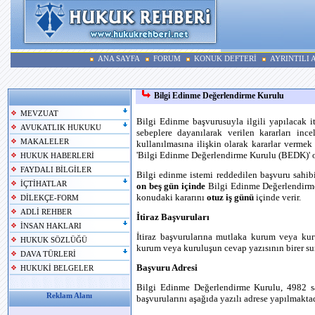
ANA SAYFA
FORUM
KONUK DEFTERİ
AYRINTILI
Bilgi Edinme Değerlendirme Kurulu
MEVZUAT
Bilgi Edinme başvurusuyla ilgili yapılacak it
AVUKATLIK HUKUKU
sebeplere dayanılarak verilen kararları in
MAKALELER
kullanılmasına ilişkin olarak kararlar verme
'Bilgi Edinme Değerlendirme Kurulu (BEDK)' o
HUKUK HABERLERİ
FAYDALI BİLGİLER
Bilgi edinme istemi reddedilen başvuru sahib
İÇTİHATLAR
on beş gün içinde
Bilgi Edinme Değerlendirme K
konudaki kararını
otuz iş günü
içinde verir.
DİLEKÇE-FORM
ADLİ REHBER
İtiraz Başvuruları
İNSAN HAKLARI
İtiraz başvurularına mutlaka kurum veya kur
HUKUK SÖZLÜĞÜ
kurum veya kuruluşun cevap yazısının birer sur
DAVA TÜRLERİ
Başvuru Adresi
HUKUKİ BELGELER
Bilgi Edinme Değerlendirme Kurulu, 4982 sa
Reklam Alanı
başvurularını aşağıda yazılı adrese yapılmaktad