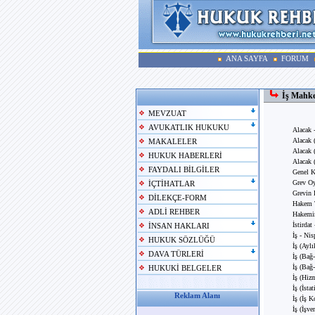
ANA SAYFA
FORUM
İş Mahke
MEVZUAT
AVUKATLIK HUKUKU
Alacak 
Alacak (
MAKALELER
Alacak 
HUKUK HABERLERİ
Alacak 
FAYDALI BİLGİLER
Genel K
Grev Oy
İÇTİHATLAR
Grevin 
DİLEKÇE-FORM
Hakem T
ADLİ REHBER
Hakemin
İstirdat
İNSAN HAKLARI
İş - Nis
HUKUK SÖZLÜĞÜ
İş (Ayl
DAVA TÜRLERİ
İş (Bağ
İş (Bağ-
HUKUKİ BELGELER
İş (Hiz
İş (İsta
Reklam Alanı
İş (İş 
İş (İşve