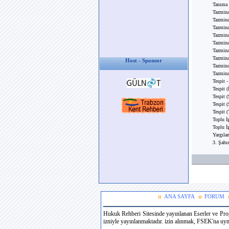
Tanıma 
Tazmina
Tazmina
Tazmina
Tazmina
Tazmina
Tazminat
Tazmina
Host - Sponsor
Tazmina
Tazmina
Tespit 
Tespit (
Tespit 
Tespit 
Tespit 
Toplu İ
Toplu İ
Yargıla
3. Şahı
ANA SAYFA
FORUM
Hukuk Rehberi Sitesinde yayınlanan Eserler ve Prog
izniyle yayınlanmaktadır. izin alınmak, FSEK'na uymak