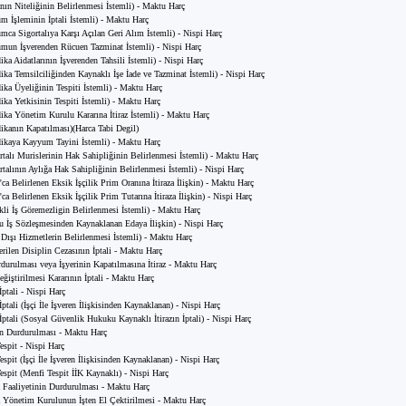
anın Niteliğinin Belirlenmesi İstemli) - Maktu Harç
um İşleminin İptali İstemli) - Maktu Harç
umca Sigortalıya Karşı Açılan Geri Alım İstemli) - Nispi Harç
umun İşverenden Rücuen Tazminat İstemli) - Nispi Harç
ika Aidatlarının İşverenden Tahsili İstemli) - Nispi Harç
dika Temsilciliğinden Kaynaklı İşe İade ve Tazminat İstemli) - Nispi Harç
dika Üyeliğinin Tespiti İstemli) - Maktu Harç
dika Yetkisinin Tespiti İstemli) - Maktu Harç
dika Yönetim Kurulu Kararına İtiraz İstemli) - Maktu Harç
dikanın Kapatılması)(Harca Tabi Degil)
dikaya Kayyum Tayini İstemli) - Maktu Harç
ortalı Murislerinin Hak Sahipliğinin Belirlenmesi İstemli) - Maktu Harç
ortalının Aylığa Hak Sahipliğinin Belirlenmesi İstemli) - Nispi Harç
ca Belirlenen Eksik İşçilik Prim Oranına İtiraza İlişkin) - Maktu Harç
ca Belirlenen Eksik İşçilik Prim Tutarına İtiraza İlişkin) - Nispi Harç
ekli İş Göremezligin Belirlenmesi İstemli) - Maktu Harç
lu İş Sözleşmesinden Kaynaklanan Edaya İlişkin) - Nispi Harç
t Dışı Hizmetlerin Belirlenmesi İstemli) - Maktu Harç
erilen Disiplin Cezasının İptali - Maktu Harç
rdurulması veya İşyerinin Kapatılmasına İtiraz - Maktu Harç
eğiştirilmesi Kararının İptali - Maktu Harç
 İptali - Nispi Harç
 İptali (İşçi İle İşveren İlişkisinden Kaynaklanan) - Nispi Harç
 İptali (Sosyal Güvenlik Hukuku Kaynaklı İtirazın İptali) - Nispi Harç
n Durdurulması - Maktu Harç
espit - Nispi Harç
spit (İşçi İle İşveren İlişkisinden Kaynaklanan) - Nispi Harç
espit (Menfi Tespit İİK Kaynaklı) - Nispi Harç
 Faaliyetinin Durdurulması - Maktu Harç
 Yönetim Kurulunun İşten El Çektirilmesi - Maktu Harç