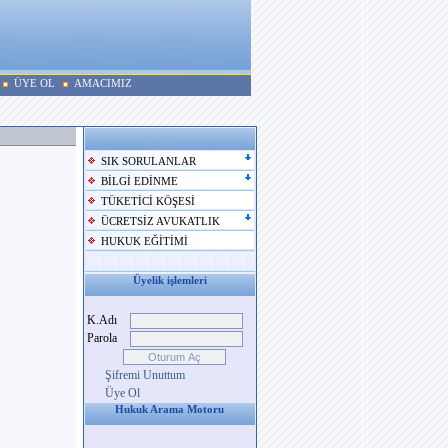
ÜYE OL
AMACIMIZ
SIK SORULANLAR
BİLGİ EDİNME
TÜKETİCİ KÖŞESİ
ÜCRETSİZ AVUKATLIK
HUKUK EĞİTİMİ
Üyelik işlemleri
K.Adı
Parola
Şifremi Unuttum
Üye Ol
Hukuk Arama Motoru