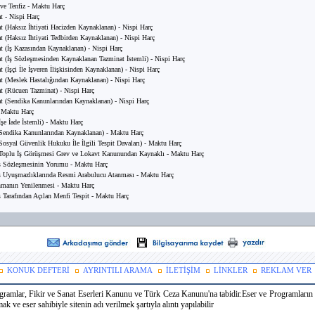
ve Tenfiz - Maktu Harç
t - Nispi Harç
t (Haksız İhtiyati Hacizden Kaynaklanan) - Nispi Harç
t (Haksız İhtiyati Tedbirden Kaynaklanan) - Nispi Harç
t (İş Kazasından Kaynaklanan) - Nispi Harç
t (İş Sözleşmesinden Kaynaklanan Tazminat İstemli) - Nispi Harç
 (İşçi İle İşveren İlişkisinden Kaynaklanan) - Nispi Harç
t (Meslek Hastalığından Kaynaklanan) - Nispi Harç
t (Rücuen Tazminat) - Nispi Harç
t (Sendika Kanunlarından Kaynaklanan) - Nispi Harç
- Maktu Harç
İşe İade İstemli) - Maktu Harç
(Sendika Kanunlarından Kaynaklanan) - Maktu Harç
(Sosyal Güvenlik Hukuku İle İlgili Tespit Davaları) - Maktu Harç
(Toplu İş Görüşmesi Grev ve Lokavt Kanunundan Kaynaklı - Maktu Harç
ş Sözleşmesinin Yorumu - Maktu Harç
ş Uyuşmazlıklarında Resmi Arabulucu Atanması - Maktu Harç
nmanın Yenilenmesi - Maktu Harç
s Tarafından Açılan Menfi Tespit - Maktu Harç
KONUK DEFTERİ
AYRINTILI ARAMA
İLETİŞİM
LİNKLER
REKLAM VER
ramlar, Fikir ve Sanat Eserleri Kanunu ve Türk Ceza Kanunu'na tabidir.Eser ve Programların k
 ve eser sahibiyle sitenin adı verilmek şartıyla alıntı yapılabilir