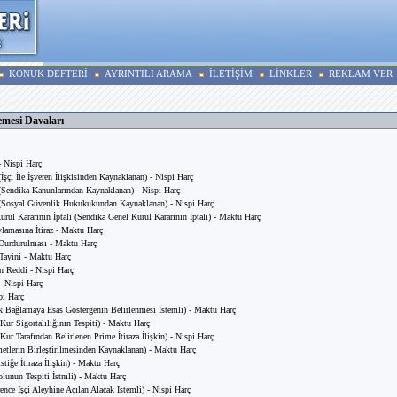
KONUK DEFTERİ
AYRINTILI ARAMA
İLETİŞİM
LİNKLER
REKLAM VER
mesi Davaları
- Nispi Harç
İşçi İle İşveren İlişkisinden Kaynaklanan) - Nispi Harç
(Sendika Kanunlarından Kaynaklanan) - Nispi Harç
(Sosyal Güvenlik Hukukukundan Kaynaklanan) - Nispi Harç
urul Kararının İptali (Sendika Genel Kurul Kararının İptali) - Maktu Harç
lamasına İtiraz - Maktu Harç
Durdurulması - Maktu Harç
ayini - Maktu Harç
 Reddi - Nispi Harç
 - Nispi Harç
pi Harç
ık Bağlamaya Esas Göstergenin Belirlenmesi İstemli) - Maktu Harç
-Kur Sigortalılığının Tespiti) - Maktu Harç
Kur Tarafından Belirlenen Prime İtiraza İlişkin) - Nispi Harç
metlerin Birleştirilmesinden Kaynaklanan) - Maktu Harç
tistiğe İtiraza İlişkin) - Maktu Harç
Kolunun Tespiti İstmli) - Maktu Harç
rence İşçi Aleyhine Açılan Alacak İstemli) - Nispi Harç