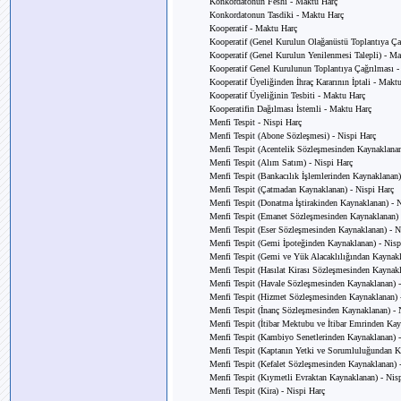
Konkordatonun Feshi - Maktu Harç
Konkordatonun Tasdiki - Maktu Harç
Kooperatif - Maktu Harç
Kooperatif (Genel Kurulun Olağanüstü Toplantıya Ça
Kooperatif (Genel Kurulun Yenilenmesi Talepli) - M
Kooperatif Genel Kurulunun Toplantıya Çağrılması 
Kooperatif Üyeliğinden İhraç Kararının İptali - Makt
Kooperatif Üyeliğinin Tesbiti - Maktu Harç
Kooperatifin Dağılması İstemli - Maktu Harç
Menfi Tespit - Nispi Harç
Menfi Tespit (Abone Sözleşmesi) - Nispi Harç
Menfi Tespit (Acentelik Sözleşmesinden Kaynaklanan
Menfi Tespit (Alım Satım) - Nispi Harç
Menfi Tespit (Bankacılık İşlemlerinden Kaynaklanan)
Menfi Tespit (Çatmadan Kaynaklanan) - Nispi Harç
Menfi Tespit (Donatma İştirakinden Kaynaklanan) - 
Menfi Tespit (Emanet Sözleşmesinden Kaynaklanan) 
Menfi Tespit (Eser Sözleşmesinden Kaynaklanan) - N
Menfi Tespit (Gemi İpoteğinden Kaynaklanan) - Nisp
Menfi Tespit (Gemi ve Yük Alacaklılığından Kaynakl
Menfi Tespit (Hasılat Kirası Sözleşmesinden Kaynakl
Menfi Tespit (Havale Sözleşmesinden Kaynaklanan) -
Menfi Tespit (Hizmet Sözleşmesinden Kaynaklanan) 
Menfi Tespit (İnanç Sözleşmesinden Kaynaklanan) - 
Menfi Tespit (İtibar Mektubu ve İtibar Emrinden Kay
Menfi Tespit (Kambiyo Senetlerinden Kaynaklanan) -
Menfi Tespit (Kaptanın Yetki ve Sorumluluğundan K
Menfi Tespit (Kefalet Sözleşmesinden Kaynaklanan) 
Menfi Tespit (Kıymetli Evraktan Kaynaklanan) - Nis
Menfi Tespit (Kira) - Nispi Harç