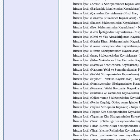
İtirazın İptali (Acentelik Sözleşmesinden Kaynaklana
İtirazın İptali (Bankacılık İşlemlerinden Kaynaklanan
İtirazın İptali (Çatmadan Kaynaklanan) - Nispi Harç
İtirazın İptali (Donatma İştirakinden Kaynaklanan) - 
İtirazın İptali (Emanet Sözleşmesinden Kaynaklanan)
İtirazın İptali (Eser Sözleşmesinden Kaynaklanan) - 
İtirazın İptali (Gemi İpoteğinden Kaynaklanan) - Nis
İtirazın İptali (Gemi ve Yük Alacaklılığından Kaynak
İtirazın İptali (Hasılat Kirası Sözleşmesinden Kaynak
İtirazın İptali (Havale Sözleşmesinden Kaynaklanan) 
İtirazın İptali (Hizmet Sözleşmesinden Kaynaklanan) 
İtirazın İptali (İnanç Sözleşmesinden Kaynaklanan) -
İtirazın İptali (İtibar Mektubu ve İtibar Emrinden Ka
İtirazın İptali (Kambiyo Senetlerinden Kaynaklanan) 
İtirazın İptali (Kaptanın Yetki ve Sorumluluğundan 
İtirazın İptali (Kefalet Sözleşmesinden Kaynaklanan) 
İtirazın İptali (Kıymetli Evraktan Kaynaklanan) - Nis
İtirazın İptali (Komisyonculuk Sözleşmesinden Kayn
İtirazın İptali (Kooperatif Aidat Borcundan Kaynakla
İtirazın İptali (Kurtarma ve Yardımdan Kaynaklanan) 
İtirazın İptali (Ödünç verme Sözleşmesinden Kaynakl
İtirazın İptali (Rehin Karşılığı Ödünç verme İşinden
İtirazın İptali (Taşıma Sözleşmesi Kaynaklı) - Nispi 
İtirazın İptali (Taşınır Kira Sözleşmesinden Kaynakla
İtirazın İptali (Taşınmaz Kira Sözleşmesinden Kaynak
İtirazın İptali (Ticari İş Tellallığı Sözleşmesinden K
İtirazın İptali (Ticari İşletme Kirası Sözleşmesinden
İtirazın İptali (Ticari İşletme Rehininden Kaynaklana
İtirazın İptali (Ticari İşletmenin Satılması veya Dev
İtirazın İptali (Ticari Mümessillik Kaynaklı) - Nispi 