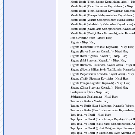
Menfi Tespit (Ticari Satıma Konu Malın İadesi) - Ni
Menfi Tespit (Ticari Satımdan Kaynaklanan) - Nispi 
Menfi Tespit (Ticari Satımdan Kaynaklanan Semenin 
Menfi Tespit (Trampa Sözleşmesinden Kaynaklanan) 
Menfi Tespit (vekalet Sözleşmesinden Kaynaklanan) 
Menfi Tespit (vekaletsiz İş Görmeden Kaynaklanan) -
Menfi Tespit (Yayımlama Sözleşmesinden Kaynaklana
Menfi Tespit (Yurtiçi Hava Taşımacılığından Kaynakl
Sıra Cetveline İtiraz - Maktu Harç
Sigorta - Nispi Harç
Sigorta (Denizcilik Rizikosu Kaynaklı) - Nispi Harç
Sigorta (Hayat Sigortası Kaynaklı) - Nispi Harç
Sigorta (Kaza Sigortası Kaynaklı) - Nispi Harç
Sigorta (Mal Sigortası Kaynaklı) - Nispi Harç
Sigorta (Ristorno Hakkından Kaynaklanan) - Nispi H
Sigorta (Sigorta Edilen Şeyin Temlikinden Kaynaklan
Sigorta (Sigortacının Aczinden Kaynaklanan) - Nispi
Sigorta (Trafik Sigortası Kaynaklı) - Nispi Harç
Sigorta (Yangın Sigortası Kaynaklı) - Nispi Harç
Sigorta (Ziraat Sigortası Kaynaklı) - Nispi Harç
Sözleşmenin İptali - Nispi Harç
Sözleşmenin Uyarlanması - Nispi Harç
Tanıma ve Tenfiz - Maktu Harç
Tanıma ve Tenfiz (Eser Sözleşmesi Kaynaklı Yabancı 
Tanıma ve Tenfiz (Eser Sözleşmesinden Kaynaklanan)
Tapu İptali ve Tescil - Nispi Harç
Tapu İptali ve Tescil (Satın Almaya Dayalı) - Nispi H
Tapu İptali ve Tescil (Satış Vaadi Sözleşmesinden Ka
Tapu İptali ve Tescil (Şirket Ortağının Ayni Sermay
Tapu İptali ve Tescil (Yükleniciden İşyeri Alımına Da