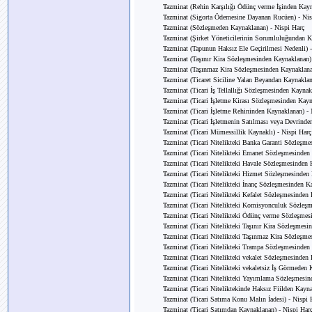
Tazminat (Rehin Karşılığı Ödünç verme İşinden Kayn
Tazminat (Sigorta Ödemesine Dayanan Rucüen) - Nis
Tazminat (Sözleşmeden Kaynaklanan) - Nispi Harç
Tazminat (Şirket Yöneticilerinin Sorumluluğundan K
Tazminat (Tapunun Haksız Ele Geçirilmesi Nedenli) -
Tazminat (Taşınır Kira Sözleşmesinden Kaynaklanan)
Tazminat (Taşınmaz Kira Sözleşmesinden Kaynaklana
Tazminat (Ticaret Siciline Yalan Beyandan Kaynaklan
Tazminat (Ticari İş Tellallığı Sözleşmesinden Kaynak
Tazminat (Ticari İşletme Kirası Sözleşmesinden Kayn
Tazminat (Ticari İşletme Rehininden Kaynaklanan) - 
Tazminat (Ticari İşletmenin Satılması veya Devrinde
Tazminat (Ticari Mümessillik Kaynaklı) - Nispi Harç
Tazminat (Ticari Nitelikteki Banka Garanti Sözleşme
Tazminat (Ticari Nitelikteki Emanet Sözleşmesinden
Tazminat (Ticari Nitelikteki Havale Sözleşmesinden 
Tazminat (Ticari Nitelikteki Hizmet Sözleşmesinden
Tazminat (Ticari Nitelikteki İnanç Sözleşmesinden K
Tazminat (Ticari Nitelikteki Kefalet Sözleşmesinden
Tazminat (Ticari Nitelikteki Komisyonculuk Sözleşm
Tazminat (Ticari Nitelikteki Ödünç verme Sözleşmes
Tazminat (Ticari Nitelikteki Taşınır Kira Sözleşmesi
Tazminat (Ticari Nitelikteki Taşınmaz Kira Sözleşme
Tazminat (Ticari Nitelikteki Trampa Sözleşmesinden
Tazminat (Ticari Nitelikteki vekalet Sözleşmesinden
Tazminat (Ticari Nitelikteki vekaletsiz İş Görmeden 
Tazminat (Ticari Nitelikteki Yayımlama Sözleşmesin
Tazminat (Ticari Niteliktekinde Haksız Fiilden Kayna
Tazminat (Ticari Satıma Konu Malın İadesi) - Nispi 
Tazminat (Ticari Satımdan Kaynaklanan) - Nispi Har