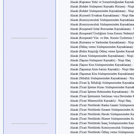
Alacak (Kaptanın Yetki ve Sorumluluğundan Kaynakl
Alacak (Kefalet Sözleşmesi Kaynaklı Rücuen) - Nisp
Alacak (Kefalet Sözleşmesinden Kaynaklanan) - Nisp
Alacak (Kıymetli Evraktan Kaynaklanan) - Nispi Har
Alacak (Komisyonculuk Sözleşmesinden Kaynaklanan
Alacak (Komisyonculuk Sözleşmesinden Kaynaklanan
Alacak (Kooperatif Aidat Borcundan Kaynaklanan) - 
Alacak (Kooperatif Üyeliğinin Sona Ermesi Nedeniyl
Alacak (Kooperatif Yön. ve Den. Kurulu Üyelerinin 
Alacak (Kurtarma ve Yardımdan Kaynaklanan) - Nisp
Alacak (Ödünç verme Sözleşmesinden Kaynaklanan) -
Alacak (Rehin Karşılığı Ödünç verme İşinden Kaynak
Alacak (Satım Sözleşmesinden Kaynaklanan) - Nispi
Alacak (Taşıma Sözleşmesi Kaynaklı) - Nispi Harç
Alacak (Taşınır Kira Sözleşmesinden Kaynaklanan) -
Alacak (Taşınmaz Alım-Satımı Kaynaklı) - Nispi Har
Alacak (Taşınmaz Kira Sözleşmesinden Kaynaklanan)
Alacak (Tellallık Sözleşmesinden Kaynaklanan) - Nis
Alacak (Ticari İş Tellallığı Sözleşmesinden Kaynakla
Alacak (Ticari İşletme Kirası Sözleşmesinden Kaynak
Alacak (Ticari İşletme Rehininden Kaynaklanan) - Ni
Alacak (Ticari İşletmenin Satılması veya Devrinden 
Alacak (Ticari Mümessillik Kaynaklı) - Nispi Harç
Alacak (Ticari Nitelikteki Banka Garanti Sözleşmesi
Alacak (Ticari Nitelikteki Emanet Sözleşmesinden K
Alacak (Ticari Nitelikteki Havale Sözleşmesinden Ka
Alacak (Ticari Nitelikteki Hizmet Sözleşmesinden Ka
Alacak (Ticari Nitelikteki İnanç Sözleşmesinden Kay
Alacak (Ticari Nitelikteki Komisyonculuk Sözleşmes
Alacak (Ticari Nitelikteki Ödünç verme Sözleşmesin