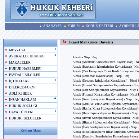
ANA SAYFA
FORUM
KONUK DEFTERİ
AYRINTILI
Ticaret Mahkemesi Davaları
MEVZUAT
AVUKATLIK HUKUKU
Alacak - Nispi Harç
Alacak (Acentalık Sözleşmesinden Kaynaklanan) - Ni
MAKALELER
Alacak (Bankacılık İşlemlerinden Kaynaklanan) - Nis
HUKUK HABERLERİ
Alacak (Cari Hesap veya Ticari Kredi Sözleşmesi Kay
FAYDALI BİLGİLER
Alacak (Çatmadan Kaynaklanan) - Nispi Harç
Alacak (Donatma İştirakinden Kaynaklanan) - Nispi 
İÇTİHATLAR
Alacak (Emanet Sözleşmesinden Kaynaklanan) - Nisp
DİLEKÇE-FORM
Alacak (Eser Sözleşmesinden Kaynaklanan) - Nispi H
ADLİ REHBER
Alacak (Finansal Kiralamadan Kaynaklanan) - Nispi 
Alacak (Gemi İpoteğinden Kaynaklanan) - Nispi Harç
İNSAN HAKLARI
Alacak (Gemi ve Yük Alacaklılığından Kaynaklanan) 
HUKUK SÖZLÜĞÜ
Alacak (Hasılat Kirası Sözleşmesinden Kaynaklanan) 
DAVA TÜRLERİ
Alacak (Hava Taşımacılığından Kaynaklanan) - Nispi
Alacak (Havale Sözleşmesinden Kaynaklanan) - Nisp
HUKUKİ BELGELER
Alacak (Hizmet Sözleşmesinden Kaynaklanan) - Nisp
Alacak (İnanç Sözleşmesinden Kaynaklanan) - Nispi 
Reklam Alanı
Alacak (İtibar Mektubu ve İtibar Emrinden Kaynaklan
Alacak (Kambiyo Senetlerinden Kaynaklanan Sebepsiz