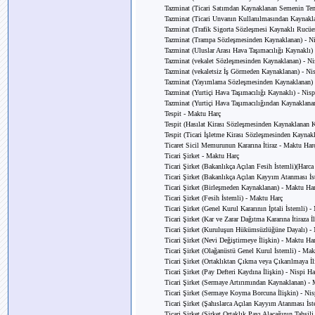
Tazminat (Ticari Satımdan Kaynaklanan Semenin Tenz
Tazminat (Ticari Unvanın Kullanılmasından Kaynakla
Tazminat (Trafik Sigorta Sözleşmesi Kaynaklı Rucüe
Tazminat (Trampa Sözleşmesinden Kaynaklanan) - Ni
Tazminat (Uluslar Arası Hava Taşımacılığı Kaynaklı) 
Tazminat (vekalet Sözleşmesinden Kaynaklanan) - Ni
Tazminat (vekaletsiz İş Görmeden Kaynaklanan) - Ni
Tazminat (Yayımlama Sözleşmesinden Kaynaklanan) 
Tazminat (Yurtiçi Hava Taşımacılığı Kaynaklı) - Nisp
Tazminat (Yurtiçi Hava Taşımacılığından Kaynaklanan
Tespit - Maktu Harç
Tespit (Hasılat Kirası Sözleşmesinden Kaynaklanan Ki
Tespit (Ticari İşletme Kirası Sözleşmesinden Kaynakl
Ticaret Sicil Memurunun Kararına İtiraz - Maktu Har
Ticari Şirket - Maktu Harç
Ticari Şirket (Bakanlıkça Açılan Fesih İstemli)(Harca
Ticari Şirket (Bakanlıkça Açılan Kayyım Atanması İs
Ticari Şirket (Birleşmeden Kaynaklanan) - Maktu Ha
Ticari Şirket (Fesih İstemli) - Maktu Harç
Ticari Şirket (Genel Kurul Kararının İptali İstemli) 
Ticari Şirket (Kar ve Zarar Dağıtma Kararına İtiraza İ
Ticari Şirket (Kuruluşun Hükümsüzlüğüne Dayalı) - 
Ticari Şirket (Nevi Değiştirmeye İlişkin) - Maktu Ha
Ticari Şirket (Olağanüstü Genel Kurul İstemli) - Ma
Ticari Şirket (Ortaklıktan Çıkma veya Çıkarılmaya İl
Ticari Şirket (Pay Defteri Kaydına İlişkin) - Nispi Ha
Ticari Şirket (Sermaye Artırımından Kaynaklanan) -
Ticari Şirket (Sermaye Koyma Borcuna İlişkin) - Nis
Ticari Şirket (Şahıslarca Açılan Kayyım Atanması İs
Ticari Şirket (Şirket Ortaklık Payı Alacağının Tahsil