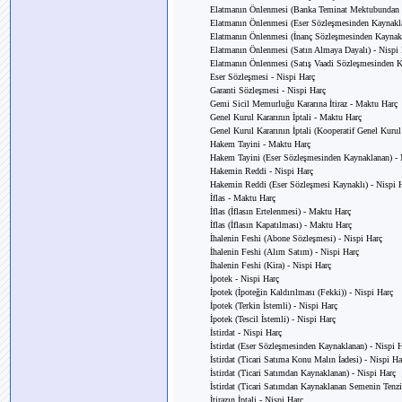
Elatmanın Önlenmesi (Banka Teminat Mektubundan K
Elatmanın Önlenmesi (Eser Sözleşmesinden Kaynakla
Elatmanın Önlenmesi (İnanç Sözleşmesinden Kaynakl
Elatmanın Önlenmesi (Satın Almaya Dayalı) - Nispi 
Elatmanın Önlenmesi (Satış Vaadi Sözleşmesinden K
Eser Sözleşmesi - Nispi Harç
Garanti Sözleşmesi - Nispi Harç
Gemi Sicil Memurluğu Kararına İtiraz - Maktu Harç
Genel Kurul Kararının İptali - Maktu Harç
Genel Kurul Kararının İptali (Kooperatif Genel Kurul
Hakem Tayini - Maktu Harç
Hakem Tayini (Eser Sözleşmesinden Kaynaklanan) -
Hakemin Reddi - Nispi Harç
Hakemin Reddi (Eser Sözleşmesi Kaynaklı) - Nispi 
İflas - Maktu Harç
İflas (İflasın Ertelenmesi) - Maktu Harç
İflas (İflasın Kapatılması) - Maktu Harç
İhalenin Feshi (Abone Sözleşmesi) - Nispi Harç
İhalenin Feshi (Alım Satım) - Nispi Harç
İhalenin Feshi (Kira) - Nispi Harç
İpotek - Nispi Harç
İpotek (İpoteğin Kaldırılması (Fekki)) - Nispi Harç
İpotek (Terkin İstemli) - Nispi Harç
İpotek (Tescil İstemli) - Nispi Harç
İstirdat - Nispi Harç
İstirdat (Eser Sözleşmesinden Kaynaklanan) - Nispi 
İstirdat (Ticari Satıma Konu Malın İadesi) - Nispi Ha
İstirdat (Ticari Satımdan Kaynaklanan) - Nispi Harç
İstirdat (Ticari Satımdan Kaynaklanan Semenin Tenzil
İtirazın İptali - Nispi Harç