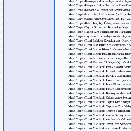
Menfi Tespit (Komisyonculuk Sözleşmesinden Kayna
Menfi Tespit (Kooperatif Aidat Borcundan Kaynaklan
Menfi Tespit (Kurtarma ve Yardımdan Kaynaklanan) -
Menfi Tespit (Menfi Tespit İİK Kaynaklı) - Nispi Har
Menfi Tespit (Ödünç verme Sözleşmesinden Kaynakla
Menfi Tespit (Rehin Karşılığı Ödünç verme İşinden 
Menfi Tespit (Taşıma Sözleşmesi Kaynaklı) - Nispi 
Menfi Tespit (Taşınır Kira Sözleşmesinden Kaynaklan
Menfi Tespit (Taşınmaz Kira Sözleşmesinden Kaynakl
Menfi Tespit (Ticari İlişkiden Kaynaklanan) - Nispi 
Menfi Tespit (Ticari İş Tellallığı Sözleşmesinden Ka
Menfi Tespit (Ticari İşletme Kirası Sözleşmesinden 
Menfi Tespit (Ticari İşletme Rehininden Kaynaklanan
Menfi Tespit (Ticari İşletmenin Satılması veya Devr
Menfi Tespit (Ticari Mümessillik Kaynaklı) - Nispi 
Menfi Tespit (Ticari Nitelikteki Banka Garanti Sözl
Menfi Tespit (Ticari Nitelikteki Emanet Sözleşmesin
Menfi Tespit (Ticari Nitelikteki Havale Sözleşmesin
Menfi Tespit (Ticari Nitelikteki Hizmet Sözleşmesin
Menfi Tespit (Ticari Nitelikteki İnanç Sözleşmesind
Menfi Tespit (Ticari Nitelikteki Kefalet Sözleşmesin
Menfi Tespit (Ticari Nitelikteki Komisyonculuk Söz
Menfi Tespit (Ticari Nitelikteki Ödünç verme Sözle
Menfi Tespit (Ticari Nitelikteki Taşınır Kira Sözleş
Menfi Tespit (Ticari Nitelikteki Taşınmaz Kira Sözl
Menfi Tespit (Ticari Nitelikteki Trampa Sözleşmesin
Menfi Tespit (Ticari Nitelikteki vekalet Sözleşmesin
Menfi Tespit (Ticari Nitelikteki vekaletsiz İş Görme
Menfi Tespit (Ticari Nitelikteki Yayımlama Sözleşm
Menfi Tespit (Ticari Niteliktekinde Haksız Fiilden K