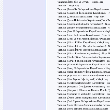
Tasarrufun İptali (İİK ve Devamı) - Nispi Harç
Tazminat - Nispi Harç
Tazminat (Acentelik Sözleşmesinden Kaynaklanan) - 
Tazminat (Bankacılık İşlemlerinden Kaynaklanan) - N
Tazminat (Çatmadan Kaynaklanan) - Nispi Harç
Tazminat (Çevre Hukukundan Kaynaklanan)(Harca Ta
Tazminat (Donatma İştirakinden Kaynaklanan) - Nisp
Tazminat (Emanet Sözleşmesinden Kaynaklanan) - Ni
Tazminat (Eser Sözleşmesinden Kaynaklanan) - Nispi
Tazminat (Gemi İpoteğinden Kaynaklanan) - Nispi H
Tazminat (Gemi ve Yük Alacaklılığından Kaynaklanan
Tazminat (Haksız Fiilden Kaynaklanan) - Nispi Harç
Tazminat (Haksız İhtiyati Hacizden Kaynaklanan) - N
Tazminat (Haksız İhtiyati Tedbirden Kaynaklanan) - 
Tazminat (Haksız Rekabetten Kaynaklanan) - Nispi H
Tazminat (Hasılat Kirası Sözleşmesinden Kaynaklana
Tazminat (Havale Sözleşmesinden Kaynaklanan) - Ni
Tazminat (Hizmet Sözleşmesinden Kaynaklanan) - Ni
Tazminat (İnanç Sözleşmesinden Kaynaklanan) - Nisp
Tazminat (İtibar Mektubu ve İtibar Emrinden Kaynakl
Tazminat (Kaptanın Yetki ve Sorumluluğundan Kayna
Tazminat (Kara Taşımacılığı Kaynaklı) - Nispi Harç
Tazminat (Kefalet Sözleşmesinden Kaynaklanan) - Ni
Tazminat (Kooperatif Üyeliğinden Kaynaklanan) - Ni
Tazminat (Kooperatif Yönetim ve Denetim Kurulu Üy
Tazminat (Kurtarma ve Yardımdan Kaynaklanan) - Ni
Tazminat (Ödünç verme Sözleşmesinden Kaynaklanan
Tazminat (Özel Sigorta Sözleşmesinden Kaynaklanan)
Tazminat (Posta İdaresinin Sorumluluğundan Kaynakl
Tazminat (Posta Tekelini Bozmaktan Kaynaklanan) - 