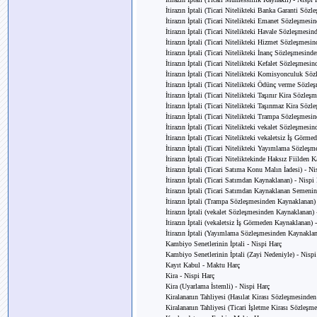
İtirazın İptali (Ticari Nitelikteki Banka Garanti Söz
İtirazın İptali (Ticari Nitelikteki Emanet Sözleşmes
İtirazın İptali (Ticari Nitelikteki Havale Sözleşmesi
İtirazın İptali (Ticari Nitelikteki Hizmet Sözleşmesi
İtirazın İptali (Ticari Nitelikteki İnanç Sözleşmesin
İtirazın İptali (Ticari Nitelikteki Kefalet Sözleşmes
İtirazın İptali (Ticari Nitelikteki Komisyonculuk Sö
İtirazın İptali (Ticari Nitelikteki Ödünç verme Sözl
İtirazın İptali (Ticari Nitelikteki Taşınır Kira Sözl
İtirazın İptali (Ticari Nitelikteki Taşınmaz Kira Söz
İtirazın İptali (Ticari Nitelikteki Trampa Sözleşmes
İtirazın İptali (Ticari Nitelikteki vekalet Sözleşmes
İtirazın İptali (Ticari Nitelikteki vekaletsiz İş Görm
İtirazın İptali (Ticari Nitelikteki Yayımlama Sözleş
İtirazın İptali (Ticari Niteliktekinde Haksız Fiilden 
İtirazın İptali (Ticari Satıma Konu Malın İadesi) - Ni
İtirazın İptali (Ticari Satımdan Kaynaklanan) - Nispi
İtirazın İptali (Ticari Satımdan Kaynaklanan Semenin
İtirazın İptali (Trampa Sözleşmesinden Kaynaklanan)
İtirazın İptali (vekalet Sözleşmesinden Kaynaklanan) 
İtirazın İptali (vekaletsiz İş Görmeden Kaynaklanan) 
İtirazın İptali (Yayımlama Sözleşmesinden Kaynaklan
Kambiyo Senetlerinin İptali - Nispi Harç
Kambiyo Senetlerinin İptali (Zayi Nedeniyle) - Nispi
Kayıt Kabul - Maktu Harç
Kira - Nispi Harç
Kira (Uyarlama İstemli) - Nispi Harç
Kiralananın Tahliyesi (Hasılat Kirası Sözleşmesinde
Kiralananın Tahliyesi (Ticari İşletme Kirası Sözleşm