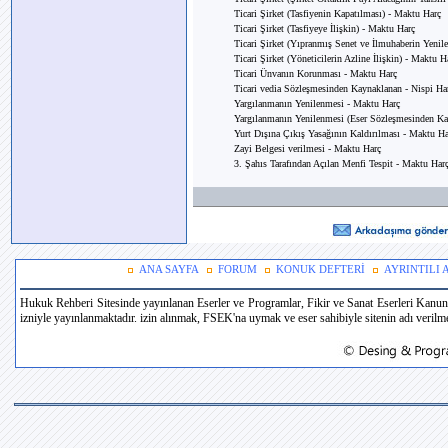
Ticari Şirket (Tasfiyenin Kapatılması) - Maktu Harç
Ticari Şirket (Tasfiyeye İlişkin) - Maktu Harç
Ticari Şirket (Yıpranmış Senet ve İlmuhaberin Yenile
Ticari Şirket (Yöneticilerin Azline İlişkin) - Maktu H
Ticari Ünvanın Korunması - Maktu Harç
Ticari vedia Sözleşmesinden Kaynaklanan - Nispi Ha
Yargılanmanın Yenilenmesi - Maktu Harç
Yargılanmanın Yenilenmesi (Eser Sözleşmesinden Ka
Yurt Dışına Çıkış Yasağının Kaldırılması - Maktu Ha
Zayi Belgesi verilmesi - Maktu Harç
3. Şahıs Tarafından Açılan Menfi Tespit - Maktu Har
ANA SAYFA
FORUM
KONUK DEFTERİ
AYRINTILI
Hukuk Rehberi Sitesinde yayınlanan Eserler ve Programlar, Fikir ve Sanat Eserleri Kanun
izniyle yayınlanmaktadır. izin alınmak, FSEK'na uymak ve eser sahibiyle sitenin adı verilmek 