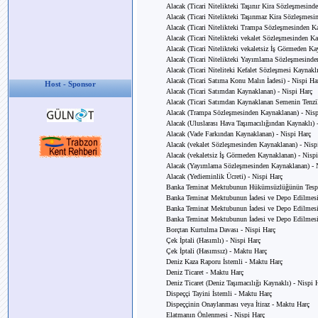
Alacak (Ticari Nitelikteki Taşınır Kira Sözleşmesind
Alacak (Ticari Nitelikteki Taşınmaz Kira Sözleşmesi
Alacak (Ticari Nitelikteki Trampa Sözleşmesinden K
Alacak (Ticari Nitelikteki vekalet Sözleşmesinden K
Alacak (Ticari Nitelikteki vekaletsiz İş Görmeden Ka
Alacak (Ticari Nitelikteki Yayımlama Sözleşmesinde
Alacak (Ticari Niteliteki Kefalet Sözleşmesi Kaynaklı
Alacak (Ticari Satıma Konu Malın İadesi) - Nispi Ha
Host - Sponsor
Alacak (Ticari Satımdan Kaynaklanan) - Nispi Harç
Alacak (Ticari Satımdan Kaynaklanan Semenin Tenzil
Alacak (Trampa Sözleşmesinden Kaynaklanan) - Nisp
Alacak (Uluslarası Hava Taşımacılığından Kaynaklı) 
Alacak (Vade Farkından Kaynaklanan) - Nispi Harç
Alacak (vekalet Sözleşmesinden Kaynaklanan) - Nisp
Alacak (vekaletsiz İş Görmeden Kaynaklanan) - Nisp
Alacak (Yayımlama Sözleşmesinden Kaynaklanan) - 
Alacak (Yedieminlik Ücreti) - Nispi Harç
Banka Teminat Mektubunun Hükümsüzlüğünün Tespit
Banka Teminat Mektubunun İadesi ve Depo Edilmesi
Banka Teminat Mektubunun İadesi ve Depo Edilmesi 
Banka Teminat Mektubunun İadesi ve Depo Edilmesi (
Borçtan Kurtulma Davası - Nispi Harç
Çek İptali (Hasımlı) - Nispi Harç
Çek İptali (Hasımsız) - Maktu Harç
Deniz Kaza Raporu İstemli - Maktu Harç
Deniz Ticaret - Maktu Harç
Deniz Ticaret (Deniz Taşımacılığı Kaynaklı) - Nispi 
Dispeççi Tayini İstemli - Maktu Harç
Dispeççinin Onaylanması veya İtiraz - Maktu Harç
Elatmanın Önlenmesi - Nispi Harç