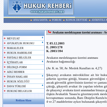
ANA SAYFA
FORUM
KONUK DEFTERİ
AYRINTILI
Avukatın meslektaşının üzerini aratması - Av
MEVZUAT
T. 05.12.2003
AVUKATLIK HUKUKU
E. 2003/278
MAKALELER
K. 2003/394
HUKUK HABERLERİ
Avukatın meslektaşının üzerini aratması
FAYDALI BİLGİLER
Avukatın bağımsızlığı
İÇTİHATLAR
DİLEKÇE-FORM
(Av. K. m. 58; Av. Meslek Kuralları m. 4,27)
ADLİ REHBER
Şikayetçi avukatın müvekkiline ait bir huku
İNSAN HAKLARI
şirketin işyerine gittiği, binanın güvenliğini
HUKUK SÖZLÜĞÜ
ancak güvenlik görevlisinin üzerini ve çantası
çıktığı, şikayetli avukat ile yapılan telefon
DAVA TÜRLERİ
de şikayetçi avukata üzeri aranmadan binaya g
HUKUKİ BELGELER
ilişkin Avukatlık Yasası'nı gözetmeyerek meslek 
kovuşturması sonunda, Baro Disiplin Kurulu'n
Reklam Alanı
4 ve 27.maddelerine aykırı bulunarak şikayetlin