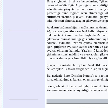
Dosya içindeki bilgi ve belgelerden, ?şikay
personel müdürlüğünü yaptığı şirkete gittiğ
görevlisinin şikayetçi avukatın üzerini ve çan
gösterdiği buna rağmen içeri alınmadığı, ol
ettirilmesi üzerine, şikayetli avukatın, şi
takdirde içeri alınmayacağını şikayetçiye ve gü
Avukatın bağımsızlığının sağlanmasına önemli
Ağır cezayı gerektiren suçüstü halleri dışınd
hukuka tabi kurum ve kuruluşlarda Avukatlı
çıkmakta, Avukat kimliği gösterilmesine rağ
edilerek, avukatın üzeri ve çantası aranmak 
içeri girişlerde avukatın ayrıca üzerinin ve ç
avukat olmaları halinde, Yasa'nın 58.maddes
şirketin personel müdürü ve avukat olan şikaye
binasına alınmayacağını bildirmiş ve güvenlik g
Şikayetli avukatın bu eylemi Avukatlık Yas
açıkça aykırılık teşkil ettiğinden, disiplin suç
Bu nedenle Baro Disiplin Kurulu'nca yapıla
itiraz olmadığından kararın onanması gerekmişt
Sonuç olarak, itirazın reddiyle, İstanbul Ba
kararının onanmasına
,
oybirliği ile karar verild