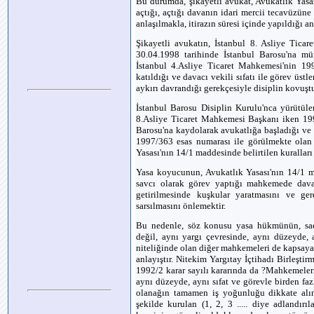
Bu durumda, şikayetli avukat, Avukatlık Yasası
açtığı, açtığı davanın idari mercii tecavüzün
anlaşılmakla, itirazın süresi içinde yapıldığı an
Şikayetli avukatın, İstanbul 8. Asliye Tica
30.04.1998 tarihinde İstanbul Barosu'na mür
İstanbul 4.Asliye Ticaret Mahkemesi'nin 199
katıldığı ve davacı vekili sıfatı ile görev üs
aykırı davrandığı gerekçesiyle disiplin kovuştu
İstanbul Barosu Disiplin Kurulu'nca yürütüle
8.Asliye Ticaret Mahkemesi Başkanı iken 199
Barosu'na kaydolarak avukatlığa başladığı ve
1997/363 esas numarası ile görülmekte olan 
Yasası'nın 14/1 maddesinde belirtilen kuralları 
Yasa koyucunun, Avukatlık Yasası'nın 14/1 
savcı olarak görev yaptığı mahkemede dava
getirilmesinde kuşkular yaratmasını ve g
sarsılmasını önlemektir.
Bu nedenle, söz konusu yasa hükmünün, sad
değil, aynı yargı çevresinde, aynı düzeyde
niteliğinde olan diğer mahkemeleri de kapsa
anlayıştır. Nitekim Yargıtay İçtihadı Birleşt
1992/2 karar sayılı kararında da ?Mahkemeler
aynı düzeyde, aynı sıfat ve görevle birden f
olanağın tamamen iş yoğunluğu dikkate alın
şekilde kurulan (1, 2, 3 ..... diye adlandı