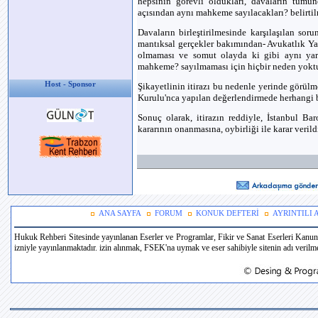
hepsinin görevli oldukları, davaların tümün
açısından aynı mahkeme sayılacakları? belirtilm
Davaların birleştirilmesinde karşılaşılan so
mantıksal gerçekler bakımından- Avukatlık Y
olmaması ve somut olayda ki gibi aynı yarg
mahkeme? sayılmaması için hiçbir neden yoktu
Host - Sponsor
Şikayetlinin itirazı bu nedenle yerinde görül
Kurulu'nca yapılan değerlendirmede herhangi b
Sonuç olarak, itirazın reddiyle, İstanbul Ba
kararının
onanmasına,
oybirliği ile karar verild
ANA SAYFA
FORUM
KONUK DEFTERİ
AYRINTILI
Hukuk Rehberi Sitesinde yayınlanan Eserler ve Programlar, Fikir ve Sanat Eserleri Kanun
izniyle yayınlanmaktadır. izin alınmak, FSEK'na uymak ve eser sahibiyle sitenin adı verilmek 