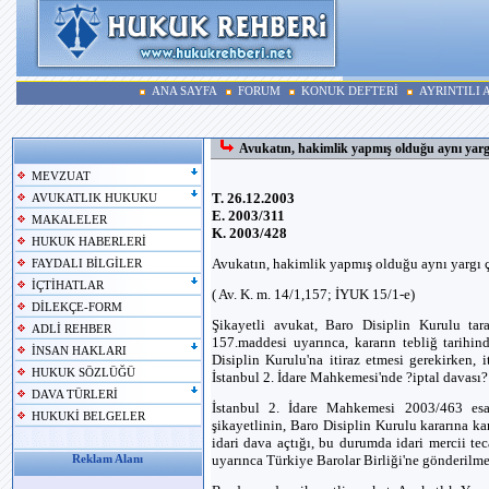
ANA SAYFA
FORUM
KONUK DEFTERİ
AYRINTILI
Avukatın, hakimlik yapmış olduğu aynı yargı
MEVZUAT
T. 26.12.2003
AVUKATLIK HUKUKU
E. 2003/311
MAKALELER
K. 2003/428
HUKUK HABERLERİ
Avukatın, hakimlik yapmış olduğu aynı yargı ç
FAYDALI BİLGİLER
İÇTİHATLAR
( Av. K. m. 14/1,157; İYUK 15/1-e)
DİLEKÇE-FORM
Şikayetli avukat, Baro Disiplin Kurulu tara
ADLİ REHBER
157.maddesi uyarınca, kararın tebliğ tarihin
İNSAN HAKLARI
Disiplin Kurulu'na itiraz etmesi gerekirken, it
HUKUK SÖZLÜĞÜ
İstanbul 2. İdare Mahkemesi'nde ?iptal davası? 
DAVA TÜRLERİ
İstanbul 2. İdare Mahkemesi 2003/463 esas
HUKUKİ BELGELER
şikayetlinin, Baro Disiplin Kurulu kararına ka
idari dava açtığı, bu durumda idari mercii t
uyarınca Türkiye Barolar Birliği'ne gönderilmes
Reklam Alanı