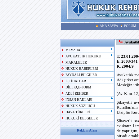
ANA SAYFA
FORUM
Avukatlık
MEVZUAT
T. 23.01.200
AVUKATLIK HUKUKU
E. 2003/341
MAKALELER
K. 2004/9
HUKUK HABERLERİ
Avukatlık me
FAYDALI BİLGİLER
Adi şirket or
İÇTİHATLAR
Mesleğin itib
DİLEKÇE-FORM
(Av. K. m. 12
ADLİ REHBER
İNSAN HAKLARI
Şîkayetli a
HUKUK SÖZLÜĞÜ
Kuralları'nı
Disiplin Kuru
DAVA TÜRLERİ
HUKUKİ BELGELER
Şîkayetli sa
avukatın Limi
de yaptığını
Reklam Alanı
bir adi ortakl