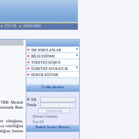
ÜYE OL
AMACIMIZ
SIK SORULANLAR
BİLGİ EDİNME
TÜKETİCİ KÖŞESİ
ÜCRETSİZ AVUKATLIK
HUKUK EĞİTİMİ
Üyelik işlemleri
K.Adı
4, TBB Meslek
Parola
ı sonunda Baro
Şifremi Unuttum
ket olduğunu,
Üye Ol
ca vekilliğini
Hukuk Arama Motoru
adığını, bunun