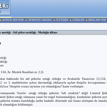
KONUK DEFTERİ
AYRINTILI ARAMA
İLETİŞİM
LİNKLER
REKLAM VER
 mesleği - Adi şirket ortaklığı - Mesleğin itibarı
4
sleği
taklığı
arı
, 134; Av. Meslek Kuralları m. 2,3)
vukat hakkında bir adi şirketin ortağı olduğu ve Avukatlık Yasası'nın 12,13
n 2. ve 3. maddelerine aykırı davrandığı iddiasıyla açılan disiplin kovuşturmas
lu'nca ?disiplin cezası tayinine yer olmadığına? karar verilmiştir.
vunmasında ?özetle- ortağı olduğu şirketin ?adi ortaklık? değil Limited Şir
ted Şirket ortağı olmasına yasal bir engel bulunmadığını, kurdukları şirketin ayrı
, şirketin resmen kurulduğu tarihe kadarki dönemde tali lisans sözleşme de imzal
ık olmadığını bildirmiştir.