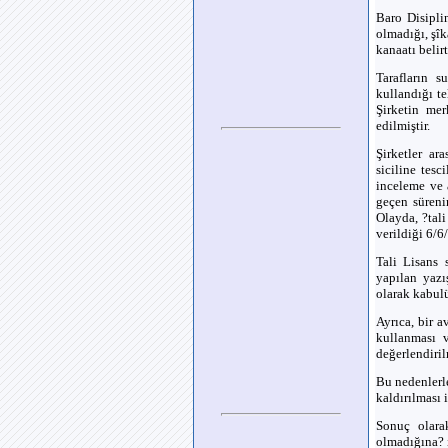
Baro Disipli
olmadığı, şîk
kanaatı belirt
Tarafların s
kullandığı te
Şirketin mer
edilmiştir.
Şirketler ar
siciline tesc
inceleme ve 
geçen süreni
Olayda, ?tal
verildiği 6/6
Tali Lisans 
yapılan yazı
olarak kabul
Ayrıca, bir a
kullanması v
değerlendiril
Bu nedenlerl
kaldırılması i
Sonuç olarak
olmadığına? 