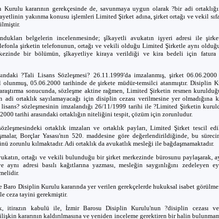
n Kurulu kararının gerekçesinde de, savunmaya uygun olarak ?bir adi ortaklığ
ayetlinin yakınma konusu işlemleri Limited Şirket adına, şirket ortağı ve vekil sıfa
ilmiştir.
undukları belgelerin incelenmesinde; şîkayetli avukatın işyeri adresi ile şirke
lefonla şirketin telefonunun, ortağı ve vekili olduğu Limited Şirketle aynı olduğ
kezinde bir bölümün, şîkayetliye kiraya verildiği ve kira bedeli için fatura k
asındaki ?Tali Lisans Sözleşmesi? 26.11.1999'da imzalanmış, şirket 06.06.2000
il olunmuş, 05.06.2000 tarihinde de şirkete müdür-temsilci atanmıştır. Disiplin K
araştırma sonucunda, sözleşme aktine rağmen, Limited Şirketin resmen kurulduğu
n adi ortaklık sayılamayacağı için disiplin cezası verilmesine yer olmadığına ka
i lisans? sözleşmesinin imzalandığı 26/11/1999 tarihi ile ?Limited Şirketin kurul
/2000 tarihi arasındaki ortaklığın niteliğini tespit, çözüm için zorunludur.
sözleşmesindeki ortaklık imzaları ve ortaklık payları, Limited Şirket tescil ed
şmalar, Borçlar Yasası'nın 520. maddesine göre değerlendirildiğinde, bu süreci
ünü zorunlu kılmaktadır. Adi ortaklık da avukatlık mesleği ile bağdaşmamaktadır.
vukatın, ortağı ve vekili bulunduğu bir şirket merkezinde bürosunu paylaşarak, ay
e aynı adresi basılı kağıtlarına yazması, mesleğin saygınlığını zedeleyen ey
melidir.
e Baro Disiplin Kurulu kararında yer verilen gerekçelerde hukuksal isabet görülme
le ceza tayini gerekmiştir.
, itirazın kabulü ile, İzmir Barosu Disiplin Kurulu'nun ?disiplin cezası ve
ilişkin kararının kaldırılmasına ve yeniden inceleme gerektiren bir halin bulunma