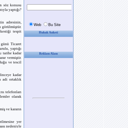
ın söz konusu
tıyla yaptığı?
tin adresinin,
u görülmüştür.
estiği tespit
Hukuk Anketi
 günü Ticaret
urulu, yaptığı
 tarihe kadar
Reklam Alanı
rar vermiştir.
duğu ve tescil
ilinceye kadar
n adi ortaklık
nı telefonları
lemler olarak
miş ve kararın
rilmesine yer
ması nedeniyle