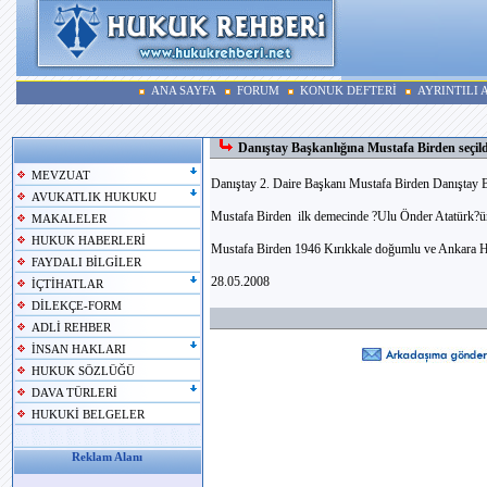
ANA SAYFA
FORUM
KONUK DEFTERİ
AYRINTILI
Danıştay Başkanlığına Mustafa Birden seçild
MEVZUAT
Danıştay 2. Daire Başkanı Mustafa Birden Danıştay Ba
AVUKATLIK HUKUKU
Mustafa Birden ilk demecinde ?Ulu Önder Atatürk?ün 
MAKALELER
HUKUK HABERLERİ
Mustafa Birden 1946 Kırıkkale doğumlu ve Ankara 
FAYDALI BİLGİLER
28.05.2008
İÇTİHATLAR
DİLEKÇE-FORM
ADLİ REHBER
İNSAN HAKLARI
HUKUK SÖZLÜĞÜ
DAVA TÜRLERİ
HUKUKİ BELGELER
Reklam Alanı