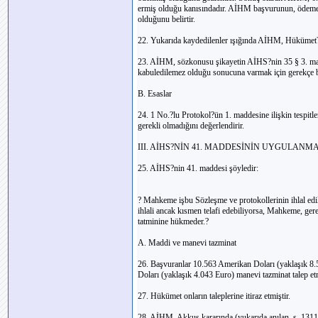
ermiş olduğu kanısındadır. AİHM başvurunun, ödeme 
olduğunu belirtir.
22. Yukarıda kaydedilenler ışığında AİHM, Hükümet?in
23. AİHM, sözkonusu şikayetin AİHS?nin 35 § 3. mad
kabuledilemez olduğu sonucuna varmak için gerekçe 
B. Esaslar
24. 1 No.?lu Protokol?ün 1. maddesine ilişkin tespitl
gerekli olmadığını değerlendirir.
III. AİHS?NİN 41. MADDESİNİN UYGULANMA
25. AİHS?nin 41. maddesi şöyledir:
? Mahkeme işbu Sözleşme ve protokollerinin ihlal edil
ihlali ancak kısmen telafi edebiliyorsa, Mahkeme, gere
tatminine hükmeder.?
A. Maddi ve manevi tazminat
26. Başvuranlar 10.563 Amerikan Doları (yaklaşık 8.5
Doları (yaklaşık 4.043 Euro) manevi tazminat talep etm
27. Hükümet onların taleplerine itiraz etmiştir.
28. AİHM, Akkuş kararında (yukarıda anılan, s. 1311