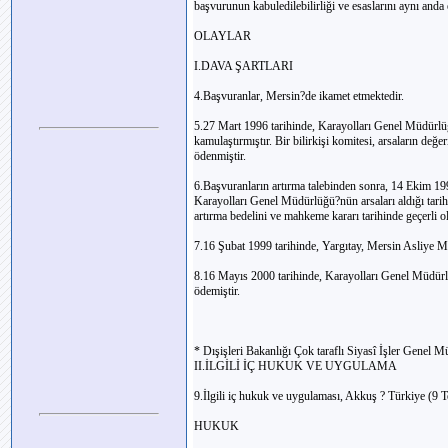
başvurunun kabuledilebilirliği ve esaslarını aynı anda 
OLAYLAR
I.DAVA ŞARTLARI
4.Başvuranlar, Mersin?de ikamet etmektedir.
5.27 Mart 1996 tarihinde, Karayolları Genel Müdürlüğü
kamulaştırmıştır. Bir bilirkişi komitesi, arsaların değ
ödenmiştir.
6.Başvuranların artırma talebinden sonra, 14 Ekim 1
Karayolları Genel Müdürlüğü?nün arsaları aldığı tari
artırma bedelini ve mahkeme kararı tarihinde geçerli o
7.16 Şubat 1999 tarihinde, Yargıtay, Mersin Asliye M
8.16 Mayıs 2000 tarihinde, Karayolları Genel Müdürl
ödemiştir.
* Dışişleri Bakanlığı Çok taraflı Siyasî İşler Genel 
II.İLGİLİ İÇ HUKUK VE UYGULAMA
9.İlgili iç hukuk ve uygulaması, Akkuş ? Türkiye (9
HUKUK