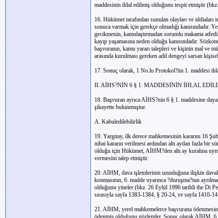
maddesinin ihlal edilmiş olduğunu tespit etmiştir (bkz
16. Hükümet tarafından sunulan olayları ve iddiaları 
sonuca varmak için gerekçe olmadığı kanısındadır. Y
gecikmenin, kamulaştırmadan sorumlu makama atfedileb
kayıp yaşamasına neden olduğu kanısındadır. Sözkon
başvuranın, kamu yararı talepleri ve kişinin mal ve 
arasında kurulması gereken adil dengeyi sarsan kişise
17. Sonuç olarak, 1 No.lu Protokol?ün 1. maddesi ihlal
II. AİHS?NİN 6 § 1. MADDESİNİN İHLAL EDİL
18. Başvuran ayrıca AİHS?nin 6 § 1. maddesine daya
şikayette bulunmuştur.
A. Kabuledilebilirlik
19. Yargıtay, ilk derece mahkemesinin kararını 16 Ş
nihai kararın verilmesi ardından altı aydan fazla bir
olduğu için Hükümet, AİHM?den altı ay kuralına uym
vermesini talep etmiştir.
20. AİHM, dava işlemlerinin uzunluğuna ilişkin daval
konmasının, 6. madde uyarınca ?duruşma?nın ayrılmaz b
olduğunu yineler (bkz. 26 Eylül 1996 tarihli the Di P
sırasıyla sayfa 1383-1384, § 20-24, ve sayfa 1410-14
21. AİHM, yerel mahkemelerce başvurana ödenmesine 
ödenmiş olduğunu gözlemler. Sonuç olarak AİHM, 6.