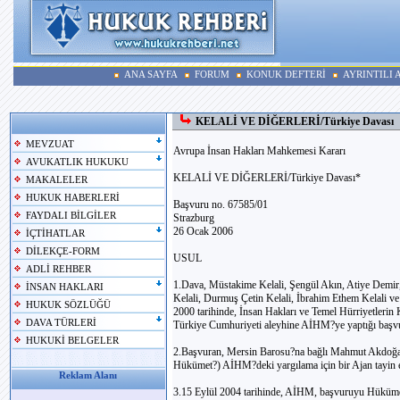
ANA SAYFA
FORUM
KONUK DEFTERİ
AYRINTILI
KELALİ VE DİĞERLERİ/Türkiye Davası
MEVZUAT
Avrupa İnsan Hakları Mahkemesi Kararı
AVUKATLIK HUKUKU
KELALİ VE DİĞERLERİ/Türkiye Davası*
MAKALELER
HUKUK HABERLERİ
Başvuru no. 67585/01
FAYDALI BİLGİLER
Strazburg
26 Ocak 2006
İÇTİHATLAR
DİLEKÇE-FORM
USUL
ADLİ REHBER
1.Dava, Müstakime Kelali, Şengül Akın, Atiye Demir
İNSAN HAKLARI
Kelali, Durmuş Çetin Kelali, İbrahim Ethem Kelali ve 
HUKUK SÖZLÜĞÜ
2000 tarihinde, İnsan Hakları ve Temel Hürriyetleri
DAVA TÜRLERİ
Türkiye Cumhuriyeti aleyhine AİHM?ye yaptığı başv
HUKUKİ BELGELER
2.Başvuran, Mersin Barosu?na bağlı Mahmut Akdoğan i
Hükümet?) AİHM?deki yargılama için bir Ajan tayin e
Reklam Alanı
3.15 Eylül 2004 tarihinde, AİHM, başvuruyu Hükümet