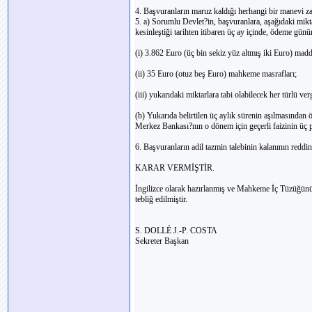
4. Başvuranların maruz kaldığı herhangi bir manevi zara
5. a) Sorumlu Devlet?in, başvuranlara, aşağıdaki mikt
kesinleştiği tarihten itibaren üç ay içinde, ödeme g
(i) 3.862 Euro (üç bin sekiz yüz altmış iki Euro) madd
(ii) 35 Euro (otuz beş Euro) mahkeme masrafları;
(iii) yukarıdaki miktarlara tabi olabilecek her türlü ver
(b) Yukarıda belirtilen üç aylık sürenin aşılmasından
Merkez Bankası?nın o dönem için geçerli faizinin üç p
6. Başvuranların adil tazmin talebinin kalanının reddi
KARAR VERMİŞTİR.
İngilizce olarak hazırlanmış ve Mahkeme İç Tüzüğünün
tebliğ edilmiştir.
S. DOLLÉ J.-P. COSTA
Sekreter Başkan