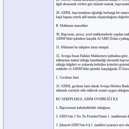
ilgili ekonomik verileri göz önünde tutarak, başvuran
29. AİHM, başvuranların uğradığı herhangi bir manevi 
başlı başına yeterli adil tazmin oluşturduğunu değerlen
B. Mahkeme masrafları
30. Başvuran, ayrıca, yerel mahkemelerde yapılan ma
AİHM?deki işlemlere karşılık 42 ABD Doları (yaklaşık
31. Hükümet bu taleplere itiraz etmiştir.
32. Avrupa İnsan Hakları Mahkemesi içtihadına göre, 
miktarının makul olduğu kanıtlandığı durumda başvur
olduğu bilgileri ve yukarıda belirtilen kriterleri göz
reddeder ve AİHM?deki işlemler karşılığında 35 Euro
C. Gecikme faizi
33. AİHM, gecikme faizi olarak Avrupa Merkez Bankası
eklemek suretiyle elde edilecek oranın uygun olduğuna
BU SEBEPLERLE, AİHM OYBİRLİĞİ İLE
1. Başvurunun kabuledilebilir olduğuna;
2. AİHS?nin 1 No.?lu Protokol?ünün 1. maddesinin ihl
3. Şikayeti AİHS?nin 6 § 1. maddesi uyarınca ayrı ola