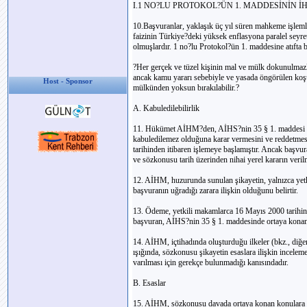
I.1 NO?LU PROTOKOL?ÜN 1. MADDESİNİN İH
10.Başvuranlar, yaklaşık üç yıl süren mahkeme işlemler
faizinin Türkiye?deki yüksek enflasyona paralel seyre
olmuşlardır. 1 no?lu Protokol?ün 1. maddesine atıfta 
?Her gerçek ve tüzel kişinin mal ve mülk dokunulmazlı
ancak kamu yararı sebebiyle ve yasada öngörülen koşu
Host - Sponsor
mülkünden yoksun bırakılabilir.?
A. Kabuledilebilirlik
11. Hükümet AİHM?den, AİHS?nin 35 § 1. maddesi bağ
kabuledilemez olduğuna karar vermesini ve reddetmes
tarihinden itibaren işlemeye başlamıştır. Ancak baş
ve sözkonusu tarih üzerinden nihai yerel kararın veril
12. AİHM, huzurunda sunulan şikayetin, yalnızca yet
başvuranın uğradığı zarara ilişkin olduğunu belirtir.
13. Ödeme, yetkili makamlarca 16 Mayıs 2000 tarihi
başvuran, AİHS?nin 35 § 1. maddesinde ortaya konan 
14. AİHM, içtihadında oluşturduğu ilkeler (bkz., diğe
ışığında, sözkonusu şikayetin esaslara ilişkin incele
varılması için gerekçe bulunmadığı kanısındadır.
B. Esaslar
15. AİHM, sözkonusu davada ortaya konan konulara be