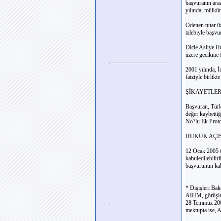
başvuranın araz
yılında, mülkün
Ödenen tutar ü
talebiyle başv
Dicle Asliye H
üzere gecikme f
2001 yılında, 
faiziyle birlik
ŞİKAYETLE
Başvuran, Türk
değer kaybetti
No?lu Ek Prot
HUKUK AÇI
12 Ocak 2005 
kabuledilebilir
başvurunun kabul
* Dışişleri Bak
AİHM, görüşleri
28 Temmuz 2005
mektupta ise, 