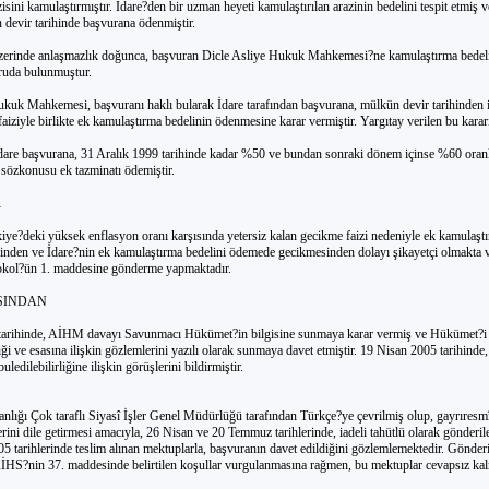
isini kamulaştırmıştır. İdare?den bir uzman heyeti kamulaştırılan arazinin bedelini tespit etmiş v
 devir tarihinde başvurana ödenmiştir.
zerinde anlaşmazlık doğunca, başvuran Dicle Asliye Hukuk Mahkemesi?ne kamulaştırma bedelin
uruda bulunmuştur.
ukuk Mahkemesi, başvuranı haklı bularak İdare tarafından başvurana, mülkün devir tarihinden i
aiziyle birlikte ek kamulaştırma bedelinin ödenmesine karar vermiştir. Yargıtay verilen bu kararı
İdare başvurana, 31 Aralık 1999 tarihinde kadar %50 ve bundan sonraki dönem içinse %60 oran
te sözkonusu ek tazminatı ödemiştir.
R
iye?deki yüksek enflasyon oranı karşısında yetersiz kalan gecikme faizi nedeniyle ek kamulaşt
ğinden ve İdare?nin ek kamulaştırma bedelini ödemede gecikmesinden dolayı şikayetçi olmakta ve
okol?ün 1. maddesine gönderme yapmaktadır.
SINDAN
tarihinde, AİHM davayı Savunmacı Hükümet?in bilgisine sunmaya karar vermiş ve Hükümet?i
liği ve esasına ilişkin gözlemlerini yazılı olarak sunmaya davet etmiştir. 19 Nisan 2005 tarihind
edilebilirliğine ilişkin görüşlerini bildirmiştir.
anlığı Çok taraflı Siyasî İşler Genel Müdürlüğü tarafından Türkçe?ye çevrilmiş olup, gayrıresm
ni dile getirmesi amacıyla, 26 Nisan ve 20 Temmuz tarihlerinde, iadeli tahütlü olarak gönderi
 tarihlerinde teslim alınan mektuplarla, başvuranın davet edildiğini gözlemlemektedir. Gönder
AİHS?nin 37. maddesinde belirtilen koşullar vurgulanmasına rağmen, bu mektuplar cevapsız kalm