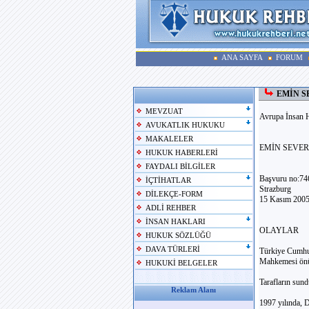
ANA SAYFA
FORUM
EMİN SE
MEVZUAT
Avrupa İnsan 
AVUKATLIK HUKUKU
MAKALELER
EMİN SEVER/T
HUKUK HABERLERİ
FAYDALI BİLGİLER
Başvuru no:74
İÇTİHATLAR
Strazburg
DİLEKÇE-FORM
15 Kasım 200
ADLİ REHBER
İNSAN HAKLARI
OLAYLAR
HUKUK SÖZLÜĞÜ
DAVA TÜRLERİ
Türkiye Cumhur
Mahkemesi önün
HUKUKİ BELGELER
Tarafların sund
Reklam Alanı
1997 yılında, D