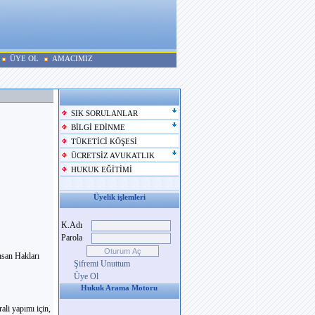
ÜYE OL
AMACIMIZ
SIK SORULANLAR
BİLGİ EDİNME
TÜKETİCİ KÖŞESİ
ÜCRETSİZ AVUKATLIK
HUKUK EĞİTİMİ
Üyelik işlemleri
K.Adı
Parola
nsan Hakları
Şifremi Unuttum
Üye Ol
Hukuk Arama Motoru
ali yapımı için,