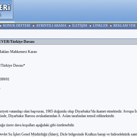
KONUK DEFTERİ
AYRINTILI ARAMA
İLETİŞİM
LİNKLER
REKLAM VER
VER/Türkiye Davası
Hakları Mahkemesi Kararı
ürkiye Davası*
699/01
5
iyeti vatandaşı olan başvuran, 1905 doğumlu olup Diyarbakır?da ikamet etmektedir. Avrupa İ
de, Diyarbakır Barosu avukatlarından A. Aslan tarafından temsil edilmektedir.
uğu üzere dava koşulları aşağıdaki gibi özetlenebilir.
evlet Su İşleri Genel Müdürlüğü (İdare), Dicle bölgesinde Kralkızı barajı ve hidroelektirik santr