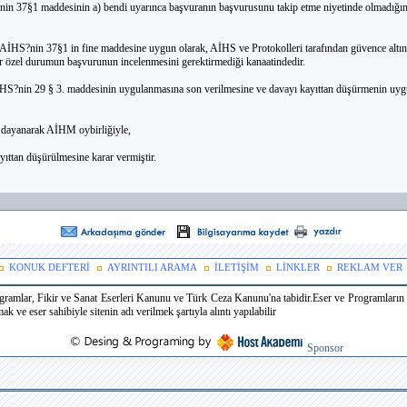
 37§1 maddesinin a) bendi uyarınca başvuranın başvurusunu takip etme niyetinde olmadığın
İHS?nin 37§1 in fine maddesine uygun olarak, AİHS ve Protokolleri tarafından güvence altına
ir özel durumun başvurunun incelenmesini gerektirmediği kanaatindedir.
HS?nin 29 § 3. maddesinin uygulanmasına son verilmesine ve davayı kayıttan düşürmenin uy
 dayanarak AİHM oybirliğiyle,
ıttan düşürülmesine karar vermiştir.
KONUK DEFTERİ
AYRINTILI ARAMA
İLETİŞİM
LİNKLER
REKLAM VER
ramlar, Fikir ve Sanat Eserleri Kanunu ve Türk Ceza Kanunu'na tabidir.Eser ve Programların k
 ve eser sahibiyle sitenin adı verilmek şartıyla alıntı yapılabilir
Sponsor