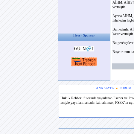
AİHM, AİHS?nin
vermiştir.
Ayrıca AİHM, A
ihlal eden hiçb
Bu nedenle, Aİ
karar vermiştir.
Host - Sponsor
Bu gerekçelere
Başvurunun kay
ANA SAYFA
FORUM
Hukuk Rehberi Sitesinde yayınlanan Eserler ve Prog
izniyle yayınlanmaktadır. izin alınmak, FSEK'na uymak