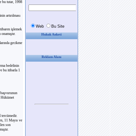
e bu tutar, 1998
in artırılması
tibaren işlemek
 onamıştır.
Hukuk Anketi
larında gecikme
Reklam Alanı
ırma bedelinin
 bu itibarla 1
 başvurunun
e, Hükümet
î tercümedir.
len, 11 Mayıs ve
ilen son
ıştır.