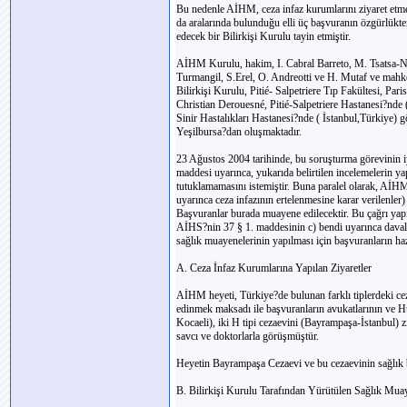
Bu nedenle AİHM, ceza infaz kurumlarını ziyaret et
da aralarında bulunduğu elli üç başvuranın özgürlükte
edecek bir Bilirkişi Kurulu tayin etmiştir.
AİHM Kurulu, hakim, I. Cabral Barreto, M. Tsatsa-Nik
Turmangil, S.Erel, O. Andreotti ve H. Mutaf ve mahk
Bilirkişi Kurulu, Pitié- Salpetriere Tıp Fakültesi, Par
Christian Derouesné, Pitié-Salpetriere Hastanesi?nde
Sinir Hastalıkları Hastanesi?nde ( İstanbul,Türkiye) 
Yeşilbursa?dan oluşmaktadır.
23 Ağustos 2004 tarihinde, bu soruşturma görevinin
maddesi uyarınca, yukarıda belirtilen incelemelerin yap
tutuklamamasını istemiştir. Buna paralel olarak, AİH
uyarınca ceza infazının ertelenmesine karar verilenler
Başvuranlar burada muayene edilecektir. Bu çağrı yapı
AİHS?nin 37 § 1. maddesinin c) bendi uyarınca davalar
sağlık muayenelerinin yapılması için başvuranların ha
A. Ceza İnfaz Kurumlarına Yapılan Ziyaretler
AİHM heyeti, Türkiye?de bulunan farklı tiplerdeki ce
edinmek maksadı ile başvuranların avukatlarının ve Hük
Kocaeli), iki H tipi cezaevini (Bayrampaşa-İstanbul) ziy
savcı ve doktorlarla görüşmüştür.
Heyetin Bayrampaşa Cezaevi ve bu cezaevinin sağlık bir
B. Bilirkişi Kurulu Tarafından Yürütülen Sağlık Muay