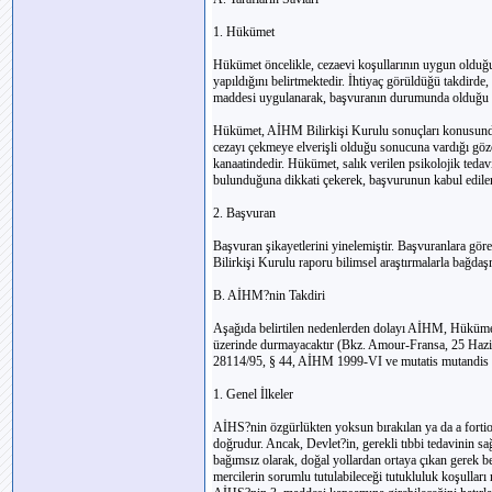
1. Hükümet
Hükümet öncelikle, cezaevi koşullarının uygun olduğun
yapıldığını belirtmektedir. İhtiyaç görüldüğü takdird
maddesi uygulanarak, başvuranın durumunda olduğu gib
Hükümet, AİHM Bilirkişi Kurulu sonuçları konusunda
cezayı çekmeye elverişli olduğu sonucuna vardığı gö
kanaatindedir. Hükümet, salık verilen psikolojik teda
bulunduğuna dikkati çekerek, başvurunun kabul edilem
2. Başvuran
Başvuran şikayetlerini yinelemiştir. Başvuranlara g
Bilirkişi Kurulu raporu bilimsel araştırmalarla bağda
B. AİHM?nin Takdiri
Aşağıda belirtilen nedenlerden dolayı AİHM, Hüküme
üzerinde durmayacaktır (Bkz. Amour-Fransa, 25 Hazira
28114/95, § 44, AİHM 1999-VI ve mutatis mutandis S
1. Genel İlkeler
AİHS?nin özgürlükten yoksun bırakılan ya da a fortio
doğrudur. Ancak, Devlet?in, gerekli tıbbi tedavinin 
bağımsız olarak, doğal yollardan ortaya çıkan gerek be
mercilerin sorumlu tutulabileceği tutukluluk koşulları 