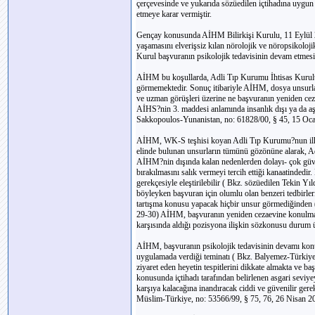
çerçevesinde ve yukarıda sözüedilen içtihadına uygun
etmeye karar vermiştir.
Gençay konusunda AİHM Bilirkişi Kurulu, 11 Eylül 20
yaşamasını elverişsiz kılan nörolojik ve nöropsikoloj
Kurul başvuranın psikolojik tedavisinin devam etmesin
AİHM bu koşullarda, Adli Tıp Kurumu İhtisas Kurulu?
görmemektedir. Sonuç itibariyle AİHM, dosya unsurla
ve uzman görüşleri üzerine ne başvuranın yeniden cez
AİHS?nin 3. maddesi anlamında insanlık dışı ya da aşa
Sakkopoulos-Yunanistan, no: 61828/00, § 45, 15 Oc
AİHM, WK-S teşhisi koyan Adli Tıp Kurumu?nun ilk t
elinde bulunan unsurların tümünü gözönüne alarak, A
AİHM?nin dışında kalan nedenlerden dolayı- çok güve
bırakılmasını salık vermeyi tercih ettiği kanaatinded
gerekçesiyle eleştirilebilir ( Bkz. sözüedilen Tekin Y
böyleyken başvuran için olumlu olan benzeri tedbirle
tartışma konusu yapacak hiçbir unsur görmediğinden ( 
29-30) AİHM, başvuranın yeniden cezaevine konulması
karşısında aldığı pozisyona ilişkin sözkonusu durum 
AİHM, başvuranın psikolojik tedavisinin devamı konus
uygulamada verdiği teminatı ( Bkz. Balyemez-Türkiye,
ziyaret eden heyetin tespitlerini dikkate almakta ve
konusunda içtihadı tarafından belirlenen asgari seviy
karşıya kalacağına inandıracak ciddi ve güvenilir ge
Müslim-Türkiye, no: 53566/99, § 75, 76, 26 Nisan 2