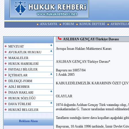
ANA SAYFA
FORUM
KONUK DEFTERİ
AYRINTILI
ASLIHAN GENÇAY/Türkiye Davası
MEVZUAT
Avrupa İnsan Hakları Mahkemesi Kararı
AVUKATLIK HUKUKU
MAKALELER
ASLIHAN GENÇAY/Türkiye Davası*
HUKUK HABERLERİ
FAYDALI BİLGİLER
Başvuru no:10057/04
1 Aralık 2005
İÇTİHATLAR
DİLEKÇE-FORM
KABULEDİLEMEZLİK KARARININ ÖZET ÇEVİ
ADLİ REHBER
İNSAN HAKLARI
OLAYLAR
HUKUK SÖZLÜĞÜ
DAVA TÜRLERİ
1974 doğumlu Aslıhan Gençay Türk vatandaşı olup,
avukatlarından G. Tuncer tarafından temsil edilmekted
HUKUKİ BELGELER
Tarafların sunduğu üzere dava koşulları aşağıdaki gibi 
Reklam Alanı
Başvuran, 10 Aralık 1996 tarihinde, İzmir Devlet G