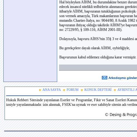
Hal böyleyken AİHM, bu durumdakine benzer durumlard
edecek insancıl nitelikli tedbirlerin alınmasını gerekt
itibariyle AİHM, başvuranın tutukluğunun psikolojik e
son vermek amacıyla, Türk makamlarının başvuran hakkı
mutandis Chartier-İtalya, no: 9044/80, 8 Aralık 1982 
başvuranın ihtiyaç olduğu takdirde AİHM?ye başvurm
no: 27229/95, § 109-116, AİHM 2001-III).
Dolayısıyla, başvuru AİHS?nin 35§ 3 ve 4 maddesi an
Bu gerekçelere dayalı olarak AİHM, oybirliğiyle,
Başvurunun kabul edilemez olduğuna karar vermiştir.
ANA SAYFA
FORUM
KONUK DEFTERİ
AYRINTILI
Hukuk Rehberi Sitesinde yayınlanan Eserler ve Programlar, Fikir ve Sanat Eserleri Kanun
izniyle yayınlanmaktadır. izin alınmak, FSEK'na uymak ve eser sahibiyle sitenin adı verilmek 