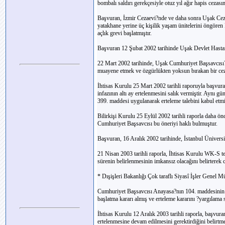
bombalı saldırı gerekçesiyle otuz yıl ağır hapis cezasına
Başvuran, İzmir Cezaevi?nde ve daha sonra Uşak Ceza
yatakhane yerine üç kişilik yaşam ünitelerini öngören
açlık grevi başlatmıştır.
Başvuran 12 Şubat 2002 tarihinde Uşak Devlet Hastane
22 Mart 2002 tarihinde, Uşak Cumhuriyet Başsavcısı?n
muayene etmek ve özgürlükten yoksun bırakan bir cezay
İhtisas Kurulu 25 Mart 2002 tarihli raporuyla başv
infazının altı ay ertelenmesini salık vermiştir. A
399. maddesi uygulanarak erteleme talebini kabul etmi
Bilirkişi Kurulu 25 Eylül 2002 tarihli raporla daha önc
Cumhuriyet Başsavcısı bu öneriyi haklı bulmuştur.
Başvuran, 16 Aralık 2002 tarihinde, İstanbul Üniversit
21 Nisan 2003 tarihli raporla, İhtisas Kurulu WK-S te
sürenin belirlenmesinin imkansız olacağını belirterek c
* Dışişleri Bakanlığı Çok taraflı Siyasî İşler Genel 
Cumhuriyet Başsavcısı Anayasa?nın 104. maddesinin
başlatma kararı almış ve erteleme kararını ?yargılama 
İhtisas Kurulu 12 Aralık 2003 tarihli raporla, başvu
ertelenmesine devam edilmesini gerektirdiğini belirtme