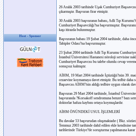
26 Aralık 2003 tarihinde Uşak Cumhuriyet Başsavcı
çıkarmıştır. Başvuran firar etmiştir.
30 Aralık 2003 başvuranın babası, Adli Tıp Kurumu
Cumhuriyet Başsavcılığı?na başvurmuştur. Başvuranın
kaşı itirazda bulunmuştur.
Host - Sponsor
Başvuranın babası 19 Şubat 2004 tarihinde, daha önce 
Tabipler Odası?na başvurmuştur.
23 Şubat 2004 tarihinde Adli Tıp Kurumu Cumhuriyet
İstanbul Üniversitesi Hastanesi nöroloji servisine nakl
Cumhuriyet Başsavcısı bu talebe olumlu cevap veremem
sonuçsuz kalmıştır.
AİHM, 19 Mart 2004 tarihinde İçtüzüğü?nün 39. madd
cezaevine koymamaya davet etmiştir. Bu tedbir daha s
Başsavcısı AİHM?nin aldığı tedbire uygun olarak dav
Başvuran 29 Mart 2004 tarihinde, İstanbul Üniversites
başvuranda ?Korsakoff sendromuna benzer? bazı semptom
doktorlar hafıza kaybını ortaya koymuşlardır.
AİHM ÖNÜNDEKİ USUL İŞLEMLERİ
Bu davalar 53 başvurudan oluşmaktadır ( Bkz. sözüe
Temmuz 2003 tarihinde dahil edilen ekle kendisine tan
tarihlerinde Türkiye?de soruşturma yapılmasına karar 