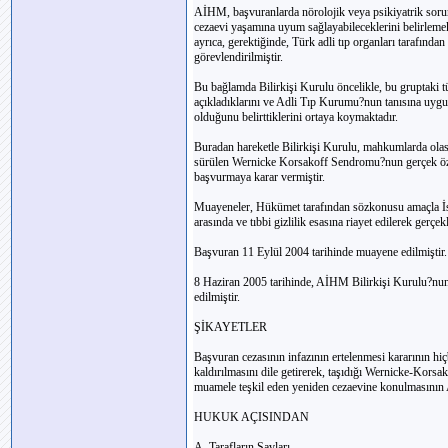
AİHM, başvuranlarda nörolojik veya psikiyatrik soru
cezaevi yaşamına uyum sağlayabileceklerini belirleme
ayrıca, gerektiğinde, Türk adli tıp organları tarafınd
görevlendirilmiştir.
Bu bağlamda Bilirkişi Kurulu öncelikle, bu gruptaki tüm 
açıkladıklarını ve Adli Tıp Kurumu?nun tanısına uyg
olduğunu belirttiklerini ortaya koymaktadır.
Buradan hareketle Bilirkişi Kurulu, mahkumlarda olası
sürülen Wernicke Korsakoff Sendromu?nun gerçek özell
başvurmaya karar vermiştir.
Muayeneler, Hükümet tarafından sözkonusu amaçla İst
arasında ve tıbbi gizlilik esasına riayet edilerek gerçekl
Başvuran 11 Eylül 2004 tarihinde muayene edilmiştir.
8 Haziran 2005 tarihinde, AİHM Bilirkişi Kurulu?nun 
edilmiştir.
ŞİKAYETLER
Başvuran cezasının infazının ertelenmesi kararının hi
kaldırılmasını dile getirerek, taşıdığı Wernicke-Korsak
muamele teşkil eden yeniden cezaevine konulmasının A
HUKUK AÇISINDAN
A. Tarafların Savları