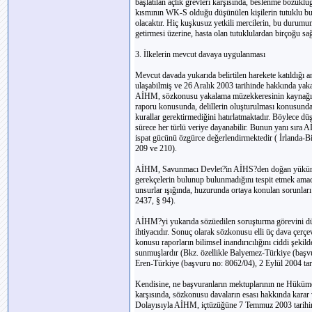
başlatılan açlık grevleri karşısında, beslenme bozukluğu
kısmının WK-S olduğu düşünülen kişilerin tutuklu bul
olacaktır. Hiç kuşkusuz yetkili mercilerin, bu durum
getirmesi üzerine, hasta olan tutuklulardan birçoğu sağl
3. İlkelerin mevcut davaya uygulanması
Mevcut davada yukarıda belirtilen harekete katıldığı
ulaşabilmiş ve 26 Aralık 2003 tarihinde hakkında yak
AİHM, sözkonusu yakalama müzekkeresinin kaynağını
raporu konusunda, delillerin oluşturulması konusunda
kurallar gerektirmediğini hatırlatmaktadır. Böylece 
sürece her türlü veriye dayanabilir. Bunun yanı sıra 
ispat gücünü özgürce değerlendirmektedir ( İrlanda-Bir
209 ve 210).
AİHM, Savunmacı Devlet?in AİHS?den doğan yükümlül
gerekçelerin bulunup bulunmadığını tespit etmek amacı
unsurlar ışığında, huzurunda ortaya konulan sorunları 
2437, § 94).
AİHM?yi yukarıda sözüedilen soruşturma görevini düze
ihtiyacıdır. Sonuç olarak sözkonusu elli üç dava çerç
konusu raporların bilimsel inandırıcılığını ciddi şeki
sunmuşlardır (Bkz. özellikle Balyemez-Türkiye (başvur
Eren-Türkiye (başvuru no: 8062/04), 2 Eylül 2004 tarihl
Kendisine, ne başvuranların mektuplarının ne Hükümet
karşısında, sözkonusu davaların esası hakkında karar
Dolayısıyla AİHM, içtüzüğüne 7 Temmuz 2003 tarihinde