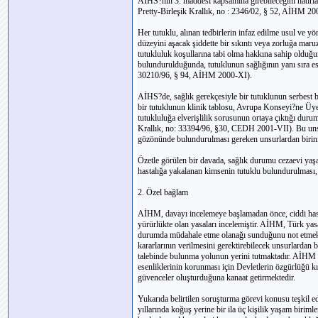
AİHS?nin 3. maddesi kapsamına girebileceğini hatırla
Pretty-Birleşik Krallık, no : 2346/02, § 52, AİHM 200
Her tutuklu, alınan tedbirlerin infaz edilme usul ve y
düzeyini aşacak şiddette bir sıkıntı veya zorluğa mar
tutukluluk koşullarına tabi olma hakkına sahip olduğ
bulundurulduğunda, tutuklunun sağlığının yanı sıra es
30210/96, § 94, AİHM 2000-XI).
AİHS?de, sağlık gerekçesiyle bir tutuklunun serbest b
bir tutuklunun klinik tablosu, Avrupa Konseyi?ne Ü
tutukluluğa elverişlilik sorusunun ortaya çıktığı durum
Krallık, no: 33394/96, §30, CEDH 2001-VII). Bu unsu
gözönünde bulundurulması gereken unsurlardan birini
Özetle görülen bir davada, sağlık durumu cezaevi yaş
hastalığa yakalanan kimsenin tutuklu bulundurulması,
2. Özel bağlam
AİHM, davayı incelemeye başlamadan önce, ciddi hast
yürürlükte olan yasaları incelemiştir. AİHM, Türk yasal
durumda müdahale etme olanağı sunduğunu not etmekte
kararlarının verilmesini gerektirebilecek unsurlardan 
talebinde bulunma yolunun yerini tutmaktadır. AİHM bu 
esenliklerinin korunması için Devletlerin özgürlüğü kı
güvenceler oluşturduğuna kanaat getirmektedir.
Yukarıda belirtilen soruşturma görevi konusu teşkil 
yıllarında koğuş yerine bir ila üç kişilik yaşam birim