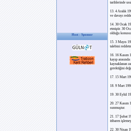
tarihlerinde usu
13. 4 Aralık 19
ve davayı redde
14. 30 Ocak 199
etmiştir. 30 Oc
olduğu konusund
Host - Sponsor
15. 3 Mayıs 19
talebini reddetm
16. 16 Kasım 1
kayıp arasında 
kaynaklanan zar
gerektiğini değe
17. 15 Mart 199
18. 9 Mart 1998
19. 30 Eylül 1
20. 27 Kasım 1
sunmuştur.
21. 17 Şubat 1
itibaren işleme
22. 30 Nisan 19