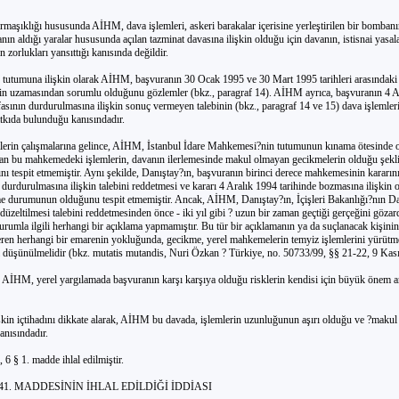
maşıklığı hususunda AİHM, dava işlemleri, askeri barakalar içerisine yerleştirilen bir bombanı
ın aldığı yaralar hususunda açılan tazminat davasına ilişkin olduğu için davanın, istisnai yasa
in zorlukları yansıttığı kanısında değildir.
 tutumuna ilişkin olarak AİHM, başvuranın 30 Ocak 1995 ve 30 Mart 1995 tarihleri arasındaki
nin uzamasından sorumlu olduğunu gözlemler (bkz., paragraf 14). AİHM ayrıca, başvuranın 4 A
 ifasının durdurulmasına ilişkin sonuç vermeyen talebinin (bkz., paragraf 14 ve 15) dava işlemler
tkıda bulunduğu kanısındadır.
ilerin çalışmalarına gelince, AİHM, İstanbul İdare Mahkemesi?nin tutumunun kınama ötesinde o
dan bu mahkemedeki işlemlerin, davanın ilerlemesinde makul olmayan gecikmelerin olduğu şekl
ını tespit etmemiştir. Aynı şekilde, Danıştay?ın, başvuranın birinci derece mahkemesinin kararın
durdurulmasına ilişkin talebini reddetmesi ve kararı 4 Aralık 1994 tarihinde bozmasına ilişkin 
kme durumunun olduğunu tespit etmemiştir. Ancak, AİHM, Danıştay?ın, İçişleri Bakanlığı?nın D
 düzeltilmesi talebini reddetmesinden önce - iki yıl gibi ? uzun bir zaman geçtiği gerçeğini göza
umla ilgili herhangi bir açıklama yapmamıştır. Bu tür bir açıklamanın ya da suçlanacak kişini
ren herhangi bir emarenin yokluğunda, gecikme, yerel mahkemelerin temyiz işlemlerini yürütm
i düşünülmelidir (bkz. mutatis mutandis, Nuri Özkan ? Türkiye, no. 50733/99, §§ 21-22, 9 Kas
 AİHM, yerel yargılamada başvuranın karşı karşıya olduğu risklerin kendisi için büyük önem ar
kin içtihadını dikkate alarak, AİHM bu davada, işlemlerin uzunluğunun aşırı olduğu ve ?makul 
anısındadır.
 6 § 1. madde ihlal edilmiştir.
 41. MADDESİNİN İHLAL EDİLDİĞİ İDDİASI