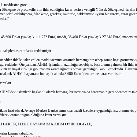
1. maddesine göre:
özleşme ve protokollerinin ihlal edildiğine karar verirse ve ilgili Yüksek Sözleşmeci Tarafın
smen telafi edebiliyorsa, Mahkeme, gerektiği takdirde, hakkaniyete uygun bir surette, zarar gören
eder.?
145.600 Dolar (yaklaşık 111.272 Euro) maddi, 36.400 Dolar (yaklaşık 27.818 Euro) manevi taz
 talepleri aşırı bularak reddetmiştir.
t edilen ihlalle, talep edilen maddi tazminat arasında herhangi bir sebep sonuç bağı görmemekte
yı reddeder. Öte yandan, AİHM, işlemlerin uzunluğu sebebiyle, başvuranın yalnızca bir ihlal tes
kıntı ve hayal kırıklığı gibi manevi zarara uğramış olması gerektiğini kabul etmektedir. Davanın
ate alarak AİHM, başvurana bu başlık altında 3.600 Euro ödenmesine karar vermiştir.
rafları
İHM?deki işlemlerle bağlantılı olarak herhangi bir ücret ya da harcamanın geri ödenmesini tale
i
kme faizi olarak Avrupa Merkez Bankası?nın kısa vadeli kredilere uyguladığı faiz oranına üç 
edilecek oranın uygun olduğuna karar vermiştir
İ GEREKÇELERE DAYANARAK AİHM OYBİRLİĞİYLE,
alan kısmın kabulüne;