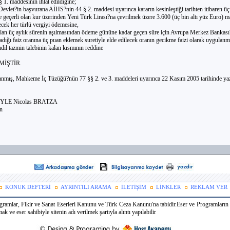
1. maddesinin ihlal edildiğine;
evlet?in başvurana AİHS?nin 44 § 2. maddesi uyarınca kararın kesinleştiği tarihten itibaren üç 
 geçerli olan kur üzerinden Yeni Türk Lirası?na çevrilmek üzere 3.600 (üç bin altı yüz Euro) m
cek her türlü vergiyi ödemesine,
ılan üç aylık sürenin aşılmasından ödeme gününe kadar geçen süre için Avrupa Merkez Bankası?
adığı faiz oranına üç puan eklemek suretiyle elde edilecek oranın gecikme faizi olarak uygulanm
dil tazmin talebinin kalan kısmının reddine
İŞTİR.
rlanmış, Mahkeme İç Tüzüğü?nün 77 §§ 2. ve 3. maddeleri uyarınca 22 Kasım 2005 tarihinde yazı
OYLE Nicolas BRATZA
n
KONUK DEFTERİ
AYRINTILI ARAMA
İLETİŞİM
LİNKLER
REKLAM VER
ramlar, Fikir ve Sanat Eserleri Kanunu ve Türk Ceza Kanunu'na tabidir.Eser ve Programların k
 ve eser sahibiyle sitenin adı verilmek şartıyla alıntı yapılabilir