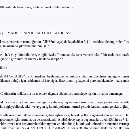
00 tarihinde başvurana, ilgili tazminat miktarı ödenmiştir.
 6 § 1. MADDESİNİN İHLAL EDİLDİĞİ İDDİASI
dava işlemlerinin uzunluğunun, AİHS?nin aşağıda kaydedilen 6 § 1. maddesinde öngörülen ?mak
ı hususunda şikayette bulunmuştur:
ni hak ve yükümlülükleriyle ilgili nizalar ? konusunda karar verecek olan ? bir mahkeme taraf
içinde ? görülmesini istemek hakkına sahiptir.?
lirlik
İHM?den AİHS?nin 35. maddesi bağlamındaki iç hukuk yollarının tüketilmesi gereğine uyma
edilemez olduğu için reddetmesini istemiştir. Başvuranın, şikayetini yerel mahkemeler huzurund
ükümet?in iddialarına itiraz etmek dışında sözkonusu meseleye ilişkin bir adım atmamıştır.
kuk yollarının tüketilmesi gereğinin yalnızca, başvuranın durumu çözmeye yeterli olan ve iddi
fisini sağlayabilecek etkin ve uygun iç hukuk yollarını normal şekilde kullanmasını gerektirdiğini 
adli sisteminin, dava işlemlerini çabuklaştıracak iç hukuk yolları sağlamadığını gözlemler. Da
 gecikmeler için tazminat da vermemektedir. AİHM dolayısıyla başvuranların, AİHS?nin 35 § 1
ekleştirmek için başvurabilecekleri uygun ve etkin bir iç hukuk yolu olmadığı sonucuna varmışt
mhuriyeti, no. 53341/99, § 69, ECHR 2003-VIII (özetler)). Bu nedenle, Hükümet?in ilk itiraz