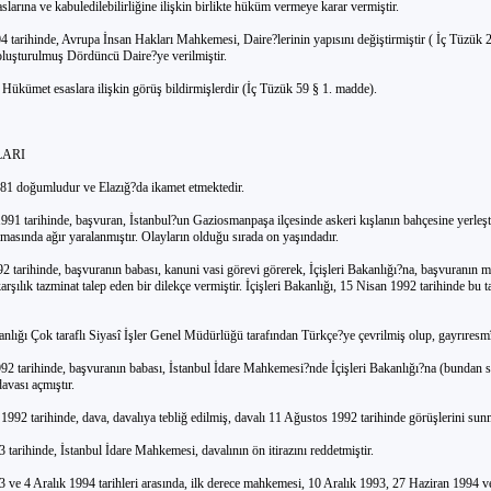
larına ve kabuledilebilirliğine ilişkin birlikte hüküm vermeye karar vermiştir.
 tarihinde, Avrupa İnsan Hakları Mahkemesi, Daire?lerinin yapısını değiştirmiştir ( İç Tüzük 
oluşturulmuş Dördüncü Daire?ye verilmiştir.
Hükümet esaslara ilişkin görüş bildirmişlerdir (İç Tüzük 59 § 1. madde).
LARI
81 doğumludur ve Elazığ?da ikamet etmektedir.
991 tarihinde, başvuran, İstanbul?un Gaziosmanpaşa ilçesinde askeri kışlanın bahçesine yerleşti
asında ağır yaralanmıştır. Olayların olduğu sırada on yaşındadır.
2 tarihinde, başvuranın babası, kanuni vasi görevi görerek, İçişleri Bakanlığı?na, başvuranın 
arşılık tazminat talep eden bir dilekçe vermiştir. İçişleri Bakanlığı, 15 Nisan 1992 tarihinde bu t
anlığı Çok taraflı Siyasî İşler Genel Müdürlüğü tarafından Türkçe?ye çevrilmiş olup, gayrıresm
992 tarihinde, başvuranın babası, İstanbul İdare Mahkemesi?nde İçişleri Bakanlığı?na (bundan s
davası açmıştır.
1992 tarihinde, dava, davalıya tebliğ edilmiş, davalı 11 Ağustos 1992 tarihinde görüşlerini sun
 tarihinde, İstanbul İdare Mahkemesi, davalının ön itirazını reddetmiştir.
3 ve 4 Aralık 1994 tarihleri arasında, ilk derece mahkemesi, 10 Aralık 1993, 27 Haziran 1994 