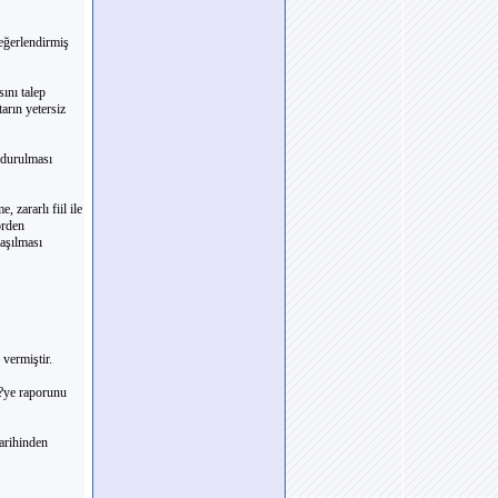
değerlendirmiş
ını talep
arın yetersiz
rdurulması
zararlı fiil ile
örden
laşılması
vermiştir.
M?ye raporunu
arihinden