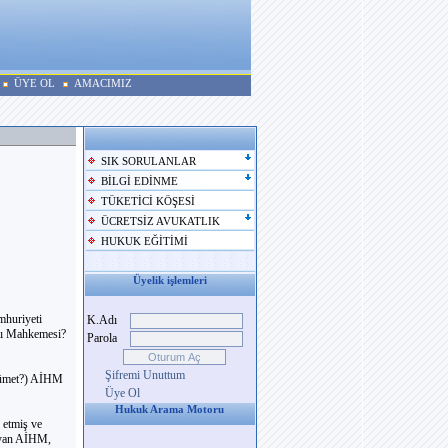
ÜYE OL
AMACIMIZ
SIK SORULANLAR
BİLGİ EDİNME
TÜKETİCİ KÖŞESİ
ÜCRETSİZ AVUKATLIK
HUKUK EĞİTİMİ
Üyelik işlemleri
mhuriyeti
K.Adı
arı Mahkemesi?
Parola
Şifremi Unuttum
ükümet?) AİHM
Üye Ol
Hukuk Arama Motoru
 etmiş ve
layan AİHM,