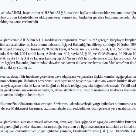
r altında AİHM, başvurunun AİHS?nin 35 § 3. maddesi bağlamında temelden yoksun olmadığı
. Başvurunun kabuledilemez olduğuna karar vermek için başka bir gerekçe bulunmamaktadır. Bu
 olduğuna karar verilmelidir.
 işlemlerinin AİHS?nin 6 § 1. maddesince öngörülen ?makul süre? gereğini karşılayıp karşıla
ne alınacak sürenin, başvuranın babasının İçişleri Bakanlığı?na dilekçe sunduğu 10 Şubat 199
 König/Almanya, 28 Haziran 1978 tarihli karar, A Serisi no. 27, sayfa 33-34, § 98, Schouten ve
a, 9 Aralık 1994 tarihli karar, A Serisi no. 304, sayfa 25, § 62, ve Vallée/Fransa, 26 Nisan 199
9-A, sayfa 17, § 33) ve kararın kesinleştiği 30 Nisan 1999 tarihinde sona erdiği kanısındadır.
re İçişleri Bakanlığı huzurundaki davaları ve davayı iki kere incelemiş olan Mahkeme?nin iki 
i yıl iki ay sürmüştür.
anın, detaylı bir inceleme gerektiren dava olaylarına ve yasalara ilişkin konuları açığa çıkarma
nu belirtmiştir. Hükümet sözkonusu süre içerisinde başvuruya ilişkin ara kararla birlikte ilk-d
 temyiz aşamasında iki karar verildiğini ve birçok tebligat yayınlandığını belirtmiştir. Yetkili m
 bir gecikmenin sözkonusu olmadığını, dava işlemlerinin süresinin uzamasına taraflarca talep edil
in neden olduğunu belirtmiştir.
ükümet?in iddialarına itiraz etmiştir. Sözkonusu alanda yerleşik yargı içtihatları bulunmasına
lk derece Mahkemesi kararınca, tazminat taleplerinin reddedilmesi için gereksiz yere uzatılmış ol
işlemlerinin süresinin makul olmasının, dava koşulları ışığında ve aşağıda kaydedilen kriterle
si gerektiğini yineler: davanın karmaşıklığı, başvuran ve ilgili makamların tutumları ve ihtilaf s
risk taşıyan durumlar (bkz., diğer içtihatlar yanında, Frydlender/Fransa [BD], no. 30979/96, §