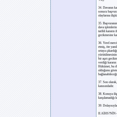
34. Davanın kar
sonucu başvuran
olaylarına ilişk
35. Başvuranın
dava işlemleri
tarihli kararın
gecikmesine ka
36. Yerel merc
etmiş, öte yan
ortaya çıkardığ
yürütülmesinin 
bir aşırı geci
verdiği kararın
Hükümet, bu dur
olduğunu göste
bağlanabileceğ
37. Son olarak,
kanısındadır.
38. Konuya iliş
karşılamadığı k
39. Dolayısıyla,
II.AİHS?NİN