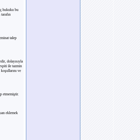
 iç hukuku bu
 tarafın
minat talep
dir, dolayısıyla
piti ile tazmin
 koşullarını ve
p etmemiştir.
puan eklemek