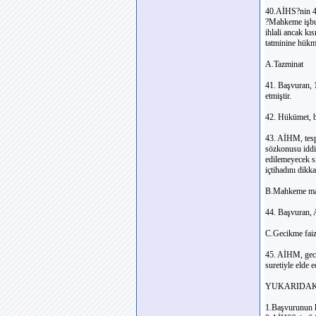
40.AİHS?nin 4
?Mahkeme işbu S
ihlali ancak kı
tatminine hükm
A.Tazminat
41. Başvuran, 
etmiştir.
42. Hükümet, bu
43. AİHM, tespi
sözkonusu iddia
edilemeyecek sı
içtihadını dikk
B.Mahkeme mas
44. Başvuran, A
C.Gecikme faiz
45. AİHM, geci
suretiyle elde 
YUKARIDAK
1.Başvurunun k