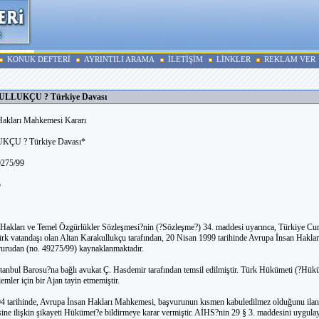
KONUK DEFTERİ
AYRINTILI ARAMA
İLETİŞİM
LİNKLER
REKLAM VER
LLUKÇU ? Türkiye Davası
Hakları Mahkemesi Kararı
U ? Türkiye Davası*
9275/99
5
 Hakları ve Temel Özgürlükler Sözleşmesi?nin (?Sözleşme?) 34. maddesi uyarınca, Türkiye Cu
Türk vatandaşı olan Altan Karakullukçu tarafından, 20 Nisan 1999 tarihinde Avrupa İnsan Hakl
vurudan (no. 49275/99) kaynaklanmaktadır.
stanbul Barosu?na bağlı avukat Ç. Hasdemir tarafından temsil edilmiştir. Türk Hükümeti (?H
emler için bir Ajan tayin etmemiştir.
4 tarihinde, Avrupa İnsan Hakları Mahkemesi, başvurunun kısmen kabuledilmez olduğunu ilan
esine ilişkin şikayeti Hükümet?e bildirmeye karar vermiştir. AİHS?nin 29 § 3. maddesini uygu