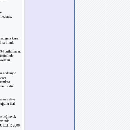
nı
 nedenle,
madığına karar
2 tarihinde
4 tarihli karar,
 Gözönünde
davasını
sı nedeniyle
erece
akamlara
en bir dizi
 rağmen dava
duğunu ileri
re değinerek
ırasında
 43, ECHR 2000-