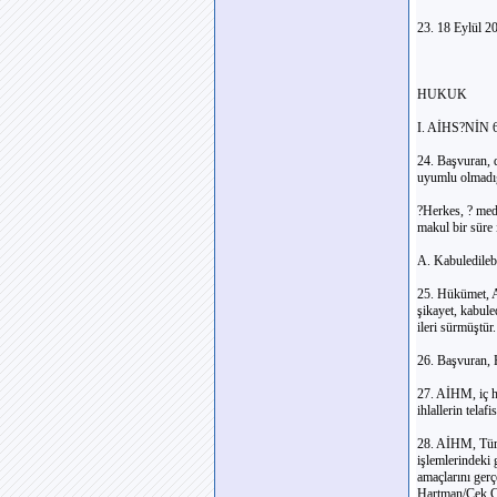
23. 18 Eylül 20
HUKUK
I. AİHS?NİN
24. Başvuran, 
uyumlu olmadığ
?Herkes, ? mede
makul bir süre 
A. Kabuledilebi
25. Hükümet, A
şikayet, kabul
ileri sürmüştür.
26. Başvuran, H
27. AİHM, iç hu
ihlallerin tela
28. AİHM, Türk 
işlemlerindeki
amaçlarını gerç
Hartman/Çek Cu