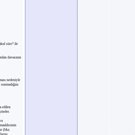
ul süre? ile
ından davasının
ması nedeniyle
a sunmadığını
a edilen
yineler.
va
. maddesinin
ır (bkz.
larını