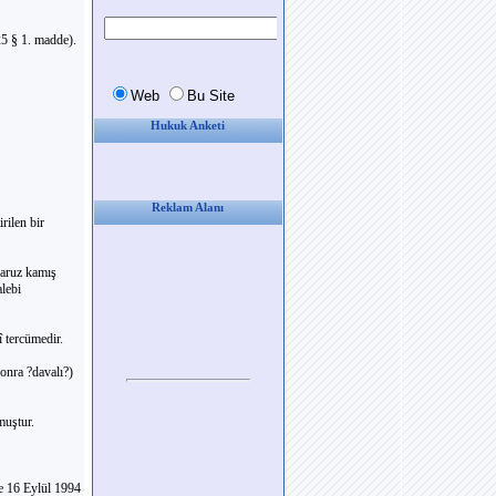
25 § 1. madde).
Hukuk Anketi
Reklam Alanı
rilen bir
maruz kamış
alebi
î tercümedir.
onra ?davalı?)
muştur.
ve 16 Eylül 1994