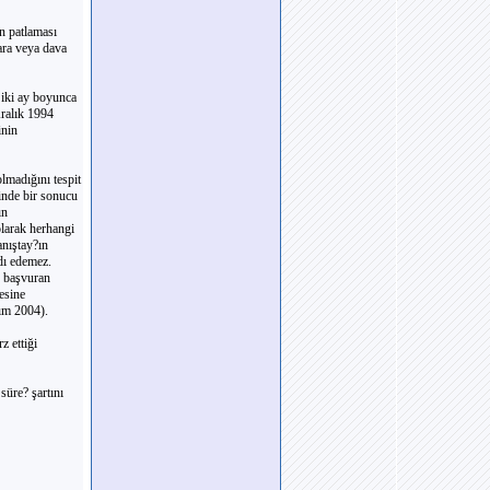
n patlaması
lara veya dava
 iki ay boyunca
ralık 1994
inin
lmadığını tespit
inde bir sonucu
ın
olarak herhangi
anıştay?ın
rdı edemez.
n başvuran
esine
ım 2004).
z ettiği
süre? şartını