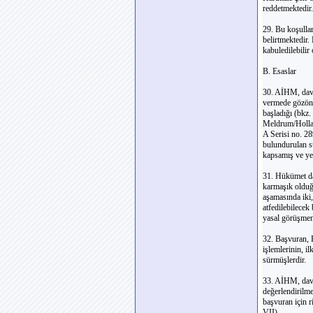
reddetmektedir.
29. Bu koşulla
belirtmektedir
kabuledilebilir
B. Esaslar
30. AİHM, dava
vermede gözönü
başladığı (bkz.
Meldrum/Holland
A Serisi no. 28
bulundurulan sü
kapsamış ve yed
31. Hükümet dav
karmaşık olduğu
aşamasında iki,
atfedilebilecek
yasal görüşmen
32. Başvuran, H
işlemlerinin, i
sürmüşlerdir.
33. AİHM, dava 
değerlendirilme
başvuran için 
VII).