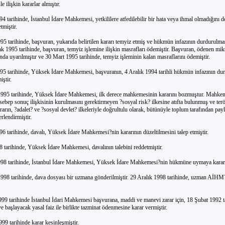
le ilişkin kararlar almıştır.
94 tarihinde, İstanbul İdare Mahkemesi, yetkililere atfedilebilir bir hata veya ihmal olmadığını 
tmiştir.
5 tarihinde, başvuran, yukarıda belirtilen kararı temyiz etmiş ve hükmün infazının durdurulmas
ak 1995 tarihinde, başvuran, temyiz işlemine ilişkin masrafları ödemiştir. Başvuran, ödenen mikt
a uyarılmıştır ve 30 Mart 1995 tarihinde, temyiz işleminin kalan masraflarını ödemiştir.
95 tarihinde, Yüksek İdare Mahkemesi, başvuranın, 4 Aralık 1994 tarihli hükmün infazının du
iştir.
995 tarihinde, Yüksek İdare Mahkemesi, ilk derece mahkemesinin kararını bozmuştur. Mahkeme, 
sebep sonuç ilişkisinin kurulmasını gerektirmeyen ?sosyal risk? ilkesine atıfta bulunmuş ve ter
arın, ?adalet? ve ?sosyal devlet? ilkeleriyle doğrultulu olarak, bütünüyle toplum tarafından pay
rlendirmiştir.
6 tarihinde, davalı, Yüksek İdare Mahkemesi?nin kararının düzeltilmesini talep etmiştir.
 tarihinde, Yüksek İdare Mahkemesi, davalının talebini reddetmiştir.
998 tarihinde, İstanbul İdare Mahkemesi, Yüksek İdare Mahkemesi?nin hükmüne uymaya karar 
998 tarihinde, dava dosyası bir uzmana gönderilmiştir. 29 Aralık 1998 tarihinde, uzman AİH
999 tarihinde İstanbul İdari Mahkemesi başvurana, maddi ve manevi zarar için, 18 Şubat 1992 t
ye başlayacak yasal faiz ile birlikte tazminat ödenmesine karar vermiştir.
99 tarihinde karar kesinleşmiştir.