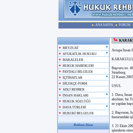
ANA SAYFA
FORUM
KARAKU
MEVZUAT
Avrupa İnsan 
AVUKATLIK HUKUKU
KARAKULLUKÇ
MAKALELER
HUKUK HABERLERİ
Başvuru no. 4
FAYDALI BİLGİLER
Strazburg
22 Kasım 200
İÇTİHATLAR
DİLEKÇE-FORM
USUL
ADLİ REHBER
1. Dava, İnsan
İNSAN HAKLARI
aleyhine, bir 
HUKUK SÖZLÜĞÜ
ne yapılan baş
DAVA TÜRLERİ
2. Başvuran, İ
HUKUKİ BELGELER
huzurundaki işl
Reklam Alanı
3. 21 Ekim 200
işlemlerin sür