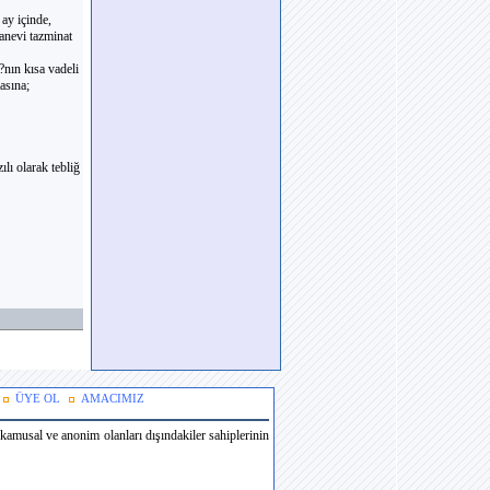
ay içinde,
anevi tazminat
nın kısa vadeli
asına;
lı olarak tebliğ
ÜYE OL
AMACIMIZ
amusal ve anonim olanları dışındakiler sahiplerinin