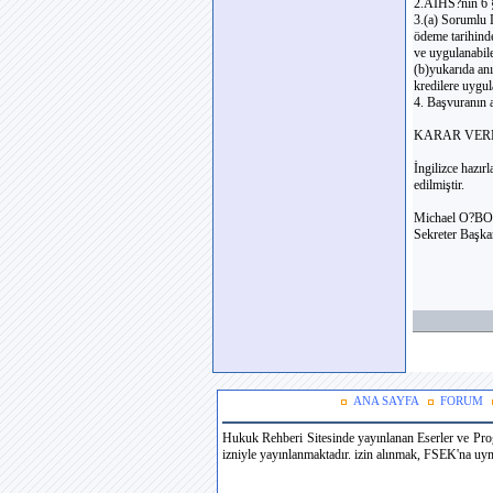
2.AİHS?nin 6 § 
3.(a) Sorumlu D
ödeme tarihinde
ve uygulanabile
(b)yukarıda an
kredilere uygul
4. Başvuranın a
KARAR VERM
İngilizce hazı
edilmiştir.
Michael O?B
Sekreter Başka
ANA SAYFA
FORUM
Hukuk Rehberi Sitesinde yayınlanan Eserler ve Prog
izniyle yayınlanmaktadır. izin alınmak, FSEK'na uymak