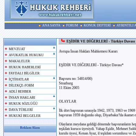
ANA SAYFA
FORUM
KONUK DEFTERİ
AYRINTILI
EŞİDİR VE DİĞERLERİ - Türkiye Davası
MEVZUAT
Avrupa İnsan Hakları Mahkemesi Kararı
AVUKATLIK HUKUKU
MAKALELER
EŞİDİR VE DİĞERLERİ - Türkiye Davası*
HUKUK HABERLERİ
FAYDALI BİLGİLER
Başvuru no: 54814/00)
İÇTİHATLAR
Strazburg
DİLEKÇE-FORM
11 Ekim 2005
ADLİ REHBER
İNSAN HAKLARI
OLAYLAR
HUKUK SÖZLÜĞÜ
DAVA TÜRLERİ
İlk dört başvuran sırasıyla 1942, 1973, 1963 ve 1969
başvuran 1959 doğumlu olup, Diyarbakır?da ikamet e
HUKUKİ BELGELER
Olayların meydana geldiği dönemde başvuranların hep
Reklam Alanı
teşkilatı kurucu üyesiydi. Vahap Eşidir, Mehmet Sıddı
kurulu üyesi, Kenan Ayaz, il teşkilatı sorumlusu ve Ze