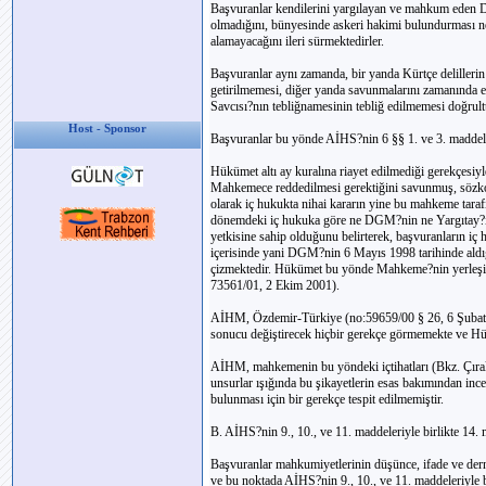
Başvuranlar kendilerini yargılayan ve mahkum eden 
olmadığını, bünyesinde askeri hakimi bulundurması n
alamayacağını ileri sürmektedirler.
Başvuranlar aynı zamanda, bir yanda Kürtçe delillerin 
getirilmemesi, diğer yanda savunmalarını zamanında et
Savcısı?nın tebliğnamesinin tebliğ edilmemesi doğrult
Host - Sponsor
Başvuranlar bu yönde AİHS?nin 6 §§ 1. ve 3. maddeleri
Hükümet altı ay kuralına riayet edilmediği gerekçesi
Mahkemece reddedilmesi gerektiğini savunmuş, sözkonu
olarak iç hukukta nihai kararın yine bu mahkeme taraf
dönemdeki iç hukuka göre ne DGM?nin ne Yargıtay?ın
yetkisine sahip olduğunu belirterek, başvuranların iç h
içerisinde yani DGM?nin 6 Mayıs 1998 tarihinde aldığ
çizmektedir. Hükümet bu yönde Mahkeme?nin yerleşik
73561/01, 2 Ekim 2001).
AİHM, Özdemir-Türkiye (no:59659/00 § 26, 6 Şubat 20
sonucu değiştirecek hiçbir gerekçe görmemekte ve Hük
AİHM, mahkemenin bu yöndeki içtihatları (Bkz. Çıra
unsurlar ışığında bu şikayetlerin esas bakımından inc
bulunması için bir gerekçe tespit edilmemiştir.
B. AİHS?nin 9., 10., ve 11. maddeleriyle birlikte 14.
Başvuranlar mahkumiyetlerinin düşünce, ifade ve dern
ve bu noktada AİHS?nin 9., 10., ve 11. maddeleriyle bir