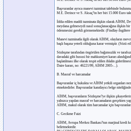
Başvuranlar ayrıca manevi tazminat talebinde bulunma
M.E. Derince ve S. Aksaç?ın her biri 15.000 Euro tale
İddia edilen maddi tazminata ilişkin olarak AİHM, D
meydana gelmeseydi nasıl sonuçlanacağına ilişkin bi
ödenmesini gerekli görmemektedir. (Findlay-İngiltere 
Manevi tazminatla ilgili olarak AİHM, olayların mevcut 
başlı başına yeterli olduğuna karar vermiştir. (Sözü edi
Sözleşme tarafından öngörülen bağımsızlık ve tarafsı
davadaki gibi hususi bir mahkumiyet kararı alındığında
başlatılması ilke olarak tespit edilen ihlalin gideri
Daire kararı, no: 46221/99, AİHM 2005-...).
B. Masraf ve harcamalar
Başvuranlar iç hukukta ve AİHM yetkili organları nez
etmektedirler. Başvuranlar kanıtlayıcı belge niteliğin
AİHM, başvuranların Sözleşme?ye ilişkin şikayetleri
yalnızca yapılan masraf ve harcamaların gerçekten yapı
AİHM, makul olarak tüm harcamalar için başvuranlara 
C. Gecikme Faizi
AİHM, Avrupa Merkez Bankası?nın marjinal kredi kolayl
belirtmektedir.