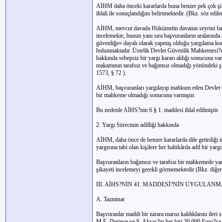
AİHM daha önceki kararlarda buna benzer pek çok şika
ihlali ile sonuçlandığını belirtmektedir. (Bkz. söz edi
AİHM, mevcut davada Hükümetin davanın seyrini farklı
incelemekte, bunun yanı sıra başvuranların aralarınd
güvenliğe» dayalı olarak yapmış olduğu yargılama kon
bulunmaktadır. Üstelik Devlet Güvenlik Mahkemesi?ni
hakkında sebepsiz bir yargı kararı aldığı sonucuna va
makamının tarafsız ve bağımsız olmadığı yönündeki şüp
1573, § 72 ).
AİHM, başvuranları yargılayıp mahkum eden Devlet G
bir mahkeme olmadığı sonucuna varmıştır.
Bu nedenle AİHS?nin 6 § 1. maddesi ihlal edilmiştir.
2. Yargı Sürecinin adilliği hakkında
AİHM, daha önce de benzer kararlarda dile getirdiği 
yargısına tabi olan kişilere her halükârda adil bir yar
Başvuranların bağımsız ve tarafsız bir mahkemede yar
şikayeti incelemeyi gerekli görmemektedir (Bkz. diğerl
III. AİHS?NİN 41. MADDESİ?NİN UYGULANM
A. Tazminat
Başvuranlar maddi bir zarara maruz kaldıklarını ileri 
M.E. Derince ve S. Aksaç?ın her biri 30.000 Euro?ya 