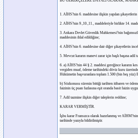
BU GEREKÇELERE DAYALI OLARAK, MAHKE
1. AİHS?nin 6. maddesine ilişkin yapılan şikayetlerin 
2. AİHS?nin 9.,10.,11., maddeleriyle birlikte 14. mad
3. Ankara Devlet Güvenlik Mahkemesi?nin bağımsızlık
maddesinin ihlal edildiğine;
4. AİHS?nin 6. maddesine dair diğer şikayetlerin inc
5. Mevcut kararın manevi zarar için başlı başına adil 
6. a) AİHS?nin 44 § 2. maddesi gereğince kararın kesinl
vergiden muaf, ödeme tarihindeki döviz kuru üzerinde
Hükümetin başvuranlara toplam 1.500 (bin beş yüz) 
b) Sözkonusu sürenin bittiği tarihten itibaren ve öd
faizinin üç puan fazlasına eşit oranda basit faizin uyg
7. Adil tazmine ilişkin diğer taleplerin reddine;
KARAR VERMİŞTİR.
İşbu karar Fransızca olarak hazırlanmış ve AİHM?nin
tarihinde yazıyla bildirilmiştir.