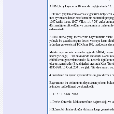
AİHM, bu şikayetlerin 10. madde başlığı altında 14. ma
Hükümet, yapılan aramalarda ele geçirilen belgelerin ve 
ince ayrıntısına kadar hazırlanan bir bölücülük prop
1997 tarihli karar, 1997-VII, s. 14, § 58) atıfta buluna
düşmanlığı teşvik ettiğini ve başvuranların mahkumiyet
eklemektedir.
AİHM, ulusal yargı mercilerinin başvuranların silahlı 
yoluyla bu yasadışı örgüte destek vermeye hazır oldukla
ardından gerekçelerini TCK?nın 169. maddesine dayand
Mahkemeye sunulan unsurlar ışığında AİHM, başvuranla
nedeniyle değil, Türk hukukunda «terörist» olarak nite
edildiklerini gözlemlemektedir. Bu nedenle ilgilileri
oluşturmamaktadır (Bkz.diğerleri arasında Kılıç-Türk
41956/98, 15 Ocak 2004, ve Şirin-Türkiye kararı, no
4. maddenin bu açıdan ayrı tutulmasını gerektirecek h
Başvurunun bu bölümünün dayanaktan yoksun bulunm
istinaden reddedilmesi gerekmektedir.
II. ESAS HAKKINDA
1. Devlet Güvenlik Mahkemesi?nin bağımsızlığı ve tar
Hükümet bir ihlalin olduğu iddiasına karşı çıkmaktadı