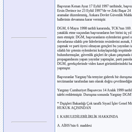
Başvuran Kenan Ayaz 17 Eylül 1997 tarihinde, başvu
Ersin Derince ise 23 Eylül 1997?de ve Zeki Başar 24 E
aramalar düzenlenmiş, Ankara Devlet Güvenlik Mahke
hallerinin devamına karar vermiştir.
DGM, 6 Mayıs 1998 tarihli kararında, TCK?nın 169. 
yataklık etme suçundan başvuranların her birini üç yı
men etmiştir. DGM, başvuranların eylemlerini genel 
duvarlarına silahlı çete liderlerinin resimlerini asmak,
yapmak ve parti üyesi olmayan gençleri bu yayınları iz
silahlı bir çetenin eylemlerini kolaylaştırdığı tespiti
bulundurmuşlar, güvenlik güçleri ile çıkan çatışmada öl
propagandasını yapan yayınlar yapmışlar, parti panolar
DGM, gerekçelerinde video kaset görüntülerindeki bazı
yapmıştır.
Başvuranlar Yargıtay?da temyize giderek bir duruşma 
tercümanlar tarafından tam olarak doğru çevrilmediğini
Yargıtay Cumhuriyet Başsavcısı 14 Aralık 1999 tarihli
talebi reddetmiştir. Duruşma sonunda Yargıtay DGM?ni
* Dışişleri Bakanlığı Çok taraflı Siyasî İşler Genel 
HUKUK AÇISINDAN
I. KABULEDİLEBİLİRLİK HAKKINDA
A. AİHS?nin 6. maddesi