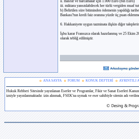
ii. masraf ve harcamalar için 1.000 Euro (bin Euro)
iii. miktara yansıtılabilecek her türlü vergiden muaf t
b) Belirtilen süre bitiminden ödemenin yapıldığı tarih
Bankası?nın kredi faiz oranına yüzde üç puan eklenme
6. Hakkaniyete uygun tazminata ilişkin diğer taleplerin
İşbu karar Fransızca olarak hazırlanmış ve 25 Ekim 200
olarak tebliğ edilmiştir.
ANA SAYFA
FORUM
KONUK DEFTERİ
AYRINTILI
Hukuk Rehberi Sitesinde yayınlanan Eserler ve Programlar, Fikir ve Sanat Eserleri Kanun
izniyle yayınlanmaktadır. izin alınmak, FSEK'na uymak ve eser sahibiyle sitenin adı verilmek 