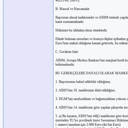
46221/99, 2005-).
B. Masraf ve Harcamalar
Başvuran ulusal mahkemeler ve AİHM önünde yapılan 
kanıt sunmamaktadır.
Hükümet bu iddialara itiraz etmektedir.
Elinde bulunan unsurları ve konuya ilişkin içtihadın
Euro?nun makul olduğuna kanaat getirerek, bu mikta
C. Gecikme faizi
AİHM, Avrupa Merkez Bankası?nın marjinal kredi kolayl
belirtmektedir.
BU GEREKÇELERE DAYALI OLARAK MAHKE
1. Başvurunun kabul edilebilir olduğuna;
2. AİHS?nin 10. maddesinin ihlal edildiğine;
3. DGM?nin tarafsızlıktan ve bağımsızlıktan yoksun 
4. AİHS?nin 14. maddesine göre yapılan şikayetin in
5. a) Bu kararın, AİHS?nin 44§2 maddesine göre kesinl
üzerinden TL?ye çevrilmek üzere Savunmacı Hükümet
i. manevi tazminat için 2.000 Euro (iki bin Euro)