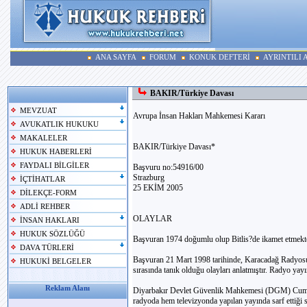
ANA SAYFA
FORUM
KONUK DEFTERİ
AYRINTILI
BAKIR/Türkiye Davası
MEVZUAT
Avrupa İnsan Hakları Mahkemesi Kararı
AVUKATLIK HUKUKU
MAKALELER
BAKIR/Türkiye Davası*
HUKUK HABERLERİ
FAYDALI BİLGİLER
Başvuru no:54916/00
Strazburg
İÇTİHATLAR
25 EKİM 2005
DİLEKÇE-FORM
ADLİ REHBER
OLAYLAR
İNSAN HAKLARI
HUKUK SÖZLÜĞÜ
Başvuran 1974 doğumlu olup Bitlis?de ikamet etmekte
DAVA TÜRLERİ
Başvuran 21 Mart 1998 tarihinde, Karacadağ Radyosu?n
HUKUKİ BELGELER
sırasında tanık olduğu olayları anlatmıştır. Radyo ya
Reklam Alanı
Diyarbakır Devlet Güvenlik Mahkemesi (DGM) Cumhur
radyoda hem televizyonda yapılan yayında sarf etti