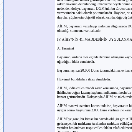
askeri hakimin de bulunduğu mahkeme heyeti önüne çı
nedenden dolayı, başvuran, DGM?nin bu türden davalar
vermesinden haklı olarak çekinmektedir. Böylece, bu 
duyulan şüphelerin objektif olarak kanıtlandığı düşünül
AİHM, başvuranı yargılayıp mahkum ettiği sırada DG
olmadığı sonucuna varmaktadır.
IV. AİHS?NİN 41. MADDESİNİN UYGULANM
A. Tazminat
Başvuran, orduda mesleğinde ilerleme olanağını kayb
uğradığını iddia etmektedir.
Başvuran ayrıca 20.000 Dolar tutarındaki manevi zararın
Hükümet bu iddialara itiraz etmektedir.
AİHM, iddia edilen maddi zarar konusunda, başvuran
ihlalinden doğan kazanç kaybının miktarının kesin bir
kanaat getirmektedir. Dolayısıyla AİHM bu talebi redd
AİHM manevi tazminat konusunda ise, başvuranın bir 
uygun olarak başvurana 2.000 Euro verilmesine karar 
AİHM?ye göre, bir kimse bu davada olduğu gibi AİHS?ni
getirmeyen bir mahkeme tarafından mahkum edildiğinde
yeniden başlatılması tespit edilen ihlalin telafi edilme