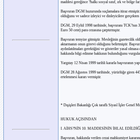
maddesi gereğince ?halkı sosyal sınıf, ırk ve bölge far
Başvuran DGM huzurunda suçlamalara itiraz etmiştir. 
olduğunu ve sadece izleyici ve dinleyicilere gerçekten 
DGM, 29 Eylül 1998 tarihinde, başvuranı TCK?nın 312
Euro 50 cent) para cezasına çarptırmıştır.
Başvuran temyize gitmiştir. Mesleğinin gazetecilik ol
aktarmanın onun görevi olduğunu belirtmiştir. Başvura
aydınlatılmaları gerektiğini ve gösteriler yasal olmasa
hakkında bilgi edinme hakkının bulunduğunu vurgulam
Yargıtay 12 Nisan 1999 tarihli kararla başvuranın yap
DGM 28 Ağustos 1999 tarihinde, yürürlüğe giren 4454
ertelenmesi kararı vermiştir.
* Dışişleri Bakanlığı Çok taraflı Siyasî İşler Genel 
HUKUK AÇISINDAN
I. AİHS?NİN 10. MADDESİNİN İHLAL EDİLDİĞ
Başvuran, hakkında verilen cezai mahkumiyet kararının