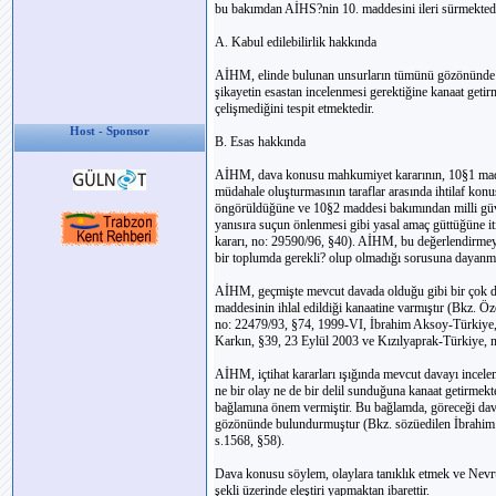
bu bakımdan AİHS?nin 10. maddesini ileri sürmektedi
A. Kabul edilebilirlik hakkında
AİHM, elinde bulunan unsurların tümünü gözönünde 
şikayetin esastan incelenmesi gerektiğine kanaat geti
çelişmediğini tespit etmektedir.
Host - Sponsor
B. Esas hakkında
AİHM, dava konusu mahkumiyet kararının, 10§1 madde
müdahale oluşturmasının taraflar arasında ihtilaf kon
öngörüldüğüne ve 10§2 maddesi bakımından milli güv
yanısıra suçun önlenmesi gibi yasal amaç güttüğüne i
kararı, no: 29590/96, §40). AİHM, bu değerlendirme
bir toplumda gerekli? olup olmadığı sorusuna dayanma
AİHM, geçmişte mevcut davada olduğu gibi bir çok da
maddesinin ihlal edildiği kanaatine varmıştır (Bkz. Ö
no: 22479/93, §74, 1999-VI, İbrahim Aksoy-Türkiye,
Karkın, §39, 23 Eylül 2003 ve Kızılyaprak-Türkiye, 
AİHM, içtihat kararları ışığında mevcut davayı incel
ne bir olay ne de bir delil sunduğuna kanaat getirmek
bağlamına önem vermiştir. Bu bağlamda, göreceği davan
gözönünde bulundurmuştur (Bkz. sözüedilen İbrahim A
s.1568, §58).
Dava konusu söylem, olaylara tanıklık etmek ve Nevru
şekli üzerinde eleştiri yapmaktan ibarettir.