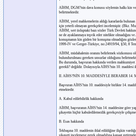
AİHM, DGM?nin dava konusu söylemin halkı kin ve düş
belirtmektedir.
AİHM, yerel mahkemelerin aldığı kararlarda bulunan 
için yeterli olmayan gerekçeleri incelemiştir. (Bkz. 
AİHM, sert üsluptaki bazı sözler Türk Devleti hakkında
ne de ayaklanmaya teşvik eder nitelikte olmadığını v
konuşmanın kin güden bir konuşma olmadığını gözleml
1999-IV ve Gerger-Türkiye, no:24919/94, §50, 8 Te
AİHM, müdahalenin oranını belirlemek sözkonusu olduğ
bulundurulması gereken unsurlar olduğunu belirtmekt
Bu durumda, başvuran hakkında verilen mahkumiyet ka
gerekli? değildir. Dolayısıyla AİHS?nin 10. maddesi ihl
II. AİHS?NİN 10. MADDESİYLE BERABER 14.
Başvuran AİHS?nin 10. maddesiyle birlikte 14. maddeyi
etmektedir.
A. Kabul edilebilirlik hakkında
AİHM, başvuranın AİHS?nin 14. maddesine göre yaptığ
şikayetin hiçbir kabuledilemezlik gerekçesiyle çelişme
B. Esas hakkında
Tekbaşına 10. maddenin ihlal edildiğine ilişkin var
şikayeti incelemeye gerek olmadığına kanaat getirmekt