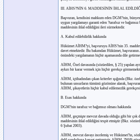
III. AİHS?NİN 6. MADDESİNİN İHLAL EDİLDİ
Başvuran, kendisini mahkum eden DGM?nin, bünyesin
uygun yargılamayı garanti eden ?tarafsız ve bağımsı
maddesinin ihlal edildiğini ileri sürmektedir.
A. Kabul edilebilirlik hakkında
Hükümet AİHM?yi, başvuruyu AİHS?nin 35. maddesi g
davet etmektedir. Bu bakımdan Hükümet, başvuranın 
önündeki yargılamanın hiçbir aşamasında dile getirme
AİHM, Özel davasında (sözüedilen, § 25) yapılan aynı 
aykırı bir karar vermek için hiçbir gerekçe görmemekt
AİHM, içtihadından çıkan kriterler ışığında (Bkz. özel
bulunan unsurların tümünü gözönüne alarak, başvuranın
AİHM, şikayetlerin hiçbir kabul edilemezlik gerekçesiy
B. Esas hakkında
DGM?nin tarafsız ve bağımsız olması hakkında
AİHM, geçmişte mevcut davada olduğu gibi bir çok d
maddesinin ihlal edildiğini tespit etmiştir (Bkz. söz
6 Şubat 2003).
AİHM, mevcut davayı incelemiş ve Hükümet?in, sözkon
delil sunduğuna kanaat getirmiştir. AİHM, ?Milli güv