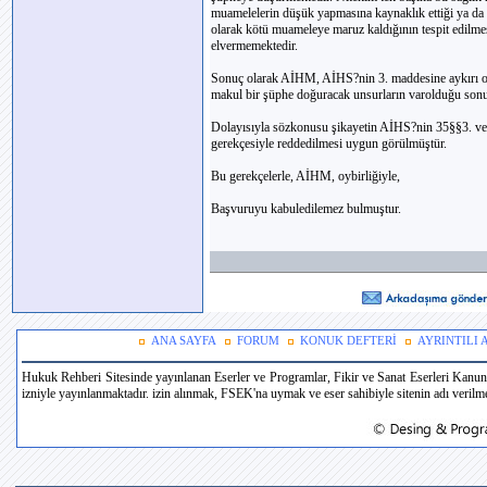
muamelelerin düşük yapmasına kaynaklık ettiği ya da 
olarak kötü muameleye maruz kaldığının tespit edilme
elvermemektedir.
Sonuç olarak AİHM, AİHS?nin 3. maddesine aykırı o
makul bir şüphe doğuracak unsurların varolduğu sonuc
Dolayısıyla sözkonusu şikayetin AİHS?nin 35§§3. ve
gerekçesiyle reddedilmesi uygun görülmüştür.
Bu gerekçelerle, AİHM, oybirliğiyle,
Başvuruyu kabuledilemez bulmuştur.
ANA SAYFA
FORUM
KONUK DEFTERİ
AYRINTILI
Hukuk Rehberi Sitesinde yayınlanan Eserler ve Programlar, Fikir ve Sanat Eserleri Kanun
izniyle yayınlanmaktadır. izin alınmak, FSEK'na uymak ve eser sahibiyle sitenin adı verilmek 