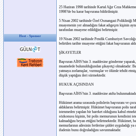
25 Haziran 1998 tarihinde Kartal Ağır Ceza Mahkemesi
1998?de bu karar başvurana bildirilmiştir.
5 Nisan 2002 tarihinde Özel Osmangazi Polikliniği M
muayenenin yer almadığını fakat adıgeçen kişinin ayn
tarafından muayene edildiğini belirtmiştir.
Host - Sponsor
19 Nisan 2002 tarihinde Pendik Cumhuriyet Savcılığı D
belirtilen tarihte muayene ettiğini fakat başvuranın al
ŞİKAYETLER
Başvuran AİHS?nin 3. maddesine gönderme yaparak, e
muamelede bulunulduğundan şikayetçi olmaktadır: Ba
yatmaya zorlamışlar, vurmuşlar ve ölümle tehdit etmiş
düşük yaptığını ileri sürmektedir.
HUKUK AÇISINDAN
Başvuran AİHS?nin 3. maddesine atıfta bulunmaktadı
Hükümet arama sırasında polislerin başvuranı ve çocuk
aldıklarını belirtmiştir. Hükümet başvuranın polis tara
istenmeden yapılan bir hareket olduğunu kabul etmekt
sözkonusu kişinin, bir polis memurunun kendisini ist
kalmadığını beyan ettiğini belirtmektedir. Hükümet, ba
memurlarının ailesinin fertlerine şiddet uyguladığı y
ifadenin bunu doğruladığını savunmaktadır.