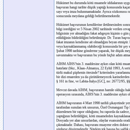
Hükümet bu durumda kötü muamele iddialarının uygun d
başvuran hangi tarihte düşük yaptığı konusunda kaça
sayı veya imza bulunmamaktadır. Ayrıca sözkonusu rap
sonucunda meydana geldiği belirtilmemektedir.
Hükümet başvurunun kendilerine iletilmesinden sonr
bilgi istediğini ve 5 Nisan 2002 tarihinde verilen ce
bilgisinin yer almadığını fakat adıgeçen kişinin o gün
edildiğinin bildirildiğini belirtilmiştir. Dr. Turan ba
fakat imzanın kendisine ait olmadığını beyan etmiştir
veya kaynaklanmamış olabileceği konusunda bir şey 
Şubat 1998 tarihine gönderme yaparak, bir düşük meyda
savunmakta ve başvuranın bu yönde hiçbir adım atmadı
AİHM AİHS?nin 3. maddesine aykırı olan kötü muamele 
hatırlatır (bkz., Klaas-Almanya, 22 Eylül 1993, A seri
türlü makul şüphenin ötesinde? kriterinden yararlanmakt
bir dizi emareden ya da çürütülemeyecek karinelerden o
§ 161 in fine, ve Labita-İtalya [GC], no: 26772/95,
Mevcut davada AİHM, başvuranın hamile olduğu halde,
operasyon sırasında, AİHS?nin 3. maddesine aykırı ol
AİHM başvuranın 4 Mart 1998 tarihli şikayetinde yer a
tarafından sunulan tek unsurun, Özel Osmangazi Tıp Me
düzenlenen bir rapor olduğunu; bu raporda da sadece,
yaptığının belirtildiğini, kötü muameleden kaynaklanan
Dosyada yer alan unsurlardan, olaylar esansında orada
çıkmaktadır. Dahası, başvuranı muayene eden doktor 
şüpheye düşürmektedir. Nitekim tek başına bu sağlık 