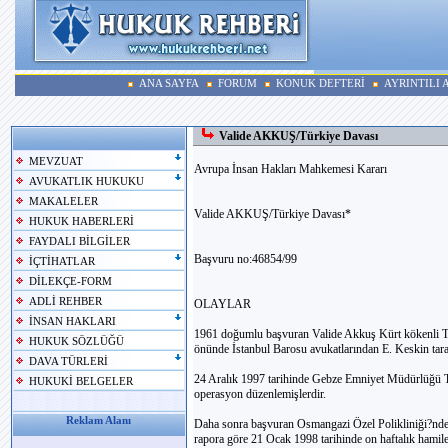
ANA SAYFA
FORUM
KONUK DEFTERİ
AYRINTILI
Valide AKKUŞ/Türkiye Davası
MEVZUAT
Avrupa İnsan Hakları Mahkemesi Kararı
AVUKATLIK HUKUKU
MAKALELER
Valide AKKUŞ/Türkiye Davası*
HUKUK HABERLERİ
FAYDALI BİLGİLER
Başvuru no:46854/99
İÇTİHATLAR
DİLEKÇE-FORM
ADLİ REHBER
OLAYLAR
İNSAN HAKLARI
1961 doğumlu başvuran Valide Akkuş Kürt kökenli T
HUKUK SÖZLÜĞÜ
önünde İstanbul Barosu avukatlarından E. Keskin tara
DAVA TÜRLERİ
24 Aralık 1997 tarihinde Gebze Emniyet Müdürlüğü T
HUKUKİ BELGELER
operasyon düzenlemişlerdir.
Reklam Alanı
Daha sonra başvuran Osmangazi Özel Polikliniği?nde 
rapora göre 21 Ocak 1998 tarihinde on haftalık hamil