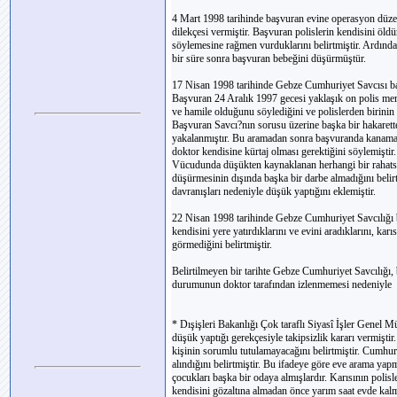
4 Mart 1998 tarihinde başvuran evine operasyon düze
dilekçesi vermiştir. Başvuran polislerin kendisini öld
söylemesine rağmen vurduklarını belirtmiştir. Ardından
bir süre sonra başvuran bebeğini düşürmüştür.
17 Nisan 1998 tarihinde Gebze Cumhuriyet Savcısı başv
Başvuran 24 Aralık 1997 gecesi yaklaşık on polis mem
ve hamile olduğunu söylediğini ve polislerden birinin 
Başvuran Savcı?nın sorusu üzerine başka bir hakarette
yakalanmıştır. Bu aramadan sonra başvuranda kanamal
doktor kendisine kürtaj olması gerektiğini söylemişt
Vücudunda düşükten kaynaklanan herhangi bir rahatsız
düşürmesinin dışında başka bir darbe almadığını belirt
davranışları nedeniyle düşük yaptığını eklemiştir.
22 Nisan 1998 tarihinde Gebze Cumhuriyet Savcılığı 
kendisini yere yatırdıklarını ve evini aradıklarını, kar
görmediğini belirtmiştir.
Belirtilmeyen bir tarihte Gebze Cumhuriyet Savcılığı,
durumunun doktor tarafından izlenmemesi nedeniyle
* Dışişleri Bakanlığı Çok taraflı Siyasî İşler Genel 
düşük yaptığı gerekçesiyle takipsizlik kararı vermişt
kişinin sorumlu tutulamayacağını belirtmiştir. Cumhur
alındığını belirtmiştir. Bu ifadeye göre eve arama yap
çocukları başka bir odaya almışlardır. Karısının polis
kendisini gözaltına almadan önce yarım saat evde kalm