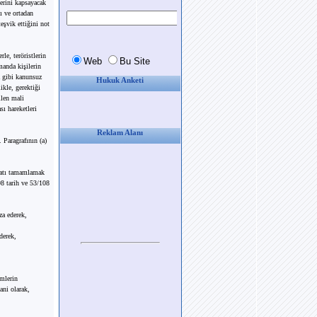
erini kapsayacak
ı ve ortadan
eşvik ettiğini not
le, teröristlerin
manda kişilerin
a gibi kanunsuz
Hukuk Anketi
ikle, gerektiği
ilen mali
ı hareketleri
Reklam Alanı
 Paragrafının (a)
zuatı tamamlamak
98 tarih ve 53/108
za ederek,
derek,
emlerin
ani olarak,