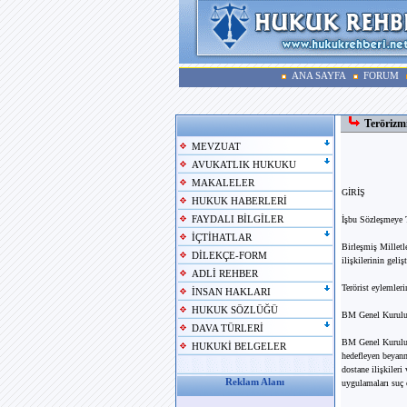
ANA SAYFA
FORUM
Terörizm
MEVZUAT
AVUKATLIK HUKUKU
MAKALELER
GİRİŞ
HUKUK HABERLERİ
FAYDALI BİLGİLER
İşbu Sözleşmeye T
İÇTİHATLAR
Birleşmiş Milletle
DİLEKÇE-FORM
ilişkilerinin geliş
ADLİ REHBER
Terörist eylemler
İNSAN HAKLARI
HUKUK SÖZLÜĞÜ
BM Genel Kurulun
DAVA TÜRLERİ
BM Genel Kurulunu
HUKUKİ BELGELER
hedefleyen beyann
dostane ilişkiler
Reklam Alanı
uygulamaları suç o