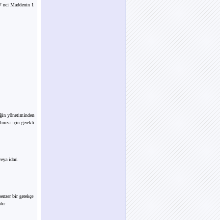
 7 nci Maddenin 1
liğin yönetiminden
lmesi için gerekli
veya idari
benzer bir gerekçe
lır.