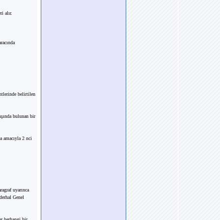
i alır.
aracında
lerinde belirtilen
ışında bulunan bir
a amacıyla 2 nci
ragraf uyarınca
 derhal Genel
er herhangi bir