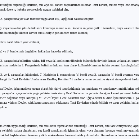
ktirdiğini düşündüğü hallerde, fail veya fail zanlısı topraklarında bulunan Taraf Devlet, takibat veya iade amacıy
mak üzere iç hukuku çerçevesinde uygun tedbirleri alır,
. paragrafında yer alan tedbirler uygulanan kişi, aşağıdaki haklara sahiptir:
ğu veya başka bir şekilde haklarını korumaya mezun olan Devletin en yakın yetkili temsilcisi, veya vatansız o
nın bulunduğu ülkenin Devlet temsilcisiyle gecikmeden temas kurmak,
lcisi tarafından ziyaret edilmek,
 a) ve b) bentlerinde öngörülen haklardan haberdar edilmek,
. paragrafında belirtilen haklar, fail veya fail zanlısının ülkesinde bulunduğu devletin kanun ve kuralları çerçe
ın işbu maddenin 3. Paragrafında belirtilen hakların tam olarak kullanılabilmesine imkân vermesi koşuluyla kulla
. ve 4. paragrafları hükümleri, 7. Maddenin 1. paragrafının (b) bendi veya 2. paragrafın (b) bendi uyarınca yarg
hangi bir Taraf Devletin Uluslar arası Kızılhaç Komitesi?ni zanlıyla temas ve zanlıyı ziyaret etmeye davet hakkı
araf Devlet, işbu maddeye uygun olarak bir kişiyi tutukladığında, bu tutuklama ve tutuklamayı muhik kılan ne
 paragrafları çerçevesinde yargı yetkisini tesis etmiş Taraf Devletler ile yerinde olacağına kanaat getirmesi halin
vlete doğrudan veya Birleşmiş Milletler Örgütü Genel Sekreteri aracılığıyla derhal bildirir. İşbu maddenin 1. pa
rmayı yürüten Devlet, tahkikatın sonuçlarını sözkonusu Taraf Devletlere süratle bildirir ve yargı yetkisini kull
ıklar.
lerinin uygulandığı hallerde, fail zanlısının topraklarında bulunduğu Taraf Devlet, onu iade etmeyecekse, aşır
 ve hiçbir istisna olmaksızın, suç kendi topraklarında işlenmiş olsun veya olmasın, konuyu kendi mevzuatında
i takibat başlatmalarını teminen yetkili makamlarına havale etmekle yükümlüdür. Bu makamlar kararlarını sözk