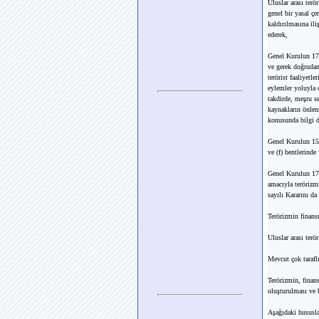
Uluslar arası ter
genel bir yasal ç
kaldırılmasına ili
ederek,
Genel Kurulun 17 
ve gerek doğrudan
terörist faaliyetl
eylemler yoluyla 
takdirde, meşru s
kaynakların önlen
konusunda bilgi d
Genel Kurulun 15 
ve (f) bentlerinde
Genel Kurulun 17 
amacıyla terörizmi
sayılı Kararını da 
Terörizmin finans
Uluslar arası terö
Mevcut çok tarafl
Terörizmin, finan
oluşturulması ve b
Aşağıdaki hususla