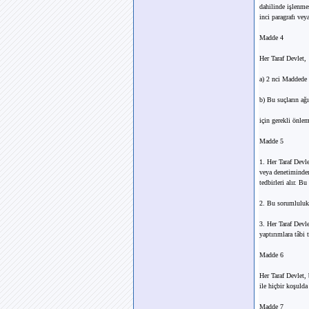
dahilinde işlenme
inci paragrafı vey
Madde 4
Her Taraf Devlet,
a) 2 nci Maddede 
b) Bu suçların ağ
için gerekli önleml
Madde 5
1. Her Taraf Devl
veya denetiminden 
tedbirleri alır. B
2. Bu sorumluluk,
3. Her Taraf Devle
yaptırımlara tâbi 
Madde 6
Her Taraf Devlet, 
ile hiçbir koşulda
Madde 7