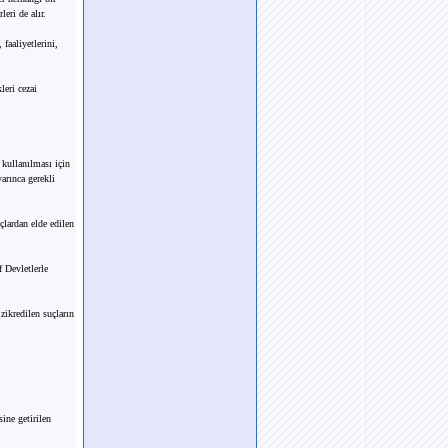
eri de alır.
 faaliyetlerini,
leri cezai
 kullanılması için
arınca gerekli
çlardan elde edilen
 Devletlerle
zikredilen suçların
sine getirilen