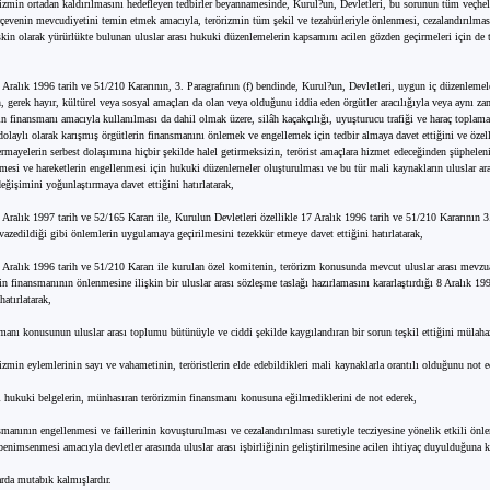
örizmin ortadan kaldırılmasını hedefleyen tedbirler beyannamesinde, Kurul?un, Devletleri, bu sorunun tüm veçhel
erçevenin mevcudiyetini temin etmek amacıyla, terörizmin tüm şekil ve tezahürleriyle önlenmesi, cezalandırılmas
şkin olarak yürürlükte bulunan uluslar arası hukuki düzenlemelerin kapsamını acilen gözden geçirmeleri için de t
Aralık 1996 tarih ve 51/210 Kararının, 3. Paragrafının (f) bendinde, Kurul?un, Devletleri, uygun iç düzenlemeler
, gerek hayır, kültürel veya sosyal amaçları da olan veya olduğunu iddia eden örgütler aracılığıyla veya aynı za
erin finansmanı amacıyla kullanılması da dahil olmak üzere, silâh kaçakçılığı, uyuşturucu trafiği ve haraç toplam
dolaylı olarak karışmış örgütlerin finansmanını önlemek ve engellemek için tedbir almaya davet ettiğini ve özell
ermayelerin serbest dolaşımına hiçbir şekilde halel getirmeksizin, terörist amaçlara hizmet edeceğinden şüphelen
mesi ve hareketlerin engellenmesi için hukuki düzenlemeler oluşturulması ve bu tür mali kaynakların uluslar aras
eğişimini yoğunlaştırmaya davet ettiğini hatırlatarak,
Aralık 1997 tarih ve 52/165 Kararı ile, Kurulun Devletleri özellikle 17 Aralık 1996 tarih ve 51/210 Kararının 3.
 vazedildiği gibi önlemlerin uygulamaya geçirilmesini tezekkür etmeye davet ettiğini hatırlatarak,
Aralık 1996 tarih ve 51/210 Kararı ile kurulan özel komitenin, terörizm konusunda mevcut uluslar arası mev
n finansmanının önlenmesine ilişkin bir uluslar arası sözleşme taslağı hazırlamasını kararlaştırdığı 8 Aralık 19
hatırlatarak,
manı konusunun uluslar arası toplumu bütünüyle ve ciddi şekilde kaygılandıran bir sorun teşkil ettiğini mülaha
rizmin eylemlerinin sayı ve vahametinin, teröristlerin elde edebildikleri mali kaynaklarla orantılı olduğunu not e
ı hukuki belgelerin, münhasıran terörizmin finansmanı konusuna eğilmediklerini de not ederek,
smanının engellenmesi ve faillerinin kovuşturulması ve cezalandırılması suretiyle tecziyesine yönelik etkili önl
enimsenmesi amacıyla devletler arasında uluslar arası işbirliğinin geliştirilmesine acilen ihtiyaç duyulduğuna k
rda mutabık kalmışlardır.