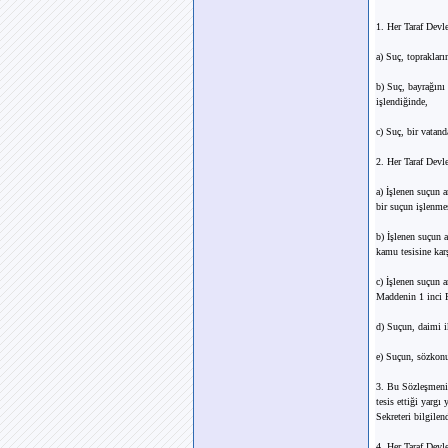
1. Her Taraf Devle
a) Suç, toprakları
b) Suç, bayrağını
işlendiğinde,
c) Suç, bir vatand
2. Her Taraf Devle
a) İşlenen suçun a
bir suçun işlenme
b) İşlenen suçun 
kamu tesisine karş
c) İşlenen suçun 
Maddenin 1 inci Pa
d) Suçun, daimi i
e) Suçun, sözkonu
3. Bu Sözleşmenin
tesis ettiği yargı
Sekreteri bilgilend
4. Her Taraf Devle