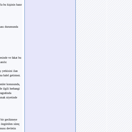
la bu kişinin hazır
lması durumunda
vesinde ve fakat bu
nılır.
ı yetkisini ilan
na halel getirmez.
denler konusunda,
de ilgili herhangi
ragrafında
anmak niyetinde
ı bir gecikmeye
 öngörülen süreç
onusu devletin