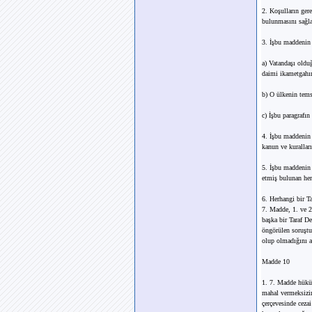
2. Koşulların gere
bulunmasını sağla
3. İşbu maddenin 2
a) Vatandaşı oldu
daimi ikametgahı
b) O ülkenin temsi
c) İşbu paragrafın
4. İşbu maddenin 3
kanun ve kurallar
5. İşbu maddenin 3
etmiş bulunan her
6. Herhangi bir T
7. Madde, 1. ve 2.
başka bir Taraf De
öngörülen soruştu
olup olmadığını aç
Madde 10
1. 7. Madde hüküm
mahal vermeksizin
çerçevesinde ceza