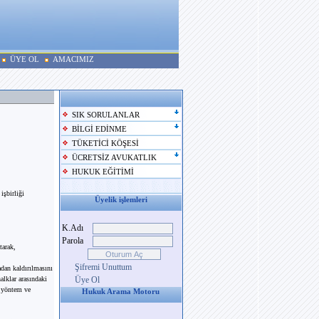
ÜYE OL
AMACIMIZ
SIK SORULANLAR
BİLGİ EDİNME
TÜKETİCİ KÖŞESİ
ÜCRETSİZ AVUKATLIK
HUKUK EĞİTİMİ
işbirliği
Üyelik işlemleri
K.Adı
Parola
tarak,
Şifremi Unuttum
adan kaldırılmasını
alklar arasındaki
Üye Ol
, yöntem ve
Hukuk Arama Motoru