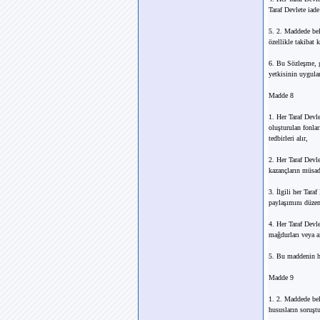
Taraf Devlete iade
5. 2. Maddede beli
özellikle takibat
6. Bu Sözleşme, ge
yetkisinin uygula
Madde 8
1. Her Taraf Devle
oluşturulan fonla
tedbirleri alır,
2. Her Taraf Devle
kazançların müsade
3. İlgili her Tar
paylaşımını düzen
4. Her Taraf Devl
mağdurları veya a
5. Bu maddenin hü
Madde 9
1. 2. Maddede beli
hususların soruştu