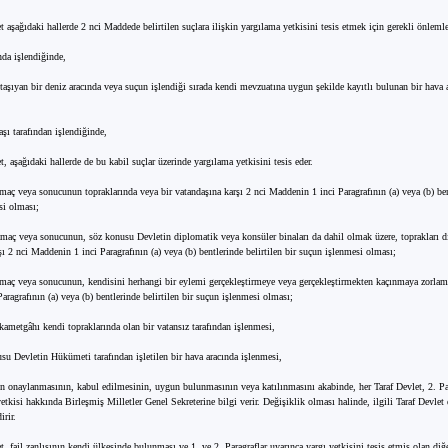
t aşağıdaki hallerde 2 nci Maddede belirtilen suçlara ilişkin yargılama yetkisini tesis etmek için gerekli önlemler
nda işlendiğinde,
 taşıyan bir deniz aracında veya suçun işlendiği sırada kendi mevzuatına uygun şekilde kayıtlı bulunan bir hava 
aşı tarafından işlendiğinde,
t, aşağıdaki hallerde de bu kabil suçlar üzerinde yargılama yetkisini tesis eder.
maç veya sonucunun topraklarında veya bir vatandaşına karşı 2 nci Maddenin 1 inci Paragrafının (a) veya (b) bent
si olması;
amaç veya sonucunun, söz konusu Devletin diplomatik veya konsüler binaları da dahil olmak üzere, toprakları d
ı 2 nci Maddenin 1 inci Paragrafının (a) veya (b) bentlerinde belirtilen bir suçun işlenmesi olması;
amaç veya sonucunun, kendisini herhangi bir eylemi gerçekleştirmeye veya gerçekleştirmekten kaçınmaya zorlam
ragrafının (a) veya (b) bentlerinde belirtilen bir suçun işlenmesi olması;
kametgâhı kendi topraklarında olan bir vatansız tarafından işlenmesi,
su Devletin Hükümeti tarafından işletilen bir hava aracında işlenmesi,
 onaylanmasının, kabul edilmesinin, uygun bulunmasının veya katılınmasını akabinde, her Taraf Devlet, 2. Pa
 yetkisi hakkında Birleşmiş Milletler Genel Sekreterine bilgi verir. Değişiklik olması halinde, ilgili Taraf Devlet
irir.
t, fail zanlısının kendi ülkesinde bulunması ve 1. ve 2. Paragraflar uyarınca yargı yetkisini tesis etmiş olan diğ