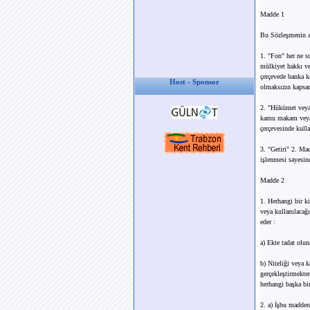
Madde 1
Bu Sözleşmenin a
1. "Fon" her ne s
mülkiyet hakkı vey
çerçevede banka kre
Host - Sponsor
olmaksızın kapsar
2. "Hükümet veya 
kamu makam veya b
çerçevesinde kulla
3. "Getiri" 2. Ma
işlenmesi sayesin
Madde 2
1. Herhangi bir ki
veya kullanılacağı
eder :
a) Ekte tadat olu
b) Niteliği veya 
gerçekleştirmekte
herhangi başka bi
2. a) İşbu madden