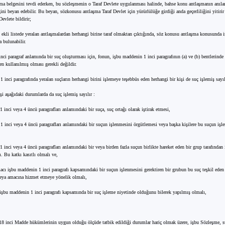
ma belgesini tevdi ederken, bu sözleşmenin o Taraf Devlete uygulanması halinde, bahse konu antlaşmanın anılan
ni beyan edebilir. Bu beyan, sözkonusu antlaşma Taraf Devlet için yürürlülüğe girdiği anda geçerliliğini yitirir
evlete bildirir;
t ekli listede yeralan antlaşmalardan herhangi birine taraf olmaktan çıktığında, söz konusu antlaşma konusunda
 bulunabilir.
nci paragraf anlamında bir suç oluşturması için, fonun, işbu maddenin 1 inci paragrafının (a) ve (b) bentlerinde
len kullanılmış olması gerekli değildir.
 inci paragrafında yeralan suçların herhangi birini işlemeye teşebbüs eden herhangi bir kişi de suç işlemiş sayıl
şi aşağıdaki durumlarda da suç işlemiş sayılır :
 inci veya 4 üncü paragrafları anlamındaki bir suça, suç ortağı olarak iştirak etmesi,
1 inci veya 4 üncü paragrafları anlamındaki bir suçun işlenmesini örgütlemesi veya başka kişilere bu suçun iş
 inci veya 4 üncü paragrafları anlamındaki bir veya birden fazla suçun birlikte hareket eden bir grup tarafından
. Bu katkı kasıtlı olmalı ve,
acı işbu maddenin 1 inci paragrafı kapsamındaki bir suçun işlenmesini gerektiren bir grubun bu suç teşkil eden
eya amacına hizmet etmeye yönelik olmalı,
 işbu maddenin 1 inci paragrafı kapsamında bir suç işleme niyetinde olduğunu bilerek yapılmış olmalı,
18 inci Madde hükümlerinin uygun olduğu ölçüde tatbik edildiği durumlar hariç olmak üzere, işbu Sözleşme, s