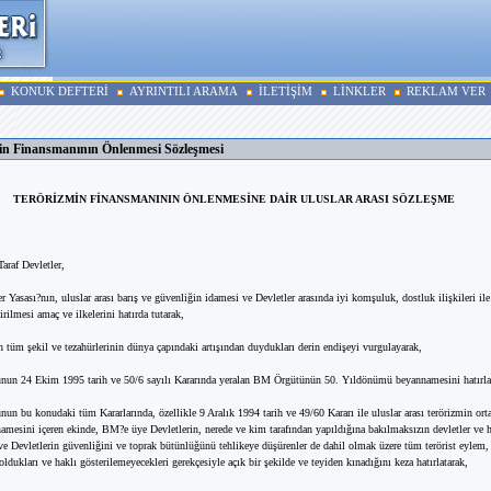
KONUK DEFTERİ
AYRINTILI ARAMA
İLETİŞİM
LİNKLER
REKLAM VER
in Finansmanının Önlenmesi Sözleşmesi
TERÖRİZMİN FİNANSMANININ ÖNLENMESİNE DAİR ULUSLAR ARASI SÖZLEŞME
araf Devletler,
r Yasası?nın, uluslar arası barış ve güvenliğin idamesi ve Devletler arasında iyi komşuluk, dostluk ilişkileri ile 
tirilmesi amaç ve ilkelerini hatırda tutarak,
in tüm şekil ve tezahürlerinin dünya çapındaki artışından duydukları derin endişeyi vurgulayarak,
un 24 Ekim 1995 tarih ve 50/6 sayılı Kararında yeralan BM Örgütünün 50. Yıldönümü beyannamesini hatırla
n bu konudaki tüm Kararlarında, özellikle 9 Aralık 1994 tarih ve 49/60 Kararı ile uluslar arası terörizmin ort
amesini içeren ekinde, BM?e üye Devletlerin, nerede ve kim tarafından yapıldığına bakılmaksızın devletler ve h
i ve Devletlerin güvenliğini ve toprak bütünlüğünü tehlikeye düşürenler de dahil olmak üzere tüm terörist eylem
ldukları ve haklı gösterilemeyecekleri gerekçesiyle açık bir şekilde ve teyiden kınadığını keza hatırlatarak,