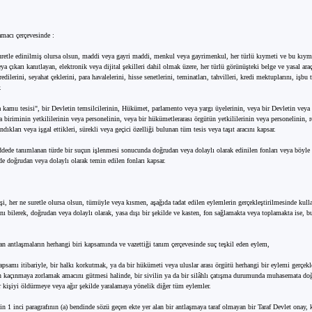
macı çerçevesinde :
uretle edinilmiş olursa olsun, maddi veya gayri maddi, menkul veya gayrimenkul, her türlü kıymeti ve bu kıyme
a çıkarı kanıtlayan, elektronik veya dijital şekilleri dahil olmak üzere, her türlü görünüşteki belge ve yasal araç
dilerini, seyahat çeklerini, para havalelerini, hisse senetlerini, teminatları, tahvilleri, kredi mektuplarını, işbu t
.
kamu tesisi", bir Devletin temsilcilerinin, Hükümet, parlamento veya yargı üyelerinin, veya bir Devletin veya 
iriminin yetkililerinin veya personelinin, veya bir hükümetlerarası örgütün yetkililerinin veya personelinin, r
ndıkları veya işgal ettikleri, sürekli veya geçici özelliği bulunan tüm tesis veya taşıt aracını kapsar.
ddede tanımlanan türde bir suçun işlenmesi sonucunda doğrudan veya dolaylı olarak edinilen fonları veya böyle
de doğrudan veya dolaylı olarak temin edilen fonları kapsar.
şi, her ne suretle olursa olsun, tümüyle veya kısmen, aşağıda tadat edilen eylemlerin gerçekleştirilmesinde kull
nı bilerek, doğrudan veya dolaylı olarak, yasa dışı bir şekilde ve kasten, fon sağlamakta veya toplamakta ise, b
nan antlaşmaların herhangi biri kapsamında ve vazettiği tanım çerçevesinde suç teşkil eden eylem,
kapsamı itibariyle, bir halkı korkutmak, ya da bir hükümeti veya uluslar arası örgütü herhangi bir eylemi gerçek
n kaçınmaya zorlamak amacını gütmesi halinde, bir sivilin ya da bir silâhlı çatışma durumunda muhasemata do
r kişiyi öldürmeye veya ağır şekilde yaralamaya yönelik diğer tüm eylemler.
in 1 inci paragrafının (a) bendinde sözü geçen ekte yer alan bir antlaşmaya taraf olmayan bir Taraf Devlet onay,