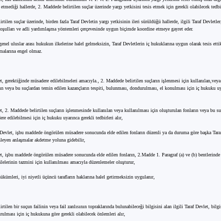
 etmediği hallerde, 2. Maddede belirtilen suçlar üzerinde yargı yetkisini tesis etmek için gerekli olabilecek tedbirl
rtilen suçlar üzerinde, birden fazla Taraf Devletin yargı yetkisinin ileri sürüldüğü hallerde, ilgili Taraf Devletler,
 koşulları ve adli yardımlaşma yöntemleri çerçevesinde uygun biçimde koordine etmeye gayret eder.
nel uluslar arası hukukun ilkelerine halel gelmeksizin, Taraf Devletlerin iç hukuklarına uygun olarak tesis ettik
malarına engel olmaz.
t, gerektiğinde müsadere edilebilmeleri amacıyla., 2. Maddede belirtilen suçların işlenmesi için kullanılan,veya
rın veya bu suçlardan temin edilen kazançların tespiti, bulunması, dondurulması, el konulması için iç hukuku uy
t, 2. Maddede belirtilen suçların işlenmesinde kullanılan veya kullanılması için oluşturulan fonların veya bu su
re edilebilmesi için iç hukuku uyarınca gerekli tedbirleri alır,
af Devlet, işbu maddede öngörülen müsadere sonucunda elde edilen fonların düzenli ya da duruma göre başka Taraf
leyen anlaşmalar akdetme yoluna gidebilir,
et, işbu maddede öngörülen müsadere sonucunda elde edilen fonların, 2.Madde 1. Paragraf (a) ve (b) bentlerinde 
ilelerinin tazmini için kullanılması amacıyla düzenlemeler oluşturur,
kümleri, iyi niyetli üçüncü tarafların haklarına halel getirmeksizin uygulanır,
rtilen bir suçun failinin veya fail zanlısının topraklarında bulunabileceği bilgisini alan ilgili Taraf Devlet, bilgi
rulması için iç hukukuna göre gerekli olabilecek önlemleri alır,