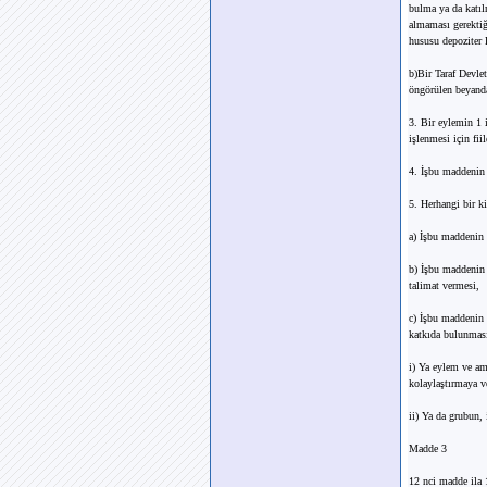
bulma ya da katıl
almaması gerektiği
hususu depoziter D
b)Bir Taraf Devle
öngörülen beyanda
3. Bir eylemin 1 i
işlenmesi için fii
4. İşbu maddenin 1
5. Herhangi bir ki
a) İşbu maddenin 1
b) İşbu maddenin 
talimat vermesi,
c) İşbu maddenin 1
katkıda bulunması
i) Ya eylem ve am
kolaylaştırmaya v
ii) Ya da grubun,
Madde 3
12 nci madde ila 