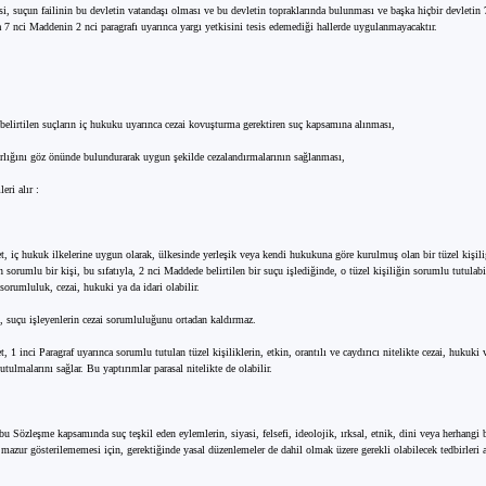
si, suçun failinin bu devletin vatandaşı olması ve bu devletin topraklarında bulunması ve başka hiçbir devletin
a 7 nci Maddenin 2 nci paragrafı uyarınca yargı yetkisini tesis edemediği hallerde uygulanmayacaktır.
belirtilen suçların iç hukuku uyarınca cezai kovuşturma gerektiren suç kapsamına alınması,
ırlığını göz önünde bulundurarak uygun şekilde cezalandırmalarının sağlanması,
eri alır :
et, iç hukuk ilkelerine uygun olarak, ülkesinde yerleşik veya kendi hukukuna göre kurulmuş olan bir tüzel kişi
sorumlu bir kişi, bu sıfatıyla, 2 nci Maddede belirtilen bir suçu işlediğinde, o tüzel kişiliğin sorumlu tutulabi
u sorumluluk, cezai, hukuki ya da idari olabilir.
 suçu işleyenlerin cezai sorumluluğunu ortadan kaldırmaz.
t, 1 inci Paragraf uyarınca sorumlu tutulan tüzel kişiliklerin, etkin, orantılı ve caydırıcı nitelikte cezai, hukuki 
tutulmalarını sağlar. Bu yaptırımlar parasal nitelikte de olabilir.
bu Sözleşme kapsamında suç teşkil eden eylemlerin, siyasi, felsefi, ideolojik, ırksal, etnik, dini veya herhangi 
 mazur gösterilememesi için, gerektiğinde yasal düzenlemeler de dahil olmak üzere gerekli olabilecek tedbirleri a