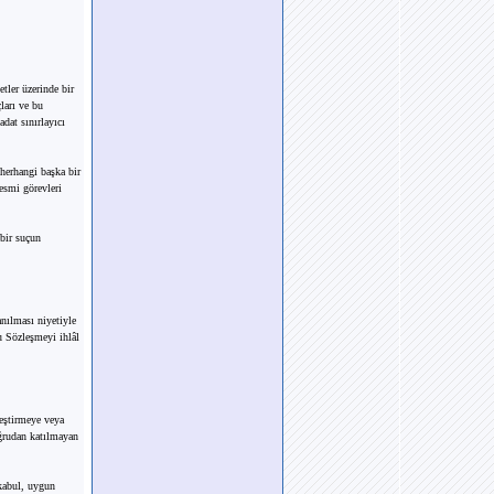
tler üzerinde bir
ları ve bu
adat sınırlayıcı
herhangi başka bir
esmi görevleri
 bir suçun
anılması niyetiyle
u Sözleşmeyi ihlâl
leştirmeye veya
ğrudan katılmayan
 kabul, uygun