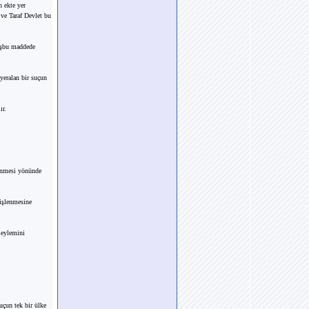
 ekte yer
 ve Taraf Devlet bu
 işbu maddede
 yeralan bir suçun
ır.
lenmesi yönünde
 işlenmesine
 eylemini
uçun tek bir ülke