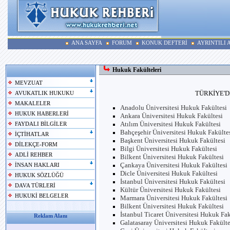
ANA SAYFA
FORUM
KONUK DEFTERİ
AYRINTILI
Hukuk Fakülteleri
MEVZUAT
TÜRKİYE'D
AVUKATLIK HUKUKU
MAKALELER
Anadolu Üniversitesi Hukuk Fakültesi
HUKUK HABERLERİ
Ankara Üniversitesi Hukuk Fakültesi
Atılım Üniversitesi Hukuk Fakültesi
FAYDALI BİLGİLER
Bahçeşehir Üniversitesi Hukuk Fakülte
İÇTİHATLAR
Başkent Üniversitesi Hukuk Fakültesi
DİLEKÇE-FORM
Bilgi Üniversitesi Hukuk Fakültesi
ADLİ REHBER
Bilkent Üniversitesi Hukuk Fakültesi
Çankaya Üniversitesi Hukuk Fakültesi
İNSAN HAKLARI
Dicle Üniversitesi Hukuk Fakültesi
HUKUK SÖZLÜĞÜ
İstanbul Üniversitesi Hukuk Fakültesi
DAVA TÜRLERİ
Kültür Üniversitesi Hukuk Fakültesi
HUKUKİ BELGELER
Marmara Üniversitesi Hukuk Fakültesi
Bilkent Üniversitesi Hukuk Fakültesi
İstanbul Ticaret Üniversitesi Hukuk Fak
Reklam Alanı
Galatasaray Üniversitesi Hukuk Fakülte