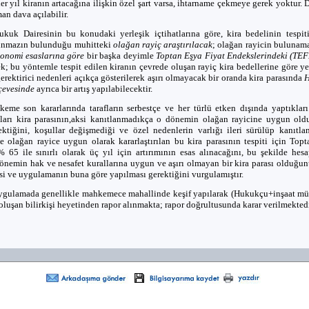
er yıl kiranın artacağına ilişkin özel şart varsa, ihtarname çekmeye gerek yoktur
an dava açılabilir.
ukuk Dairesinin bu konudaki yerleşik içtihatlarına göre, kira bedelinin tespit
şınmazın bulunduğu muhitteki
olağan rayiç araştırılacak
; olağan rayicin bulunam
onomi esaslarına göre
bir başka deyimle
Toptan Eşya Fiyat Endekslerindeki (TEF
ek; bu yöntemle tespit edilen kiranın çevrede oluşan rayiç kira bedellerine göre ye
gerektirici nedenleri açıkça gösterilerek aşırı olmayacak bir oranda kira parasında
H
rçevesinde
ayrıca bir artış yapılabilecektir.
me son kararlarında tarafların serbestçe ve her türlü etken dışında yaptıkları
ıkları kira parasının,aksi kanıtlanmadıkça o dönemin olağan rayicine uygun ol
ektiğini, koşullar değişmediği ve özel nedenlerin varlığı ileri sürülüp kanıtl
e olağan rayice uygun olarak kararlaştırılan bu kira parasının tespiti için Top
 65 ile sınırlı olarak üç yıl için artırımının esas alınacağını, bu şekilde hes
dönemin hak ve nesafet kurallarına uygun ve aşırı olmayan bir kira parası olduğun
si ve uygulamanın buna göre yapılması gerektiğini vurgulamıştır.
ygulamada genellikle mahkemece mahallinde keşif yapılarak (Hukukçu+inşaat m
oluşan bilirkişi heyetinden rapor alınmakta; rapor doğrultusunda karar verilmektedi