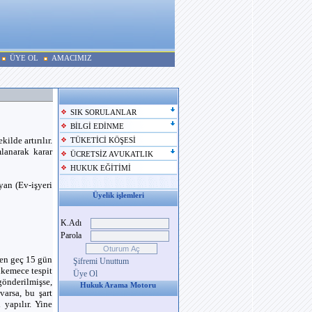
ÜYE OL
AMACIMIZ
SIK SORULANLAR
BİLGİ EDİNME
ilde artırılır.
TÜKETİCİ KÖŞESİ
mlanarak karar
ÜCRETSİZ AVUKATLIK
HUKUK EĞİTİMİ
yan (Ev-işyeri
Üyelik işlemleri
K.Adı
Parola
 en geç 15 gün
Şifremi Unuttum
hkemece tespit
Üye Ol
 gönderilmişse,
Hukuk Arama Motoru
varsa, bu şart
 yapılır. Yine