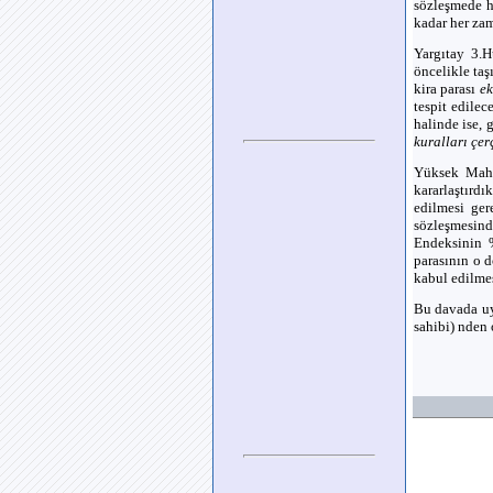
sözleşmede h
kadar her zam
Yargıtay 3.H
öncelikle ta
kira parası
ek
tespit edilec
halinde ise, 
kuralları çe
Yüksek Mahke
kararlaştırd
edilmesi ger
sözleşmesind
Endeksinin %
parasının o 
kabul edilme
Bu davada u
sahibi) nden 