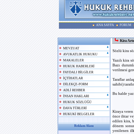
ANA SAYFA
FORUM
Kira Artı
MEVZUAT
Sözlü kira sö
AVUKATLIK HUKUKU
Yazılı kira s
MAKALELER
Bazı durumla
HUKUK HABERLERİ
verilmesi ger
FAYDALI BİLGİLER
İÇTİHATLAR
Taraflar anl
sahibi) taraf
DİLEKÇE-FORM
ADLİ REHBER
Bu halde yazı
İNSAN HAKLARI
HUKUK SÖZLÜĞÜ
DAVA TÜRLERİ
Kiraya veren 
HUKUKİ BELGELER
önce ihtar v
edilen kira, 
dönem sonuna
Reklam Alanı
yenilenen il