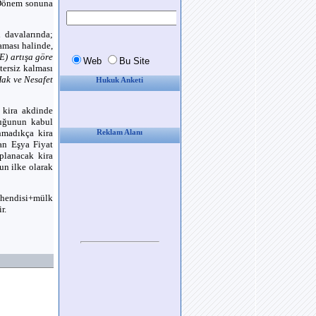
. Dönem sonuna
i davalarında;
aması halinde,
E) artışa göre
tersiz kalması
ak ve Nesafet
Hukuk Anketi
 kira akdinde
duğunun kabul
anmadıkça kira
Reklam Alanı
tan Eşya Fiyat
aplanacak kira
un ilke olarak
ühendisi+mülk
r.