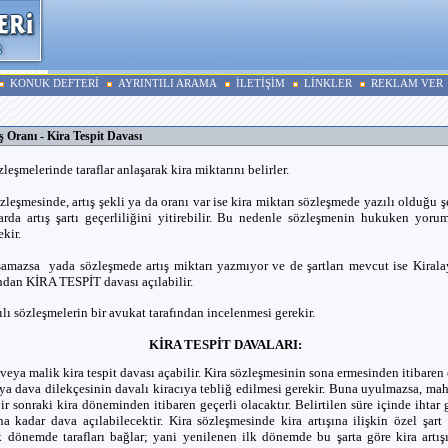
KONUK DEFTERİ
AYRINTILI ARAMA
İLETİŞİM
LİNKLER
REKLAM VER
ş Oranı - Kira Tespit Davası
zleşmelerinde taraflar anlaşarak kira miktarını belirler.
özleşmesinde, artış şekli ya da oranı var ise kira miktarı sözleşmede yazılı olduğu şek
rda artış şartı geçerliliğini yitirebilir. Bu nedenle sözleşmenin hukuken yoru
ekir.
aşamazsa yada sözleşmede artış miktarı yazmıyor ve de şartları mevcut ise Kirala
ından KİRA TESPİT davası açılabilir.
lı sözleşmelerin bir avukat tarafından incelenmesi gerekir.
KİRA TESPİT DAVALARI:
veya malik kira tespit davası açabilir. Kira sözleşmesinin sona ermesinden itibaren
eya dava dilekçesinin davalı kiracıya tebliğ edilmesi gerekir. Buna uyulmazsa, ma
bir sonraki kira döneminden itibaren geçerli olacaktır. Belirtilen süre içinde ihtar
 kadar dava açılabilecektir. Kira sözleşmesinde kira artışına ilişkin özel şart 
k dönemde tarafları bağlar; yani yenilenen ilk dönemde bu şarta göre kira artışı