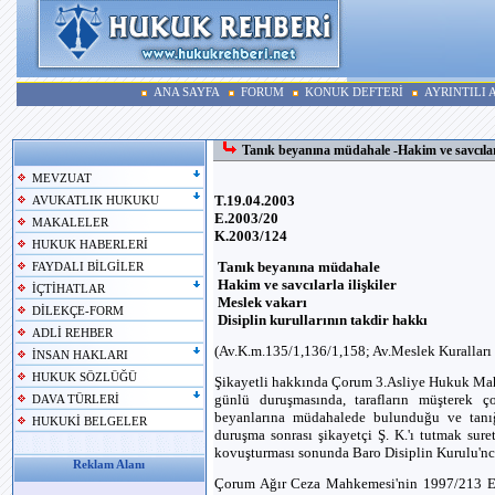
ANA SAYFA
FORUM
KONUK DEFTERİ
AYRINTILI
Tanık beyanına müdahale -Hakim ve savcılarla
MEVZUAT
T.19.04.2003
AVUKATLIK HUKUKU
E.2003/20
MAKALELER
K.2003/124
HUKUK HABERLERİ
Tanık beyanına müdahale
FAYDALI BİLGİLER
Hakim ve savcılarla ilişkiler
İÇTİHATLAR
Meslek vakarı
DİLEKÇE-FORM
Disiplin kurullarının takdir hakkı
ADLİ REHBER
(Av.K.m.135/1,136/1,158; Av.Meslek Kurallar
İNSAN HAKLARI
HUKUK SÖZLÜĞÜ
Şikayetli hakkında Çorum 3.Asliye Hukuk Mah
günlü duruşmasında, tarafların müşterek ço
DAVA TÜRLERİ
beyanlarına müdahalede bulunduğu ve tanığın
HUKUKİ BELGELER
duruşma sonrası şikayetçi Ş. K.'ı tutmak sure
kovuşturması sonunda Baro Disiplin Kurulu'nca
Reklam Alanı
Çorum Ağır Ceza Mahkemesi'nin 1997/213 E. 1