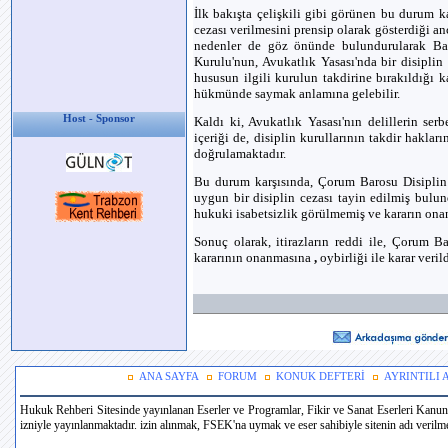
İlk bakışta çelişkili gibi görünen bu durum
cezası verilmesini prensip olarak gösterdiği a
nedenler de göz önünde bulundurularak Baro
Kurulu'nun, Avukatlık Yasası'nda bir disiplin
hususun ilgili kurulun takdirine bırakıldığı 
hükmünde saymak anlamına gelebilir.
Host - Sponsor
Kaldı ki, Avukatlık Yasası'nın delillerin se
içeriği de, disiplin kurullarının takdir haklar
doğrulamaktadır.
Bu durum karşısında, Çorum Barosu Disiplin 
uygun bir disiplin cezası tayin edilmiş bulu
hukuki isabetsizlik görülmemiş ve kararın ona
Sonuç olarak, itirazların reddi ile, Çorum B
kararının onanmasına
,
oybirliği ile karar verild
ANA SAYFA
FORUM
KONUK DEFTERİ
AYRINTILI
Hukuk Rehberi Sitesinde yayınlanan Eserler ve Programlar, Fikir ve Sanat Eserleri Kanun
izniyle yayınlanmaktadır. izin alınmak, FSEK'na uymak ve eser sahibiyle sitenin adı verilmek 