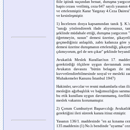
fiile iştirak suçundan beraat, duruşma yargı
hapis cezası verilmiş, ceza 647 sayılı yasanın 
ve ertelenmiştir. Karar Yargıtay 4.Ceza Daires
ve kesinleşmiştir.
1) İncelenen dosya kapsamından tanık Ş. K.'ı
"tanığı yönlendirerek ifade alıyorsunuz, ta
şeklinde müdahale ettiği, duruşma yargıcının
öğretmeyin, susun" demesi üzerine, şikayetl
geçmediğiniz anlaşıldı, zabtı kafanıza göre
demesi üzerine duruşmanın ertelendiği, şikaye
çıkmıyorum, gel de sen çıkar" şeklinde beyand
Avukatlık Meslek Kuralları'nın 17. maddes
gerektirdiği ölçülere uygun davranmak zorund
Avukatın davasını "bütün belagatı ile müd
kuvvetlendirebilmesinde sosyal ve mesleki z
Muhakemeler Kanunu İstanbul 1947)
Hakimler, savcılar ve resmi makamlarla olan il
mesleğin ağırbaşlılık ve bağımsızlığını sarsmak
bu etik kurallara uygun davranmamış, özellik
meslek vakarını korumamıştır.
2) Çorum Cumhuriyet Başsavcılığı Avukatlık
gerektiğini ileri sürerek karara itiraz etmiştir.
Yasanın 136/1. maddesinde "en az kınama cezas
135.maddenin (1) No.lı bendinde "uyarma" cezası