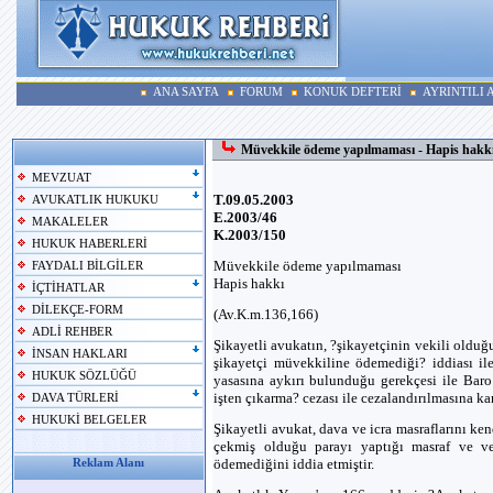
ANA SAYFA
FORUM
KONUK DEFTERİ
AYRINTILI
Müvekkile ödeme yapılmaması - Hapis hakk
MEVZUAT
T.09.05.2003
AVUKATLIK HUKUKU
E.2003/46
MAKALELER
K.2003/150
HUKUK HABERLERİ
Müvekkile ödeme yapılmaması
FAYDALI BİLGİLER
Hapis hakkı
İÇTİHATLAR
DİLEKÇE-FORM
(Av.K.m.136,166)
ADLİ REHBER
Şikayetli avukatın, ?şikayetçinin vekili olduğu,
İNSAN HAKLARI
şikayetçi müvekkiline ödemediği? iddiası il
HUKUK SÖZLÜĞÜ
yasasına aykırı bulunduğu gerekçesi ile Baro 
işten çıkarma? cezası ile cezalandırılmasına kar
DAVA TÜRLERİ
HUKUKİ BELGELER
Şikayetli avukat, dava ve icra masraflarını ke
çekmiş olduğu parayı yaptığı masraf ve vek
ödemediğini iddia etmiştir.
Reklam Alanı