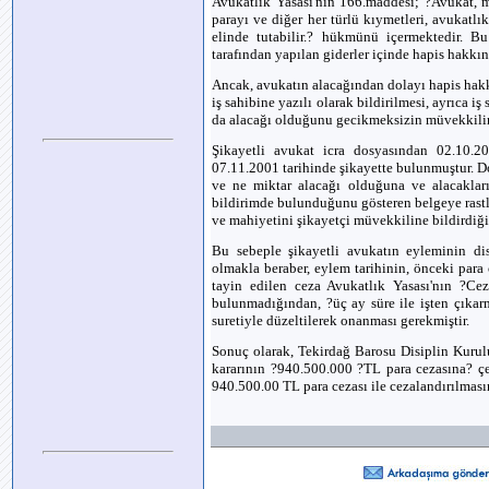
Avukatlık Yasası'nın 166.maddesi; ?Avukat, m
parayı ve diğer her türlü kıymetleri, avukatlı
elinde tutabilir.? hükmünü içermektedir. B
tarafından yapılan giderler içinde hapis hakkını
Ancak, avukatın alacağından dolayı hapis hakk
iş sahibine yazılı olarak bildirilmesi, ayrıca iş
da alacağı olduğunu gecikmeksizin müvekkili
Şikayetli avukat icra dosyasından 02.10.200
07.11.2001 tarihinde şikayette bulunmuştur. Do
ve ne miktar alacağı olduğuna ve alacakları
bildirimde bulunduğunu gösteren belgeye rast
ve mahiyetini şikayetçi müvekkiline bildirdiğ
Bu sebeple şikayetli avukatın eyleminin dis
olmakla beraber, eylem tarihinin, önceki para
tayin edilen ceza Avukatlık Yasası'nın ?Ce
bulunmadığından, ?üç ay süre ile işten çıkarm
suretiyle düzeltilerek onanması gerekmiştir.
Sonuç olarak, Tekirdağ Barosu Disiplin Kurulu'
kararının ?940.500.000 ?TL para cezasına? çe
940.500.00 TL para cezası ile cezalandırılmasına