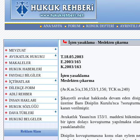
ANA SAYFA
FORUM
KONUK DEFTERİ
AYRINTILI
İşten yasaklama - Meslekten çıkarma
MEVZUAT
T.18.05.2003
AVUKATLIK HUKUKU
E.2003/165
MAKALELER
K.2003/163
HUKUK HABERLERİ
İşten yasaklama
FAYDALI BİLGİLER
Meslekten çıkarma
İÇTİHATLAR
DİLEKÇE-FORM
(Av.K.m.5/a,136,153/1,156; TCK m.240)
ADLİ REHBER
Şikayetli avukat hakkında devam eden disip
İNSAN HAKLARI
üzerine Baro Disiplin Kurulu'nca ?soruşturm
HUKUK SÖZLÜĞÜ
kararı verilmiştir.
DAVA TÜRLERİ
Avukatlık Yasası'nın 153/1. maddesi hükmüne
HUKUKİ BELGELER
bir işten dolayı kovuşturma yapılmakta olan
yasaklanabilir.
Reklam Alanı
Disiplin kovuşturmasına konu olan eylem n