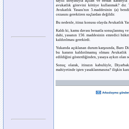
sayılı dosyasıyla açılan ve beraat kararıyl
avukatlık görevini kötüye kullanmak? dır.
Avukatlık Yasası'nın 5.maddesinin (a) ben
cezasını gerektiren suçlardan değildir.
Bu nedenle, itiraz konusu olayda Avukatlık Ya
Kaldı ki, kamu davası beraatla sonuçlanmış v
dahi, yasanın 156. maddesinin emredici hükm
kaldırılması gerekirdi.
Yukarıda açıklanan durum karşısında, Baro Dis
bu kararın kaldırılmamış olması Avukatlık 
edildiğini gösterdiğinden, yasaya aykırı olan s
Sonuç olarak, itirazın kabulüyle, Diyarbak
mahiyetinde işten yasaklanmasına? ilişkin kararı