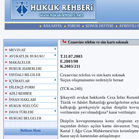
ANA SAYFA
FORUM
KONUK DEFTERİ
AYRINTILI
Cezaevine telefon ve sim kartı sokmak
MEVZUAT
T.11.07.2003
AVUKATLIK HUKUKU
E.2003/98
MAKALELER
K.2003/211
HUKUK HABERLERİ
Cezaevine telefon ve sim kartı sokmak
FAYDALI BİLGİLER
Suçun oluşmamamsı nedeniyle beraat
İÇTİHATLAR
DİLEKÇE-FORM
(TCK m.240)
ADLİ REHBER
Şikayetli avukat hakkında Ceza İnfaz Kurumla
İNSAN HAKLARI
Tüzük ve Adalet Bakanlığı genelgelerine aykırı
HUKUK SÖZLÜĞÜ
kalkıştığı gerekçesiyle açılan disiplin kov
verilmesine yer olmadığına? karar verilmiştir.
DAVA TÜRLERİ
HUKUKİ BELGELER
Disiplin kovuşturmasına konu oluşturan e
suçundan dolayı açılan kamu davasının ?suçu
Kartal 1.Ağır Ceza Mahkemesi'nin kesinleşme
Reklam Alanı
Karar sayılı kararından anlaşılmıştır.