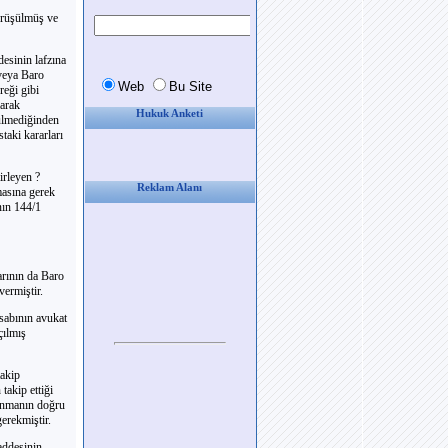
görüşülmüş ve
esinin lafzına
 veya Baro
eği gibi
larak
Hukuk Anketi
rülmediğinden
taki kararları
irleyen ?
Reklam Alanı
asına gerek
nın 144/1
arının da Baro
vermiştir.
esabının avukat
çılmış
takip
takip ettiği
vunmanın doğru
erekmiştir.
addesinin