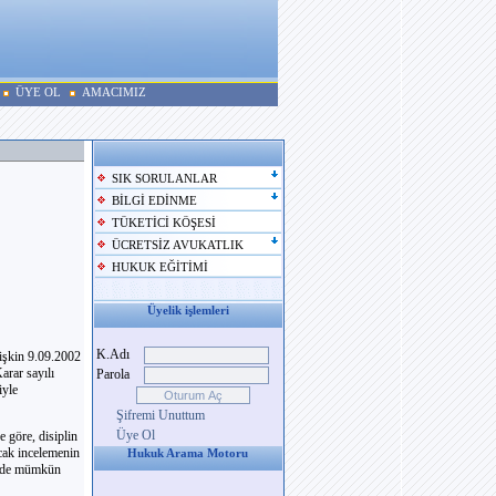
ÜYE OL
AMACIMIZ
SIK SORULANLAR
BİLGİ EDİNME
TÜKETİCİ KÖŞESİ
ÜCRETSİZ AVUKATLIK
HUKUK EĞİTİMİ
Üyelik işlemleri
K.Adı
lişkin 9.09.2002
rar sayılı
Parola
iyle
Şifremi Unuttum
Üye Ol
 göre, disiplin
ncak incelemenin
Hukuk Arama Motoru
linde mümkün