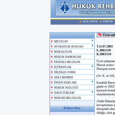
ANA SAYFA
FORUM
Ücret an
MEVZUAT
T.11.07.2003
AVUKATLIK HUKUKU
E.2003/139
MAKALELER
K.2003/234
HUKUK HABERLERİ
Ücret anlaşmaz
FAYDALI BİLGİLER
Masraf avansı 
İÇTİHATLAR
Duruşma istem
DİLEKÇE-FORM
(Av. K. m.144,
ADLİ REHBER
Karabük Barosu 
İNSAN HAKLARI
günlü ve 2002/
HUKUK SÖZLÜĞÜ
kararıyla bozul
DAVA TÜRLERİ
onaylanmayarak 
HUKUKİ BELGELER
Adalet Bakanlı
kovuşturması aç
Reklam Alanı
duruşmalı olar
olduğu, sözü ge