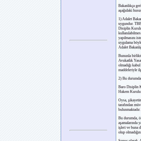
Bakanlıkça ger
aşağıdaki hususl
1) Adalet Bakan
uygundur. TBB 
Disiplin Kurul
kullanılabilmes
yapılmasını is
uygulama böyle 
Adalet Bakanlığ
Bununla birlikt
Avukatlık Yasa
olmadığı kabul 
maddeleriyle il
2) Bu durumda i
Baro Disiplin 
Hakem Kurulu ta
Oysa, şikayetin
tarafından müve
bulunmaktadır.
Bu durumda, önc
aşamalarında yap
işleri ve buna 
olup olmadığın
Sonuç olarak, A