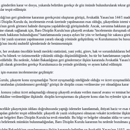
i gönderilen karar ve dosya, yukarıda belirtilen gerekçe de göz önünde bulundurularak tekrar 
ar tespit edilmiştir.
lığı'nın geri gönderme kararının gerekçesini oluşturan görüşü, Avukatlık Yasası'nın 144/1 madd
Disiplin Kurulu da, incelemenin evrak üzerinde yapılmasının esas olduğu, şikayetlinin istemi
u'nun gerek görmesi halinde duruşma yapılabileceği görüşündedir. Ancak, savunma hakkının ger
ine olanak sağlamak için, Baro Disiplin Kurulu'nun şikayetli avukata ?incelemenin duruşmalı o
temek hakkının bulunduğunu? hatırlatmasında yasaya aykırı bir yön ve herhangi bir sakınca gö
bir yazılı uyarının yapılmasının yararlı olacağı yönünde geliştirilmiş ve Kurulumuzun bu husus
ı'nın önceki muhtelif işlemlerinde de benimsenmiştir.
e, her avukatın öncelikle kendi mesleki statüsünü, yani yetki, görev, hak ve sorumluluklarını bel
sı?nı bilmek ve özümsemekle yükümlü olduğu düşünüldüğünde, bu tür bir hatırlatmanın yapılm
edilebilir. Bu nedenle, Adalet Bakanlığının geri göndermeye ilişkin kararında Avukatlık Yasası'
gili olarak gösterilen gerekçe Kurulumuzca da yerinde görülmüş ve aynen kabul edilmiştir.
şin esasının incelenmesine geçilmiştir:
Kurulu, şikayete konu uyuşmazlığın ?ücret uyuşmazlığı niteliğinde olduğu ve ücret uyuşmazlıkl
rafından çözümlenmesi gerektiği? görüşü ile disiplin cezası verilmesine yer olmadığına karar 
 konusu yalnız ücret anlaşmazlığı olmayıp şikayetli avukata verilen masraf avansı ve teminat h
kkiline verilmediğine ilişkindir. disiplin kovuşturması da şikayete konu olan bu eylemler için a
elikle şikayetçinin iddiası doğrultusunda yaptığı ödemeler kanıtlanmalı, ihtiyati haciz ve esas 
ılan giderler tespit edilmelidir. şikayetli de yazılı sözleşmesi olmayan vekalet ücretlerine ilişkin 
dair belgeleri Baro Disiplin Kurulu'na tevdi etmelidir. Bu bilgi ve belgeler olmadan iddia ve sa
ı belirlemek mümkün bulunmadığından, Baro Disiplin Kurulu kararının bu nedenle bozulması g
dalet Bakanlığı'nın onaylamamaya ilişkin kararında belirtilen ve Avukatlık Yasası'nın 144/1. m