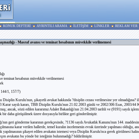
KONUK DEFTERİ
AYRINTILI ARAMA
İLETİŞİM
LİNKLER
REKLAM VER
laşmazlığı - Masraf avansı ve teminat hesabının müvekkile verilmemesi
lığı
ve teminat hesabının müvekkile verilmemesi
ek
 144/1, 157/7)
Disiplin Kurulu'nun, şikayetli avukat hakkında ?disiplin cezası verilmesine yer olmadığına? i
3 Karar sayılı kararı, TBB Disiplin Kurulu'nun 21.02.2003 günlü ve 2002/306 Esas, 2003/44 Ka
muş; ancak, sözü edilen kararımız Adalet Bakanlığı'nın 21.04.2003 tarihli ve (9191) sayılı işlem
bir daha görüşülmek üzere dosyasıyla birlikte geri gönderilmiştir.
ğı'nın geri gönderme kararının gerekçesinde, ?1136 sayılı Avukatlık Kanunu'nun 144. maddesine
ılmasına karar verilen hallerde, temel kuralın incelemenin evrak üzerinde yapılması olduğu, a
ak yapılmasının şikayet edilen avukatın istemesi veya Disiplin Kurulu'nca gerek görülmesi ha
çen avukatın bu yönde bir isteğinin bulunmadığı? bildirilmiştir.