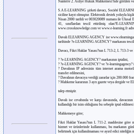
Nanterre 2. Asliye Hukuk Mahkemesi?nde görülen ve
S.A E-LEARNING şirketi davacı, Société ELEARNING
siciline kayıt olmuştur. Elektronik destek yoluyla kişi
Nisan 2000 tarihli ve 003020089 numara ile Ulusal En
41, sınıflardan tescil ettirilmiş olan?E-LEARNI
www.crossknowledge.com ve www.e-learning.fr adresle
Davalı ELEARNING AGENCY ise www.elearningagency
tarihinde ?e-LEARNİNG AGENCY? markasını tescil et
Davacı, Fikri Haklar Yasası?nın L 713-2, L 713-3 ve
? ?e-LEARNİNG AGENCY? markasının iptalini,
? ?e-LEARNİNG AGENCY? ve ?e-learningagency? isim
? Davalının IP adresinin tüm internet arama motorl
transfer edilmesini,
? Davalının davacıya verdiği zararlar için 200.000 fra
? Mahkeme kararının 3 ayrı gazete veya dergide ve
talep etmiştir.
Davalı ise cevabında ve karşı davasında, davacının m
kullandığı bir isim olduğunu bu sebeple iptal edilmesi 
Mahkemeye göre;
Fikri Haklar Yasası?nın L 711-2. maddesine göre mar
hizmet ve ürünlerinde kullanması, bu markanın gün
belirtmek için kullanılmaması ve ayırd edici niteliğin m