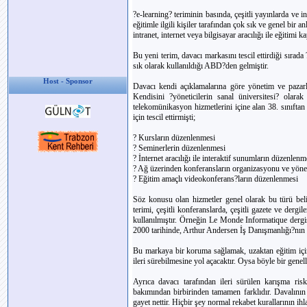
?e-learning? teriminin basında, çeşitli yayınlarda ve
eğitimle ilgili kişiler tarafından çok sık ve genel bir 
intranet, internet veya bilgisayar aracılığı ile eğitimi 
Bu yeni terim, davacı markasını tescil ettirdiği sırad
sık olarak kullanıldığı ABD?den gelmiştir.
Host - Sponsor
Davacı kendi açıklamalarına göre yönetim ve pazarla
Kendisini ?yöneticilerin sanal üniversitesi? olarak
telekomünikasyon hizmetlerini içine alan 38. sınıftan 
için tescil ettirmişti;
? Kursların düzenlenmesi
? Seminerlerin düzenlenmesi
? İnternet aracılığı ile interaktif sunumların düzenlenm
? Ağ üzerinden konferansların organizasyonu ve yöne
? Eğitim amaçlı videokonferans?ların düzenlenmesi
Söz konusu olan hizmetler genel olarak bu türü belir
terimi, çeşitli konferanslarda, çeşitli gazete ve derg
kullanılmıştır. Örneğin Le Monde Informatique dergi
2000 tarihinde, Arthur Andersen İş Danışmanlığı?nın 2
Bu markaya bir koruma sağlamak, uzaktan eğitim için 
ileri sürebilmesine yol açacaktır. Oysa böyle bir genel
Ayrıca davacı tarafından ileri sürülen karışma risk
bakımından birbirinden tamamen farklıdır. Davalının 
gayet nettir. Hiçbir şey normal rekabet kurallarının i