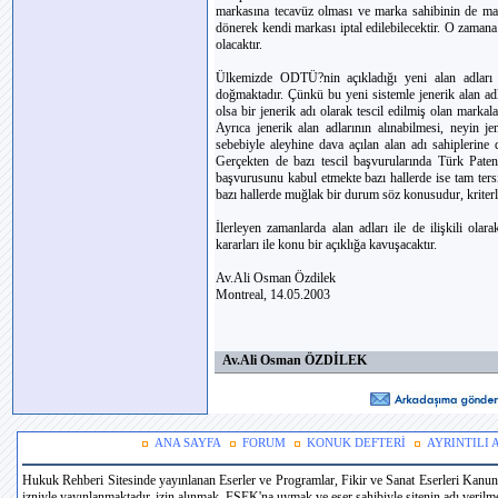
markasına tecavüz olması ve marka sahibinin de ma
dönerek kendi markası iptal edilebilecektir. O zaman
olacaktır.
Ülkemizde ODTÜ?nin açıkladığı yeni alan adları s
doğmaktadır. Çünkü bu yeni sistemle jenerik alan adlar
olsa bir jenerik adı olarak tescil edilmiş olan markal
Ayrıca jenerik alan adlarının alınabilmesi, neyin j
sebebiyle aleyhine dava açılan alan adı sahiplerine 
Gerçekten de bazı tescil başvurularında Türk Patent
başvurusunu kabul etmekte bazı hallerde ise tam ter
bazı hallerde muğlak bir durum söz konusudur, kriterle
İlerleyen zamanlarda alan adları ile de ilişkili ol
kararları ile konu bir açıklığa kavuşacaktır.
Av.Ali Osman Özdilek
Montreal, 14.05.2003
Av.Ali Osman ÖZDİLEK
ANA SAYFA
FORUM
KONUK DEFTERİ
AYRINTILI
Hukuk Rehberi Sitesinde yayınlanan Eserler ve Programlar, Fikir ve Sanat Eserleri Kanun
izniyle yayınlanmaktadır. izin alınmak, FSEK'na uymak ve eser sahibiyle sitenin adı verilmek 