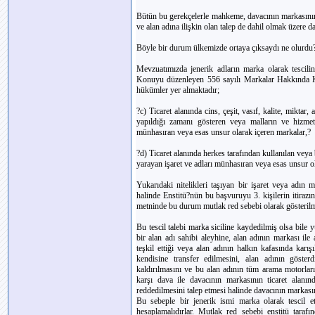
Bütün bu gerekçelerle mahkeme, davacının markasının 
ve alan adına ilişkin olan talep de dahil olmak üzere d
Böyle bir durum ülkemizde ortaya çıksaydı ne olurdu
Mevzuatımızda jenerik adların marka olarak tescilin
Konuyu düzenleyen 556 sayılı Markalar Hakkında 
hükümler yer almaktadır;
?c) Ticaret alanında cins, çeşit, vasıf, kalite, miktar
yapıldığı zamanı gösteren veya malların ve hizmetler
münhasıran veya esas unsur olarak içeren markalar,?
?d) Ticaret alanında herkes tarafından kullanılan veya 
yarayan işaret ve adları münhasıran veya esas unsur o
Yukarıdaki nitelikleri taşıyan bir işaret veya adın 
halinde Enstitü?nün bu başvuruyu 3. kişilerin itira
metninde bu durum mutlak red sebebi olarak gösterilmi
Bu tescil talebi marka siciline kaydedilmiş olsa bile 
bir alan adı sahibi aleyhine, alan adının markası il
teşkil ettiği veya alan adının halkın kafasında karı
kendisine transfer edilmesini, alan adının göster
kaldırılmasını ve bu alan adının tüm arama motorları
karşı dava ile davacının markasının ticaret alanın
reddedilmesini talep etmesi halinde davacının markası
Bu sebeple bir jenerik ismi marka olarak tescil ett
hesaplamalıdırlar. Mutlak red sebebi enstitü tarafı