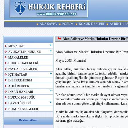
ANA SAYFA
FORUM
KONUK DEFTERİ
AYRINTILI
Alan Adları ve Marka Hukuku Üzerine Bir 
MEVZUAT
Alan Adları ve Marka Hukuku Üzerine Bir Fra
AVUKATLIK HUKUKU
MAKALELER
Mayıs 2003, Montréal
HUKUK HABERLERİ
Alan adları, hukukun birkaç dalında çeşitli hak ihl
FAYDALI BİLGİLER
açabilir, birinin ismine tecavüz teşkil edebilir, ma
İÇTİHATLAR
domain grabbing?ler ile gündeme gelmiştir. Birçok ün
DİLEKÇE-FORM
çalışılmıştır. Buna karşı isimleri alan adı olarak o
bazıları alan adlarının kendilerine transferini sağlamışl
ADLİ REHBER
İNSAN HAKLARI
Bir alan adının tescilli bir marka ile aynı olması v
HUKUK SÖZLÜĞÜ
marka anlaşmazlıkları nedeniyle ortaya çıkanlardan pe
alan adı veya onun gösterdiği siteyi kullanmanın karışıkl
DAVA TÜRLERİ
HUKUKİ BELGELER
Marka hukukuna ilişkin alan adı uyuşmazlıklarına ülk
Bu yazıda marka hukukuna ilişkin bir problemin çöz
Reklam Alanı
kararına göz atacağız.