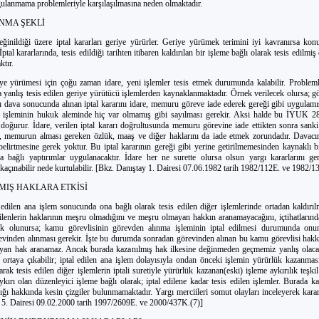
lanmama problemleriyle karşılaşılmasına neden olmaktadır.
NMA ŞEKLİ
ğinildiği üzere iptal kararları geriye yürürler. Geriye yürümek terimini iyi kavranırsa konu
ptal kararlarında, tesis edildiği tarihten itibaren kaldırılan bir işleme bağlı olarak tesis edilmiş
ktır.
iye yürümesi için çoğu zaman idare, yeni işlemler tesis etmek durumunda kalabilir. Probleml
 yanlış tesis edilen geriye yürütücü işlemlerden kaynaklanmaktadır. Örnek verilecek olursa; g
 dava sonucunda alınan iptal kararını idare, memuru göreve iade ederek gereği gibi uygulamı
 işleminin hukuk aleminde hiç var olmamış gibi sayılması gerekir. Aksi halde bu İYUK 2
 doğurur. İdare, verilen iptal kararı doğrultusunda memuru görevine iade ettikten sonra sank
, memurun alması gereken özlük, maaş ve diğer haklarını da iade etmek zorundadır. Davacın
 belirtmesine gerek yoktur. Bu iptal kararının gereği gibi yerine getirilmemesinden kaynaklı 
a bağlı yaptırımlar uygulanacaktır. İdare her ne surette olursa olsun yargı kararlarını ge
kaçınabilir nede kurtulabilir. [Bkz. Danıştay 1. Dairesi 07.06.1982 tarih 1982/112E. ve 1982/1
LMIŞ HAKLARA ETKİSİ
l edilen ana işlem sonucunda ona bağlı olarak tesis edilen diğer işlemlerinde ortadan kaldırı
dilenlerin haklarının meşru olmadığını ve meşru olmayan hakkın aranamayacağını, içtihatlarında
ek olunursa; kamu görevlisinin görevden alınma işleminin iptal edilmesi durumunda onu
revinden alınması gerekir. İşte bu durumda sonradan görevinden alınan bu kamu görevlisi hakk
an hak aranamaz. Ancak burada kazanılmış hak ilkesine değinmeden geçmemiz yanlış olacak
 ortaya çıkabilir; iptal edilen ana işlem dolayısıyla ondan önceki işlemin yürürlük kazanması
arak tesis edilen diğer işlemlerin iptali suretiyle yürürlük kazanan(eski) işleme aykırılık teş
ırı olan düzenleyici işleme bağlı olarak; iptal edilene kadar tesis edilen işlemler. Burada k
ı hakkında kesin çizgiler bulunmamaktadır. Yargı merciileri somut olayları inceleyerek karar
 5. Dairesi 09.02.2000 tarih 1997/2609E. ve 2000/437K.(7)]