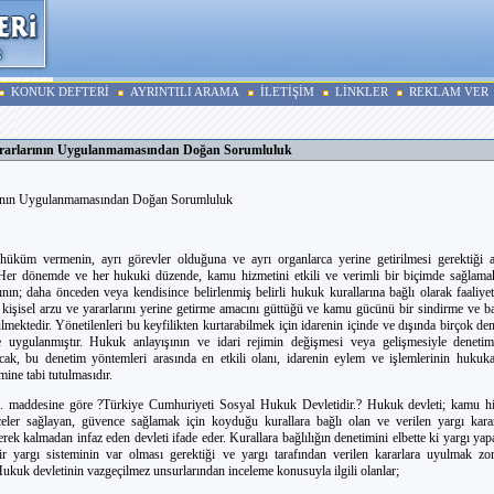
KONUK DEFTERİ
AYRINTILI ARAMA
İLETİŞİM
LİNKLER
REKLAM VER
ararlarının Uygulanmamasından Doğan Sorumluluk
rının Uygulanmamasından Doğan Sorumluluk
hüküm vermenin, ayrı görevler olduğuna ve ayrı organlarca yerine getirilmesi gerektiği a
 Her dönemde ve her hukuki düzende, kamu hizmetini etkili ve verimli bir biçimde sağlamak
nın; daha önceden veya kendisince belirlenmiş belirli hukuk kurallarına bağlı olarak faaliye
 kişisel arzu ve yararlarını yerine getirme amacını güttüğü ve kamu gücünü bir sindirme ve ba
lmektedir. Yönetilenleri bu keyfilikten kurtarabilmek için idarenin içinde ve dışında birçok de
ve uygulanmıştır. Hukuk anlayışının ve idari rejimin değişmesi veya gelişmesiyle deneti
ncak, bu denetim yöntemleri arasında en etkili olanı, idarenin eylem ve işlemlerinin huku
mine tabi tutulmasıdır.
. maddesine göre ?Türkiye Cumhuriyeti Sosyal Hukuk Devletidir.? Hukuk devleti; kamu hi
ler sağlayan, güvence sağlamak için koyduğu kurallara bağlı olan ve verilen yargı kararlar
ek kalmadan infaz eden devleti ifade eder. Kurallara bağlılığın denetimini elbette ki yargı yap
r yargı sisteminin var olması gerektiği ve yargı tarafından verilen kararlara uyulmak z
 Hukuk devletinin vazgeçilmez unsurlarından inceleme konusuyla ilgili olanlar;