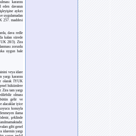
ulması kararını
l eden davanın
leyişine aykırı
e ve uygulamadan
CK 257. maddesi
rda, dava redle
nda kalan sürede
İYUK 28/3). Zira
lanması zorunlu
kuka uygun hale
inini veya idare
n yargı kararını
ler olarak İYUK
n genel hükümlere
r. Zira tam yargı
dilebilir olması
bütün gelir ve
e alacaklar iyice
 koyucu konuyla
ödenmeyen ilama
ödenir, şeklinde
anılmamaktadır.
vaları gibi genel
a idarenin yargı
ir sorun teşkil