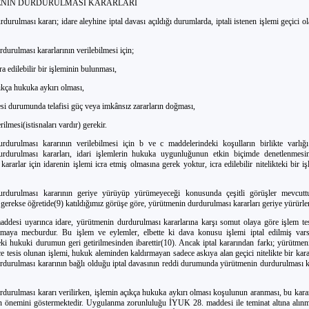
NİN DURDURULMASI KARARLARI
urulması kararı; idare aleyhine iptal davası açıldığı durumlarda, iptali istenen işlemi geçici o
urulması kararlarının verilebilmesi için;
ra edilebilir bir işleminin bulunması,
ıkça hukuka aykırı olması,
esi durumunda telafisi güç veya imkânsız zararların doğması,
ilmesi(istisnaları vardır) gerekir.
durulması kararının verilebilmesi için b ve c maddelerindeki koşulların birlikte varlığı
rdurulması kararları, idari işlemlerin hukuka uygunluğunun etkin biçimde denetlenmesi
ararlar için idarenin işlemi icra etmiş olmasına gerek yoktur, icra edilebilir nitelikteki bir i
rdurulması kararının geriye yürüyüp yürümeyeceği konusunda çeşitli görüşler mevcutt
gerekse öğretide(9) katıldığımız görüşe göre, yürütmenin durdurulması kararları geriye yürürler
desi uyarınca idare, yürütmenin durdurulması kararlarına karşı somut olaya göre işlem te
maya mecburdur. Bu işlem ve eylemler, elbette ki dava konusu işlemi iptal edilmiş vars
eki hukuki durumun geri getirilmesinden ibarettir(10). Ancak iptal kararından farkı; yürütme
ce tesis olunan işlemi, hukuk aleminden kaldırmayan sadece askıya alan geçici nitelikte bir kar
durulması kararının bağlı olduğu iptal davasının reddi durumunda yürütmenin durdurulması k
durulması kararı verilirken, işlemin açıkça hukuka aykırı olması koşulunun aranması, bu kar
 önemini göstermektedir. Uygulanma zorunluluğu İYUK 28. maddesi ile teminat altına alınmı