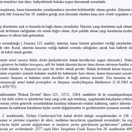
 temsilcisi olan idare, faaliyetlerinde hukuka uygun davranmak zorundadır.
anışlarının, kamu hizmetinden yararlananlarca önceden belirlenebilir olması gerekir. (İdarenin 
rda bile Anayasa?nın 10. maddesi gereği aynı durumda olanlara karşı aynı yönde uygulama ya
rgı denetimine açık ve bununla da bağlı olması zorunludur. İdarenin yargı denetimine açık olm
kuk devletinin varlığından söz etmek doğru olmaz. Aynı şekilde alınan yargı kararlarına uyul
amsız ve etkisiz hale getirmektir.
i sorumluluğu ( Anayasa 125. madde); idarenin, kamu hizmeti görenlere verdiği zararlardan
ade eder. Kural, idarenin kusurun varlığı halinde sorumlu olduğudur; ancak bazı hallerde i
da kabul etmek gerekir.
tinin temel unsuru bütün devlet faaliyetlerinin hukuk kurallarına uygun olmasıdır). Hukuk
ı gösteren bu hakları koruyucu, adil bir hukuk düzenini kuran bunu devam ettirmeye kendini 
lerinde hukuka ve Anayasa?ya uyan bir devlet olmak gerekir. Hukuk devletinde kanun koyucu
 bütün organları üstünde hukukun mutlak bir hakimiyete haiz olması, kanun koyucunun yasama
 zaman Anayasa ve hukukun üstün kuralları ile bağlı tutması lazımdır. Zira kanunun d
amayacağı temel hukuk prensipleri ve Anayasa vardır(Anayasa Mahkemesi 11.10.1963 ta
s.429)?
?(1)
desindeki ?Hukuk Devleti? ilkesi 125., 137/2., 138/4. maddeleri ile de somutlaştırılmıştır
n her türlü eylem ve işlemlerine karşı yargı yolu açık tutulmuş, uygulamada karşılaşılan yetkis
 emrini yerine getirerek sorumluluktan kurtulma bahanesini ortadan kaldırmış, sadece idarenin
rının da mahkeme kararlarına hiçbir surette değiştirmeden ve geciktirmeden uymasını zorunlu k
 2. maddesinde, Türkiye Cumhuriyeti?nin hukuk devleti olduğu vurgulanmakta ve 138. 
asama ve yürütme organları ile idare, mahkeme kararlarını uygulamak zorundadır; bu org
arını hiçbir surette değiştiremez ve bunların yerine getirilmesini geciktiremez? şeklinde
urala yer verilmektedir. 2577 sayılı İdari Yargılama Usulü Yasası?nın 28. maddesinin 4001