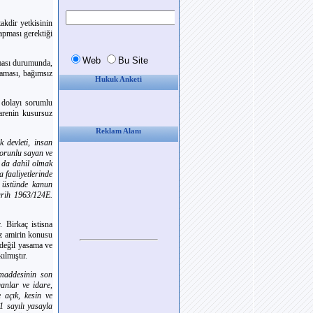
takdir yetkisinin
pması gerektiği
aması durumunda,
maması, bağımsız
Hukuk Anketi
 dolayı sorumlu
darenin kusursuz
Reklam Alanı
 devleti, insan
zorunlu sayan ve
 da dahil olmak
 faaliyetlerinde
a üstünde kanun
rih 1963/124E.
. Birkaç istisna
iz amirin konusu
 değil yasama ve
ılmıştır.
maddesinin son
anlar ve idare,
 açık, kesin ve
 sayılı yasayla