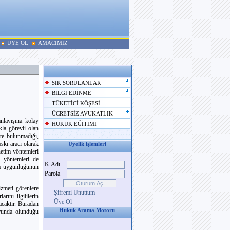
ÜYE OL
AMACIMIZ
SIK SORULANLAR
BİLGİ EDİNME
TÜKETİCİ KÖŞESİ
ÜCRETSİZ AVUKATLIK
nlayışına kolay
HUKUK EĞİTİMİ
la görevli olan
tte bulunmadığı,
skı aracı olarak
Üyelik işlemleri
netim yöntemleri
m yöntemleri de
K.Adı
ka uygunluğunun
Parola
zmeti görenlere
Şifremi Unuttum
ını ilgililerin
Üye Ol
acaktır. Buradan
Hukuk Arama Motoru
orunda olunduğu