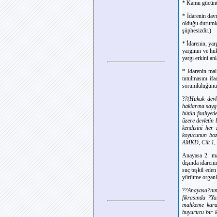
* Kamu gücünün
* İdarenin davr
olduğu durumla
şüphesizdir.)
* İdarenin, ya
yargının ve hu
yargı erkini anl
* İdarenin mal
tutulmasını if
sorumluluğunu 
?
?(Hukuk devle
haklarına sayg
bütün faaliyet
üzere devletin
kendisini her
koyucunun boz
AMKD, Cilt 1, 
Anayasa 2. mad
dışında idareni
suç teşkil eden
yürütme organla
?
?Anayasa?nın
fıkrasında ?Y
mahkeme kararl
buyurucu bir k