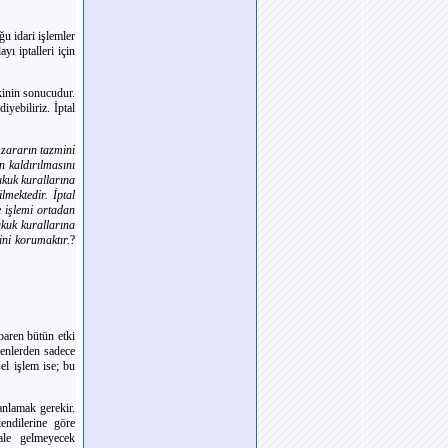
ğu idari işlemler
ı iptalleri için
kinin sonucudur.
iyebiliriz. İptal
 zararın tazmini
an kaldırılmasını
ukuk kurallarına
lmektedir. İptal
e işlemi ortadan
ukuk kurallarına
ini korumaktır.
?
ibaren bütün etki
ilenlerden sadece
sel işlem ise; bu
 anlamak gerekir.
endilerine göre
ale gelmeyecek