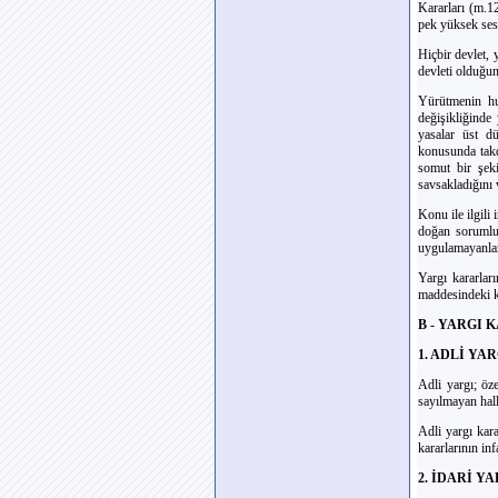
Kararları (m.12
pek yüksek sesl
Hiçbir devlet,
devleti olduğu
Yürütmenin hu
değişikliğinde
yasalar üst d
konusunda takdi
somut bir şeki
savsakladığını 
Konu ile ilgili
doğan sorumlul
uygulamayanlar
Yargı kararlar
maddesindeki ka
B - YARGI
1. ADLİ YA
Adli yargı; öze
sayılmayan hall
Adli yargı kara
kararlarının in
2. İDARİ Y