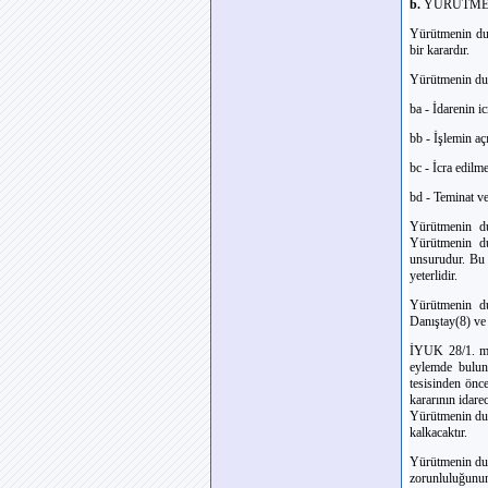
b.
YÜRÜTME
Yürütmenin durd
bir karardır.
Yürütmenin durd
ba - İdarenin ic
bb - İşlemin aç
bc - İcra edilm
bd - Teminat ver
Yürütmenin dur
Yürütmenin du
unsurudur. Bu k
yeterlidir.
Yürütmenin du
Danıştay(8) ve 
İYUK 28/1. mad
eylemde bulun
tesisinden önc
kararının idare
Yürütmenin dur
kalkacaktır.
Yürütmenin dur
zorunluluğunun