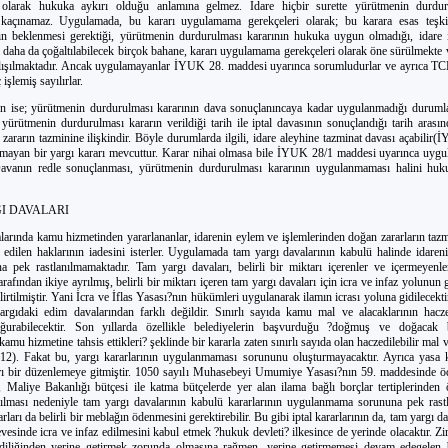
 olarak hukuka aykırı olduğu anlamına gelmez. İdare hiçbir surette yürütmenin durdur
kaçınamaz. Uygulamada, bu kararı uygulamama gerekçeleri olarak; bu karara esas teşki
n beklenmesi gerektiği, yürütmenin durdurulması kararının hukuka uygun olmadığı, idare iş
i daha da çoğaltılabilecek birçok bahane, kararı uygulamama gerekçeleri olarak öne sürülmekt
lışılmaktadır. Ancak uygulamayanlar İYUK 28. maddesi uyarınca sorumludurlar ve ayrıca T
işlemiş sayılırlar.
n ise; yürütmenin durdurulması kararının dava sonuçlanıncaya kadar uygulanmadığı durumla
yürütmenin durdurulması kararın verildiği tarih ile iptal davasının sonuçlandığı tarih arası
ararın tazminine ilişkindir. Böyle durumlarda ilgili, idare aleyhine tazminat davası açabilir(
mayan bir yargı kararı mevcuttur. Karar nihai olmasa bile İYUK 28/1 maddesi uyarınca uygu
 Davanın redle sonuçlanması, yürütmenin durdurulması kararının uygulanmaması halini hu
I DAVALARI
larında kamu hizmetinden yararlananlar, idarenin eylem ve işlemlerinden doğan zararların tazm
l edilen haklarının iadesini isterler. Uygulamada tam yargı davalarının kabulü halinde idareni
 pek rastlanılmamaktadır. Tam yargı davaları, belirli bir miktarı içerenler ve içermeyen
rafından ikiye ayrılmış, belirli bir miktarı içeren tam yargı davaları için icra ve infaz yolunu
lirtilmiştir. Yani İcra ve İflas Yasası?nın hükümleri uygulanarak ilamın icrası yoluna gidilecekti
yargıdaki edim davalarından farklı değildir. Sınırlı sayıda kamu mal ve alacaklarının hacze
ğurabilecektir. Son yıllarda özellikle belediyelerin başvurduğu ?doğmuş ve doğacak 
kamu hizmetine tahsis ettikleri? şeklinde bir kararla zaten sınırlı sayıda olan haczedilebilir mal v
r(12). Fakat bu, yargı kararlarının uygulanmaması sorununu oluşturmayacaktır. Ayrıca yasa
ayrı bir düzenlemeye gitmiştir. 1050 sayılı Muhasebeyi Umumiye Yasası?nın 59. maddesinde 
n, Maliye Bakanlığı bütçesi ile katma bütçelerde yer alan ilama bağlı borçlar tertiplerinden 
lması nedeniyle tam yargı davalarının kabulü kararlarının uygulanmama sorununa pek rastl
rları da belirli bir meblağın ödenmesini gerektirebilir. Bu gibi iptal kararlarının da, tam yargı da
esinde icra ve infaz edilmesini kabul etmek ?hukuk devleti? ilkesince de yerinde olacaktır. Zir
ndiliğinden yerine getirmek zorunda olmasına rağmen, yerine getirmemesi devam edegelen b