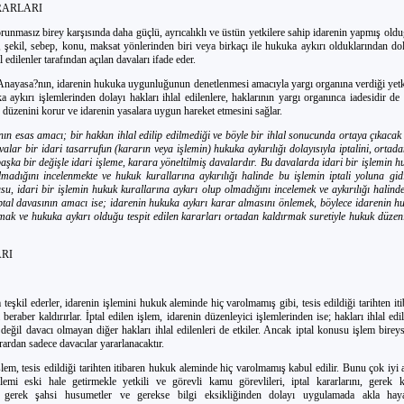
RARLARI
orunmasız birey karşısında daha güçlü, ayrıcalıklı ve üstün yetkilere sahip idarenin yapmış oldu
 şekil, sebep, konu, maksat yönlerinden biri veya birkaçı ile hukuka aykırı olduklarından dolay
l edilenler tarafından açılan davaları ifade eder.
ı; Anayasa?nın, idarenin hukuka uygunluğunun denetlenmesi amacıyla yargı organına verdiği yet
 aykırı işlemlerinden dolayı hakları ihlal edilenlere, haklarının yargı organınca iadesidir de d
 düzenini korur ve idarenin yasalara uygun hareket etmesini sağlar.
nın esas amacı; bir hakkın ihlal edilip edilmediği ve böyle bir ihlal sonucunda ortaya çıkacak
valar bir idari tasarrufun (kararın veya işlemin) hukuka aykırılığı dolayısıyla iptalini, ortad
şka bir değişle idari işleme, karara yöneltilmiş davalardır. Bu davalarda idari bir işlemin h
madığını incelenmekte ve hukuk kurallarına aykırılığı halinde bu işlemin iptali yoluna gidi
su, idari bir işlemin hukuk kurallarına aykırı olup olmadığını incelemek ve aykırılığı halind
İptal davasının amacı ise; idarenin hukuka aykırı karar almasını önlemek, böylece idarenin h
amak ve hukuka aykırı olduğu tespit edilen kararları ortadan kaldırmak suretiyle hukuk düzen
ARI
eşkil ederler, idarenin işlemini hukuk aleminde hiç varolmamış gibi, tesis edildiği tarihten it
 beraber kaldırırlar. İptal edilen işlem, idarenin düzenleyici işlemlerinden ise; hakları ihlal ed
 değil davacı olmayan diğer hakları ihlal edilenleri de etkiler. Ancak iptal konusu işlem birey
rdan sadece davacılar yararlanacaktır.
işlem, tesis edildiği tarihten itibaren hukuk aleminde hiç varolmamış kabul edilir. Bunu çok iyi
şlemi eski hale getirmekle yetkili ve görevli kamu görevlileri, iptal kararlarını, gerek k
 gerek şahsi husumetler ve gerekse bilgi eksikliğinden dolayı uygulamada akla hay