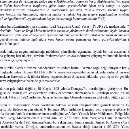
rasının tümcesi de ?Danıştay, Bölge İdare Mahkemeleri, İdare ve Vergi Mahkemeleri?nin esas
a ilişkin kararlarının icaplarına göre idare, gecikmeksizin işlem tesis etmeye ve ey
klindeki kuralıyla Anayasa?nın 2. maddesinde yer alan ?hukuk devleti? ilkesine uygun
 Söz konusu ilke karşısında, idarenin maddi ve hukuki koşullara göre uygulanabilir nitelikt
n? ve ?gecikmesiz? uygulamaktan başka bir seçeneği bulunmamaktadır?
? (2)
ılan bu düzenlemeleri yansımasını, İdari Yargılama Usulü Yasası (İYUK) 28. maddesinde; ?
eri?nin, İdare ve Vergi Mahkemelerinin esasa ve yürütmenin durdurulmasına ilişkin kararlar
ikmeksizin işlem tesis etmeye veya eylemde bulunmaya mecburdur. Mahkeme kararlarının kamu
getirilmemesi halinde ilgili idare veya kararı yerine getirmeyen kamu görevlisi aleyhine 
inde bulmuştur.
cak hukuka uygun kullanıldığı müddetçe yönetilenler açısından faydalı bir hal alacaktır. 
da gelişmiş batı ülkeleri, devletin fonksiyonlarını en aza indirmeye çalışmış ve bununla berabe
girmesi için çalışmışlardır.
tme sürekli olarak sürtüşme halindedirler, bu sadece bizim ülkemize özgü değil dünyanın her y
aşkanlarından Thomas JEFFERSON ?siyasetçileri zaptedebilmenin tek yolu, onları Anayasa?
rçekten hareketle artık ülkeler idareyi zaptedebilecek Anayasal hükümler getirmişler bir şekild
rmeye çalışmışlar ve halen de çalışmaktadırlar.
durum pek farklı değildir. 10 Mayıs 1868 yılında Danıştay?ın kurulduğunu görüyoruz. B
eğilse de, idari işlem ve eylemlerin hukuk denetimine alınmasında bu kuruluşu önemli bir a
 Ancak 1 Kasım 1922 tarihinde Danıştay?ın da diğer Osmanlı kurumları gibi kaldırıldığını görüy
ının 51. maddesinde ?idare davalarına bakmak ve idari uyuşmazlıkları çözmek üzere bir Da
mıştır. Bu ifadeye uygun olarak 6 Temmuz 1927 tarihinde Danıştay yeni yapısıyla göreve ba
da idarenin hukuk denetimine önem verildiğini ve Askeri Yüksek İdare Mahkemesi, Bölge İda
leri, Vergi Mahkemelerinin kurulduğunu ve 2577 sayılı İdari Yargılama Usulü Kanunu2nu
2 Anayasa?sı da 1961 Anayasa?sının bu yaklaşımını benimsemiştir. Ancak bu Anayasa?da y
ı maddeler vardır. Örneğin, cumhurbaşkanının tek başına aldığı kararlar (.105,125), Yük