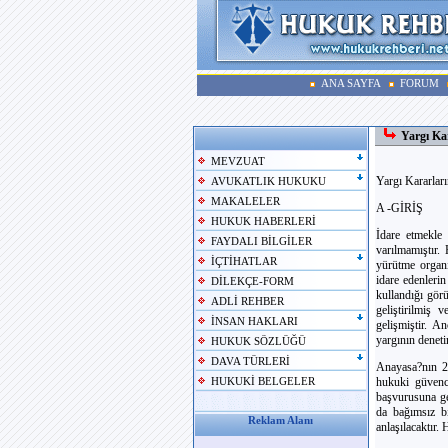
ANA SAYFA
FORUM
Yargı K
MEVZUAT
Yargı Kararla
AVUKATLIK HUKUKU
MAKALELER
A -GİRİŞ
HUKUK HABERLERİ
İdare etmekle 
FAYDALI BİLGİLER
varılmamıştır.
İÇTİHATLAR
yürütme organı
idare edenlerin
DİLEKÇE-FORM
kullandığı görü
ADLİ REHBER
geliştirilmiş 
İNSAN HAKLARI
gelişmiştir. A
yargının deneti
HUKUK SÖZLÜĞÜ
DAVA TÜRLERİ
Anayasa?nın 2
hukuki güvence
HUKUKİ BELGELER
başvurusuna ger
da bağımsız bi
Reklam Alanı
anlaşılacaktır.