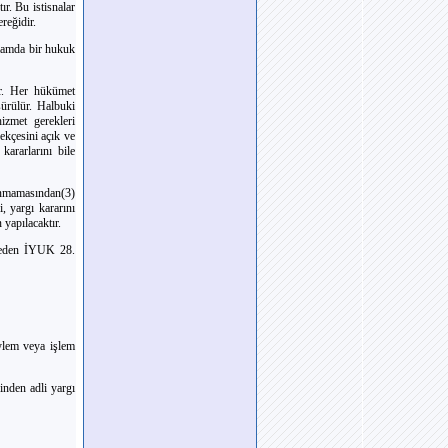
r. Bu istisnalar
reğidir.
nlamda bir hukuk
ir. Her hükümet
sürülür. Halbuki
izmet gerekleri
ekçesini açık ve
kararlarını bile
lanmamasından(3)
, yargı kararını
yapılacaktır.
l eden İYUK 28.
eylem veya işlem
ğinden adli yargı