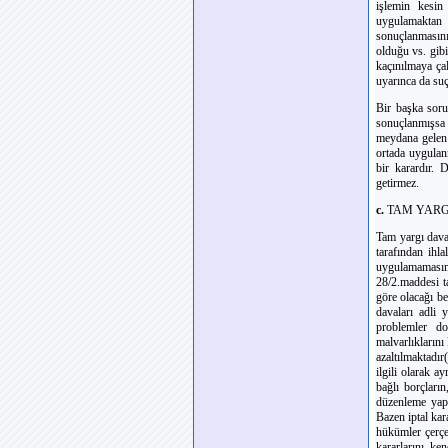
işlemin kesin
uygulamaktan 
sonuçlanmasını
olduğu vs. gib
kaçınılmaya ça
uyarınca da suç 
Bir başka soru
sonuçlanmışsa 
meydana gelen z
ortada uygulan
bir karardır.
getirmez.
c.
TAM YARG
Tam yargı dava
tarafından ihla
uygulamamasına
28/2.maddesi ta
göre olacağı be
davaları adli 
problemler do
malvarlıklarını 
azaltılmaktadı
ilgili olarak 
bağlı borçları
düzenleme yapı
Bazen iptal kara
hükümler çerçev
kararlarını ke