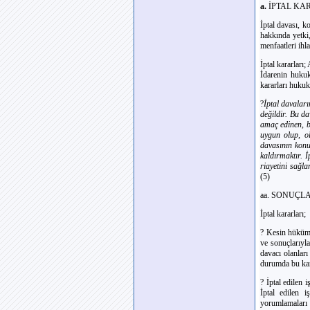
a.
İPTAL KA
İptal davası, k
hakkında yetki,
menfaatleri ihla
İptal kararlar
İdarenin hukuka
kararları hukuk
?
İptal davaları
değildir. Bu da
amaç edinen, ba
uygun olup, ol
davasının konu
kaldırmaktır. 
riayetini sağl
(5)
aa. SONUÇL
İptal kararları;
? Kesin hüküm t
ve sonuçlarıyla
davacı olanları
durumda bu kara
? İptal edilen 
İptal edilen i
yorumlamaları