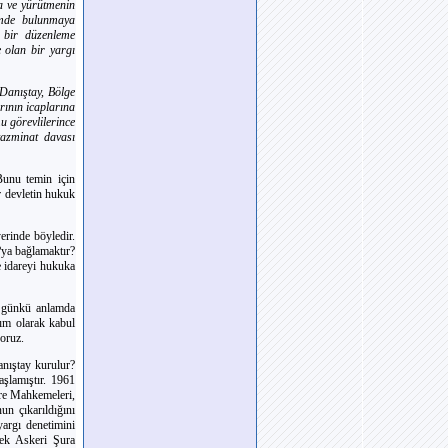
a ve yürütmenin
lemde bulunmaya
 bir düzenleme
e olan bir yargı
Danıştay, Bölge
ının icaplarına
 görevlilerince
tazminat davası
Bunu temin için
r devletin hukuk
erinde böyledir.
ya bağlamaktır?
e idareyi hukuka
u günkü anlamda
dım olarak kabul
oruz.
nıştay kurulur?
şlamıştır. 1961
re Mahkemeleri,
n çıkarıldığını
argı denetimini
sek Askeri Şura