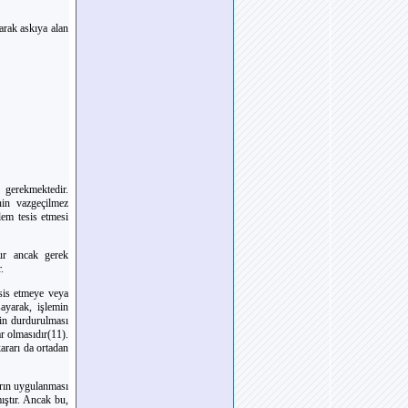
larak askıya alan
 gerekmektedir.
nin vazgeçilmez
şlem tesis etmesi
ur ancak gerek
.
sis etmeye veya
ayarak, işlemin
nin durdurulması
ar olmasıdır(11).
ararı da ortadan
arın uygulanması
ştır. Ancak bu,