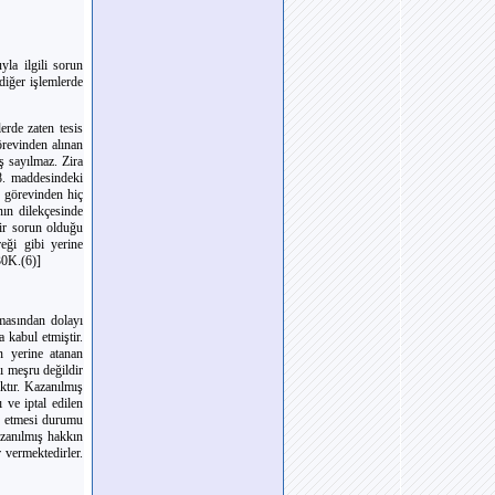
yla ilgili sorun
 diğer işlemlerde
erde zaten tesis
örevinden alınan
ş sayılmaz. Zira
8. maddesindeki
i görevinden hiç
ın dilekçesinde
bir sorun olduğu
reği gibi yerine
30K.(6)]
lmasından dolayı
 kabul etmiştir.
n yerine atanan
ı meşru değildir
tır. Kazanılmış
 ve iptal edilen
kil etmesi durumu
azanılmış hakkın
 vermektedirler.