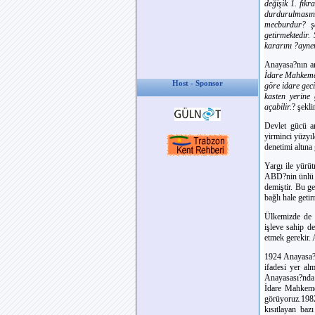
değişik 1. fık
durdurulmasın
mecburdur? şe
getirmektedir.
kararını ?ayne
Anayasa?nın an
İdare Mahkemel
Host - Sponsor
göre idare gec
kasten yerine 
açabilir.
? şekl
Devlet gücü an
yirminci yüzyıl
denetimi altına 
Yargı ile yürü
ABD?nin ünlü b
demiştir. Bu ge
bağlı hale geti
Ülkemizde de 
işleve sahip d
etmek gerekir.
1924 Anayasa?s
ifadesi yer al
Anayasası?nda 
İdare Mahkeme
görüyoruz.198
kısıtlayan baz