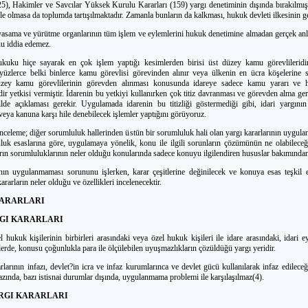
5), Hakimler ve Savcılar Yüksek Kurulu Kararları (159) yargı denetiminin dışında bırakılmıştı
e olmasa da toplumda tartışılmaktadır. Zamanla bunların da kalkması, hukuk devleti ilkesinin ge
 yasama ve yürütme organlarının tüm işlem ve eylemlerini hukuk denetimine almadan gerçek a
nu iddia edemez.
kuku hiçe sayarak en çok işlem yaptığı kesimlerden birisi üst düzey kamu görevlilerid
 yüzlerce belki binlerce kamu görevlisi görevinden alınır veya ülkenin en ücra köşelerine 
üzey kamu görevlilerinin görevden alınması konusunda idareye sadece kamu yararı ve h
r yetkisi vermiştir. İdarenin bu yetkiyi kullanırken çok titiz davranması ve görevden alma ger
lde açıklaması gerekir. Uygulamada idarenin bu titizliği göstermediği gibi, idari yargının 
veya kanuna karşı hile denebilecek işlemler yaptığını görüyoruz.
 inceleme; diğer sorumluluk hallerinden üstün bir sorumluluk hali olan yargı kararlarının uygu
uk esaslarına göre, uygulamaya yönelik, konu ile ilgili sorunların çözümünün ne olabileceği
ın sorumluluklarının neler olduğu konularında sadece konuyu ilgilendiren hususlar bakımından 
ının uygulanmaması sorununu işlerken, karar çeşitlerine değinilecek ve konuya esas teşki
rarların neler olduğu ve özellikleri incelenecektir.
 KARARLARI
RGI KARARLARI
l hukuk kişilerinin birbirleri arasındaki veya özel hukuk kişileri ile idare arasındaki, idari 
erde, konusu çoğunlukla para ile ölçülebilen uyuşmazlıkların çözüldüğü yargı yeridir.
rlarının infazı, devlet?in icra ve infaz kurumlarınca ve devlet gücü kullanılarak infaz edilece
fazında, bazı istisnai durumlar dışında, uygulanmama problemi ile karşılaşılmaz(4).
ARGI KARARLARI