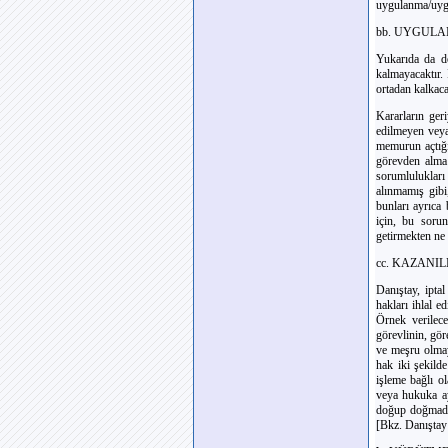
uygulanma/uygu
bb. UYGULA
Yukarıda da de
kalmayacaktır. İ
ortadan kalkaca
Kararların ger
edilmeyen veya
memurun açtığı
görevden alma
sorumlulukları
alınmamış gibi
bunları ayrıca
için, bu sorun
getirmekten ne 
cc. KAZANI
Danıştay, ipta
hakları ihlal e
Örnek verilec
görevlinin, gö
ve meşru olmay
hak iki şekilde
işleme bağlı ol
veya hukuka ayk
doğup doğmadığ
[Bkz. Danıştay